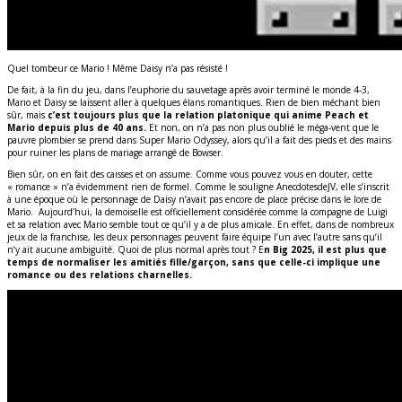
Quel tombeur ce Mario ! Même Daisy n’a pas résisté !
De fait, à la fin du jeu, dans l’euphorie du sauvetage après avoir terminé le monde 4-3,
Mario et Daisy se laissent aller à quelques élans romantiques. Rien de bien méchant bien
sûr, mais
c’est toujours plus que la relation platonique qui anime Peach et
Mario depuis plus de 40 ans.
Et non, on n’a pas non plus oublié le méga-vent que le
pauvre plombier se prend dans Super Mario Odyssey, alors qu’il a fait des pieds et des mains
pour ruiner les plans de mariage arrangé de Bowser.
Bien sûr, on en fait des caisses et on assume. Comme vous pouvez vous en douter, cette
« romance » n’a évidemment rien de formel. Comme le souligne AnecdotesdeJV, elle s’inscrit
à une époque où le personnage de Daisy n’avait pas encore de place précise dans le lore de
Mario. Aujourd’hui, la demoiselle est officiellement considérée comme la compagne de Luigi
et sa relation avec Mario semble tout ce qu’il y a de plus amicale. En effet, dans de nombreux
jeux de la franchise, les deux personnages peuvent faire équipe l’un avec l’autre sans qu’il
n’y ait aucune ambiguïté. Quoi de plus normal après tout ? E
n Big 2025, il est plus que
temps de normaliser les amitiés fille/garçon, sans que celle-ci implique une
romance ou des relations charnelles.