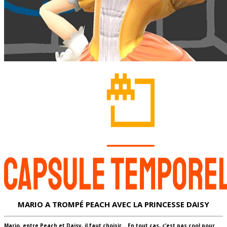
MARIO A TROMPÉ PEACH AVEC LA PRINCESSE DAISY
Mario, entre Peach et Daisy, il faut choisir… En tout cas, c’est pas cool pour