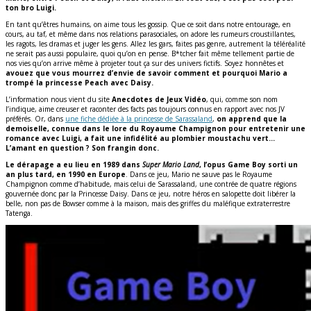
ton bro Luigi.
En tant qu’êtres humains, on aime tous les gossip. Que ce soit dans notre entourage, en
cours, au taf, et même dans nos relations parasociales, on adore les rumeurs croustillantes,
les ragots, les dramas et juger les gens. Allez les gars, faites pas genre, autrement la téléréalité
ne serait pas aussi populaire, quoi qu’on en pense. B*tcher fait même tellement partie de
nos vies qu’on arrive même à projeter tout ça sur des univers fictifs. Soyez honnêtes et
avouez que vous mourrez d’envie de savoir comment et pourquoi Mario a
trompé la princesse Peach avec Daisy.
L’information nous vient du site
Anecdotes de Jeux Vidéo
, qui, comme son nom
l’indique, aime creuser et raconter des facts pas toujours connus en rapport avec nos JV
préférés. Or, dans
une fiche dédiée à la princesse de Sarassaland
,
on apprend que la
demoiselle, connue dans le lore du Royaume Champignon pour entretenir une
romance avec Luigi, a fait une infidélité au plombier moustachu vert…
L’amant en question ? Son frangin donc.
Le dérapage a eu lieu en 1989 dans
Super Mario Land
, l’opus Game Boy sorti un
an plus tard, en 1990 en Europe
. Dans ce jeu, Mario ne sauve pas le Royaume
Champignon comme d’habitude, mais celui de Sarassaland, une contrée de quatre régions
gouvernée donc par la Princesse Daisy. Dans ce jeu, notre héros en salopette doit libérer la
belle, non pas de Bowser comme à la maison, mais des griffes du maléfique extraterrestre
Tatenga.