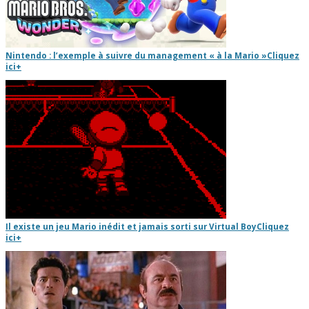
Nintendo : l’exemple à suivre du management « à la Mario »
Cliquez
ici
+
Il existe un jeu Mario inédit et jamais sorti sur Virtual Boy
Cliquez
ici
+