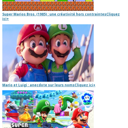
Super Marios Bros. (1985) : une créativité hors contraintes
Cliquez
ici
+
Mario et Luigi : anecdote sur leurs noms
Cliquez ici
+