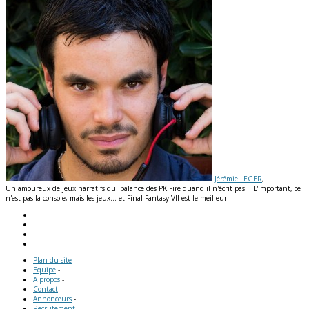
Jérémie LEGER
,
Un amoureux de jeux narratifs qui balance des PK Fire quand il n'écrit pas... L'important, ce
n'est pas la console, mais les jeux... et Final Fantasy VII est le meilleur.
Plan du site
-
Equipe
-
A propos
-
Contact
-
Annonceurs
-
Recrutement
-