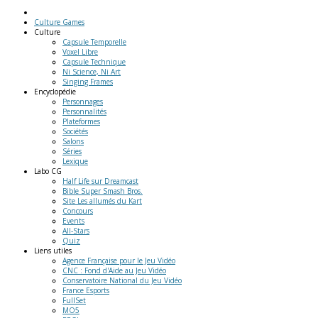
Culture Games
Culture
Capsule Temporelle
Voxel Libre
Capsule Technique
Ni Science, Ni Art
Singing Frames
Encyclopédie
Personnages
Personnalités
Plateformes
Sociétés
Salons
Séries
Lexique
Labo
CG
Half Life sur Dreamcast
Bible Super Smash Bros.
Site Les allumés du Kart
Concours
Events
All-Stars
Quiz
Liens
utiles
Agence Française pour le Jeu Vidéo
CNC : Fond d'Aide au Jeu Vidéo
Conservatoire National du Jeu Vidéo
France Esports
FullSet
MO5