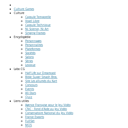
Culture Games
Culture
Capsule Temporelle
Voxel Libre
Capsule Technique
Ni Science, Ni Art
Singing Frames
Encyclopédie
Personnages
Personnalités
Plateformes
Sociétés
Salons
Séries
Lexique
Labo
CG
Half Life sur Dreamcast
Bible Super Smash Bros.
Site Les allumés du Kart
Concours
Events
All-Stars
Quiz
Liens
utiles
Agence Française pour le Jeu Vidéo
CNC : Fond d'Aide au Jeu Vidéo
Conservatoire National du Jeu Vidéo
France Esports
FullSet
MO5