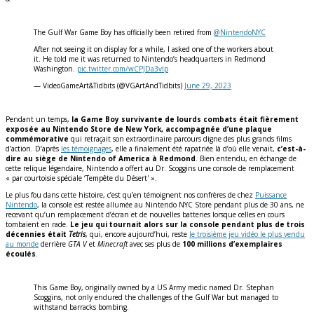
The Gulf War Game Boy has officially been retired from
@NintendoNYC
After not seeing it on display for a while, I asked one of the workers about
it. He told me it was returned to Nintendo’s headquarters in Redmond
Washington.
pic.twitter.com/wCPJDa3vlp
— VideoGameArt&Tidbits (@VGArtAndTidbits)
June 29, 2023
Pendant un temps,
la Game Boy survivante de lourds combats était fièrement
exposée au Nintendo Store de New York, accompagnée d’une plaque
commémorative
qui retraçait son extraordinaire parcours digne des plus grands films
d’action. D’après
les témoignages
, elle a finalement été rapatriée là d’où elle venait,
c’est-à-
dire au siège de Nintendo of America à Redmond
. Bien entendu, en échange de
cette relique légendaire, Nintendo a offert au Dr. Scoggins une console de remplacement
« par courtoisie spéciale ‘Tempête du Désert' ».
Le plus fou dans cette histoire, c’est qu’en témoignent nos confrères de chez
Puissance
Nintendo
, la console est restée allumée au Nintendo NYC Store pendant plus de 30 ans, ne
recevant qu’un remplacement d’écran et de nouvelles batteries lorsque celles en cours
tombaient en rade.
Le jeu qui tournait alors sur la console pendant plus de trois
décennies était
Tetris
, qui, encore aujourd’hui, reste
le troisième jeu vidéo le plus vendu
au monde
derrière
GTA V
et
Minecraft
avec ses plus de
100 millions d’exemplaires
écoulés
.
This Game Boy, originally owned by a US Army medic named Dr. Stephan
Scoggins, not only endured the challenges of the Gulf War but managed to
withstand barracks bombing.