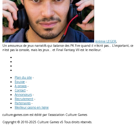
Jérémie LEGER
,
Un amoureux de jeux narratifs qui balance des PK Fire quand il n'écrit pas... L'important, ce
n'est pas la console, mais les jeux... et Final Fantasy VII est le meilleur.
Plan du site
-
Equipe
-
A propos
-
Contact
-
Annonceurs
-
Recrutement
-
Partenaires
-
Meilleur casino en ligne
culture-games.com est édité par l'association Culture Games
Copyright © 2010-2025 Culture Games v5 Tous droits réservés.