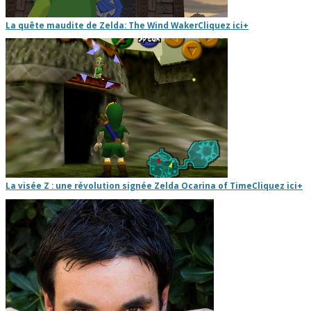
La quête maudite de Zelda: The Wind Waker
Cliquez ici
+
La visée Z : une révolution signée Zelda Ocarina of Time
Cliquez ici
+