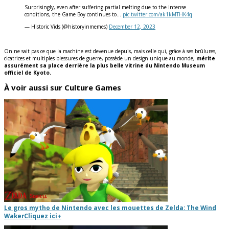
Surprisingly, even after suffering partial melting due to the intense
conditions, the Game Boy continues to…
pic.twitter.com/ak1kMTHK4q
— Historic Vids (@historyinmemes)
December 12, 2023
On ne sait pas ce que la machine est devenue depuis, mais celle qui, grâce à ses brûlures,
cicatrices et multiples blessures de guerre, possède un design unique au monde,
mérite
assurément sa place derrière la plus belle vitrine du Nintendo Museum
officiel de Kyoto.
À voir aussi sur Culture Games
Le gros mytho de Nintendo avec les mouettes de Zelda: The Wind
Waker
Cliquez ici
+