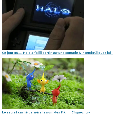
Ce jour où….. Halo a failli sortir sur une console Nintendo
Cliquez ici
+
Le secret caché derrière le nom des Pikmin
Cliquez ici
+