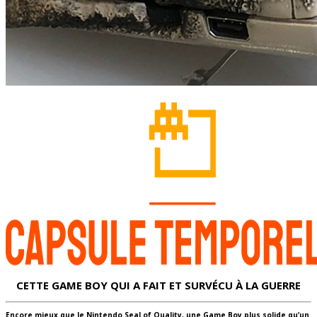
CETTE GAME BOY QUI A FAIT ET SURVÉCU À LA GUERRE
Encore mieux que le Nintendo Seal of Quality, une Game Boy plus solide qu’un