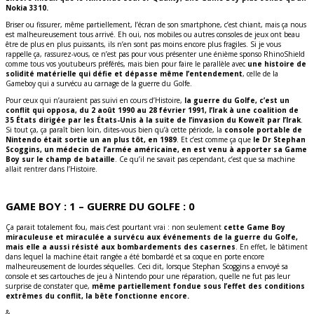
Nokia 3310.
Briser ou fissurer, même partiellement, l’écran de son smartphone, c’est chiant, mais ça nous
est malheureusement tous arrivé. Eh oui, nos mobiles ou autres consoles de jeux ont beau
être de plus en plus puissants, ils n’en sont pas moins encore plus fragiles. Si je vous
rappelle ça, rassurez-vous, ce n’est pas pour vous présenter une énième sponso RhinoShield
comme tous vos youtubeurs préférés, mais bien pour faire le parallèle avec
une histoire de
solidité matérielle qui défie et dépasse même l’entendement
, celle de la
Gameboy qui a survécu au carnage de la guerre du Golfe.
Pour ceux qui n’auraient pas suivi en cours d’Histoire,
la guerre du Golfe, c’est un
conflit qui opposa, du
2 août 1990
au
28 février 1991
, l’Irak à une coalition de
35 États dirigée par les États-Unis à la suite de l’invasion du Koweït par l’Irak
.
Si tout ça, ça paraît bien loin, dites-vous bien qu’à cette période, la
console portable de
Nintendo était sortie un an plus tôt, en 1989
. Et c’est comme ça que
le Dr Stephan
Scoggins, un médecin de l’armée américaine, en est venu à apporter sa Game
Boy sur le champ de bataille
. Ce qu’il ne savait pas cependant, c’est que sa machine
allait rentrer dans l’Histoire.
GAME BOY : 1 – GUERRE DU GOLFE : 0
Ça parait totalement fou, mais c’est pourtant vrai : non seulement
cette Game Boy
miraculeuse et miraculée a survécu aux événements de la guerre du Golfe,
mais elle a aussi résisté aux bombardements des casernes
. En effet, le bâtiment
dans lequel la machine était rangée a été bombardé et sa coque en porte encore
malheureusement de lourdes séquelles. Ceci dit, lorsque Stephan Scoggins a envoyé sa
console et ses cartouches de jeu à Nintendo pour une réparation, quelle ne fut pas leur
surprise de constater que,
même partiellement fondue sous l’effet des conditions
extrêmes du conflit, la bête fonctionne encore.
&