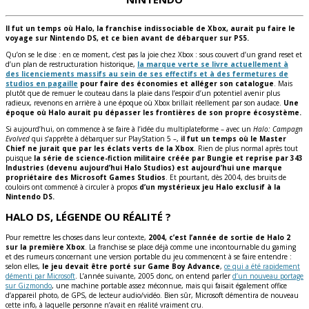
Il fut un temps où Halo, la franchise indissociable de Xbox, aurait pu faire le
voyage sur Nintendo DS, et ce bien avant de débarquer sur PS5.
Qu’on se le dise : en ce moment, c’est pas la joie chez Xbox : sous couvert d’un grand reset et
d’un plan de restructuration historique,
la marque verte se livre actuellement à
des licenciements massifs au sein de ses effectifs et à des fermetures de
studios en pagaille
pour faire des économies et alléger son catalogue
. Mais
plutôt que de remuer le couteau dans la plaie dans l’espoir d’un potentiel avenir plus
radieux, revenons en arrière à une époque où Xbox brillait réellement par son audace.
Une
époque où Halo aurait pu dépasser les frontières de son propre écosystème.
Si aujourd’hui, on commence à se faire à l’idée du multiplateforme – avec un
Halo: Campagn
Evolved
qui s’apprête à débarquer sur PlayStation 5 –,
il fut un temps où le Master
Chief ne jurait que par les éclats verts de la Xbox
. Rien de plus normal après tout
puisque
la série de science-fiction militaire créée par Bungie et reprise par 343
Industries (devenu aujourd’hui Halo Studios) est aujourd’hui une marque
propriétaire des
Microsoft Games Studios
. Et pourtant, dès 2004, des bruits de
couloirs ont commencé à circuler à propos
d’un mystérieux jeu Halo exclusif à la
Nintendo DS.
HALO DS, LÉGENDE OU RÉALITÉ ?
Pour remettre les choses dans leur contexte,
2004, c’est l’année de sortie de Halo 2
sur la première Xbox
. La franchise se place déjà comme une incontournable du gaming
et des rumeurs concernant une version portable du jeu commencent à se faire entendre :
selon elles,
le jeu devait être porté sur Game Boy Advance
,
ce qui a été rapidement
démenti par Microsoft
. L’année suivante, 2005 donc, on entend parler
d’un nouveau portage
sur Gizmondo
, une machine portable assez méconnue, mais qui faisait également office
d’appareil photo, de GPS, de lecteur audio/vidéo. Bien sûr, Microsoft démentira de nouveau
cette info, à laquelle personne n’avait en réalité vraiment cru.