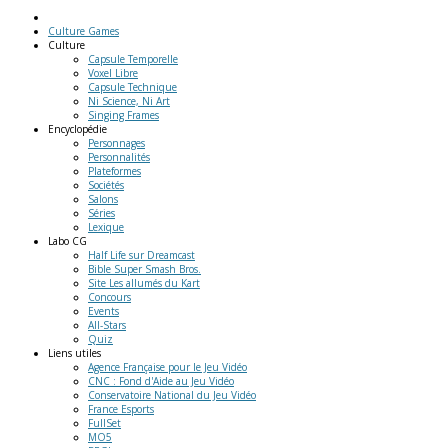
Culture Games
Culture
Capsule Temporelle
Voxel Libre
Capsule Technique
Ni Science, Ni Art
Singing Frames
Encyclopédie
Personnages
Personnalités
Plateformes
Sociétés
Salons
Séries
Lexique
Labo
CG
Half Life sur Dreamcast
Bible Super Smash Bros.
Site Les allumés du Kart
Concours
Events
All-Stars
Quiz
Liens
utiles
Agence Française pour le Jeu Vidéo
CNC : Fond d'Aide au Jeu Vidéo
Conservatoire National du Jeu Vidéo
France Esports
FullSet
MO5