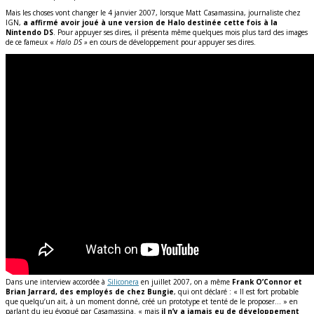
Mais les choses vont changer le 4 janvier 2007, lorsque Matt Casamassina, journaliste chez
IGN,
a affirmé avoir joué à une version de Halo destinée cette fois à la
Nintendo DS
. Pour appuyer ses dires, il présenta même quelques mois plus tard des images
de ce fameux «
Halo DS »
en cours de développement pour appuyer ses dires.
Dans une interview accordée à
Siliconera
en juillet 2007, on a même
Frank O’Connor et
Brian Jarrard, des employés de chez Bungie
, qui ont déclaré : « Il est fort probable
que quelqu’un ait, à un moment donné, créé un prototype et tenté de le proposer… » en
parlant du jeu évoqué par Casamassina. « mais
il n’y a jamais eu de développement