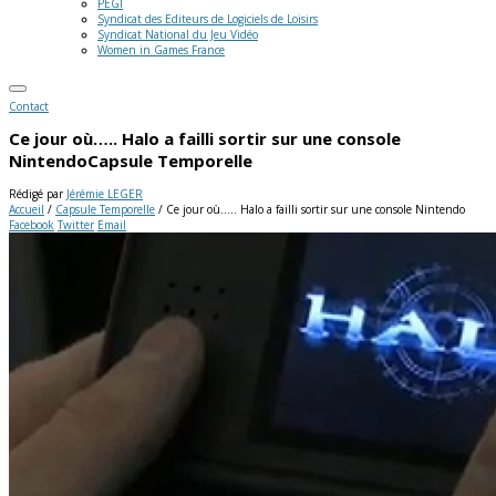
PEGI
Syndicat des Editeurs de Logiciels de Loisirs
Syndicat National du Jeu Vidéo
Women in Games France
Contact
Ce jour où….. Halo a failli sortir sur une console
Nintendo
Capsule Temporelle
Rédigé par
Jérémie LEGER
Accueil
/
Capsule Temporelle
/
Ce jour où….. Halo a failli sortir sur une console Nintendo
Facebook
Twitter
Email