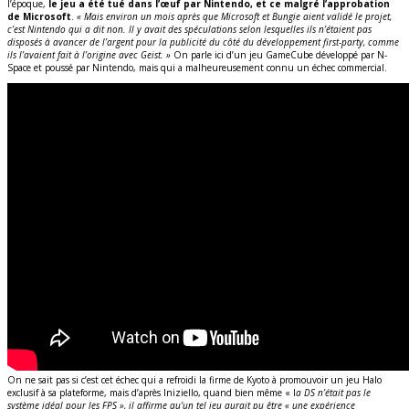
l’époque,
le jeu a été tué dans l’œuf par Nintendo, et ce malgré l’approbation
de Microsoft
.
« Mais environ un mois après que Microsoft et Bungie aient validé le projet,
c’est Nintendo qui a dit non. Il y avait des spéculations selon lesquelles ils n’étaient pas
disposés à avancer de l’argent pour la publicité du côté du développement first-party, comme
ils l’avaient fait à l’origine avec Geist. »
On parle ici d’un jeu GameCube développé par N-
Space et poussé par Nintendo, mais qui a malheureusement connu un échec commercial.
On ne sait pas si c’est cet échec qui a refroidi la firme de Kyoto à promouvoir un jeu Halo
exclusif à sa plateforme, mais d’après Iniziello, quand bien même « l
a DS n’était pas le
système idéal pour les FPS », il affirme qu’un tel jeu aurait pu être « une expérience