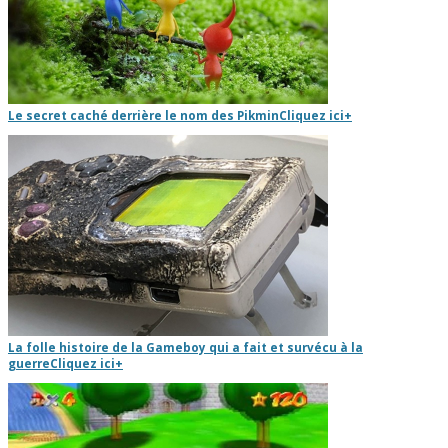
Le secret caché derrière le nom des Pikmin
Cliquez ici
+
La folle histoire de la Gameboy qui a fait et survécu à la
guerre
Cliquez ici
+