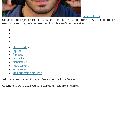
Jérémie LEGER
,
Un amoureux de jeux narratifs qui balance des PK Fire quand il n'écrit pas... L'important, ce
n'est pas la console, mais les jeux... et Final Fantasy VII est le meilleur.
Plan du site
-
Equipe
-
A propos
-
Contact
-
Annonceurs
-
Recrutement
-
Partenaires
-
Meilleur casino en ligne
culture-games.com est édité par l'association Culture Games
Copyright © 2010-2025 Culture Games v5 Tous droits réservés.