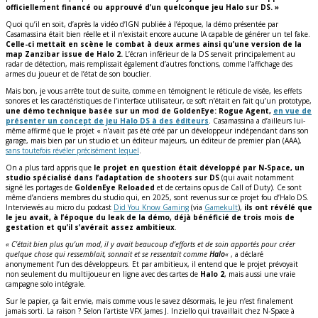
officiellement financé ou approuvé d’un quelconque jeu Halo sur DS. »
Quoi qu’il en soit, d’après la vidéo d’IGN publiée à l’époque, la démo présentée par
Casamassina était bien réelle et il n’existait encore aucune IA capable de générer un tel fake.
Celle-ci mettait en scène le combat à deux armes ainsi qu’une version de la
map Zanzibar issue de Halo 2.
L’écran inférieur de la DS servait principalement au
radar de détection, mais remplissait également d’autres fonctions, comme l’affichage des
armes du joueur et de l’état de son bouclier.
Mais bon, je vous arrête tout de suite, comme en témoignent le réticule de visée, les effets
sonores et les caractéristiques de l’interface utilisateur, ce soft n’était en fait qu’un prototype,
une démo technique basée sur un mod de GoldenEye: Rogue Agent,
en vue de
présenter un concept de jeu Halo DS à des éditeurs
. Casamassina a d’ailleurs lui-
même affirmé que le projet « n’avait pas été créé par un développeur indépendant dans son
garage, mais bien par un studio et un éditeur majeurs, un éditeur de premier plan (AAA),
sans toutefois révéler précisément lequel
.
On a plus tard appris que
le projet en question était développé par N-Space, un
studio spécialisé dans l’adaptation de shooters sur DS
(qui avait notamment
signé les portages de
GoldenEye Reloaded
et de certains opus de Call of Duty). Ce sont
même d’anciens membres du studio qui, en 2025, sont revenus sur ce projet fou d’Halo DS.
Interviewés au micro du podcast
Did You Know Gaming
(via
Gamekult
),
ils ont révélé que
le jeu avait, à l’époque du leak de la démo, déjà bénéficié de trois mois de
gestation et qu’il s’avérait assez ambitieux
.
« C’était bien plus qu’un mod, il y avait beaucoup d’efforts et de soin apportés pour créer
quelque chose qui ressemblait, sonnait et se ressentait comme
Halo
«
, a déclaré
anonymement l’un des développeurs. Et par ambitieux, il entend que le projet prévoyait
non seulement du multijoueur en ligne avec des cartes de
Halo 2
, mais aussi une vraie
campagne solo intégrale.
Sur le papier, ça fait envie, mais comme vous le savez désormais, le jeu n’est finalement
jamais sorti. La raison ? Selon l’artiste VFX James J. Inziello qui travaillait chez N-Space à