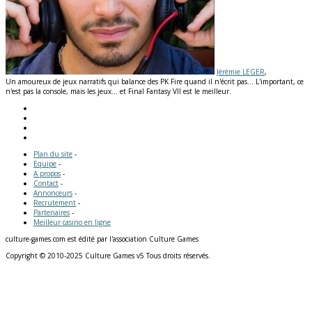
Jérémie LEGER
,
Un amoureux de jeux narratifs qui balance des PK Fire quand il n'écrit pas... L'important, ce
n'est pas la console, mais les jeux... et Final Fantasy VII est le meilleur.
Plan du site
-
Equipe
-
A propos
-
Contact
-
Annonceurs
-
Recrutement
-
Partenaires
-
Meilleur casino en ligne
culture-games.com est édité par l'association Culture Games
Copyright © 2010-2025 Culture Games v5 Tous droits réservés.