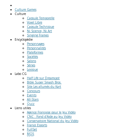
Culture Games
Culture
Capsule Temporelle
Voxel Libre
Capsule Technique
Ni Science, Ni Art
Singing Frames
Encyclopédie
Personnages
Personnalités
Plateformes
Sociétés
Salons
Séries
Lexique
Labo
CG
Half Life sur Dreamcast
Bible Super Smash Bros.
Site Les allumés du Kart
Concours
Events
All-Stars
Quiz
Liens
utiles
Agence Française pour le Jeu Vidéo
CNC : Fond d'Aide au Jeu Vidéo
Conservatoire National du Jeu Vidéo
France Esports
FullSet
MO5