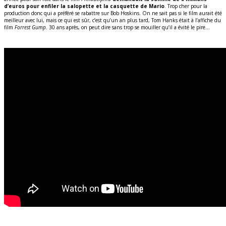
d’euros pour enfiler la salopette et la casquette de Mario
. Trop cher pour la
production donc qui a préféré se rabattre sur Bob Hoskins. On ne sait pas si le film aurait été
meilleur avec lui, mais ce qui est sûr, c’est qu’un an plus tard, Tom Hanks était à l’affiche du
film
Forrest Gump
. 30 ans après, on peut dire sans trop se mouiller qu’il a évité le pire…