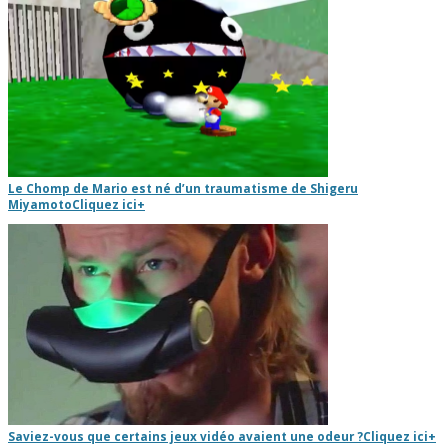
Le Chomp de Mario est né d’un traumatisme de Shigeru
Miyamoto
Cliquez ici
+
Saviez-vous que certains jeux vidéo avaient une odeur ?
Cliquez ici
+