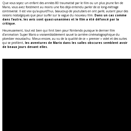
Que vous soyez un enfant des années 80 traumatisé par le film ou un plus jeune fan de
Mario, vous avez forcément au moins une fois déjà entendu parler de ce long-métrage
controversé.
Il est vrai qu’aujourd’hui, beaucoup de
youtubers
en ont parlé, autant pour des
raisons nostalgiques que pour surfer sur la vague du nouveau film.
Dans un cas comme
dans l’autre, les avis sont quasi-unanimes et le film a été défoncé par la
critique.
Heureusement, tout est bien qui finit bien pour Nintendo puisque le dernier film
d’animation Super Mario a vraisemblablement sauvé la carrière cinématographique du
plombier
moustachu.
Mieux encore, au vu de la qualité de ce « premier » volet et des suites
qui se profilent,
les aventures de Mario dans les salles obscures semblent avoir
de beaux jours devant elles.