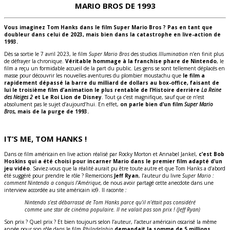
MARIO BROS DE 1993
Vous imaginez Tom Hanks dans le film Super Mario Bros ? Pas en tant que
doubleur dans celui de 2023, mais bien dans la catastrophe en live-action de
1993.
Dès sa sortie le 7 avril 2023, le film
Super Mario Bros
des studios
Illumination
n’en finit plus
de défrayer la chronique.
Véritable hommage à la franchise phare de Nintendo
, le
film a reçu un formidable accueil de la part du public. Les gens se sont tellement déplacés en
masse pour découvrir les nouvelles aventures du plombier moustachu que
le film a
rapidement dépassé la barre du milliard de dollars au box-office, faisant de
lui le troisième film d’animation le plus rentable de l’Histoire derrière
La Reine
des Neiges 2
et Le Roi Lion de Disney
. Tout ça c’est magnifique, sauf que ce n’est
absolument pas le sujet d’aujourd’hui. En effet,
on parle bien d’un film
Super Mario
Bros
, mais de la purge de 1993.
IT’S ME, TOM HANKS !
Dans ce film américain en live action réalisé par Rocky Morton et Annabel Jankel,
c’est Bob
Hoskins qui a été choisi pour incarner Mario dans le premier film adapté d’un
jeu vidéo
. Saviez-vous que la réalité aurait pu être toute autre et que Tom Hanks a d’abord
été suggéré pour prendre le rôle ? Remercions
Jeff Ryan
, l’auteur du livre
Super Mario :
comment Nintendo a conquis l’Amérique,
de nous avoir partagé cette anecdote dans une
interview accordée au site américain io9. Il raconte
:
Nintendo s’est débarrassé de Tom Hanks parce qu’il n’était pas considéré
comme une star de cinéma populaire. Il ne valait pas son prix ! (Jeff Ryan)
Son prix ? Quel prix ? Et bien toujours selon l’auteur, l’acteur américain oscarisé la même
année pour son rôle dans le film
Philadelphia
demandait la somme de 5 millions