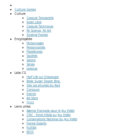
Culture Games
Culture
Capsule Temporelle
Voxel Libre
Capsule Technique
Ni Science, Ni Art
Singing Frames
Encyclopédie
Personnages
Personnalités
Plateformes
Sociétés
Salons
Séries
Lexique
Labo
CG
Half Life sur Dreamcast
Bible Super Smash Bros.
Site Les allumés du Kart
Concours
Events
All-Stars
Quiz
Liens
utiles
Agence Française pour le Jeu Vidéo
CNC : Fond d'Aide au Jeu Vidéo
Conservatoire National du Jeu Vidéo
France Esports
FullSet
MO5