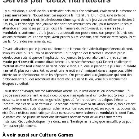
Il y aurait donc, au-delà de deux récits distincts mais s’enrichissant, également la présence de
deux narrateurs
. Nouvel écart par rapport à la littérature. D’un côté, une sorte de
narrateur omniscient
, le développeur s’immisçant dans le jeu via des éléments (lettres à
lire, PNJ = Personnage Non Jouable donnant des instructions, etc.) pour raconter l’histoire
attendue en posant ses petits cailloux à la manière du
Petit Poucet
, et le
narrateur
modulable
, autrement dit le joueur qui créerait son propre sens, son propre récit, via des
actions personnelles. Par exemple, avoir pris tel ou tel chemin, être mort de cette façon, ici et
pas là, l’ordre des événements, etc.
Ces actualisations par le joueur qui forment le fameux récit vidéoludique d’Arsenault sont,
selon les jeux, plus ou moins importantes. Tout dépend des largesses autorisées par le
développeur autant que de l’implication du joueur. Le joueur abordant un jeu sur un
mode performatif,
comme dirait Arsenault, ne s’intéresserait qu’à l’aspect challenge et
mettrait de côté tout élément narratif, donc le récit. Un joueur prenant le jeu sur un
mode
narratif
, plus ou moins fort, co-construira le récit en s’immisçant dans chaque possibilité
offerte par le développeur, voire les dépassera. On pense ainsi aux
fanfictions
qui sont des
prolongements ou des réécritures des récits vécus durant le jeu, voire aux
machinimas
évoqués au début.
Il faut donc envisager, comme l’annonçait Arsenault, le récit dans le jeu vidéo comme un
processus
comprenant le récit vidéoludique mais également un proto-récit (pré-écrit, pré-
existant, telle une Bible avec les grandes lignes où l’on retrouverait quelques éléments
incontournables de la narratologie : le schéma narratif avec sa situation initiale, son élément
perturbateur, etc.; autant que son schéma actanciel avec son sujet, ses adjuvants, opposants,
etc). Deux récits co-construits par deux narrateurs,
omniscient
et
modulable
, dont l’un,
le
gamer,
occupe plusieurs fonctions littéraires normalement dévolues à différentes
instances. Récit vidéoludique il y a donc, mais l’héritage narratologique ne suffit plus pour
l’embrasser pleinement.
À voir aussi sur Culture Games