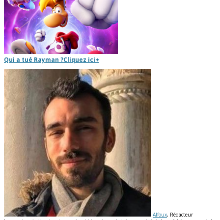
Qui a tué Rayman ?
Cliquez ici
+
Alfoux
, Rédacteur