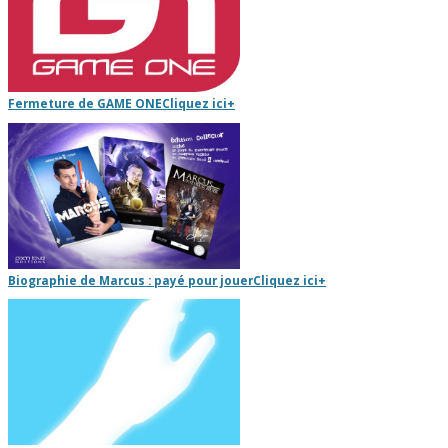
Fermeture de GAME ONE
Cliquez ici
+
Biographie de Marcus : payé pour jouer
Cliquez ici
+