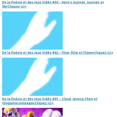
De la Poésie et des Jeux Vidéo #03 – Hero’s Journey, Journey et
Sky
Cliquez ici
+
De la Poésie et des Jeux Vidéo #02 – Flow, flOw et Flower
Cliquez ici
+
De la Poésie et des Jeux Vidéo #01 – Cloud, Jenova Chen et
thagamecompagny
Cliquez ici
+