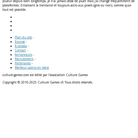
Joueur depuis bien longtemps, je n'ai jamais cessé de jouer mais j'ai changé fréquemment de
plateformes. Entamant la trentaine et toujours accro aux pixels (gros ou non), comme quoi
tout est possible.
Plan du site
-
Equipe
-
A propos
-
Contact
-
Annonceurs
-
Recrutement
-
Partenaires
-
Meilleur casino en ligne
culture-games.com est édité par l'association Culture Games
Copyright © 2010-2025 Culture Games v5 Tous droits réservés.