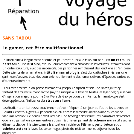
SANS TABOU
Le gamer, cet être multifonctionnel
La littérature a longuement discuté, et peut continuer à le faire, sur ce qu’est
un récit
, un
narrateur
, une
histoire
, etc. Toujours cherchant à circonscrire les œuvres littéraires dans
un cadre structuré, avec des impératifs, des personnes remplissant des fonctions et j’en passe.
Cette science de la narration,
intitulée
narratologie
, s’est donc attachée à réaliser une
synthèse d’œuvres étudiées pour créer du lien entre des romans divers, d’époques variées et
d’auteurs différents.
Si du côté américain on pense forcément à Joseph Campbell et son
The Hero’s Journey
tentant de trouver le monomythe (mythe unique à la base de toutes les légendes) qui servira
d’inspiration majeure pour le
Star Wars
de George Lucas ; en France, la narratologie s’est
développée sous l’influence du
structuralisme
.
Les étudiants en Lettres se souviennent d’avoir fréquenté un jour ou l’autre les œuvres de
Gérard Genette,
Figures III
par exemple, ou encore la fameuse
Morphologie du conte
de
Vladimir Todorov. Ce dernier avait recensé une typologie des structures narratives des contes
que la vulgarisation scolaire, entres autres, résuma en parlant de
schéma narratif
avec les
éléments-clés de l’histoire comme la situation initiale ou l’élément perturbateur et du
schéma actanciel
avec les personnages pivots du récit comme les adjuvants ou les
opposants.