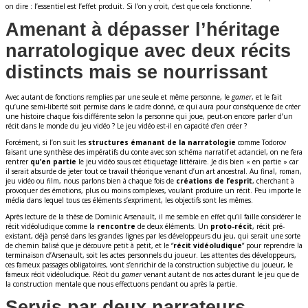
on dire : l’essentiel est l’effet produit. Si l’on y croit, c’est que cela fonctionne.
Amenant à dépasser l’héritage
narratologique avec deux récits
distincts mais se nourrissant
Avec autant de fonctions remplies par une seule et même personne, le
gamer
, et le fait
qu’une semi-liberté soit permise dans le cadre donné, ce qui aura pour conséquence de créer
une histoire chaque fois différente selon la personne qui joue, peut-on encore parler d’un
récit dans le monde du jeu vidéo ? Le jeu vidéo est-il en capacité d’en créer ?
Forcément, si l’on suit les
structures émanant de la narratologie
comme Todorov
faisant une synthèse des impératifs du conte avec son schéma narratif et actanciel, on ne fera
rentrer
qu’en partie
le jeu vidéo sous cet étiquetage littéraire. Je dis bien « en partie » car
il serait absurde de jeter tout ce travail théorique venant d’un art ancestral. Au final, roman,
jeu vidéo ou film, nous parlons bien à chaque fois de
créations de l’esprit
, cherchant à
provoquer des émotions, plus ou moins complexes, voulant produire un récit. Peu importe le
média dans lequel tous ces éléments s’expriment, les objectifs sont les mêmes.
Après lecture de la thèse de Dominic Arsenault, il me semble en effet qu’il faille considérer le
récit vidéoludique comme la
rencontre
de deux éléments. Un
proto-récit
, récit pré-
existant, déjà pensé dans les grandes lignes par les développeurs du jeu, qui serait une sorte
de chemin balisé que je découvre petit à petit, et le “
récit vidéoludique
” pour reprendre la
terminaison d’Arsenault, soit les actes personnels du joueur. Les attentes des développeurs,
ces fameux passages obligatoires, vont s’enrichir de la construction subjective du joueur, le
fameux récit vidéoludique. Récit du
gamer
venant autant de nos actes durant le jeu que de
la construction mentale que nous effectuons pendant ou après la partie.
Servis par deux narrateurs