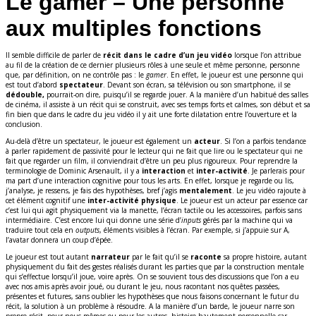
Le gamer – Une personne
aux multiples fonctions
Il semble difficile de parler de
récit dans le cadre d’un jeu vidéo
lorsque l’on attribue
au fil de la création de ce dernier plusieurs rôles à une seule et même personne, personne
que, par définition, on ne contrôle pas : le
gamer
. En effet, le joueur est une personne qui
est tout d’abord
spectateur
. Devant son écran, sa télévision ou son smartphone, il se
dédouble,
pourrait-on dire, puisqu’il se regarde jouer. A la manière d’un habitué des salles
de cinéma, il assiste à un récit qui se construit, avec ses temps forts et calmes, son début et sa
fin bien que dans le cadre du jeu vidéo il y ait une forte dilatation entre l’ouverture et la
conclusion.
Au-delà d’être un spectateur, le joueur est également un
acteur
. Si l’on a parfois tendance
à parler rapidement de passivité pour le lecteur qui ne fait que lire ou le spectateur qui ne
fait que regarder un film, il conviendrait d’être un peu plus rigoureux. Pour reprendre la
terminologie de Dominic Arsenault, il y a
interaction
et
inter-activité
. Je parlerais pour
ma part d’une interaction cognitive pour tous les arts. En effet, lorsque je regarde ou lis,
j’analyse, je ressens, je fais des hypothèses, bref j’agis
mentalement
. Le jeu vidéo rajoute à
cet élément cognitif une
inter-activité physique
. Le joueur est un acteur par essence car
c’est lui qui agit physiquement via la manette, l’écran tactile ou les accessoires, parfois sans
intermédiaire. C’est encore lui qui donne une série d’
inputs
gérés par la machine qui va
traduire tout cela en
outputs
, éléments visibles à l’écran. Par exemple, si j’appuie sur A,
l’avatar donnera un coup d’épée.
Le joueur est tout autant
narrateur
par le fait qu’il se
raconte
sa propre histoire, autant
physiquement du fait des gestes réalisés durant les parties que par la construction mentale
qui s’effectue lorsqu’il joue, voire après. On se souvient tous des discussions que l’on a eu
avec nos amis après avoir joué, ou durant le jeu, nous racontant nos quêtes passées,
présentes et futures, sans oublier les hypothèses que nous faisons concernant le futur du
récit, la solution à un problème à résoudre. A la manière d’un barde, le joueur narre son