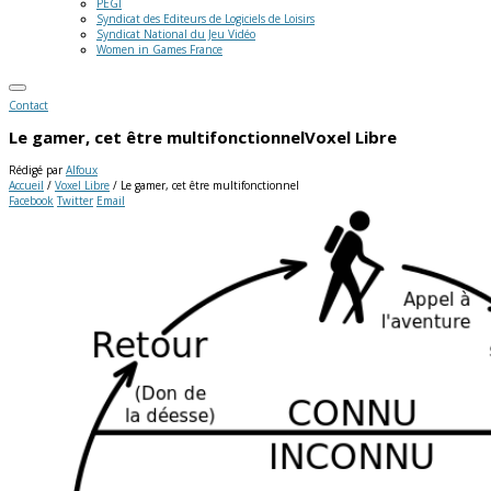
PEGI
Syndicat des Editeurs de Logiciels de Loisirs
Syndicat National du Jeu Vidéo
Women in Games France
Contact
Le gamer, cet être multifonctionnel
Voxel Libre
Rédigé par
Alfoux
Accueil
/
Voxel Libre
/
Le gamer, cet être multifonctionnel
Facebook
Twitter
Email