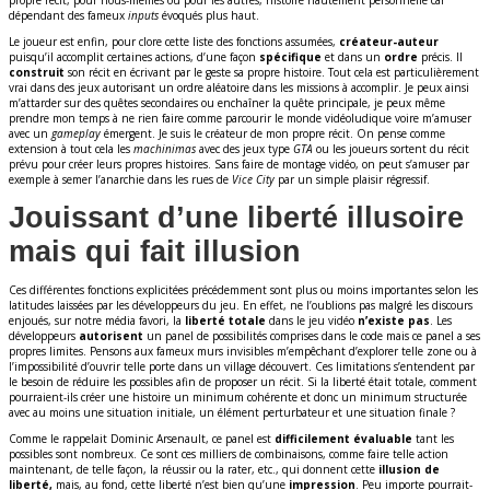
propre récit, pour nous-mêmes ou pour les autres, histoire hautement personnelle car
dépendant des fameux
inputs
évoqués plus haut.
Le joueur est enfin, pour clore cette liste des fonctions assumées,
créateur-auteur
puisqu’il accomplit certaines actions, d’une façon
spécifique
et dans un
ordre
précis. Il
construit
son récit en écrivant par le geste sa propre histoire. Tout cela est particulièrement
vrai dans des jeux autorisant un ordre aléatoire dans les missions à accomplir. Je peux ainsi
m’attarder sur des quêtes secondaires ou enchaîner la quête principale, je peux même
prendre mon temps à ne rien faire comme parcourir le monde vidéoludique voire m’amuser
avec un
gameplay
émergent. Je suis le créateur de mon propre récit. On pense comme
extension à tout cela les
machinimas
avec des jeux type
GTA
ou les joueurs sortent du récit
prévu pour créer leurs propres histoires. Sans faire de montage vidéo, on peut s’amuser par
exemple à semer l’anarchie dans les rues de
Vice City
par un simple plaisir régressif.
Jouissant d’une liberté illusoire
mais qui fait illusion
Ces différentes fonctions explicitées précédemment sont plus ou moins importantes selon les
latitudes laissées par les développeurs du jeu. En effet, ne l’oublions pas malgré les discours
enjoués, sur notre média favori, la
liberté totale
dans le jeu vidéo
n’existe pas
. Les
développeurs
autorisent
un panel de possibilités comprises dans le code mais ce panel a ses
propres limites. Pensons aux fameux murs invisibles m’empêchant d’explorer telle zone ou à
l’impossibilité d’ouvrir telle porte dans un village découvert. Ces limitations s’entendent par
le besoin de réduire les possibles afin de proposer un récit. Si la liberté était totale, comment
pourraient-ils créer une histoire un minimum cohérente et donc un minimum structurée
avec au moins une situation initiale, un élément perturbateur et une situation finale ?
Comme le rappelait Dominic Arsenault, ce panel est
difficilement évaluable
tant les
possibles sont nombreux. Ce sont ces milliers de combinaisons, comme faire telle action
maintenant, de telle façon, la réussir ou la rater, etc., qui donnent cette
illusion de
liberté,
mais, au fond, cette liberté n’est bien qu’une
impression
. Peu importe pourrait-