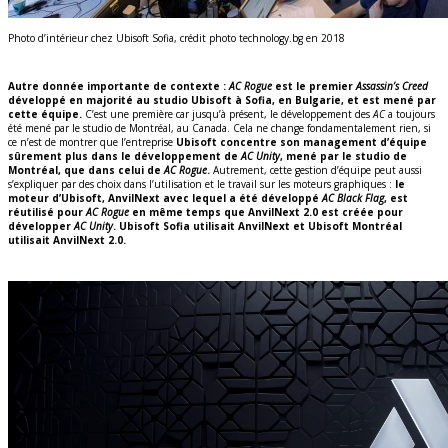
Photo d’intérieur chez Ubisoft Sofia, crédit photo technology.bg en 2018
Autre donnée
importante
de contexte :
AC Rogue
est le premier
Assassin’s Creed
développé en majorité au studio Ubisoft à Sofia, en Bulgarie, et est mené par
cette équipe.
C’est une première car jusqu’à présent, le développement des
AC
a toujours
été mené par le studio de Montréal, au Canada. Cela ne change fondamentalement rien, si
ce n’est de montrer que l’entreprise
Ubisoft concentre son management d’équipe
sûrement plus dans le développement de
AC Unity
, mené par le studio de
Montréal, que dans celui de
AC Rogue
.
Autrement, cette gestion d’équipe peut aussi
s’expliquer par des choix dans l’utilisation et le travail sur les moteurs graphiques :
le
moteur d’Ubisoft, AnvilNext avec lequel a été développé
AC Black Flag
, est
réutilisé pour
AC Rogue
en même temps que AnvilNext 2.0 est créée pour
développer
AC Unity
. Ubisoft Sofia utilisait AnvilNext et Ubisoft Montréal
utilisait AnvilNext 2.0.