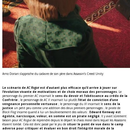
Arno Dorian s’approche du cadavre de son père dans Assassin’s Creed Unity
Le scénario de
AC Rogue
est d’autant plus efficace qu’il arrive à jouer sur
l’évolution vivante de motivations et de choix moraux des personnages.
Le
personnage du premier
AC
incarnait le
sens du devoir et l’obéissance au crédo de la
Confrérie
; le personnage de
AC II
incarnait lui plutôt
l’état de conviction d’une
vengeance personnelle vertueuse
; le personnage du
III
incarnait le
sens de la
justice
un petit peu comme une addition des deux premiers personnages ; le pirate de
Black Flag
incarne quand à lui un bouleversement des valeurs :
Edward Kenway est
égoïste, narcissique, voleur, en somme est un pirate négligé.
Il y avait sûrement
besoin pour
AC Rogue
de reprendre depuis le départ le chaos moral dans lequel les Assassins
étaient tombé. Cela est donc passé par le jeu de
situer le point de vue dans le camp
adverse pour critiquer et évaluer en bon droit l’intégrité morale de la