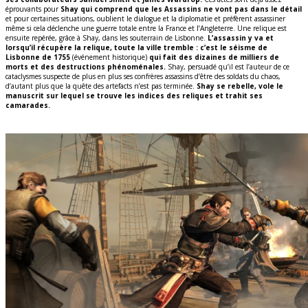
éprouvants pour
Shay qui comprend que les Assassins ne vont pas dans le détail
et pour certaines situations, oublient le dialogue et la diplomatie et préfèrent assassiner
même si cela déclenche une guerre totale entre la France et l’Angleterre. Une relique est
ensuite repérée, grâce à Shay, dans les souterrain de Lisbonne.
L’assassin y va et
lorsqu’il récupère la relique, toute la ville tremble : c’est le séisme de
Lisbonne de 1755
(événement historique)
qui fait des dizaines de milliers de
morts et des destructions phénoménales.
Shay, persuadé qu’il est l’auteur de ce
cataclysmes suspecte de plus en plus ses confrères assassins d’être des soldats du chaos,
d’autant plus que la quête des artefacts n’est pas terminée.
Shay se rebelle, vole le
manuscrit sur lequel se trouve les indices des reliques et trahit ses
camarades.