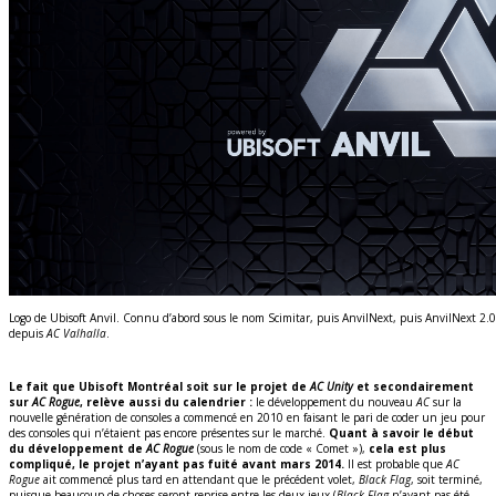
Logo de Ubisoft Anvil. Connu d’abord sous le nom Scimitar, puis AnvilNext, puis AnvilNext 2
depuis
AC Valhalla
.
Le fait que Ubisoft Montréal soit sur le projet de
AC Unity
et secondairement
sur
AC Rogue
, relève aussi du calendrier :
le développement du nouveau
AC
sur la
nouvelle génération de consoles a commencé en 2010 en faisant le pari de coder un jeu pour
des consoles qui n’étaient pas encore présentes sur le marché.
Quant à savoir le début
du développement de
AC Rogue
(sous le nom de code « Comet »),
cela est plus
compliqué, le projet n’ayant pas fuité avant mars 2014.
Il est probable que
AC
Rogue
ait commencé plus tard en attendant que le précédent volet,
Black Flag
, soit terminé,
puisque beaucoup de choses seront reprise entre les deux jeux (
Black Flag
n’ayant pas été