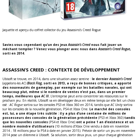
Jaquette et aperçu du coffret collector du jeu Assassins’s Creed Rogue
Saviez-vous cependant qu’un des jeux
Assassin’s Creed
nous fait jouer un
méchant templier ? Venez vous plonger avec nous dans
Assassin’s Creed Rogue
,
sorti en 2014.
ASSASSIN’S CREED : CONTEXTE DE DÉVELOPPEMENT
Ubisoft se trouve, en 2014, dans une situation assez sereine :
le dernier
Assassin’s Creed
(appelons-les
AC
)
Black Flag
, sorti en 2013, a reçu de bonnes critiques, a apporté
des nouveautés de gameplay, par exemple sur les batailles navales, qui ont
beaucoup plut, même si le nombre de ventes n’est pas, dans un premier
temps, meilleures que
AC III
.
L’entreprise peut ainsi concentrer ses ressources sur le
prochain jeu. En réalité, Ubisoft va en développer deux en même temps car elle fait un choix
osé :
AC Rogue
sortira sur les consoles PS3 et Xbox 360 en 2014, tandis que
AC Unity
sortira
sur les consoles de la nouvelle génération, PS4 et Xbox One.
Le marché des consoles
est, lui, a une étape très subtile : il y a plus d’une centaine de millions de
possesseurs des consoles de la génération précédente
(PS3 et Xbox 360)
tandis
que les nouvelles consoles
(PS4 et Xbox One)
ont a peine 1 an d’existence et un
nombre moindre d’utilisateurs
(10 millions d’Xbox One vendu à date en novembre
2014 ; 18 millions pour la PS4 à date en janvier 2015). Prévoir de sortir un jeu en novembre
2014 pose un dilemme à Ubisoft. Sa solution, sortir deux jeux, un pour chaque génération