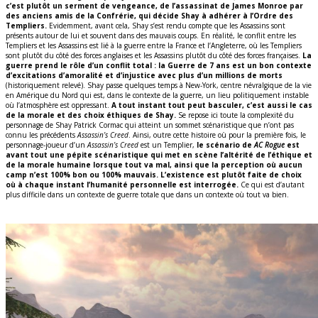
c’est plutôt un serment de vengeance, de l’assassinat de James Monroe par
des anciens amis de la Confrérie, qui décide Shay à adhérer à l’Ordre des
Templiers.
Evidemment, avant cela, Shay s’est rendu compte que les Assassins sont
présents autour de lui et souvent dans des mauvais coups. En réalité, le conflit entre les
Templiers et les Assassins est lié à la guerre entre la France et l’Angleterre, où les Templiers
sont plutôt du côté des forces anglaises et les Assassins plutôt du côté des forces françaises.
La
guerre prend le rôle d’un conflit total : la Guerre de 7 ans est un bon contexte
d’excitations d’amoralité et d’injustice avec plus d’un millions de morts
(historiquement relevé). Shay passe quelques temps à New-York, centre névralgique de la vie
en Amérique du Nord qui est, dans le contexte de la guerre, un lieu politiquement instable
où l’atmosphère est oppressant.
A tout instant tout peut basculer, c’est aussi le cas
de la morale et des choix éthiques de Shay.
Se repose ici toute la complexité du
personnage de Shay Patrick Cormac qui atteint un sommet scénaristique que n’ont pas
connu les précédents
Assassin’s Creed
. Ainsi, outre cette histoire où pour la première fois, le
personnage-joueur d’un
Assassin’s Creed
est un Templier,
le scénario de
AC Rogue
est
avant tout une pépite scénaristique qui met en scène l’altérité de l’éthique et
de la morale humaine lorsque tout va mal, ainsi que la perception où aucun
camp n’est 100% bon ou 100% mauvais. L’existence est plutôt faite de choix
où à chaque instant l’humanité personnelle est interrogée.
Ce qui est d’autant
plus difficile dans un contexte de guerre totale que dans un contexte où tout va bien.