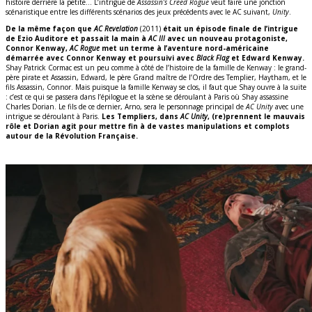
histoire derrière la petite… L’intrigue de
Assassin’s Creed Rogue
veut faire une jonction
scénaristique entre les différents scénarios des jeux précédents avec le AC suivant,
Unity
.
De la même façon que
AC Revelation
(2011)
était un épisode finale de l’intrigue
de Ezio Auditore et passait la main à
AC III
avec un nouveau protagoniste,
Connor Kenway,
AC Rogue
met un terme à l’aventure nord-américaine
démarrée avec Connor Kenway et poursuivi avec
Black Flag
et Edward Kenway.
Shay Patrick Cormac est un peu comme à côté de l’histoire de la famille de Kenway : le grand-
père pirate et Assassin, Edward, le père Grand maître de l’Ordre des Templier, Haytham, et le
fils Assassin, Connor. Mais puisque la famille Kenway se clos, il faut que Shay ouvre à la suite
: c’est ce qui se passera dans l’épilogue et la scène se déroulant à Paris où Shay assassine
Charles Dorian. Le fils de ce dernier, Arno, sera le personnage principal de
AC Unity
avec une
intrigue se déroulant à Paris.
Les Templiers, dans
AC Unity
, (re)prennent le mauvais
rôle et Dorian agit pour mettre fin à de vastes manipulations et complots
autour de la Révolution Française.