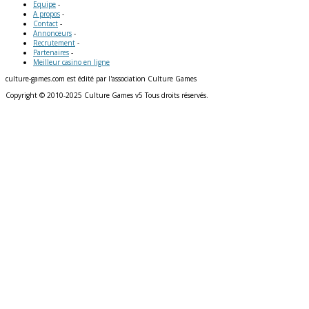
Equipe
-
A propos
-
Contact
-
Annonceurs
-
Recrutement
-
Partenaires
-
Meilleur casino en ligne
culture-games.com est édité par l'association Culture Games
Copyright © 2010-2025 Culture Games v5 Tous droits réservés.