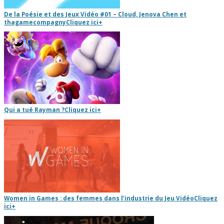
De la Poésie et des Jeux Vidéo #01 – Cloud, Jenova Chen et
thagamecompagny
Cliquez ici
+
Qui a tué Rayman ?
Cliquez ici
+
Women in Games : des femmes dans l’industrie du Jeu Vidéo
Cliquez
ici
+