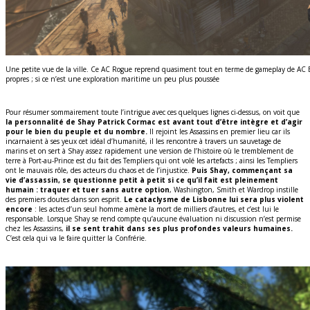
Une petite vue de la ville. Ce AC Rogue reprend quasiment tout en terme de gameplay de AC B
propres ; si ce n’est une exploration maritime un peu plus poussée
Pour résumer sommairement toute l’intrigue avec ces quelques lignes ci-dessus, on voit que
la personnalité de Shay Patrick Cormac est avant tout d’être intègre et d’agir
pour le bien du peuple et du nombre.
Il rejoint les Assassins en premier lieu car ils
incarnaient à ses yeux cet idéal d’humanité, il les rencontre à travers un sauvetage de
marins et on sert à Shay assez rapidement une version de l’histoire où le tremblement de
terre à Port-au-Prince est du fait des Templiers qui ont volé les artefacts ; ainsi les Templiers
ont le mauvais rôle, des acteurs du chaos et de l’injustice.
Puis Shay, commençant sa
vie d’assassin, se questionne petit à petit si ce qu’il fait est pleinement
humain : traquer et tuer sans autre option
, Washington, Smith et Wardrop instille
des premiers doutes dans son esprit.
Le cataclysme de Lisbonne lui sera plus violent
encore
: les actes d’un seul homme amène la mort de milliers d’autres, et c’est lui le
responsable. Lorsque Shay se rend compte qu’aucune évaluation ni discussion n’est permise
chez les Assassins,
il se sent trahit dans ses plus profondes valeurs humaines.
C’est cela qui va le faire quitter la Confrérie.