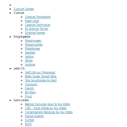
Culture Games
Culture
Capsule Temporelle
Voxel Libre
Capsule Technique
Ni Science, Ni Art
Singing Frames
Encyclopédie
Personnages
Personnalités
Plateformes
Sociétés
Salons
Séries
Lexique
Labo
CG
Half Life sur Dreamcast
Bible Super Smash Bros.
Site Les allumés du Kart
Concours
Events
All-Stars
Quiz
Liens
utiles
Agence Française pour le Jeu Vidéo
CNC : Fond d'Aide au Jeu Vidéo
Conservatoire National du Jeu Vidéo
France Esports
FullSet
MO5