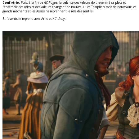
Confrérie.
Puis, à la fin de
AC Rogue
, la balance des valeurs doit revenir à sa place et
l’ensemble des rôles et des valeurs changent de nouveau : les Templiers sont de nouveaux les
grands méchants et les Assassins reprennent le rôle des gentils.
Et l’aventure reprend avec Arno et
AC Unity
.