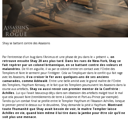
Shay se battant contre des Assassins
Par l’entremise d’un bug dans l’Animus et une phase de jeu dans le « présent »,
on
retrouve ensuite Shay 20 ans plus tard. Dans les rues de New-York, Shay se
fait repérer par un colonel britannique, en se battant contre des voleurs et
malandrins.
De fil en aiguille, il va par ce colonel entrer en contact avec l’Ordre des
Templiers et faire le serment pour l’intégrer. Cela va l’impliquer dans le conflit qui fait rage
avec les Assassins,
il va croiser le fer avec quelques-uns de ses anciens
camarades, comme Adéwalé.
Entre une belle amitié avec le grand maître de l’Ordre
des Templiers, Haytham Kenway, et le fait que les Templiers poursuivent les Assassins dans la
course aux artefacts,
Shay va aussi revoir son premier mentor de la Confrérie :
Achilles.
Lui qui l’avait beaucoup déçu dans son obsession des artefacts malgré tout le mal
que cela pouvait faire (tremblements de terre à Lisbonne et Port-au-Prince par exemple).
Tandis qu’un combat final se profile entre le Templier Haytham et l’Assassin Achilles, lorsque
le premier prend le dessus sur le deuxième, Shay demande la pitié à Haytham.
Montrant
toute l’humanité que Shay avait besoin de voir, le maitre Templier laisse
Achilles en vie, quand bien même il lui tire dans la jambe pour être sûr qu’il ne
soit plus une menace.