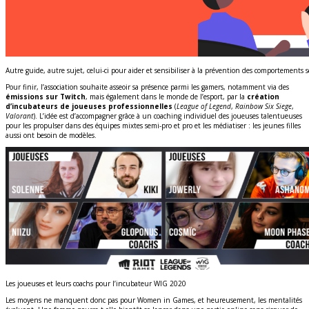
Autre guide, autre sujet, celui-ci pour aider et sensibiliser à la prévention des comportements s
Pour finir, l’association souhaite asseoir sa présence parmi les gamers, notamment via des
émissions sur Twitch
, mais également dans le monde de l’esport, par la
création
d’incubateurs de joueuses professionnelles
(
League of Legend
,
Rainbow Six Siege
,
Valorant
). L’idée est d’accompagner grâce à un coaching individuel des joueuses talentueuses
pour les propulser dans des équipes mixtes semi-pro et pro et les médiatiser : les jeunes filles
aussi ont besoin de modèles.
Les joueuses et leurs coachs pour l’incubateur WIG 2020
Les moyens ne manquent donc pas pour Women in Games, et heureusement, les mentalités