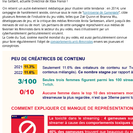
Ina Gelbert, actuelle Directrice de Xbox France !
On retient un autre événement médiatique pour illustrer cette tendance : en 2014, une
campagne de harcèlement sexiste, connue sous le nom de “
controverse de Gamergate
”, cible
plusieurs femmes de l’industrie du jeu vidéo, telles que Zoë Quinn et Brianna Wu,
développeuses de jeu, et la critique des médias féministe Anita Sarkeesian, allant jusqu’à des
menaces de viol ou de mort. Les partisans de cette campagne reprochaient aux médias de
favoriser les féministes dans le secteur du jeu vidéo, mais s’illustraient par un
cyberharcèlement particulièrement virulent.
La Corée du Sud, sixième marché mondial du jeu vidéo, est aussi particulièrement connue
pour faire régulièrement l’objet de
comportements anti-féministes
envers ses joueuses et
conceptrices.