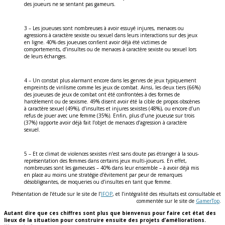
des joueurs ne se sentant pas gameurs.
3 – Les joueuses sont nombreuses à avoir essuyé injures, menaces ou
agressions à caractère sexiste ou sexuel dans leurs interactions sur des jeux
en ligne. 40% des joueuses confient avoir déjà été victimes de
comportements, d’insultes ou de menaces à caractère sexiste ou sexuel lors
de leurs échanges.
4 – Un constat plus alarmant encore dans les genres de jeux typiquement
empreints de virilisme comme les jeux de combat. Ainsi, les deux tiers (66%)
des joueuses de jeux de combat ont été confrontées à des formes de
harcèlement ou de sexisme. 49% disent avoir été la cible de propos obscènes
à caractère sexuel (49%), d’insultes et injures sexistes (48%), ou encore d’un
refus de jouer avec une femme (35%). Enfin, plus d’une joueuse sur trois
(37%) rapporte avoir déjà fait l’objet de menaces d’agression à caractère
sexuel.
5 – Et ce climat de violences sexistes n’est sans doute pas étranger à la sous-
représentation des femmes dans certains jeux multi-joueurs. En effet,
nombreuses sont les gameuses – 40% dans leur ensemble – à avoir déjà mis
en place au moins une stratégie d’évitement par peur de remarques
désobligeantes, de moqueries ou d’insultes en tant que femme.
Présentation de l’étude sur le site de l’
IFOP
, et l’intégralité des résultats est consultable et
commentée sur le site de
GamerTop
.
Autant dire que ces chiffres sont plus que bienvenus pour faire cet état des
lieux de la situation pour construire ensuite des projets d’améliorations.