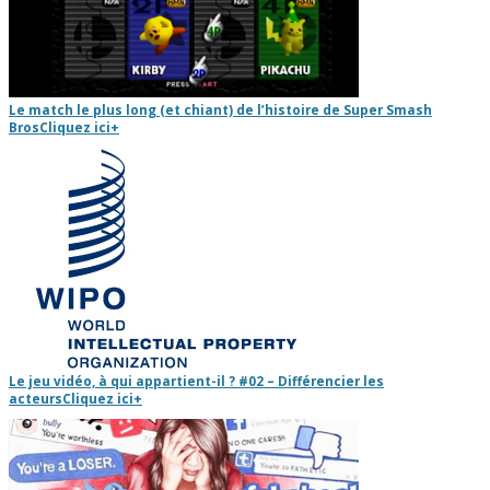
Le match le plus long (et chiant) de l’histoire de Super Smash
Bros
Cliquez ici
+
Le jeu vidéo, à qui appartient-il ? #02 – Différencier les
acteurs
Cliquez ici
+