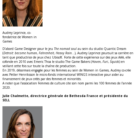
Audrey Leprince, co-
fondatrice de Women in
Games
D’abord Game Designer pour le jeu
The nomad soul
au sein du studio Quantic Dream
(
Detroit: become human
,
Fahrenheit
,
Heavy Rain
…), Audrey Leprince poursuit sa carrière en
tant que productrice de jeux chez Ubisoft. Forte de cette expérience sur des jeux AAA, elle
cofonde en 2010 avec Emeric Thoa le studio The Game Bakers (
Haven
,
Furi
,
Squids
) en
veillant cette fois sur toute la chaîne de production.
En 2019, désormais engagée pour les femmes au sein de Women in Games, Audrey co-crée
avec Petter Henriksson le micro-fonds international WINGS interactive pour aider au
financement de jeux créés par des femmes et minorités.
A noter que l’association Femmes de culture cite son nom parmi les 100 femmes de l’année
2020.
Julie Chalmette, directrice générale de Bethesda France et présidente du
SELL