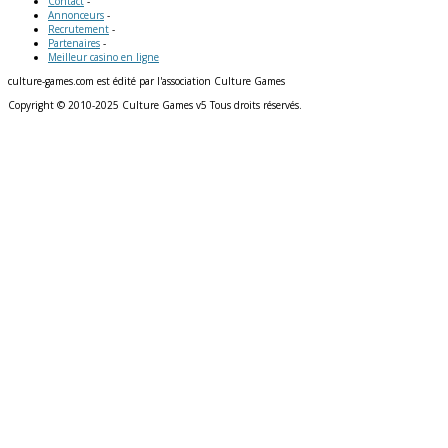
Contact
-
Annonceurs
-
Recrutement
-
Partenaires
-
Meilleur casino en ligne
culture-games.com est édité par l'association Culture Games
Copyright © 2010-2025 Culture Games v5 Tous droits réservés.