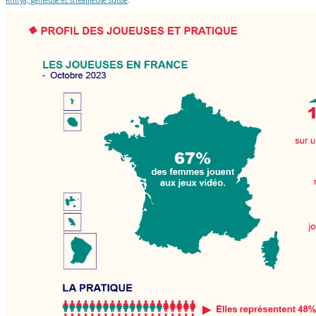
Khirya, gameuse et streameuse suisse
.