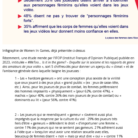
Infographie de Women In Games, déjà présentée ci-dessus
Récemment, une étude menée par l’IFOP (Institut Français d’Opinion Publique) publiée en
2023, intitulée
« #MeToo… Is it in the game? – Enquête sur le sexisme et les rapports de genre
des amateurs de jeux vidéo »
, sort 5 chiffres-clés pour donner un aperçu du « climat » et de
l’ambiance générale dans laquelle baigne les joueuses :
1 – Les « hardcore gameurs » ont une conception plus sexiste de la virilité
que ceux jouant à des jeux plus « grand public » (ex : jeux de casse–tête,
etc.). Ainsi, pour les joueurs de jeux de combat, les femmes préfèreraient
des hommes imposants « physiquement » (pour 62%, contre 47%), «
machos » (pour 40%, contre 26% des non–joueurs de jeux de combat) ou «
dominants au lit » (pour 56%, contre 41%).
2 – Les joueurs qui se revendiquent « gameur » s’avèrent aussi plus
imprégnés que la moyenne par la culture du viol : 29% des joueurs très
fiers d’être « gameurs » défendent le droit « d’importuner une femme »,
contre 11% des joueurs qui ne se sentent pas gameurs. 21% adhèrent aussi
à l’idée que « lorsqu’on veut avoir une relation sexuelle avec elles,
beaucoup de femmes disent « non » mais ça veut dire « oui » » contre 11%