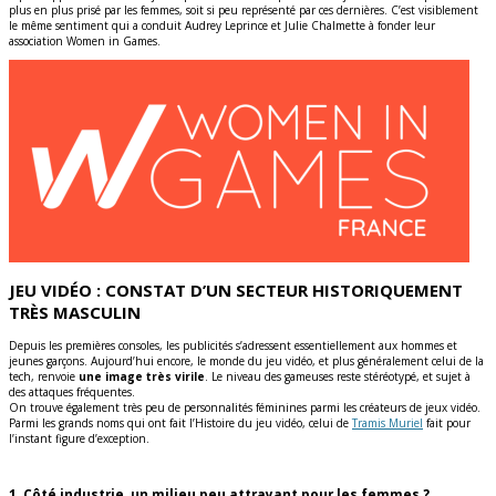
plus en plus prisé par les femmes, soit si peu représenté par ces dernières. C’est visiblement
le même sentiment qui a conduit Audrey Leprince et Julie Chalmette à fonder leur
association Women in Games.
JEU VIDÉO : CONSTAT D’UN SECTEUR HISTORIQUEMENT
TRÈS MASCULIN
Depuis les premières consoles, les publicités s’adressent essentiellement aux hommes et
jeunes garçons. Aujourd’hui encore, le monde du jeu vidéo, et plus généralement celui de la
tech, renvoie
une image très virile
. Le niveau des gameuses reste stéréotypé, et sujet à
des attaques fréquentes.
On trouve également très peu de personnalités féminines parmi les créateurs de jeux vidéo.
Parmi les grands noms qui ont fait l’Histoire du jeu vidéo, celui de
Tramis Muriel
fait pour
l’instant figure d’exception.
1. Côté industrie, un milieu peu attrayant pour les femmes ?