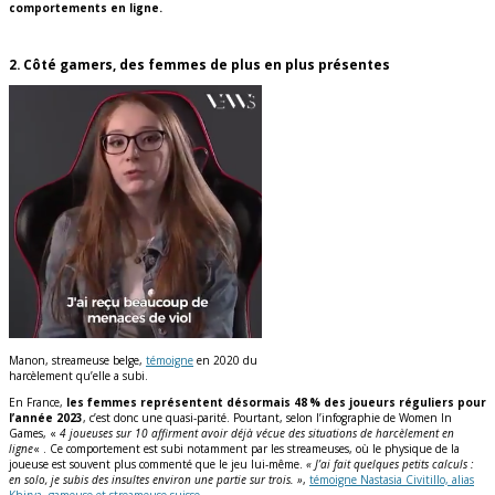
comportements en ligne.
2. Côté gamers, des femmes de plus en plus présentes
Manon, streameuse belge,
témoigne
en 2020 du
harcèlement qu’elle a subi.
En France,
les femmes représentent désormais 48 % des joueurs réguliers pour
l’année 2023
, c’est donc une quasi-parité. Pourtant, selon l’infographie de Women In
Games, «
4 joueuses sur 10 affirment avoir déjà vécue des situations de harcèlement en
ligne
« . Ce comportement est subi notamment par les streameuses, où le physique de la
joueuse est souvent plus commenté que le jeu lui-même.
« J’ai fait quelques petits calculs :
en solo, je subis des insultes environ une partie sur trois. »
,
témoigne Nastasia Civitillo, alias