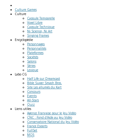
Culture Games
Culture
Capsule Temporelle
Voxel Libre
Capsule Technique
Ni Science, Ni Art
Singing Frames
Encyclopédie
Personnages
Personnalités
Plateformes
Sociétés
Salons
Séries
Lexique
Labo
CG
Half Life sur Dreamcast
Bible Super Smash Bros.
Site Les allumés du Kart
Concours
Events
All-Stars
Quiz
Liens
utiles
Agence Française pour le Jeu Vidéo
CNC : Fond d'Aide au Jeu Vidéo
Conservatoire National du Jeu Vidéo
France Esports
FullSet
MO5