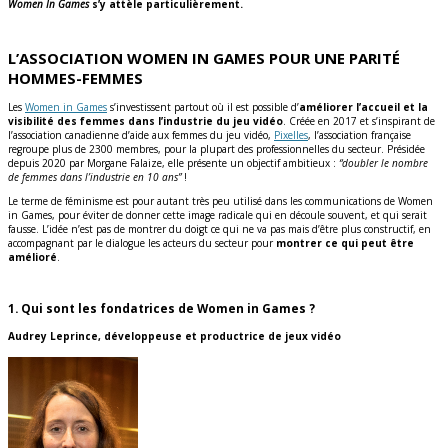
Women In Games
s’y attèle particulièrement.
L’ASSOCIATION WOMEN IN GAMES POUR UNE PARITÉ
HOMMES-FEMMES
Les
Women in Games
s’investissent partout où il est possible d’
améliorer l’accueil et la
visibilité des femmes dans l’industrie du jeu vidéo
. Créée en 2017 et s’inspirant de
l’association canadienne d’aide aux femmes du jeu vidéo,
Pixelles
, l’association française
regroupe plus de 2300 membres, pour la plupart des professionnelles du secteur. Présidée
depuis 2020 par Morgane Falaize, elle présente un objectif ambitieux :
“doubler le nombre
de femmes dans l’industrie en 10 ans”
!
Le terme de féminisme est pour autant très peu utilisé dans les communications de Women
in Games, pour éviter de donner cette image radicale qui en découle souvent, et qui serait
fausse. L’idée n’est pas de montrer du doigt ce qui ne va pas mais d’être plus constructif, en
accompagnant par le dialogue les acteurs du secteur pour
montrer ce qui peut être
amélioré
.
1. Qui sont les fondatrices de Women in Games ?
Audrey Leprince, développeuse et productrice de jeux vidéo