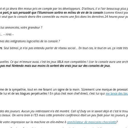
t et ça devra être mieux pris en compte par les développeurs. D’ailleurs, il a l’air beaucoup plu
 part, je suis persuadé que l’Illumiroom sortira en milieu de vie de la console
(comme Kinect pour 
e qui veut que la console devra être connectée au moins une fois dans les dernières 24 heures pour
clus annoncées, votre grandeur ?
… – rires –
es des intégrations logicielles de la console ?
rs
. Seul bémol, je n’ai pas entendu parler de réseau social… En tout cas, le tout en un, ça reste très 
elles. Ce qui m’ennuie aussi, c’est les jeux XBLA non compatibles ! (car la console aura une archi
 pas mal Nintendo mais aux moins ils sortent des vrais jeux sur des consoles de jeux.
omme de la sympathie, tout en me faisant un signe de la main. Sûrement une marque de provocation ! 
e lui et de ses blagues perpétuelles ! En plus c’est mon chef direct, c’est lui qui
me lance des bo
des des joueurs. Aucun jeu intéressant n’a été montré. Call of Duty on le savait déjà et c’est le t
beaux. On verra bien à l’E3 mais cette première conférence était un peu fade pour les joueurs, p
-il de votre impression sur la machine en elle-même ô
annihilateur de mexicains chocolatés
?