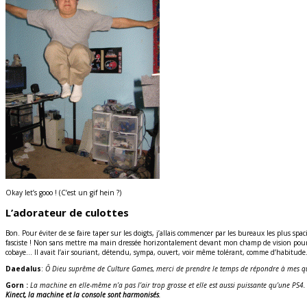
Okay let’s gooo ! (C’est un gif hein ?)
L’adorateur de culottes
Bon. Pour éviter de se faire taper sur les doigts, j’allais commencer par les bureaux les plus sp
fasciste ! Non sans mettre ma main dressée horizontalement devant mon champ de vision pour me
cobaye… Il avait l’air souriant, détendu, sympa, ouvert, voir même tolérant, comme d’habitude
Daedalus
:
Ô Dieu suprême de Culture Games, merci de prendre le temps de répondre à mes que
Gorn :
La machine en elle-même n’a pas l’air trop grosse et elle est aussi puissante qu’une PS4. E
Kinect, la machine et la console sont harmonisés
.