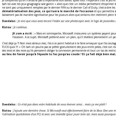
Je comprends qu’on n’attache pas d’importance aux boîtes, après tout l’important c’est le jeu 
bah toi avec tes jeux gnagnagna sale gamin » alors que c’est un média permettant d’exprimer des 
ne sont pas uniquement remplies par le dernier FIFA ou le dernier Call of Duty, c’est-à-dire le
dématérialisation des jeux, ce qui tuera le marché de l’occasion
et qui permettra à 
baisseront pas de manière significative pour les joueurs alors que certains s’en mettront plein
Daedalus :
Je vois que vous avez encore l’index sur une photocopie avec le logo de jeuxvideo
Ristou :
Je continue.
JV.com a écrit :
« Mais en contrepartie, Microsoft instaurera un système payant pou
l’occasion. A ce sujet, Microsoft prétend avoir un plan, qu’il révélera pleinement un pe
C’est déjà ça ?! Non mais sérieux mec, t’es à ce point habitué à te faire arnaquer que t’es so
FUCK quoi !!! « Oh bah on pourra pas se prêter gratuitement des jeux entre potes, c’est con
des mois et des mois qu’ils pensaient obliger la connexion permanente et tout un tas de restric
au lieu de l’avoir jusqu’à l’épaule tu l’as jusqu’au coude ! Et ça fait déjà bien mal, 
Daedalus :
Ce n’est pas dans votre habitude de vous énerver ainsi… mais ça me plaît !
Ristou :
J’ajoute une dernière chose. Si Microsoft veut effectivement faire de la Xbox One une
l’utilisation quotidienne d’un PC) et avec une manette (pour jouer bien sûr, mais aussi pourquo