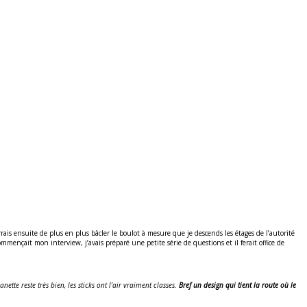
rrais ensuite de plus en plus bâcler le boulot à mesure que je descends les étages de l’autorité
mmençait mon interview, j’avais préparé une petite série de questions et il ferait office de
tte reste très bien, les sticks ont l’air vraiment classes.
Bref un design qui tient la route où le