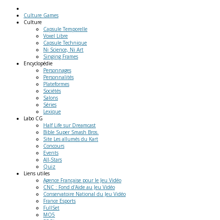
Culture Games
Culture
Capsule Temporelle
Voxel Libre
Capsule Technique
Ni Science, Ni Art
Singing Frames
Encyclopédie
Personnages
Personnalités
Plateformes
Sociétés
Salons
Séries
Lexique
Labo
CG
Half Life sur Dreamcast
Bible Super Smash Bros.
Site Les allumés du Kart
Concours
Events
All-Stars
Quiz
Liens
utiles
Agence Française pour le Jeu Vidéo
CNC : Fond d'Aide au Jeu Vidéo
Conservatoire National du Jeu Vidéo
France Esports
FullSet
MO5