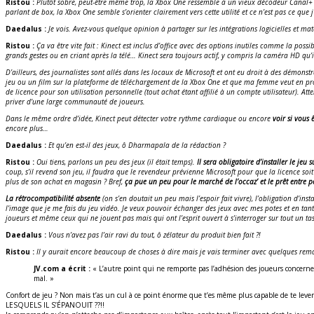
Ristou :
Plutôt sobre, peut-être même trop, la Xbox One ressemble à un vieux décodeur Canal+ ou
parlant de box, la Xbox One semble s’orienter clairement vers cette utilité et ce n’est pas ce que 
Daedalus :
Je vois. Avez-vous quelque opinion à partager sur les intégrations logicielles et maté
Ristou :
Ça va être vite fait : Kinect est inclus d’office avec des options inutiles comme la pos
grands gestes ou en criant après la télé… Kinect sera toujours actif, y compris la caméra HD qu’
D’ailleurs, des journalistes sont allés dans les locaux de Microsoft et ont eu droit à des démon
jeu ou un film sur la plateforme de téléchargement de la Xbox One et que ma femme veut en profi
de licence pour son utilisation personnelle (tout achat étant affilié à un compte utilisateur). Atte
priver d’une large communauté de joueurs.
Dans le même ordre d’idée, Kinect peut détecter votre rythme cardiaque ou encore
voir si vous 
encore plus…
Daedalus :
Et qu’en est-il des jeux, ô Dharmapala de la rédaction ?
Ristou :
Oui tiens, parlons un peu des jeux (il était temps).
Il sera obligatoire d’installer le jeu
coup, s’il revend son jeu, il faudra que le revendeur prévienne Microsoft pour que la licence soi
plus de son achat en magasin ? Bref,
ça pue un peu pour le marché de l’occaz’ et le prêt entre p
La rétrocompatibilité absente
(on s’en doutait un peu mais l’espoir fait vivre), l’obligation d’ins
l’image que je me fais du jeu vidéo. Je veux pouvoir échanger des jeux avec mes potes et en tant
joueurs et même ceux qui ne jouent pas mais qui ont l’esprit ouvert à s’interroger sur tout un tas
Daedalus :
Vous n’avez pas l’air ravi du tout, ô zélateur du produit bien fait ?!
Ristou :
Il y aurait encore beaucoup de choses à dire mais je vais terminer avec quelques re
JV.com a écrit :
« L’autre point qui ne remporte pas l’adhésion des joueurs concerne l
mal. »
Confort de jeu ? Non mais t’as un cul à ce point énorme que t’es même plus capable de te 
LESQUELS IL S’ÉPANOUIT ??!!