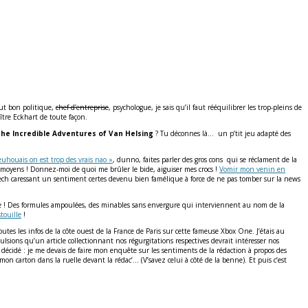
out bon
politique
,
chef d’entreprise
, psychologue, je sais qu’il faut rééquilibrer les trop-pleins de
aître Eckhart de toute façon.
he Incredible Adventures of Van Helsing
? Tu déconnes là… un p’tit jeu adapté des
uhouais on est trop des vrais nao »
, dunno, faites parler des gros cons qui se réclament de la
s moyens ! Donnez-moi de quoi me brûler le bide, aiguiser mes crocs !
Vomir mon venin en
tech caressant un sentiment certes devenu bien famélique à force de ne pas tomber sur la news
rte ! Des formules ampoulées, des minables sans envergure qui interviennent au nom de la
touille
!
outes les infos de la côte ouest de la France de Paris sur cette fameuse Xbox One. J’étais au
lsions qu’un article collectionnant nos régurgitations respectives devrait intéresser nos
 décidé : je me devais de faire mon enquête sur les sentiments de la rédaction à propos des
 mon carton dans la ruelle devant la rédac’… (V’savez celui à côté de la benne). Et puis c’est