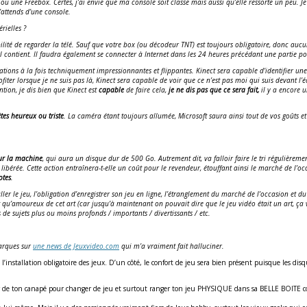
 une Freebox. Certes, j’ai envie que ma console soit classe mais aussi qu’elle ressorte un peu. Je 
j’attends d’une console.
rielles ?
sibilité de regarder la télé. Sauf que votre box (ou décodeur TNT) est toujours obligatoire, donc au
il contient. Il faudra également se connecter à Internet dans les 24 heures précédant une partie p
strations à la fois techniquement impressionnantes et flippantes. Kinect sera capable d’identifier 
ter lorsque je ne suis pas là, Kinect sera capable de voir que ce n’est pas moi qui suis devant l’
ntion, je dis bien que Kinect est
capable
de faire cela,
je ne dis pas que ce sera fait,
il y a encore u
êtes heureux ou triste
. La caméra étant toujours allumée, Microsoft saura ainsi tout de vos goûts
 sur la machine
, qui aura un disque dur de 500 Go. Autrement dit, va falloir faire le tri régulièrem
t libérée. Cette action entraînera-t-elle un coût pour le revendeur, étouffant ainsi le marché de l’
otes
.
taller le jeu, l’obligation d’enregistrer son jeu en ligne, l’étranglement du marché de l’occasion et d
 qu’amoureux de cet art (car jusqu’à maintenant on pouvait dire que le jeu vidéo était un art, ça 
 de sujets plus ou moins profonds / importants / divertissants / etc.
marques sur
une news de Jeuxvideo.com
qui m’a vraiment fait halluciner.
’installation obligatoire des jeux. D’un côté, le confort de jeu sera bien présent puisque les disq
lever de ton canapé pour changer de jeu et surtout ranger ton jeu PHYSIQUE dans sa BELLE BO