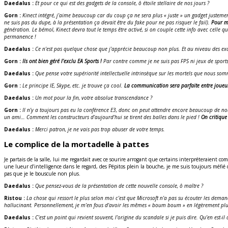
Daedalus :
Et pour ce qui est des gadgets de la console, ô étoile stellaire de nos jours ?
Gorn :
Kinect intégré, j’aime beaucoup car du coup ça ne sera plus « juste » un gadget justemen
ne suis pas du dupe, à la présentation ça devait être du fake pour ne pas risquer le fail).
Pour ma
génération. Le bémol, Kinect devra tout le temps être activé, si on couple cette info avec cell
permanence !
Daedalus :
Ce n’est pas quelque chose que j’apprécie beaucoup non plus. Et au niveau des ex
Gorn :
Ils ont bien géré l’exclu EA Sports
!
Par contre comme je ne suis pas FPS ni jeux de sports
Daedalus :
Que pense votre supériorité intellectuelle intrinsèque sur les mortels que nous somm
Gorn :
Le principe IE, Skype, etc. je trouve ça cool.
La communication sera parfaite entre joueu
Daedalus :
Un mot pour la fin, votre absolue transcendance ?
Gorn :
Il n’y a toujours pas eu la conférence E3, donc on peut attendre encore beaucoup de nouv
un ami… Comment les constructeurs d’aujourd’hui se tirent des balles dans le pied !
On critique
Daedalus :
Merci patron, je ne vais pas trop abuser de votre temps.
Le complice de la mortadelle à pattes
Je partais de la salle, lui me regardait avec ce sourire arrogant que certains interpréteraient c
une lueur d’intelligence dans le regard, des Pépitos plein la bouche, je me suis toujours méfié d
pas que je le bouscule non plus.
Daedalus :
Que pensez-vous de la présentation de cette nouvelle console, ô maître ?
Ristou :
La chose qui ressort le plus selon moi c’est que Microsoft n’a pas su écouter les deman
hallucinant. Personnellement, je m’en fous d’avoir les mêmes « boum boum » en légèrement plus 
Daedalus :
C’est un point qui revient souvent, l’origine du scandale si je puis dire. Qu’en est