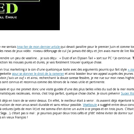
je me sentais
trop fier de mon dernier article
qui devait paraître pour le premier Juin et comme t
es news de jeux vidéo : niveau défonçage de cul j’ai jamais été déçu et j’en avais marre de lire M
e prendre un peu de vaseline… je suis déçu : « Dust of an Elysian Tail » sort sur PC ! Je continue.
T
ction les niouses pures et dures, je vais forcément trouver quelque chose.
un truc marketing à la con d’une quelconque boite avec des arguments pourris qui fait style
« me
 geekette
pour se donner le droit de la ramener
et ainsi booster leur sex appeal auprès des jeune
tain j’suis un ouf
» et ainsi, recherchant la douce caresse fessière, je me rue sur msn news high
ews sont connus et reconnus comme des ténors de la news utile et pertinente.
yssale et qui me promet donc une visite guidée d’une des plus belles villes du sud de la mer mo
listiques racoleuses, mince, c’est trop parfait, quelque chose cloche. Je cours prévenir
Super Ris
éjà en train de se vomir dessus. En effet, le meilleur était à venir : ils avaient déjà répertorié t
struction de mon anus serait durable et sans retour possible.
Végéboule
a suggéré entre deux convu
 ordures (près de mon lit) et me somma d’en écrire un autre à ce propos et en trois jours. C’était
 Sega…), c’était pas si mal : je pourrais piquer deux trois cafés et p’têt’ même éviter de dormir sur
s en vieux François !