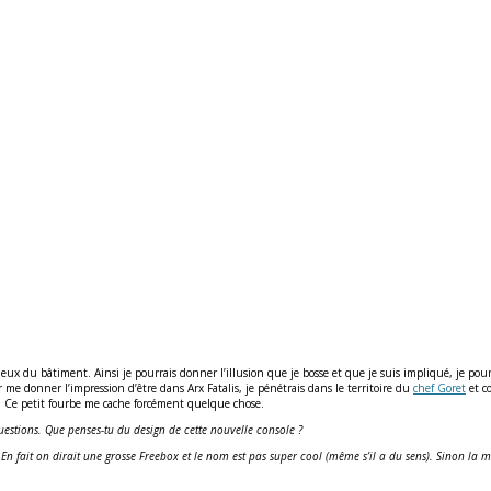
acieux du bâtiment. Ainsi je pourrais donner l’illusion que je bosse et que je suis impliqué, je pou
 donner l’impression d’être dans Arx Fatalis, je pénétrais dans le territoire du
chef Goret
et co
. Ce petit fourbe me cache forcément quelque chose.
stions. Que penses-tu du design de cette nouvelle console ?
n fait on dirait une grosse Freebox et le nom est pas super cool (même s’il a du sens). Sinon la mane