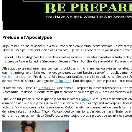
Prélude à l’Apocalypse
Aujourd’hui, en me baladant sur la toile, j’avais bien envie d’une petite sodomie… à vrai dire 
libido raffinée pour me sentir bien dans ma peau. Je me suis donc dit que j’allais voir du côté d
D’abord, je lis en diagonale les listes des dernières sorties sur des sites mainstream histoire d
histoires de Nicolas Eymich ? Shadowrun Returns ?
War for the Overworld
?! Punaise, dire
Allez quoi, sortez-moi une news bien grand public sans info ni analyse, ou bien transmettez 
communauté gamers ! Balancez moi des gonzesses qui ont besoin de se définir publiquement
vociférant à l’infamie !
Pris dans ma folie toute printanière, je me lance dedans ma tête un «
Pu
de mes rêves mais tout à fait digne de
Philip Pirrip
. Faut dire que j’ai bon espoir oui : msn n
Et comme prévu, c’est là :
La Xbox One
. Une news qui respecte tous mes critères de nullité ab
« communauté des
youtubeurs
zéros qui se prennent pour des geeks », des exclamations journa
Quelle ne fut pas ma surprise quand je vis sur le fofo du
bâton
que tous mes camarades étaient d
courant de rien – Je suis jamais au courant de rien – mais tout ça dépassait mes espoirs : la de
lecteurs,
Goret
approuva de toute son âme et Ristouille jeta mon dernier article dans la benne à
dernières infos sur la bobox (T’façon Microsoft c’est comme Sony, c’est des traîtres à Nintendo et
dans l’air du temps mon vieux DeadAnus, ce sera toujours plus à propos que tes articles abscon