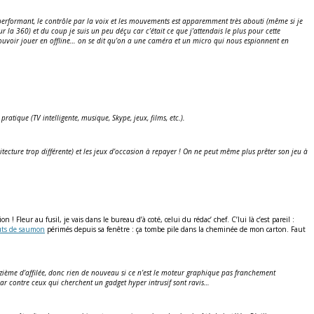
s performant, le contrôle par la voix et les mouvements est apparemment très abouti (même si je
la 360) et du coup je suis un peu déçu car c’était ce que j’attendais le plus pour cette
 pouvoir jouer en offline… on se dit qu’on a une caméra et un micro qui nous espionnent en
pratique (TV intelligente, musique, Skype, jeux, films, etc.).
tecture trop différente) et les jeux d’occasion à repayer ! On ne peut même plus prêter son jeu à
Fleur au fusil, je vais dans le bureau d’à coté, celui du rédac’ chef. C’lui là c’est pareil :
uts de saumon
périmés depuis sa fenêtre : ça tombe pile dans la cheminée de mon carton. Faut
rouzième d’affilée, donc rien de nouveau si ce n’est le moteur graphique pas franchement
ar contre ceux qui cherchent un gadget hyper intrusif sont ravis…