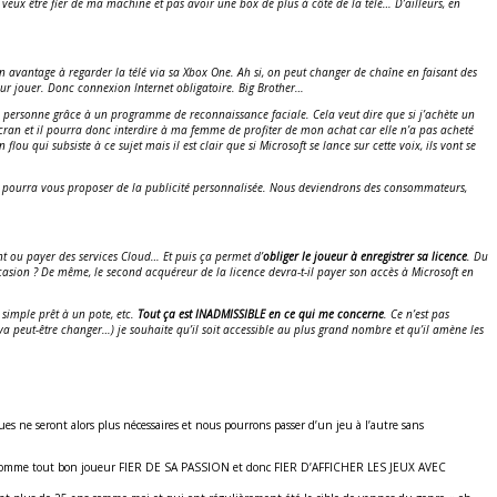
veux être fier de ma machine et pas avoir une box de plus à côté de la télé… D’ailleurs, en
cun avantage à regarder la télé via sa Xbox One. Ah si, on peut changer de chaîne en faisant des
our jouer. Donc connexion Internet obligatoire. Big Brother…
une personne grâce à un programme de reconnaissance faciale. Cela veut dire que si j’achète un
écran et il pourra donc interdire à ma femme de profiter de mon achat car elle n’a pas acheté
n flou qui subsiste à ce sujet mais il est clair que si Microsoft se lance sur cette voix, ils vont se
 et pourra vous proposer de la publicité personnalisée. Nous deviendrons des consommateurs,
ent ou payer des services Cloud… Et puis ça permet d’
obliger le joueur à enregistrer sa licence
. Du
occasion ? De même, le second acquéreur de la licence devra-t-il payer son accès à Microsoft en
u simple prêt à un pote, etc.
Tout ça est INADMISSIBLE en ce qui me concerne
. Ce n’est pas
va peut-être changer…) je souhaite qu’il soit accessible au plus grand nombre et qu’il amène les
ues ne seront alors plus nécessaires et nous pourrons passer d’un jeu à l’autre sans
ITE comme tout bon joueur FIER DE SA PASSION et donc FIER D’AFFICHER LES JEUX AVEC