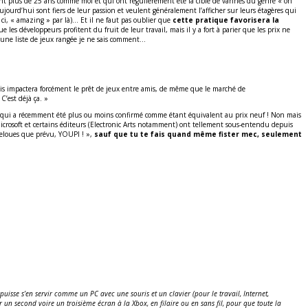
i ont plus de 25 ans comme moi et qui ont régulièrement été la cible de vannes du genre « oh
ujourd’hui sont fiers de leur passion et veulent généralement l’afficher sur leurs étagères qui
 ci, « amazing » par là)… Et il ne faut pas oublier que
cette pratique favorisera la
es développeurs profitent du fruit de leur travail, mais il y a fort à parier que les prix ne
r une liste de jeux rangée je ne sais comment…
is impactera forcément le prêt de jeux entre amis, de même que le marché de
C’est déjà ça. »
Coût qui a récemment été plus ou moins confirmé comme étant équivalent au prix neuf ! Non mais
rosoft et certains éditeurs (Electronic Arts notamment) ont tellement sous-entendu depuis
 reloues que prévu, YOUPI ! »,
sauf que tu te fais quand même fister mec, seulement
puisse s’en servir comme un PC avec une souris et un clavier (pour le travail, Internet,
n second voire un troisième écran à la Xbox, en filaire ou en sans fil, pour que toute la