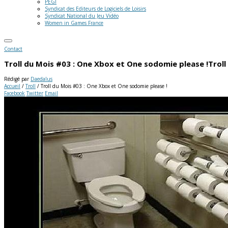
PEGI
Syndicat des Editeurs de Logiciels de Loisirs
Syndicat National du Jeu Vidéo
Women in Games France
Contact
Troll du Mois #03 : One Xbox et One sodomie please !
Troll
Rédigé par
Daedalus
Accueil
/
Troll
/
Troll du Mois #03 : One Xbox et One sodomie please !
Facebook
Twitter
Email