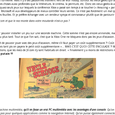
en lui-même. Mais il y a des passionnés vraiment fiers de leur hobby, surtout les vieux geeks qu
choses aussi profondes que la littérature, le cinéma, la peinture, etc. Donc ces vieux geeks-là a
s quasi-seuls jeux sur lesquels la conférence Xbox a passé son temps à se toucher (« Amazing » par
Microsoft et aux développeurs de mieux contrôler leurs ventes. Ce n’est pas forcément un mal que l
 les fouilles. Et je préfère échanger avec un vendeur sympa et connaisseur plutôt que de parcouri
.com et que le nez monte dans votre moutarde n’est-ce pas ?
r pouvoir installer un jeu sur une seconde machine. Cette somme n’est pas encore annoncée, ma
u plus tard. Tout ce que l’on sait, c’est que la Xbox One ne bloquera donc pas les jeux d’occasion. 
ulagé de pouvoir jouer avec des jeux d’occasion, même s’il faut payer un coût supplémentaire ?! 
 mais tant pis on payera le petit coût supplémentaire »… MAIS C’EST QUOI CETTE ENCULADE ?! Mic
tions, que les mecs de JV.com s’y sont habitués on dirait. « Finalement y a moins de restrictions
putain !!!
 machine multimédia,
qu’il en fasse un vrai PC multimédia avec les avantages d’une console
. Qu’on 
i pas pour quelques applications comme la navigation Internet). Qu’on puisse également connecter u