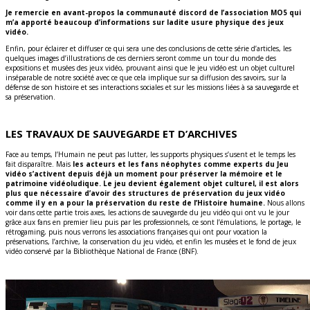
Je remercie en avant-propos la communauté discord de l’association MO5
qui
m’a apporté beaucoup d’informations sur ladite usure physique des jeux
vidéo.
Enfin, pour éclairer et diffuser ce qui sera une des conclusions de cette série d’articles, les
quelques images d’illustrations de ces derniers seront comme un tour du monde des
expositions et musées des jeux vidéo, prouvant ainsi que le jeu vidéo est un objet culturel
inséparable de notre société avec ce que cela implique sur sa diffusion des savoirs, sur la
défense de son histoire et ses interactions sociales et sur les missions liées à sa sauvegarde et
sa préservation.
LES TRAVAUX DE SAUVEGARDE ET D’ARCHIVES
Face au temps, l’Humain ne peut pas lutter, les supports physiques s’usent et le temps les
fait disparaître. Mais
les acteurs et les fans néophytes comme experts du Jeu
vidéo s’activent depuis déjà un moment pour préserver la mémoire et le
patrimoine vidéoludique. Le jeu devient également objet culturel, il est alors
plus que nécessaire d’avoir des structures de préservation du jeux vidéo
comme il y en a pour la préservation du reste de l’Histoire humaine.
Nous allons
voir dans cette partie trois axes, les actions de sauvegarde du jeu vidéo qui ont vu le jour
grâce aux fans en premier lieu puis par les professionnels, ce sont l’émulations, le portage, le
rétrogaming, puis nous verrons les associations françaises qui ont pour vocation la
préservations, l’archive, la conservation du jeu vidéo, et enfin les musées et le fond de jeux
vidéo conservé par la Bibliothèque National de France (BNF).