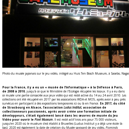
Photo du musée japonais sur le jeu vidéo, intégré au Huis Ten Bosch Museum, à Sasebo, Naga
Pour la France, il y a eu un « musée de l’Informatique » à la Défense à Paris,
de 2008 à 2010
, jusqu’à ce que le Ministère de l’Ecologie récupère les locaux. Il y a eu dans
ce musée une partie consacrée aux jeux vidéo qui est resté active du 14 au 24 avril 2010. Les
collections ont été récupéré en 2017 par les associations WDA et MO5, après avoir à peu près
survécus en participant à des expositions temporaires ici ou là en France.
En 2017, du côté
de Strasbourg en Alsace, l’association
Ludus Institut
, association de
collectionneurs passionnés, après avoir créée une formation initiale de
développeurs, s’était également lancé dans les œuvres de musée du Jeu
Vidéo pour ouvrir le
Pixel Museum
.
Il est resté actif trois ans pour 75 000 visiteurs,
jusqu’en 2020 où le muséum s’est établit à Bruxelles (Ludus Institut y a déjà une école là-
bas). 2020 est également la date de création du Musée savoyard de jeu vidéo,
Pixminds