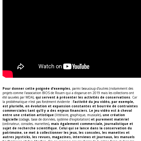
Pour donner cette poignée d’exemples
, parmi beaucoup d’autres (notamment des
projets comme l’association BIOS de Rouen qui a disparue en 2019 mais les collections ont
été sauvées par WDA),
qui servent à présenter les activités de conservations
. Car
la problématique n’est pas forcément évidente :
l’activité du jeu vidéo, par exemple,
est plurielle, en évolution et expansion constantes et bourrée de contraintes
commerciales tant qu’il y a des enjeux financiers. Le jeu vidéo est à cheval
entre une création artistique
(littéraire, graphique, musicale)
, une création
logicielle
(codage, base de données, système d’exploitation)
et purement matériel
(ordinateur, consoles, manettes)
, mais également commerciale, journalistique et
sujet de recherche scientifique. Celui qui se lance dans la conservation du
patrimoine, se met à collectionner les jeux, les consoles, les manettes et
autres joysticks, les revues, magazines, interviews et journaux, les manuels