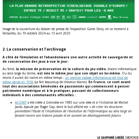
Image de la couverture du dossier de presse de l’exposition Game Story, en ce moment à
Versailles, du 19 octobre 2024 au 13 avril 2025
2. La conservation et l’archivage
A côté de l’émulation et l’abandonware
une autre activité de sauvegarde et
de conservation des jeux à vue le jour.
Au fond,
la mission de préservation de la culture du jeu vidéo
, disons informatique
au sens large du terme,
est née le même jour que son objet en lui-même.
Ou du
moins il aurait dû naitre en même temps ;
un premier codage informatique est tout de
même pensé en 1936
(ça fait beaucoup de cheveux blancs).
En France, ce sont avant
tout des associations bénévoles de passionnés qui commencent à penser
patrimoine numérique et à le pratiquer, passant de collectionneurs
individuels à des communautés officielles :
ACONIT
a été créée à Grenoble en 1985 sur une idée et à l’initiative de Michel
Jacob, épaulé par Roger Gay, dont le but affiché est «
de créer les structures
permettant l’étude et l’illustration de l’évolution de l’Informatique au sens large en
faisant revivre son histoire passée et en suivant ses développements futurs
« .