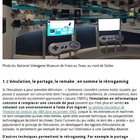
Photo du National Videogame Museum de Frisco au Texas, au nord de Dallas.
1. L’émulation, le portage, le remake : en somme le rétrogaming
Si l’émulation a pour première définition : «
Sentiment, considéré comme noble, louable, qui
pousse à surpasser ses concurrents dans l’acquisition de compétences, de connaissances, dans
diverses activités socialement approuvées
» (source CNRTL),
l’émulation en informatique
consiste à remplacer une console de jeux
(souvent qui n’est plus en vente)
en
simulant son environnement à l’aide d’un logiciel.
Le premier émulateur de
l’histoire est produit par IBM dans les années 1960
, jusque là, les ordinateurs et machines
ne sont compatibles qu’avec elles-mêmes, après cette avancée technique, les compatibilités
technologiques facilitent les choses. Dans l’univers du jeu vidéo, ce sont des « pirates » qui
popularisent le principe de l’émulation, en développant des logiciels d’émulations de
consoles, ils permettent par exemple de jouer sur l’ordinateur à une GameBoy Advance.
D’autres techniques permettent le rétrogaming. Par exemple le portage