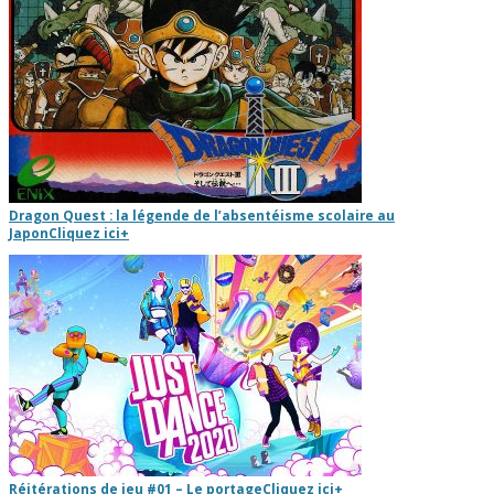
Dragon Quest : la légende de l’absentéisme scolaire au
Japon
Cliquez ici
+
Réitérations de jeu #01 – Le portage
Cliquez ici
+