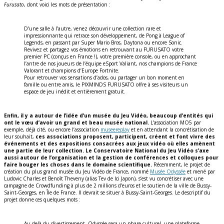
Furusato
, dont voici les mots de présentation :
D’une salle à l’autre, venez découvrir une collection rare et
impressionnante qui retrace son développement, de Pong à League of
Legends, en passant par Super Mario Bros, Daytona ou encore Sonic.
Revivez et partagez vos émotions en retrouvant au FURUSATO votre
premier PC (conçus en France !), votre première console, ou en approchant
l’antre de nos joueurs de l’équipe eSport Valiant, nos champions de France
Valorant et champions d’Europe Fortnite.
Pour retrouver vos sensations d’ados, ou partager un bon moment en
famille ou entre amis, le PIXMINDS FURUSATO offre à ses visiteurs un
espace de jeu inédit et entièrement gratuit.
Enfin, il y a autour de l’idée d’un musée du Jeu Vidéo, beaucoup d’entités qui
ont le vœu d’avoir un grand et beau musée national.
L’association MO5 par
exemple, déjà cité, ou encore l’association
museereplay
et en attendant la concrétisation de
leur souhait,
ces associations proposent, participent, créent et font vivre des
événements et des expositions consacrées aux jeux vidéo où elles amènent
une partie de leur collection. Le Conservatoire National du Jeu Vidéo s’axe
aussi autour de l’organisation et la gestion de conférences et colloques pour
faire bouger les choses dans le domaine scientifique.
Récemment, le projet de
création du plus grand musée du Jeu Vidéo de France, nommé
Musée Odyssée
et mené par
Ludovic Charles et Benoît Theveny (alias Tev de Ici Japon), s’est vu concrétiser avec une
campagne de Crowdfunding à plus de 2 millions d’euros et le soutien de la ville de Bussy-
Saint-Georges, en Île de France. Il devrait se situer à Bussy-Saint-Georges. Le descriptif du
projet donne ces quelques mots :
Au-delà du divertissement, Odyssée sera un phare culturel, une plateforme