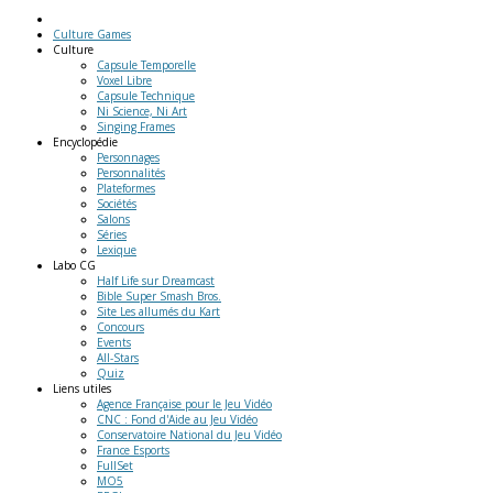
Culture Games
Culture
Capsule Temporelle
Voxel Libre
Capsule Technique
Ni Science, Ni Art
Singing Frames
Encyclopédie
Personnages
Personnalités
Plateformes
Sociétés
Salons
Séries
Lexique
Labo
CG
Half Life sur Dreamcast
Bible Super Smash Bros.
Site Les allumés du Kart
Concours
Events
All-Stars
Quiz
Liens
utiles
Agence Française pour le Jeu Vidéo
CNC : Fond d'Aide au Jeu Vidéo
Conservatoire National du Jeu Vidéo
France Esports
FullSet
MO5