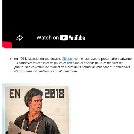
en 1994, l’association toulousaine
Silicium
voit le jour, avec la présentation suivante
: «
conserver les consoles de jeu et les ordinateurs anciens pour les montrer au
public.
Une collection de milliers de pièces nous permet de répondre aux demandes
d’expositions, de conférences ou d’animation
« .