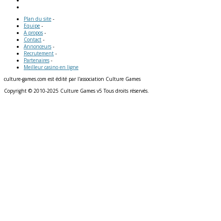
Plan du site
-
Equipe
-
A propos
-
Contact
-
Annonceurs
-
Recrutement
-
Partenaires
-
Meilleur casino en ligne
culture-games.com est édité par l'association Culture Games
Copyright © 2010-2025 Culture Games v5 Tous droits réservés.