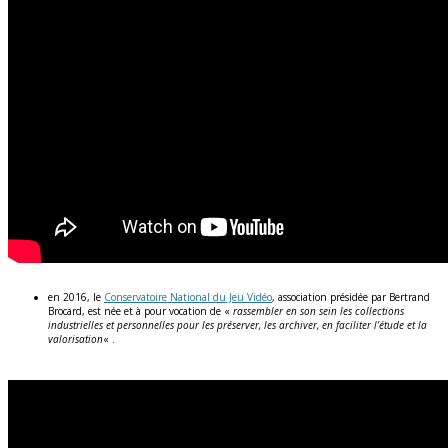
en 2016, le
Conservatoire National du Jeu Vidéo
, association présidée par Bertrand
Brocard, est née et à pour vocation de «
rassembler en son sein les collections
industrielles et personnelles pour les préserver, les archiver, en faciliter l’étude et la
valorisation
« .