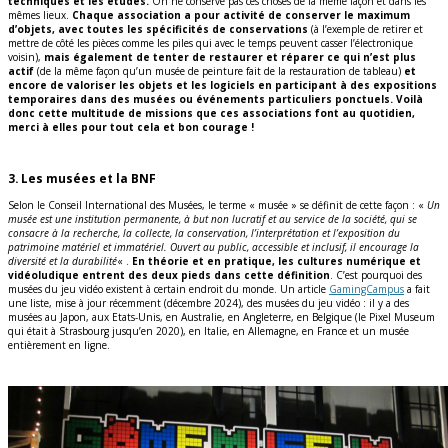
techniques et les études.
On ne conserve pas ces choses de la même façon et dans les
mêmes lieux.
Chaque association a pour activité de conserver le maximum
d’objets, avec toutes les spécificités de conservations
(à l’exemple de retirer et
mettre de côté les pièces comme les piles qui avec le temps peuvent casser l’électronique
voisin),
mais également de tenter de restaurer et réparer ce qui n’est plus
actif
(de la même façon qu’un musée de peinture fait de la restauration de tableau)
et
encore de valoriser les objets et les logiciels en participant à des expositions
temporaires dans des musées ou événements particuliers ponctuels. Voilà
donc cette multitude de missions que ces associations font au quotidien,
merci à elles pour tout cela et bon courage !
3. Les musées et la BNF
Selon le Conseil International des Musées, le terme « musée » se définit de cette façon : «
Un
musée est une institution permanente, à but non lucratif et au service de la société, qui se
consacre à la recherche, la collecte, la conservation, l’interprétation et l’exposition du
patrimoine matériel et immatériel. Ouvert au public, accessible et inclusif, il encourage la
diversité et la durabilité
« .
En théorie et en pratique, les cultures numérique et
vidéoludique entrent des deux pieds dans cette définition
. C’est pourquoi des
musées du jeu vidéo existent à certain endroit du monde. Un article
GamingCampus
a fait
une liste, mise à jour récemment (décembre 2024), des musées du jeu vidéo : il y a des
musées au Japon, aux Etats-Unis, en Australie, en Angleterre, en Belgique (le Pixel Museum
qui était à Strasbourg jusqu’en 2020), en Italie, en Allemagne, en France et un musée
entièrement en ligne.