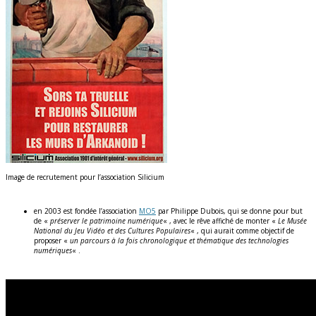
Image de recrutement pour l’association Silicium
en 2003 est fondée l’association
MO5
par Philippe Dubois, qui se donne pour but
de «
préserver le patrimoine numérique
« , avec le rêve affiché de monter «
Le Musée
National du Jeu Vidéo et des Cultures Populaires
« , qui aurait comme objectif de
proposer «
un parcours à la fois chronologique et thématique des technologies
numériques
« .