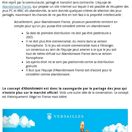
être reprit par la communauté, partagé et transmit sans contrainte. L’équipe de
Abandonware France
, qui propose un site internet sur lequel il est possible de récupérer des
jeux PC et MAC dit abandonnés, se sont donnés quelques critères de sélection des jeux
partagés, maximisant les chances de ne pas être en tort face à la propriété intellectuelle :
Actuellement, pour Abandonware France, plusieurs paramètres rentrent en
compte pour qu’un jeu puisse être considéré comme un abandonware :
Sa date de première distribution ne doit pas être postérieure à
2005.
Il ne doit plus être commercialisé, du moins dans sa version
francophone. Si le jeu est encore commercialisé mais à l’étranger,
un consensus au sein de l’équipe peut amener à ce que le jeu soit
tout de même diffusé sur Abandonware France dans sa version
francophone.
Les ayants droit ne se sont pas positionnés contre sa distribution
gratuite.
Il faut que l’équipe d’Abandonware France soit d’accord pour le
considérer comme abandonware.
Le concept d’
Abandonware
est donc la sauvegarde par le partage des jeux qui
n’existe plus sur le marché officiel
. Voilà une autre idée de la conservation. Le concept
est théoriquement illégal en France mais toléré.