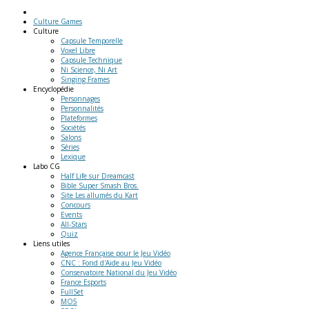
Culture Games
Culture
Capsule Temporelle
Voxel Libre
Capsule Technique
Ni Science, Ni Art
Singing Frames
Encyclopédie
Personnages
Personnalités
Plateformes
Sociétés
Salons
Séries
Lexique
Labo
CG
Half Life sur Dreamcast
Bible Super Smash Bros.
Site Les allumés du Kart
Concours
Events
All-Stars
Quiz
Liens
utiles
Agence Française pour le Jeu Vidéo
CNC : Fond d'Aide au Jeu Vidéo
Conservatoire National du Jeu Vidéo
France Esports
FullSet
MO5