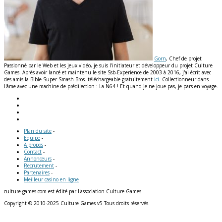
Gorn
, Chef de projet
Passionné par le Web et les jeux vidéo, je suis l'initiateur et développeur du projet Culture
Games. Après avoir lancé et maintenu le site Ssb-Experience de 2003 à 2016, j'ai écrit avec
des amis la Bible Super Smash Bros. téléchargeable gratuitement
ici
. Collectionneur dans
l'âme avec une machine de prédilection : La N64 ! Et quand je ne joue pas, je pars en voyage.
Plan du site
-
Equipe
-
A propos
-
Contact
-
Annonceurs
-
Recrutement
-
Partenaires
-
Meilleur casino en ligne
culture-games.com est édité par l'association Culture Games
Copyright © 2010-2025 Culture Games v5 Tous droits réservés.