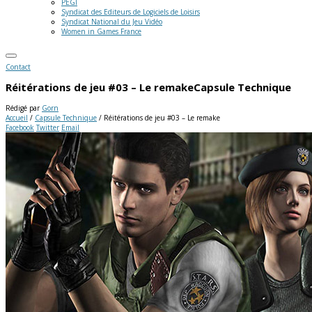
PEGI
Syndicat des Editeurs de Logiciels de Loisirs
Syndicat National du Jeu Vidéo
Women in Games France
Contact
Réitérations de jeu #03 – Le remake
Capsule Technique
Rédigé par
Gorn
Accueil
/
Capsule Technique
/
Réitérations de jeu #03 – Le remake
Facebook
Twitter
Email