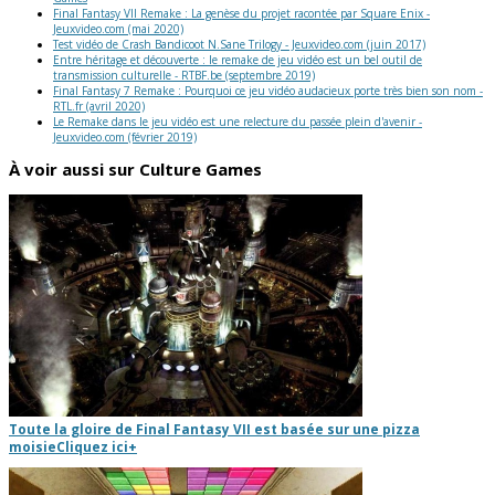
Final Fantasy VII Remake : La genèse du projet racontée par Square Enix -
Jeuxvideo.com (mai 2020)
Test vidéo de Crash Bandicoot N.Sane Trilogy - Jeuxvideo.com (juin 2017)
Entre héritage et découverte : le remake de jeu vidéo est un bel outil de
transmission culturelle - RTBF.be (septembre 2019)
Final Fantasy 7 Remake : Pourquoi ce jeu vidéo audacieux porte très bien son nom -
RTL.fr (avril 2020)
Le Remake dans le jeu vidéo est une relecture du passée plein d'avenir -
Jeuxvideo.com (février 2019)
À voir aussi sur Culture Games
Toute la gloire de Final Fantasy VII est basée sur une pizza
moisie
Cliquez ici
+