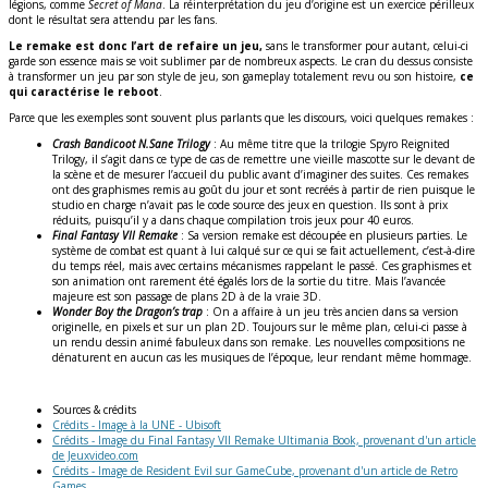
légions, comme
Secret of Mana
. La réinterprétation du jeu d’origine est un exercice périlleux
dont le résultat sera attendu par les fans.
Le remake est donc l’art de refaire un jeu,
sans le transformer pour autant, celui-ci
garde son essence mais se voit sublimer par de nombreux aspects. Le cran du dessus consiste
à transformer un jeu par son style de jeu, son gameplay totalement revu ou son histoire,
ce
qui caractérise le reboot
.
Parce que les exemples sont souvent plus parlants que les discours, voici quelques remakes :
Crash Bandicoot N.Sane Trilogy
: Au même titre que la trilogie Spyro Reignited
Trilogy, il s’agit dans ce type de cas de remettre une vieille mascotte sur le devant de
la scène et de mesurer l’accueil du public avant d’imaginer des suites. Ces remakes
ont des graphismes remis au goût du jour et sont recréés à partir de rien puisque le
studio en charge n’avait pas le code source des jeux en question. Ils sont à prix
réduits, puisqu’il y a dans chaque compilation trois jeux pour 40 euros.
Final Fantasy VII Remake
: Sa version remake est découpée en plusieurs parties. Le
système de combat est quant à lui calqué sur ce qui se fait actuellement, c’est-à-dire
du temps réel, mais avec certains mécanismes rappelant le passé. Ces graphismes et
son animation ont rarement été égalés lors de la sortie du titre. Mais l’avancée
majeure est son passage de plans 2D à de la vraie 3D.
Wonder Boy the Dragon’s trap
: On a affaire à un jeu très ancien dans sa version
originelle, en pixels et sur un plan 2D. Toujours sur le même plan, celui-ci passe à
un rendu dessin animé fabuleux dans son remake. Les nouvelles compositions ne
dénaturent en aucun cas les musiques de l’époque, leur rendant même hommage.
Sources & crédits
Crédits - Image à la UNE - Ubisoft
Crédits - Image du Final Fantasy VII Remake Ultimania Book, provenant d'un article
de Jeuxvideo.com
Crédits - Image de Resident Evil sur GameCube, provenant d'un article de Retro
Games