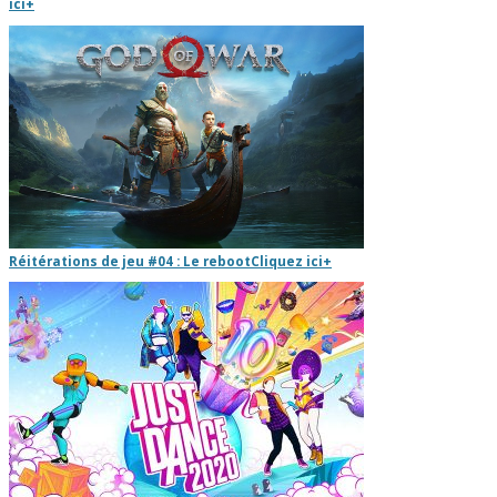
ici
+
Réitérations de jeu #04 : Le reboot
Cliquez ici
+