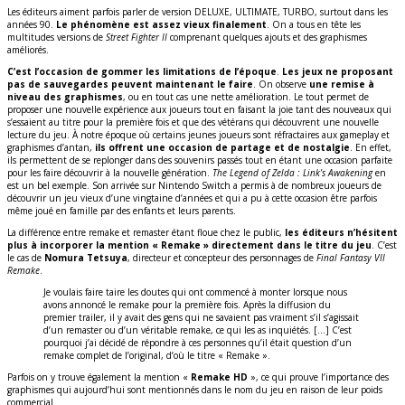
Les éditeurs aiment parfois parler de version DELUXE, ULTIMATE, TURBO, surtout dans les
années 90.
Le phénomène est assez vieux finalement
. On a tous en tête les
multitudes versions de
Street Fighter II
comprenant quelques ajouts et des graphismes
améliorés.
C’est l’occasion de gommer les limitations de l’époque
.
Les jeux ne proposant
pas de sauvegardes peuvent maintenant le faire
. On observe
une remise à
niveau des graphismes
, ou en tout cas une nette amélioration. Le tout permet de
proposer une nouvelle expérience aux joueurs tout en faisant la joie tant des nouveaux qui
s’essaient au titre pour la première fois et que des vétérans qui découvrent une nouvelle
lecture du jeu. À notre époque où certains jeunes joueurs sont réfractaires aux gameplay et
graphismes d’antan,
ils offrent une occasion de partage et de nostalgie
. En effet,
ils permettent de se replonger dans des souvenirs passés tout en étant une occasion parfaite
pour les faire découvrir à la nouvelle génération.
The Legend of Zelda : Link’s Awakening
en
est un bel exemple. Son arrivée sur Nintendo Switch a permis à de nombreux joueurs de
découvrir un jeu vieux d’une vingtaine d’années et qui a pu à cette occasion être parfois
même joué en famille par des enfants et leurs parents.
La différence entre remake et remaster étant floue chez le public,
les éditeurs n’hésitent
plus à incorporer la mention « Remake » directement dans le titre du jeu
. C’est
le cas de
Nomura Tetsuya
, directeur et concepteur des personnages de
Final Fantasy VII
Remake
.
Je voulais faire taire les doutes qui ont commencé à monter lorsque nous
avons annoncé le remake pour la première fois. Après la diffusion du
premier trailer, il y avait des gens qui ne savaient pas vraiment s’il s’agissait
d’un remaster ou d’un véritable remake, ce qui les as inquiétés. […] C’est
pourquoi j’ai décidé de répondre à ces personnes qu’il était question d’un
remake complet de l’original, d’où le titre « Remake ».
Parfois on y trouve également la mention «
Remake HD
», ce qui prouve l’importance des
graphismes qui aujourd’hui sont mentionnés dans le nom du jeu en raison de leur poids
commercial.