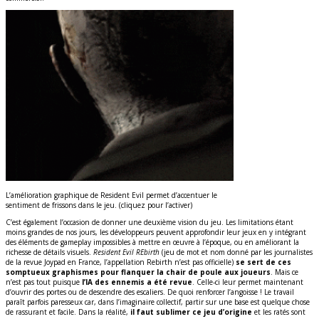
L’amélioration graphique de Resident Evil permet d’accentuer le
sentiment de frissons dans le jeu. (cliquez pour l’activer)
C’est également l’occasion de donner une deuxième vision du jeu. Les limitations étant
moins grandes de nos jours, les développeurs peuvent approfondir leur jeux en y intégrant
des éléments de gameplay impossibles à mettre en œuvre à l’époque, ou en améliorant la
richesse de détails visuels.
Resident Evil REbirth
(jeu de mot et nom donné par les journalistes
de la revue Joypad en France, l’appellation Rebirth n’est pas officielle)
se sert de ces
somptueux graphismes pour flanquer la chair de poule aux joueurs
. Mais ce
n’est pas tout puisque
l’IA des ennemis a été revue
. Celle-ci leur permet maintenant
d’ouvrir des portes ou de descendre des escaliers. De quoi renforcer l’angoisse ! Le travail
paraît parfois paresseux car, dans l’imaginaire collectif, partir sur une base est quelque chose
de rassurant et facile. Dans la réalité,
il faut sublimer ce jeu d’origine
et les ratés sont