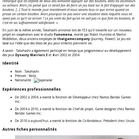
remarqué que les enfants de deux ans aimaient appuyer sur des boutons, dans les ascenseurs
ou ailleurs. Alors j’ai pensé que ce serait fun de faire un jeu basé sur le fait d’appuyer sur des
boutons. […] Tout le monde joue maintenant et nous savons tous ce que arrive quand on
presse un certain boutton. Alors pourquoi ne pas avoir une situation dans laquelle vous ne
savez pas ce qu’il va arriver ? Le jeu vient du fait qu’on ne sait pas ce que font les boutons, et
c’est en soi suffisamment satisfaisant.
»
En juin de la même année, Takahashi annonce lors de l’E3 qu’il travaille sur un nouveau
projet en coopération avec le studio
Funomena
, monté par Robin Hunicke et Martin
Middleton, deux anciens employés de
thatgamecompany
(Journey, Flower). Le jeu est
basé sur l’idée que des blocs de jeu pour enfants prennent vie.
A savoir : Takahashi a également participé en temps que programmeur au développement
des jeux
Dynasty Warriors 3
et
4
en 2002 et 2004.
Identité
Nom :
Takahashi
Prénom :
Keita
Nationalité :
Expériences professionnelles
De 2002 à 2004, a exercé la fonction de Développeur chez Namco Bandai Games
Inc..
De 2004 à 2010, a exercé la fonction de Chef de projet, Game designer chez Namco
Bandai Games Inc..
De 2010 à aujourd'hui, a exercé la fonction de Co-fondateur, Président chez Uvula.
Autres fiches personnalités