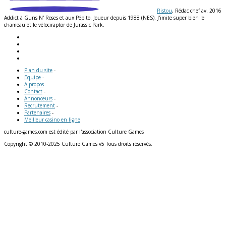
Ristou
, Rédac chef av. 2016
Addict à Guns N' Roses et aux Pépito. Joueur depuis 1988 (NES). J'imite super bien le
chameau et le vélociraptor de Jurassic Park.
Plan du site
-
Equipe
-
A propos
-
Contact
-
Annonceurs
-
Recrutement
-
Partenaires
-
Meilleur casino en ligne
culture-games.com est édité par l'association Culture Games
Copyright © 2010-2025 Culture Games v5 Tous droits réservés.