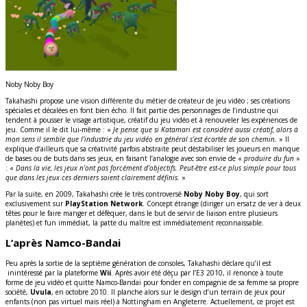
Noby Noby Boy
Takahashi propose une vision différente du métier de créateur de jeu vidéo ; ses créations
spéciales et décalées en font bien écho. Il fait partie des personnages de l’industrie qui
tendent à pousser le visage artistique, créatif du jeu vidéo et à renouveler les expériences de
jeu. Comme il le dit lui-même : «
Je pense que si Katamari est considéré aussi créatif, alors à
mon sens il semble que l’industrie du jeu vidéo en général s’est écartée de son chemin.
» Il
explique d’ailleurs que sa créativité parfois abstraite peut déstabiliser les joueurs en manque
de bases ou de buts dans ses jeux, en faisant l’analogie avec son envie de «
produire du fun
»
: «
Dans la vie, les jeux n’ont pas forcément d’objectifs. Peut-être est-ce plus simple pour tous
que dans les jeux ces derniers soient clairement définis.
»
Par la suite, en 2009, Takahashi crée le très controversé
Noby Noby Boy
, qui sort
exclusivement sur
PlayStation Network
. Concept étrange (diriger un ersatz de ver à deux
têtes pour le faire manger et défèquer, dans le but de servir de liaison entre plusieurs
planètes) et fun immédiat, la patte du maître est immédiatement reconnaissable.
L’après Namco-Bandai
Peu après la sortie de la septième génération de consoles, Takahashi déclare qu’il est
inintéressé par la plateforme
Wii
. Après avoir été déçu par l’E3 2010, il renonce à toute
forme de jeu vidéo et quitte Namco-Bandai pour fonder en compagnie de sa femme sa propre
société,
Uvula
, en octobre 2010. Il planche alors sur le design d’un terrain de jeux pour
enfants (non pas virtuel mais réel) à Nottingham en Angleterre. Actuellement, ce projet est