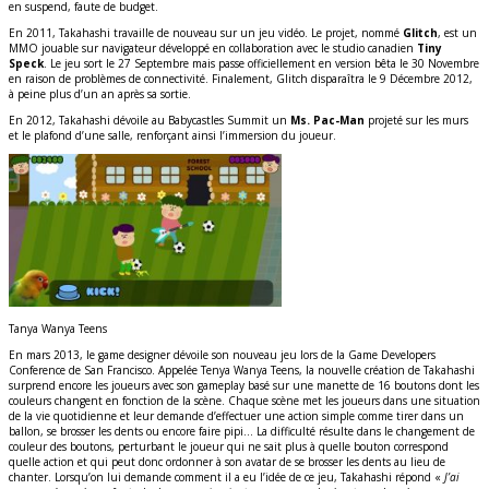
en suspend, faute de budget.
En 2011, Takahashi travaille de nouveau sur un jeu vidéo. Le projet, nommé
Glitch
, est un
MMO jouable sur navigateur développé en collaboration avec le studio canadien
Tiny
Speck
. Le jeu sort le 27 Septembre mais passe officiellement en version bêta le 30 Novembre
en raison de problèmes de connectivité. Finalement, Glitch disparaîtra le 9 Décembre 2012,
à peine plus d’un an après sa sortie.
En 2012, Takahashi dévoile au Babycastles Summit un
Ms. Pac-Man
projeté sur les murs
et le plafond d’une salle, renforçant ainsi l’immersion du joueur.
Tanya Wanya Teens
En mars 2013, le game designer dévoile son nouveau jeu lors de la Game Developers
Conference de San Francisco. Appelée Tenya Wanya Teens, la nouvelle création de Takahashi
surprend encore les joueurs avec son gameplay basé sur une manette de 16 boutons dont les
couleurs changent en fonction de la scène. Chaque scène met les joueurs dans une situation
de la vie quotidienne et leur demande d’effectuer une action simple comme tirer dans un
ballon, se brosser les dents ou encore faire pipi… La difficulté résulte dans le changement de
couleur des boutons, perturbant le joueur qui ne sait plus à quelle bouton correspond
quelle action et qui peut donc ordonner à son avatar de se brosser les dents au lieu de
chanter. Lorsqu’on lui demande comment il a eu l’idée de ce jeu, Takahashi répond «
J’ai