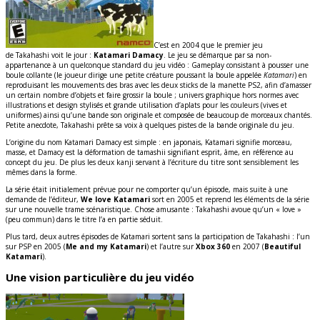
C’est en 2004 que le premier jeu
de Takahashi voit le jour :
Katamari Damacy
. Le jeu se démarque par sa non-
appartenance à un quelconque standard du jeu vidéo : Gameplay consistant à pousser une
boule collante (le joueur dirige une petite créature poussant la boule appelée
Katamari
) en
reproduisant les mouvements des bras avec les deux sticks de la manette PS2, afin d’amasser
un certain nombre d’objets et faire grossir la boule ; univers graphique hors normes avec
illustrations et design stylisés et grande utilisation d’aplats pour les couleurs (vives et
uniformes) ainsi qu’une bande son originale et composée de beaucoup de morceaux chantés.
Petite anecdote, Takahashi prête sa voix à quelques pistes de la bande originale du jeu.
L’origine du nom Katamari Damacy est simple : en japonais, Katamari signifie morceau,
masse, et Damacy est la déformation de tamashii signifiant esprit, âme, en référence au
concept du jeu. De plus les deux kanji servant à l’écriture du titre sont sensiblement les
mêmes dans la forme.
La série était initialement prévue pour ne comporter qu’un épisode, mais suite à une
demande de l’éditeur,
We love Katamari
sort en 2005 et reprend les éléments de la série
sur une nouvelle trame scénaristique. Chose amusante : Takahashi avoue qu’un « love »
(peu commun) dans le titre l’a en partie séduit.
Plus tard, deux autres épisodes de Katamari sortent sans la participation de Takahashi : l’un
sur PSP en 2005 (
Me and my Katamari
) et l’autre sur
Xbox 360
en 2007 (
Beautiful
Katamari
).
Une vision particulière du jeu vidéo