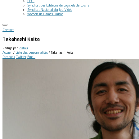
PEGI
Syndicat des Editeurs de Logiciels de Loisirs
Syndicat National du Jeu Vidéo
Women in Games France
Contact
Takahashi Keita
Rédigé par
Ristou
Accueil
/
Liste des personnalités
/
Takahashi Keita
Facebook
Twitter
Email