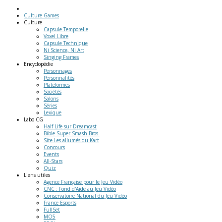
Culture Games
Culture
Capsule Temporelle
Voxel Libre
Capsule Technique
Ni Science, Ni Art
Singing Frames
Encyclopédie
Personnages
Personnalités
Plateformes
Sociétés
Salons
Séries
Lexique
Labo
CG
Half Life sur Dreamcast
Bible Super Smash Bros.
Site Les allumés du Kart
Concours
Events
All-Stars
Quiz
Liens
utiles
Agence Française pour le Jeu Vidéo
CNC : Fond d'Aide au Jeu Vidéo
Conservatoire National du Jeu Vidéo
France Esports
FullSet
MO5