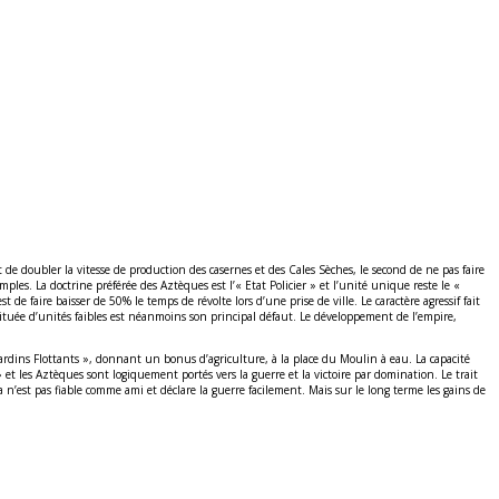
de doubler la vitesse de production des casernes et des Cales Sèches, le second de ne pas faire
es. La doctrine préférée des Aztèques est l’« Etat Policier » et l’unité unique reste le «
de faire baisser de 50% le temps de révolte lors d’une prise de ville. Le caractère agressif fait
stituée d’unités faibles est néanmoins son principal défaut. Le développement de l’empire,
ardins Flottants », donnant un bonus d’agriculture, à la place du Moulin à eau. La capacité
» et les Aztèques sont logiquement portés vers la guerre et la victoire par domination. Le trait
a n’est pas fiable comme ami et déclare la guerre facilement. Mais sur le long terme les gains de