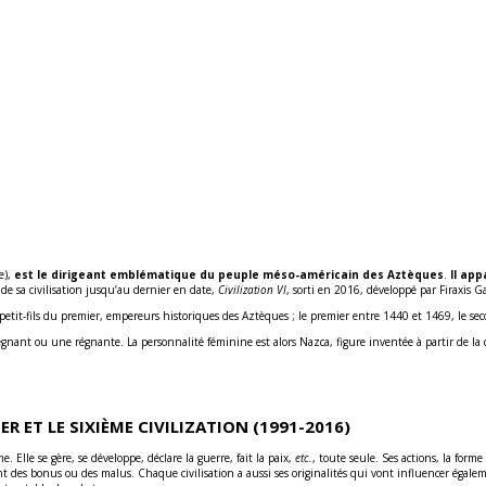
e),
est le dirigeant emblématique du peuple méso-américain des Aztèques
.
Il ap
 de sa civilisation jusqu’au dernier en date,
Civilization VI
, sorti en 2016, développé par Firaxis 
petit-fils du premier, empereurs historiques des Aztèques ; le premier entre 1440 et 1469, le s
nant ou une régnante. La personnalité féminine est alors Nazca, figure inventée à partir de la civ
R ET LE SIXIÈME CIVILIZATION
(1991-2016)
e. Elle se gère, se développe, déclare la guerre, fait la paix,
etc.
, toute seule. Ses actions, la form
s sont des bonus ou des malus. Chaque civilisation a aussi ses originalités qui vont influencer égal