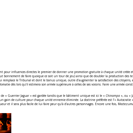
ont pour influences directes le premier de donner une promotion gratuite à chaque unité créée et 
ut bonnement de faire quoique ce soit un tour de jeu) ainsi que de doubler la production des templ
 remplace le Tribunal et dont le bonus unique, outre d’augmenter la satisfaction des citoyens, est 
plomatie dès lors qu’il estimera son armée supérieure à celles de ses voisins. Faire une armée con
e de « Guerrier Jaguar » est gardée tandis que le bâtiment unique est ici le «
Chinampa
», ou « J
oie un gain de culture pour chaque unité ennemie éliminée. La doctrine préférée est l’« Autocratie 
oueur et il sera plus facile de lui faire peur qu’à d’autres personnages. Encore une fois, Moctezum