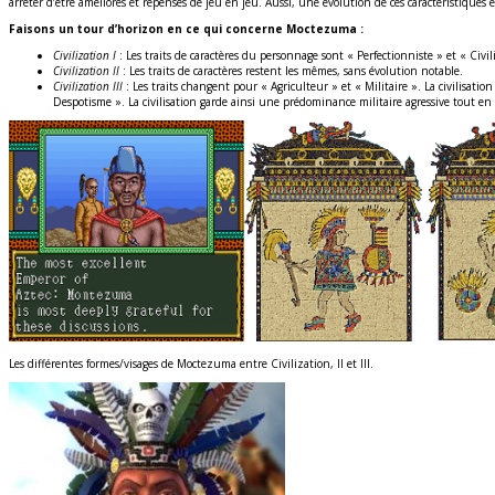
arrêter d’être améliorés et repensés de jeu en jeu. Aussi, une évolution de ces caractéristiques 
Faisons un tour d’horizon en ce qui concerne Moctezuma :
Civilization I
: Les traits de caractères du personnage sont « Perfectionniste » et « Civ
Civilization II
: Les traits de caractères restent les mêmes, sans évolution notable.
Civilization III
: Les traits changent pour « Agriculteur » et « Militaire ». La civilisatio
Despotisme ». La civilisation garde ainsi une prédominance militaire agressive tout en
Les différentes formes/visages de Moctezuma entre Civilization, II et III.