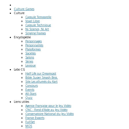
Culture Games
Culture
Capsule Temporelle
Voxel Libre
Capsule Technique
Ni Science, Ni Art
Singing Frames
Encyclopédie
Personnages
Personnalités
Plateformes
Sociétés
Salons
Séries
Lexique
Labo
CG
Half Life sur Dreamcast
Bible Super Smash Bros.
Site Les allumés du Kart
Concours
Events
All-Stars
Quiz
Liens
utiles
Agence Française pour le Jeu Vidéo
CNC : Fond d'Aide au Jeu Vidéo
Conservatoire National du Jeu Vidéo
France Esports
FullSet
MO5