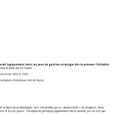
paraît logiquement dans les jeux de gestion-stratégie dès le premier
Civilization
,
Games et édité par 2K Games.
econd entre 1502 et 1520.
ilisation (historique, elle) de Nazca.
e et sa façon de se développer, sont influencées par la « personnalité » du dirigeant. Ainsi,
ement le jeu du joueur. Ces objets de
gameplay
apparaissant dès le premier jeu ne vont pas