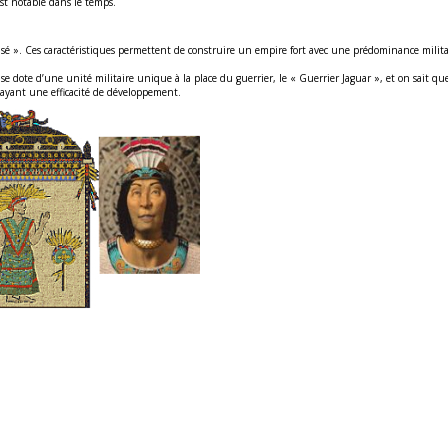
est notable dans le temps.
ilisé ». Ces caractéristiques permettent de construire un empire fort avec une prédominance milita
n se dote d’une unité militaire unique à la place du guerrier, le « Guerrier Jaguar », et on sait qu
 ayant une efficacité de développement.