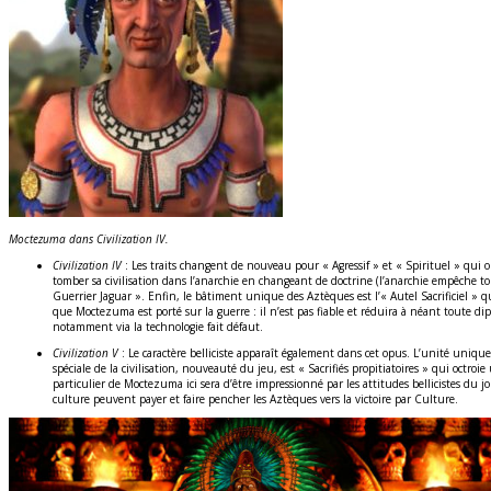
Moctezuma dans Civilization IV.
Civilization IV
: Les traits changent de nouveau pour « Agressif » et « Spirituel » qui 
tomber sa civilisation dans l’anarchie en changeant de doctrine (l’anarchie empêche to
Guerrier Jaguar ». Enfin, le bâtiment unique des Aztèques est l’« Autel Sacrificiel » qui
que Moctezuma est porté sur la guerre : il n’est pas fiable et réduira à néant toute di
notamment via la technologie fait défaut.
Civilization V
: Le caractère belliciste apparaît également dans cet opus. L’unité uniqu
spéciale de la civilisation, nouveauté du jeu, est « Sacrifiés propitiatoires » qui octr
particulier de Moctezuma ici sera d’être impressionné par les attitudes bellicistes du j
culture peuvent payer et faire pencher les Aztèques vers la victoire par Culture.