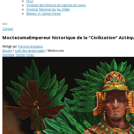
PEGI
Syndicat des Editeurs de Logiciels de Loisirs
Syndicat National du Jeu Vidéo
Women in Games France
Contact
Moctezuma
Empereur historique de la "Civilization" Aztèq
Rédigé par
François Anastacio
Accueil
/
Liste des personnages
/
Moctezuma
Facebook
Twitter
Email