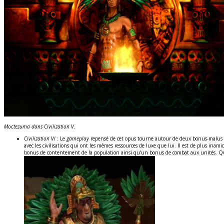
Moctezuma dans Civilization V.
Civilization VI
: Le
gameplay
repensé de cet opus tourne autour de deux bonus-malus de
avec les civilisations qui ont les mêmes ressources de luxe que lui. Il est de plus inami
bonus de contentement de la population ainsi qu’un bonus de combat aux unités. Quant