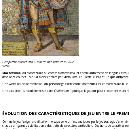
L’empereur Moctezuma II, d’après une gravure du XVIe
siècle.
Moctezuma
, ou Montezuma ou encore Motecozuma (et encore autrement en langue aztèqu
développé en 1991 par Sid Meier et édité par MicroProse, et il reste le seul et unique dirigeant
Une variation, voire confusion, du personnage existe entre Moctezuma Ier et Moctezuma II, le 
Une exception particulière existe dans
Civilization II
puisque le joueur peut choisir entre un rég
ÉVOLUTION DES CARACTÉRISTIQUES DE JEU ENTRE LE PREMIE
Comme le jeu l’exige, la civilisation, lorsque celle-ci n’est pas jouée par le joueur, agit d’elle-mêm
chaque dirigeant de civilisation a des traits de caractères particuliers. Ces traits de caractère