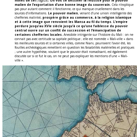
mines de sel
(Tagaza)
. On voit se dessiner la réussite pour le pouvoir
malien de l’exportation d’une bonne image du souverain.
Cela n’explique
pas pour autant comment il fonctionne, ce qui manque cruellement dans les
sources d’informations.
Le pouvoir malien
, venant d’une union intelligente des
chefferies malinké,
prospère grâce au commerce, à la religion islamique
et à cette image que renvoient les Mansa au fil du temps. L’empire
perdure jusqu’au XVIe siècle jusqu’à ce qu’une faiblesse du pouvoir
central ouvre sur un conflit de succession et l’émancipation de
certaines chefferies locales.
Anecdote intrigante sur l’histoire du Mali : on ne
connait pas avec certitude sa capitale politique ; elle est nommée « Mali-ville » dans
les meilleures sources et si certaines villes, comme Niani, pourraient l’avoir été, les
fouilles archéologiques remettent en question les faisabilités matérielles et pratiques
; une autre hypothèse, voulant que le pouvoir était nomadisant, est également
discutée car si ce fut le cas, on ne peut pas expliquer les mentions d’une « Mali-
ville ».