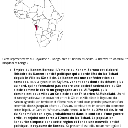
Carte représentative du Royaume du Kongo, crédit : British Museum, « The wealth of Africa, t
kingdom of Kongo ».
Empire du Kanem-Bornou :
L’empire du Kanem-Bornou est d’abord
l’histoire du Kanem : entité politique qui a bordé l’Est du lac Tchad
depuis le VIIIe ou IXe siècle. Le Kanem est une confédération de
nomades
, sous la dynastie des Sayfuwa,
venant sans doute du désert plus
au nord, qui ne formaient pas encore une société sédentaire au IXe
siècle comme le décrit un géographe arabe, Al-Yaqubi, puis
dominaient deux villes au Xe siècle selon l’historien Al-Muhallabi.
Un roi
et une dynastie avait le pouvoir et entre le XIe et le XIIIe siècle le Royaume du
Kanem agrandit son territoire et s’étend vers le nord pour prendre possession d’un
ensemble d’oasis jusqu’au désert du Fezzan, carrefour très important du commerce
entre Tripoli, Le Caire et l’Afrique subsaharienne.
A la fin du XIVe siècle, le roi
du Kanem fuit son pays, probablement dans le contexte d’une guerre
civile, et rejoint une terre à l’Ouest du lac Tchad. La population
kanourite s’impose dans cette région et fonde une nouvelle entité
politique, le royaume de Bornou.
Sa prospérité est telle, notamment grâce à