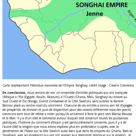
Carte représentant l’étendue maximale de l’Empire Songhay, crédit image : Creativ Commons
En conclusion,
nous venons de voir un ensemble d’entités politiques qui ont marquée
l’Afrique à l’Est (Egypte, Kouch, Aksoum), à l’Ouest (Ghana, Mali, Songhay) ou encore au
Sud Ouest et Est (Kongo, Grand Zimbabwe et la Côte Swahili), sans oublier le Kanem-
Bornou placé au centre-nord du continent. Chacune de ces entités a connu son lot d’apogée,
de prospérité, de division et puis de disparition pour des raisons différentes mais des points
communs sont tout de même a noter puisqu’ils arriveront à faire le pont vers Mansa Moussa
et le Mali. Il y a d’un côté le commerce autour duquel s’est construit toutes les puissances
politiques, l’histoire du continent africain y est particulièrement concerné, puis il y a de
l’autre côté la religion que nous allons explorer plus en profondeur ci-après, avec la
pénétration de l’Islam sur la côte Swahili aussi bien que dans les empires du Ghana, Mali et
Songhays, avec les dirigeants qui ont sût reposer leur légitimité politique sur la religion ; le