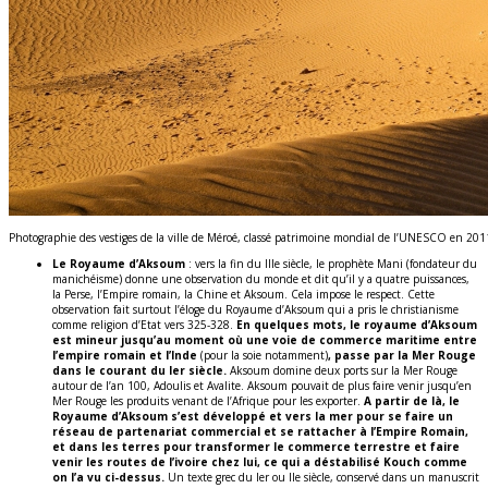
Photographie des vestiges de la ville de Méroé, classé patrimoine mondial de l’UNESCO en 201
Le Royaume d’Aksoum
: vers la fin du IIIe siècle, le prophète Mani (fondateur du
manichéisme) donne une observation du monde et dit qu’il y a quatre puissances,
la Perse, l’Empire romain, la Chine et Aksoum. Cela impose le respect. Cette
observation fait surtout l’éloge du Royaume d’Aksoum qui a pris le christianisme
comme religion d’Etat vers 325-328.
En quelques mots, le royaume d’Aksoum
est mineur jusqu’au moment où une voie de commerce maritime entre
l’empire romain et l’Inde
(pour la soie notamment)
, passe par la Mer Rouge
dans le courant du Ier siècle.
Aksoum domine deux ports sur la Mer Rouge
autour de l’an 100, Adoulis et Avalite. Aksoum pouvait de plus faire venir jusqu’en
Mer Rouge les produits venant de l’Afrique pour les exporter.
A partir de là, le
Royaume d’Aksoum s’est développé et vers la mer pour se faire un
réseau de partenariat commercial et se rattacher à l’Empire Romain,
et dans les terres pour transformer le commerce terrestre et faire
venir les routes de l’ivoire chez lui, ce qui a déstabilisé Kouch comme
on l’a vu ci-dessus.
Un texte grec du Ier ou IIe siècle, conservé dans un manuscrit