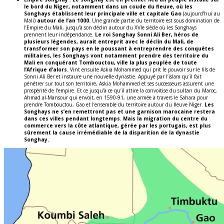
le bord du Niger, notamment dans un coude du fleuve, où les
Songhays établissent leur principale ville et capitale Gao
(aujourd’hui au
Mali)
autour de l’an 1000.
Une grande partie du territoire est sous domination de
l’Empire du Mali, jusqu’à son déclin autour du XVIe siècle où les Songhays
prennent leur indépendance.
Le roi Songhay Sonni Ali Ber, héros de
plusieurs légendes, aurait entreprit avec le déclin du Mali, de
transformer son pays en le poussant à entreprendre des conquêtes
militaires, les Songhays vont notamment prendre des territoire du
Mali en conquérant Tombouctou, ville la plus peuplée de toute
l’Afrique d’alors.
Vint ensuite Askia Mohammed qui prit le pouvoir sur le fils de
Sonni Ali Ber et instaure une nouvelle dynastie. Appuyé par l’islam qu’il fait
pénétrer sur tout son territoire, Askia Mohammed et ses successeurs assurent une
prospérité de l’empire. Et ce jusqu’à ce qu’il attire la convoitise du sultan du Maroc,
Ahmad al-Mansour qui envoit, en 1590-91, une armée à travers le Sahara pour
prendre Tombouctou, Gao et l’ensemble du territoire autour du fleuve Niger.
Les
Songhays ne s’en remettront pas et une garnison marocaine restera
dans ces villes pendant longtemps. Mais la migration du centre du
commerce vers la côte atlantique, gérée par les portugais, est plus
sûrement la cause irrémédiable de la disparition de la dynastie
Songhay.