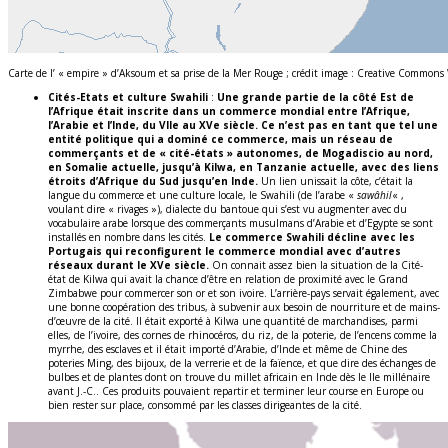
Carte de l’ « empire » d’Aksoum et sa prise de la Mer Rouge ; crédit image : Creative Commons
Cités-Etats et culture Swahili
:
Une grande partie de la côté Est de
l’Afrique était inscrite dans un commerce mondial entre l’Afrique,
l’Arabie et l’Inde, du VIIe au XVe siècle. Ce n’est pas en tant que tel une
entité politique qui a dominé ce commerce, mais un réseau de
commerçants et de « cité-états » autonomes, de Mogadiscio au nord,
en Somalie actuelle, jusqu’à Kilwa, en Tanzanie actuelle, avec des liens
étroits d’Afrique du Sud jusqu’en Inde.
Un lien unissait la côte, c’était la
langue du commerce et une culture locale, le Swahili (de l’arabe «
sawâhil
« ,
voulant dire « rivages »), dialecte du bantoue qui s’est vu augmenter avec du
vocabulaire arabe lorsque des commerçants musulmans d’Arabie et d’Egypte se sont
installés en nombre dans les cités.
Le commerce Swahili décline avec les
Portugais qui reconfigurent le commerce mondial avec d’autres
réseaux durant le XVe siècle.
On connait assez bien la situation de la Cité-
état de Kilwa qui avait la chance d’être en relation de proximité avec le Grand
Zimbabwe pour commercer son or et son ivoire. L’arrière-pays servait également, avec
une bonne coopération des tribus, à subvenir aux besoin de nourriture et de mains-
d’œuvre de la cité. Il était exporté à Kilwa une quantité de marchandises, parmi
elles, de l’ivoire, des cornes de rhinocéros, du riz, de la poterie, de l’encens comme la
myrrhe, des esclaves et il était importé d’Arabie, d’Inde et même de Chine des
poteries Ming, des bijoux, de la verrerie et de la faïence, et que dire des échanges de
bulbes et de plantes dont on trouve du millet africain en Inde dès le IIe millénaire
avant J.-C.. Ces produits pouvaient repartir et terminer leur course en Europe ou
bien rester sur place, consommé par les classes dirigeantes de la cité.