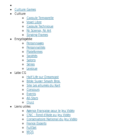
Culture Games
Culture
Capsule Temporelle
Voxel Libre
Capsule Technique
Ni Science, Ni Art
Singing Frames
Encyclopédie
Personnages
Personnalités
Plateformes
Sociétés
Salons
Séries
Lexique
Labo
CG
Half Life sur Dreamcast
Bible Super Smash Bros.
Site Les allumés du Kart
Concours
Events
All-Stars
Quiz
Liens
utiles
Agence Française pour le Jeu Vidéo
CNC : Fond d'Aide au Jeu Vidéo
Conservatoire National du Jeu Vidéo
France Esports
FullSet
MO5