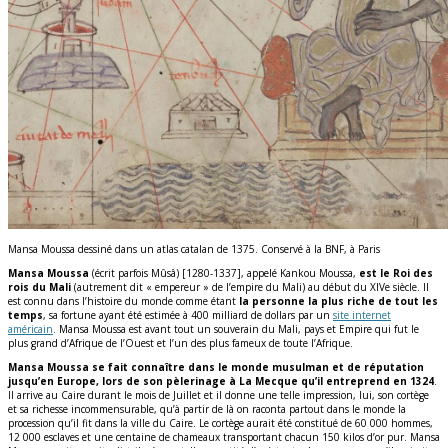
Mansa Moussa dessiné dans un atlas catalan de 1375. Conservé à la BNF, à Paris
Mansa Moussa
(écrit parfois Mûsâ) [1280-1337], appelé Kankou Moussa,
est le Roi des
rois du Mali
(autrement dit « empereur » de l’empire du Mali) au début du XIVe siècle. Il
est connu dans l’histoire du monde comme étant
la personne la plus riche de tout les
temps
, sa fortune ayant été estimée à 400 milliard de dollars par un
site internet
américain
. Mansa Moussa est avant tout un souverain du Mali, pays et Empire qui fut le
plus grand d’Afrique de l’Ouest et l’un des plus fameux de toute l’Afrique.
Mansa Moussa se fait connaître dans le monde musulman et de réputation
jusqu’en Europe, lors de son pèlerinage à La Mecque qu’il entreprend en 1324
.
Il arrive au Caire durant le mois de Juillet et il donne une telle impression, lui, son cortège
et sa richesse incommensurable, qu’à partir de là on raconta partout dans le monde la
procession qu’il fit dans la ville du Caire. Le cortège aurait été constitué de 60 000 hommes,
12 000 esclaves et une centaine de chameaux transportant chacun 150 kilos d’or pur. Mansa