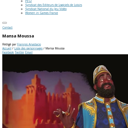
PEGI
Syndicat des Editeurs de Logiciels de Loisirs
Syndicat National du Jeu Vidéo
Women in Games France
Contact
Mansa Moussa
Rédigé par
François Anastacio
Accueil
/
Liste des personnages
/
Mansa Moussa
Facebook
Twitter
Email