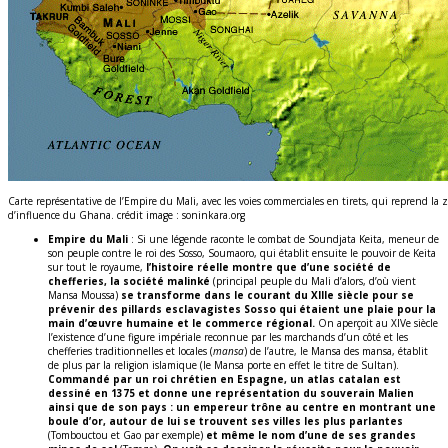
Carte représentative de l’Empire du Mali, avec les voies commerciales en tirets, qui reprend la 
d’influence du Ghana. crédit image : soninkara.org
Empire du Mali
: Si une légende raconte le combat de Soundjata Keita, meneur de
son peuple contre le roi des Sosso, Soumaoro, qui établit ensuite le pouvoir de Keita
sur tout le royaume,
l’histoire réelle montre que d’une société de
chefferies, la société malinké
(principal peuple du Mali d’alors, d’où vient
Mansa Moussa)
se transforme dans le courant du XIIIe siècle pour se
prévenir des pillards esclavagistes Sosso qui étaient une plaie pour la
main d’œuvre humaine et le commerce régional.
On aperçoit au XIVe siècle
l’existence d’une figure impériale reconnue par les marchands d’un côté et les
chefferies traditionnelles et locales (
mansa
) de l’autre, le Mansa des mansa, établit
de plus par la religion islamique (le Mansa porte en effet le titre de Sultan).
Commandé par un roi chrétien en Espagne, un atlas catalan est
dessiné en 1375 et donne une représentation du souverain Malien
ainsi que de son pays : un empereur trône au centre en montrant une
boule d’or, autour de lui se trouvent ses villes les plus parlantes
(Tombouctou et Gao par exemple)
et même le nom d’une de ses grandes