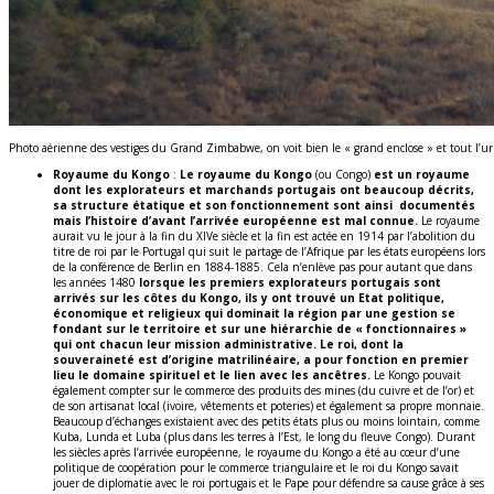
Photo aérienne des vestiges du Grand Zimbabwe, on voit bien le « grand enclose » et tout l’ur
Royaume du Kongo
:
Le royaume du Kongo
(ou Congo)
est un royaume
dont les explorateurs et marchands portugais ont beaucoup décrits,
sa structure étatique et son fonctionnement sont ainsi documentés
mais l’histoire d’avant l’arrivée européenne est mal connue.
Le royaume
aurait vu le jour à la fin du XIVe siècle et la fin est actée en 1914 par l’abolition du
titre de roi par le Portugal qui suit le partage de l’Afrique par les états européens lors
de la conférence de Berlin en 1884-1885. Cela n’enlève pas pour autant que dans
les années 1480
lorsque les premiers explorateurs portugais sont
arrivés sur les côtes du Kongo, ils y ont trouvé un Etat politique,
économique et religieux qui dominait la région par une gestion se
fondant sur le territoire et sur une hiérarchie de « fonctionnaires »
qui ont chacun leur mission administrative. Le roi, dont la
souveraineté est d’origine matrilinéaire, a pour fonction en premier
lieu le domaine spirituel et le lien avec les ancêtres.
Le Kongo pouvait
également compter sur le commerce des produits des mines (du cuivre et de l’or) et
de son artisanat local (ivoire, vêtements et poteries) et également sa propre monnaie.
Beaucoup d’échanges existaient avec des petits états plus ou moins lointain, comme
Kuba, Lunda et Luba (plus dans les terres à l’Est, le long du fleuve Congo). Durant
les siècles après l’arrivée européenne, le royaume du Kongo a été au cœur d’une
politique de coopération pour le commerce triangulaire et le roi du Kongo savait
jouer de diplomatie avec le roi portugais et le Pape pour défendre sa cause grâce à ses