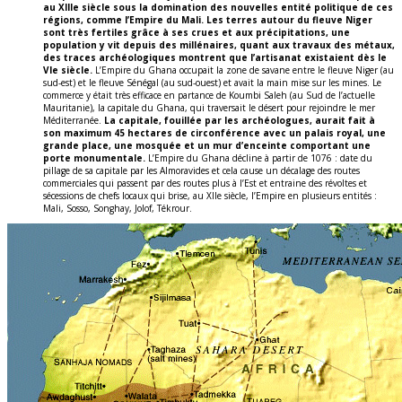
au XIIIe siècle sous la domination des nouvelles entité politique de ces
régions, comme l’Empire du Mali. Les terres autour du fleuve Niger
sont très fertiles grâce à ses crues et aux précipitations, une
population y vit depuis des millénaires, quant aux travaux des métaux,
des traces archéologiques montrent que l’artisanat existaient dès le
VIe siècle.
L’Empire du Ghana occupait la zone de savane entre le fleuve Niger (au
sud-est) et le fleuve Sénégal (au sud-ouest) et avait la main mise sur les mines. Le
commerce y était très efficace en partance de Koumbi Saleh (au Sud de l’actuelle
Mauritanie), la capitale du Ghana, qui traversait le désert pour rejoindre le mer
Méditerranée.
La capitale, fouillée par les archéologues, aurait fait à
son maximum 45 hectares de circonférence avec un palais royal, une
grande place, une mosquée et un mur d’enceinte comportant une
porte monumentale.
L’Empire du Ghana décline à partir de 1076 : date du
pillage de sa capitale par les Almoravides et cela cause un décalage des routes
commerciales qui passent par des routes plus à l’Est et entraine des révoltes et
sécessions de chefs locaux qui brise, au XIIe siècle, l’Empire en plusieurs entités :
Mali, Sosso, Songhay, Jolof, Tékrour.