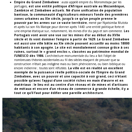
Empire du Grand Zimbabwe
: aussi appelé empire du Monomotapa par les
portugais,
est une entité politique d’Afrique australe au Mozambique,
Zambèze et Zimbabwe actuels. Né d’une unification de population
bantoue, la communauté d’agriculteurs-mineurs fonde des premières
zones urbaines au XIe siècle, jusqu’à ce qu’un peuple prenne le
pouvoir par les armes sur ce vaste territoire
, mené par Nyatsimba Mutota
et après lui son fils Matope pour donner après 1440 une entité politique forte et
une emprise étatique sur, notamment, les mines d’or du pays et son commerce.
Les
Portugais vont avoir une vue sur les mines d’or au début du XVIIe
siècle et ils vont dominer l’empire à partir de 1629.
Le Grand Zimbabwe
est aussi une ville bâtie au XIe siècle pouvant accueillir au moins 18000
habitants à son apogée. Le site est mondialement connue grâce à ses
ruines, surtout le « grand enclos », classées au patrimoine mondial de
l’UNESCO dès 1986.
L’architecture monumentale du lieu a fait l’objet de
nombreuses théories occidentales au fil des siècles essayant de prouver que sa
construction n’était pas indigène mais ou bien phénicienne, ou bien biblique ou
encore indienne ; toutes sont réfutées.
La ville est en réalité un excellent
exemple de la puissance réelle politico-sociale de l’Empire du Grand
Zimbabwe, avec un pouvoir et une capacité à voir grand, ceci n’étant
possible qu’avec l’appui d’une société riches en main d’œuvre et en
matériaux : le lieu est au centre d’un réseau et de mines et d’artisans
de métaux et encore d’un réseau de commerce à grande échelle, il y a
tout ce qu’il faut pour édifier une pareille architecture.