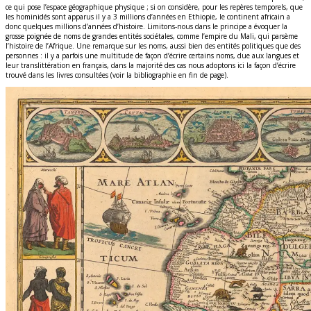
ce qui pose l’espace géographique physique ; si on considère, pour les repères temporels, que
les hominidés sont apparus il y a 3 millions d’années en Ethiopie, le continent africain a
donc quelques millions d’années d’histoire. Limitons-nous dans le principe a évoquer la
grosse poignée de noms de grandes entités sociétales, comme l’empire du Mali, qui parsème
l’histoire de l’Afrique. Une remarque sur les noms, aussi bien des entités politiques que des
personnes : il y a parfois une multitude de façon d’écrire certains noms, due aux langues et
leur translittération en français, dans la majorité des cas nous adoptons ici la façon d’écrire
trouvé dans les livres consultées (voir la bibliographie en fin de page).