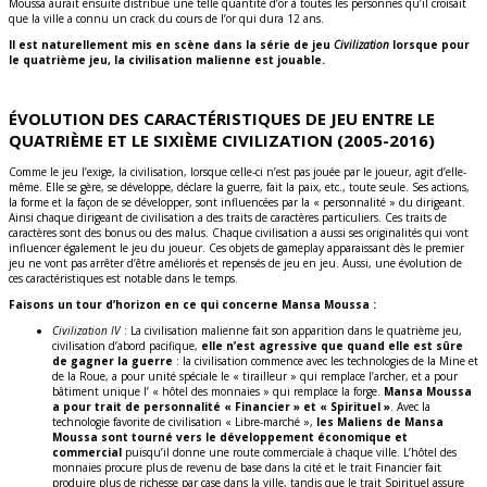
Moussa aurait ensuite distribué une telle quantité d’or à toutes les personnes qu’il croisait
que la ville a connu un crack du cours de l’or qui dura 12 ans.
Il est naturellement mis en scène dans la série de jeu
Civilization
lorsque pour
le quatrième jeu, la civilisation malienne est jouable.
ÉVOLUTION DES CARACTÉRISTIQUES DE JEU ENTRE LE
QUATRIÈME ET LE SIXIÈME CIVILIZATION (2005-2016)
Comme le jeu l’exige, la civilisation, lorsque celle-ci n’est pas jouée par le joueur, agit d’elle-
même. Elle se gère, se développe, déclare la guerre, fait la paix, etc., toute seule. Ses actions,
la forme et la façon de se développer, sont influencées par la « personnalité » du dirigeant.
Ainsi chaque dirigeant de civilisation a des traits de caractères particuliers. Ces traits de
caractères sont des bonus ou des malus. Chaque civilisation a aussi ses originalités qui vont
influencer également le jeu du joueur. Ces objets de gameplay apparaissant dès le premier
jeu ne vont pas arrêter d’être améliorés et repensés de jeu en jeu. Aussi, une évolution de
ces caractéristiques est notable dans le temps.
Faisons un tour d’horizon en ce qui concerne Mansa Moussa :
Civilization IV
: La civilisation malienne fait son apparition dans le quatrième jeu,
civilisation d’abord pacifique,
elle n’est agressive que quand elle est sûre
de gagner la guerre
: la civilisation commence avec les technologies de la Mine et
de la Roue, a pour unité spéciale le « tirailleur » qui remplace l’archer, et a pour
bâtiment unique l’ « hôtel des monnaies » qui remplace la forge.
Mansa Moussa
a pour trait de personnalité « Financier » et « Spirituel »
. Avec la
technologie favorite de civilisation « Libre-marché »,
les Maliens de Mansa
Moussa sont tourné vers le développement économique et
commercial
puisqu’il donne une route commerciale à chaque ville. L’hôtel des
monnaies procure plus de revenu de base dans la cité et le trait Financier fait
produire plus de richesse par case dans la ville, tandis que le trait Spirituel assure