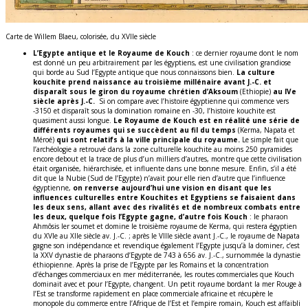
Carte de Willem Blaeu, colorisée, du XVIIe siècle
L’Egypte antique et le Royaume de Kouch
: ce dernier royaume dont le nom
est donné un peu arbitrairement par les égyptiens, est une civilisation grandiose
qui borde au Sud l’Egypte antique que nous connaissons bien.
La culture
kouchite prend naissance au troisième millénaire avant J.-C. et
disparaît sous le giron du royaume chrétien d’Aksoum
(Ethiopie)
au IVe
siècle après J.-C.
Si on compare avec l’histoire égyptienne qui commence vers
-3150 et disparaît sous la domination romaine en -30, l’histoire kouchite est
quasiment aussi longue.
Le Royaume de Kouch est en réalité une série de
différents royaumes qui se succèdent au fil du temps
(Kerma, Napata et
Méroé)
qui sont relatifs à la ville principale du royaume.
Le simple fait que
l’archéologie a retrouvé dans la zone culturelle kouchite au moins 250 pyramides
encore debout et la trace de plus d’un milliers d’autres, montre que cette civilisation
était organisée, hiérarchisée, et influente dans une bonne mesure. Enfin, s’il a été
dit que la Nubie (Sud de l’Egypte) n’avait pour elle rien d’autre que l’influence
égyptienne,
on renverse aujourd’hui une vision en disant que les
influences culturelles entre Kouchites et Egyptiens se faisaient dans
les deux sens, allant avec des rivalités et de nombreux combats entre
les deux, quelque fois l’Egypte gagne, d’autre fois Kouch
: le pharaon
Ahmôsis Ier soumet et domine le troisième royaume de Kerma, qui restera égyptien
du XVIe au XIIe siècle av. J.-C. ; après le VIIIe siècle avant J.-C., le royaume de Napata
gagne son indépendance et revendique également l’Egypte jusqu’à la dominer, c’est
la XXV dynastie de pharaons d’Egypte de 743 à 656 av. J.-C., surnommée la dynastie
éthiopienne. Après la prise de l’Egypte par les Romains et la concentration
d’échanges commerciaux en mer méditerranée, les routes commerciales que Kouch
dominait avec et pour l’Egypte, changent. Un petit royaume bordant la mer Rouge à
l’Est se transforme rapidement en place commerciale africaine et récupère le
monopole du commerce entre l’Afrique de l’Est et l’empire romain, Kouch est affaibli