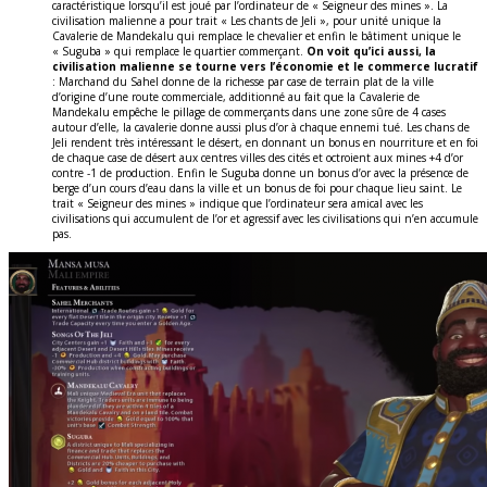
caractéristique lorsqu’il est joué par l’ordinateur de « Seigneur des mines ». La
civilisation malienne a pour trait « Les chants de Jeli », pour unité unique la
Cavalerie de Mandekalu qui remplace le chevalier et enfin le bâtiment unique le
« Suguba » qui remplace le quartier commerçant.
On voit qu’ici aussi, la
civilisation malienne se tourne vers l’économie et le commerce lucratif
: Marchand du Sahel donne de la richesse par case de terrain plat de la ville
d’origine d’une route commerciale, additionné au fait que la Cavalerie de
Mandekalu empêche le pillage de commerçants dans une zone sûre de 4 cases
autour d’elle, la cavalerie donne aussi plus d’or à chaque ennemi tué. Les chans de
Jeli rendent très intéressant le désert, en donnant un bonus en nourriture et en foi
de chaque case de désert aux centres villes des cités et octroient aux mines +4 d’or
contre -1 de production. Enfin le Suguba donne un bonus d’or avec la présence de
berge d’un cours d’eau dans la ville et un bonus de foi pour chaque lieu saint. Le
trait « Seigneur des mines » indique que l’ordinateur sera amical avec les
civilisations qui accumulent de l’or et agressif avec les civilisations qui n’en accumule
pas.