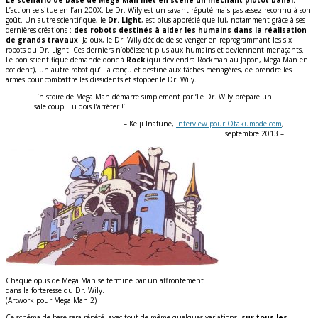
L’action se situe en l’an 200X. Le Dr. Wily est un savant réputé mais pas assez reconnu à son
goût. Un autre scientifique, le
Dr. Light
, est plus apprécié que lui, notamment grâce à ses
dernières créations :
des robots destinés à aider les humains dans la réalisation
de grands travaux
. Jaloux, le Dr. Wily décide de se venger en reprogrammant les six
robots du Dr. Light. Ces derniers n’obéissent plus aux humains et deviennent menaçants.
Le bon scientifique demande donc à
Rock
(qui deviendra Rockman au Japon, Mega Man en
occident), un autre robot qu’il a conçu et destiné aux tâches ménagères, de prendre les
armes pour combattre les dissidents et stopper le Dr. Wily.
L’histoire de Mega Man démarre simplement par ‘Le Dr. Wily prépare un
sale coup. Tu dois l’arrêter !’
– Keiji Inafune,
Interview pour Otakumode.com
,
septembre 2013 –
Chaque opus de Mega Man se termine par un affrontement
dans la forteresse du Dr. Wily.
(Artwork pour Mega Man 2)
Ce schéma de base sera répété, avec tout de même quelques variations,
sur tous les