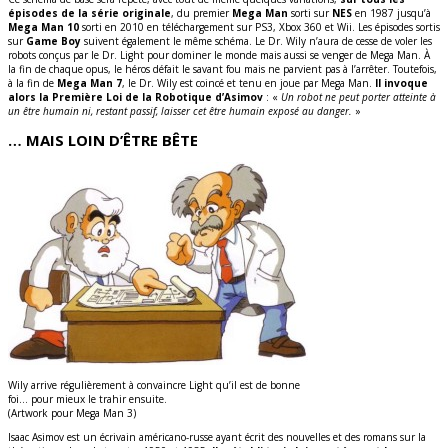
épisodes de la série originale
, du premier
Mega Man
sorti sur
NES
en 1987 jusqu’à
Mega Man 10
sorti en 2010 en téléchargement sur PS3, Xbox 360 et Wii. Les épisodes sortis
sur
Game Boy
suivent également le même schéma. Le Dr. Wily n’aura de cesse de voler les
robots conçus par le Dr. Light pour dominer le monde mais aussi se venger de Mega Man. À
la fin de chaque opus, le héros défait le savant fou mais ne parvient pas à l’arrêter. Toutefois,
à la fin de
Mega Man 7
, le Dr. Wily est coincé et tenu en joue par Mega Man.
Il invoque
alors la Première Loi de la Robotique d’Asimov
: «
Un robot ne peut porter atteinte à
un être humain ni, restant passif, laisser cet être humain exposé au danger.
»
… MAIS LOIN D’ÊTRE BÊTE
Wily arrive régulièrement à convaincre Light qu’il est de bonne
foi… pour mieux le trahir ensuite.
(Artwork pour Mega Man 3)
Isaac Asimov est un écrivain américano-russe ayant écrit des nouvelles et des romans sur la