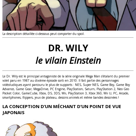
La description détaillée ci-dessous peut comporter du spoil.
DR. WILY
le vilain Einstein
Le Dr. Wily est le principal antagoniste de la série originale Mega Man s’étalant du premier
volet paru en 1987 au dixième épisode sorti en 2010. Il fait partie des personnages
vidéoludiques ayant parcouru le plus de supports : NES, Super NES, Game Boy, Game Boy
Advance, Game Gear, MegaDrive, PC Engine, PlayStation, Saturn, PlayStation 2, Neo Geo
Pocket Color, GameCube, Xbox, DS, 3DS, Wii, PlayStation 3, Xbox 360, Wii U, PC, Arcade,
smartphones, flippers, jeux de plateau, dessins animés et même bandes dessinées !
LA CONCEPTION D’UN MÉCHANT D’UN POINT DE VUE
JAPONAIS