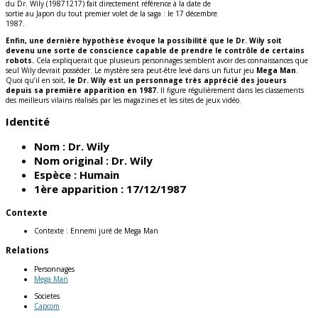
du Dr. Wily (19871217) fait directement référence à la date de
sortie au Japon du tout premier volet de la saga : le 17 décembre
1987.
Enfin, une dernière hypothèse évoque la possibilité que le Dr. Wily soit
devenu une sorte de conscience capable de prendre le contrôle de certains
robots.
Cela expliquerait que plusieurs personnages semblent avoir des connaissances que
seul Wily devrait posséder. Le mystère sera peut-être levé dans un futur jeu
Mega Man
.
Quoi qu’il en soit,
le Dr. Wily est un personnage très apprécié des joueurs
depuis sa première apparition en 1987.
Il figure régulièrement dans les classements
des meilleurs vilains réalisés par les magazines et les sites de jeux vidéo.
Identité
Nom :
Dr. Wily
Nom original :
Dr. Wily
Espèce :
Humain
1ère apparition :
17/12/1987
Contexte
Contexte :
Ennemi juré de Mega Man
Relations
Personnages
Mega Man
Societes
Capcom