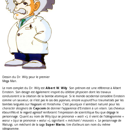
Dessin du Dr. Wily pour le premier
Mega Man.
Le nom complet du Dr. Wily est
Albert W. Wily
. Son prénom est une référence à Albert
Einstein. Son design est également inspiré du célèbre physicien dont les travaux
conduisirent à la création de la bombe atomique. Si le monde occidental considère Einstein
comme un sauveur, ce n’est pas le cas des japonais, encore aujourd’hui traumatisés par les
bombes larguées sur Nagasaki et Hiroshima. C’est pourquoi il semblait naturel pour les
character designers
de
Capcom
de donner l’apparence d’Einstein à un vilain. Les cheveux
ébouriffés et le regard agressif renforcent l’impression de scientifique fou que dégage le
personnage. Quant au nom de Wily (qui se prononce «
waïli
»), il vient de l’idéogramme «
warui
» (qui se prononce «
walui
»), signifiant «
méchant / mauvais
». Le personnage de
Waluigi, un méchant de la saga
Super Mario
, tire d’ailleurs son nom du même
idéogramme.