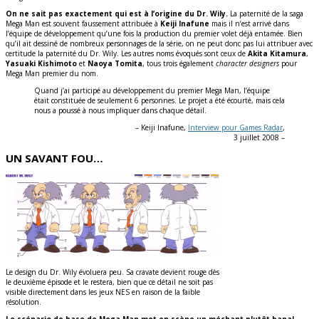
On ne sait pas exactement qui est à l’origine du Dr. Wily.
La paternité de la saga
Mega Man est souvent faussement attribuée à
Keiji Inafune
mais il n’est arrivé dans
l’équipe de développement qu’une fois la production du premier volet déjà entamée. Bien
qu’il ait dessiné de nombreux personnages de la série, on ne peut donc pas lui attribuer avec
certitude la paternité du Dr. Wily. Les autres noms évoqués sont ceux de
Akita Kitamura
,
Yasuaki Kishimoto
et
Naoya Tomita
, tous trois également
character designers
pour
Mega Man premier du nom.
Quand j’ai participé au développement du premier Mega Man, l’équipe
était constituée de seulement 6 personnes. Le projet a été écourté, mais cela
nous a poussé à nous impliquer dans chaque détail.
– Keiji Inafune,
Interview pour Games Radar
,
3 juillet 2008 –
UN SAVANT FOU…
Le design du Dr. Wily évoluera peu. Sa cravate devient rouge dès
le deuxième épisode et le restera, bien que ce détail ne soit pas
visible directement dans les jeux NES en raison de la faible
résolution.
Le scénario de base de Mega Man met en scène un méchant plutôt banal.