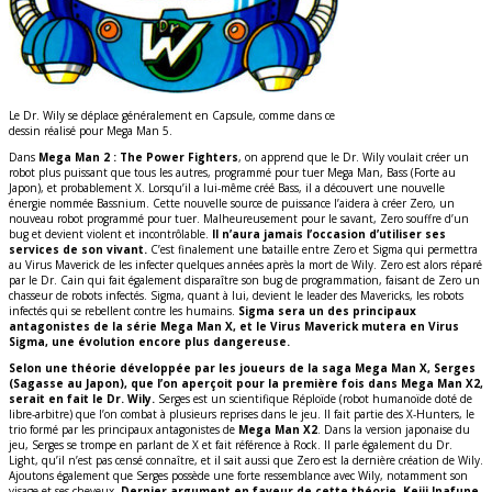
Le Dr. Wily se déplace généralement en Capsule, comme dans ce
dessin réalisé pour Mega Man 5.
Dans
Mega Man 2 : The Power Fighters
, on apprend que le Dr. Wily voulait créer un
robot plus puissant que tous les autres, programmé pour tuer Mega Man, Bass (Forte au
Japon), et probablement X. Lorsqu’il a lui-même créé Bass, il a découvert une nouvelle
énergie nommée Bassnium. Cette nouvelle source de puissance l’aidera à créer Zero, un
nouveau robot programmé pour tuer. Malheureusement pour le savant, Zero souffre d’un
bug et devient violent et incontrôlable.
Il n’aura jamais l’occasion d’utiliser ses
services de son vivant.
C’est finalement une bataille entre Zero et Sigma qui permettra
au Virus Maverick de les infecter quelques années après la mort de Wily. Zero est alors réparé
par le Dr. Cain qui fait également disparaître son bug de programmation, faisant de Zero un
chasseur de robots infectés. Sigma, quant à lui, devient le leader des Mavericks, les robots
infectés qui se rebellent contre les humains.
Sigma sera un des principaux
antagonistes de la série Mega Man X, et le Virus Maverick mutera en Virus
Sigma, une évolution encore plus dangereuse.
Selon une théorie développée par les joueurs de la saga Mega Man X, Serges
(Sagasse au Japon), que l’on aperçoit pour la première fois dans Mega Man X2,
serait en fait le Dr. Wily.
Serges est un scientifique Réploïde (robot humanoïde doté de
libre-arbitre) que l’on combat à plusieurs reprises dans le jeu. Il fait partie des X-Hunters, le
trio formé par les principaux antagonistes de
Mega Man X2
. Dans la version japonaise du
jeu, Serges se trompe en parlant de X et fait référence à Rock. Il parle également du Dr.
Light, qu’il n’est pas censé connaître, et il sait aussi que Zero est la dernière création de Wily.
Ajoutons également que Serges possède une forte ressemblance avec Wily, notamment son
visage et ses cheveux.
Dernier argument en faveur de cette théorie, Keiji Inafune