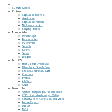
Culture Games
Culture
Capsule Temporelle
Voxel Libre
Capsule Technique
Ni Science, Ni Art
Singing Frames
Encyclopédie
Personnages
Personnalités
Plateformes
Sociétés
Salons
Séries
Lexique
Labo
CG
Half Life sur Dreamcast
Bible Super Smash Bros.
Site Les allumés du Kart
Concours
Events
All-Stars
Quiz
Liens
utiles
Agence Française pour le Jeu Vidéo
CNC : Fond d'Aide au Jeu Vidéo
Conservatoire National du Jeu Vidéo
France Esports
FullSet
MO5