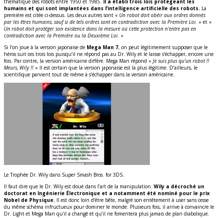
thématique des robots entre 1950 et 1985.
Il a établi trois lois protégeant les
humains et qui sont implantées dans l’intelligence artificielle des robots.
La
première est citée ci-dessus. Les deux autres sont «
Un robot doit obéir aux ordres donnés
par les êtres humains, sauf si de tels ordres sont en contradiction avec la Première Loi.
» et «
Un robot doit protéger son existence dans la mesure où cette protection n’entre pas en
contradiction avec la Première ou la Deuxième Loi.
»
Si l’on joue à la version japonaise de
Mega Man 7
, on peut légitimement supposer que le
héros suit ces trois lois puisqu’il ne répond pas au Dr. Wily et le laisse s’échapper, encore une
fois. Par contre, la version américaine diffère. Mega Man répond «
Je suis plus qu’un robot !!
Meurs, Wily !!
» Il est certain que la version japonaise est la plus légitime. D’ailleurs, le
scientifique parvient tout de même à s’échapper dans la version américaine.
Le Trophée Dr. Wily dans Super Smash Bros. for 3DS.
Il faut dire que le Dr. Wily est doué dans l’art de la manipulation.
Wily a décroché un
doctorat en Ingénierie Électronique et a notamment été nominé pour le prix
Nobel de Physique.
Il est donc loin d’être bête, malgré son entêtement à user sans cesse
du même schéma infructueux pour dominer le monde. Plusieurs fois, il arrive à convaincre le
Dr. Light et Mega Man qu’il a changé et qu’il ne fomentera plus jamais de plan diabolique.