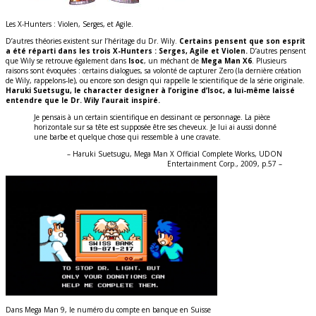
Les X-Hunters : Violen, Serges, et Agile.
D’autres théories existent sur l’héritage du Dr. Wily.
Certains pensent que son esprit
a été réparti dans les trois X-Hunters : Serges, Agile et Violen.
D’autres pensent
que Wily se retrouve également dans
Isoc
, un méchant de
Mega Man X6
. Plusieurs
raisons sont évoquées : certains dialogues, sa volonté de capturer Zero (la dernière création
de Wily, rappelons-le), ou encore son design qui rappelle le scientifique de la série originale.
Haruki Suetsugu, le character designer à l’origine d’Isoc, a lui-même laissé
entendre que le Dr. Wily l’aurait inspiré.
Je pensais à un certain scientifique en dessinant ce personnage. La pièce
horizontale sur sa tête est supposée être ses cheveux. Je lui ai aussi donné
une barbe et quelque chose qui ressemble à une cravate.
– Haruki Suetsugu, Mega Man X Official Complete Works, UDON
Entertainment Corp., 2009, p.57 –
Dans Mega Man 9, le numéro du compte en banque en Suisse