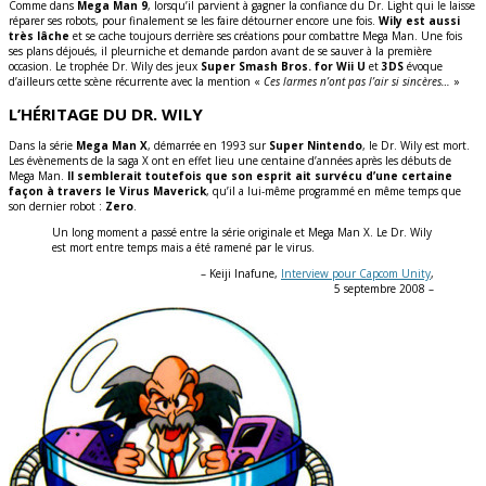
Comme dans
Mega Man 9
, lorsqu’il parvient à gagner la confiance du Dr. Light qui le laisse
réparer ses robots, pour finalement se les faire détourner encore une fois.
Wily est aussi
très lâche
et se cache toujours derrière ses créations pour combattre Mega Man. Une fois
ses plans déjoués, il pleurniche et demande pardon avant de se sauver à la première
occasion. Le trophée Dr. Wily des jeux
Super Smash Bros. for Wii U
et
3DS
évoque
d’ailleurs cette scène récurrente avec la mention «
Ces larmes n’ont pas l’air si sincères…
»
L’HÉRITAGE DU DR. WILY
Dans la série
Mega Man X
, démarrée en 1993 sur
Super Nintendo
, le Dr. Wily est mort.
Les évènements de la saga X ont en effet lieu une centaine d’années après les débuts de
Mega Man.
Il semblerait toutefois que son esprit ait survécu d’une certaine
façon à travers le Virus Maverick
, qu’il a lui-même programmé en même temps que
son dernier robot :
Zero
.
Un long moment a passé entre la série originale et Mega Man X. Le Dr. Wily
est mort entre temps mais a été ramené par le virus.
– Keiji Inafune,
Interview pour Capcom Unity
,
5 septembre 2008 –