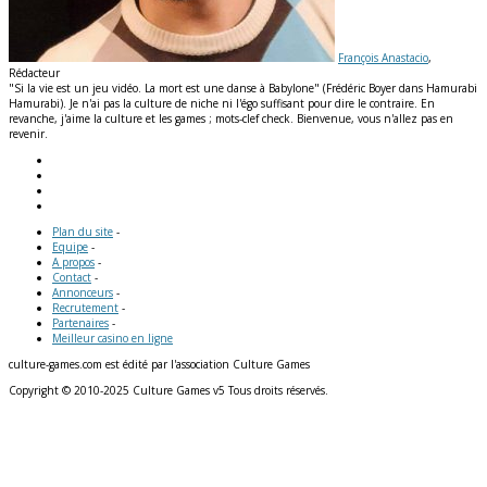
François Anastacio
,
Rédacteur
"Si la vie est un jeu vidéo. La mort est une danse à Babylone" (Frédéric Boyer dans Hamurabi
Hamurabi). Je n'ai pas la culture de niche ni l'égo suffisant pour dire le contraire. En
revanche, j'aime la culture et les games ; mots-clef check. Bienvenue, vous n'allez pas en
revenir.
Plan du site
-
Equipe
-
A propos
-
Contact
-
Annonceurs
-
Recrutement
-
Partenaires
-
Meilleur casino en ligne
culture-games.com est édité par l'association Culture Games
Copyright © 2010-2025 Culture Games v5 Tous droits réservés.