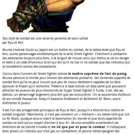
Son style de combat est une variante pervertie de celui utilisé
par Ryu et Ken
Akuma (nommé Gouki au Japon) est un maître du combat, de la même école que Ryu et
Ken, autres personnages emblématiques de la série Street Fighter. Cherchant à combattre
des adversaires toujours plus forts, il se languit de trouver celui qui mettra sa vie en danger
et obéit à un code d’honneur strict qui fait qu’il ne tue ni ne combat que des individus qui
se considèrent comme des combattants.
Connu dans l’univers de Street Fighter comme
le maître suprême de l’art du poing
,
Akuma parcourt le monde pour trouver des adversaires puissants. Ses immenses capacités de
combat font qu’ils ne peut trouver que peu de rivaux réellement capables de lui faire
éprouver le frisson qu’il recherche. Présent à la base comme un boss caché que pouvaient
affronter les joueurs les plus chevronnés de Super Street Fighter II Turbo, il est, dès ses
débuts, un personnage largement plus fort que ses concurrents. On se souviendra d’ailleurs
de son entrée fracassante, lorsqu’il assassine froidement et facilement M. Bison, avant
d’affronter le joueur.
Il est l’un des antagonistes principaux de Ryu et Ken, puisqu’il a éliminé leur maître en
combat singulier. Néanmoins, il n’est pas vraiment un « méchant » au même titre que Gill
ou M. Bison, puisque ceux-ci visent la domination du monde et que leurs capacités de
combat ne sont qu’un moyen d’arriver à leur fin. Akuma considère ouvertement ces
directions de vie comme triviales et
ne vit que par et pour le combat
. Il n’attaquera
donc jamais un individu qui n’est pas un combattant, et pourra même épargner des