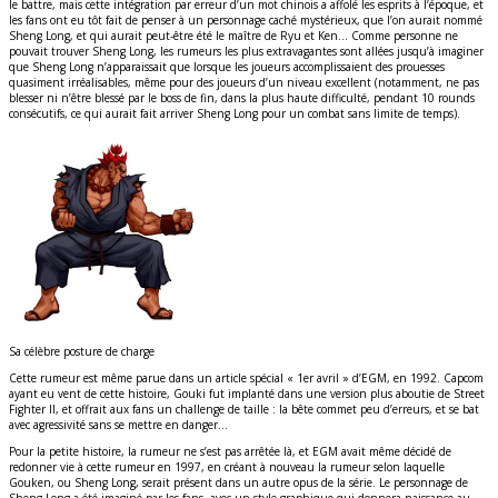
le battre, mais cette intégration par erreur d’un mot chinois a affolé les esprits à l’époque, et
les fans ont eu tôt fait de penser à un personnage caché mystérieux, que l’on aurait nommé
Sheng Long, et qui aurait peut-être été le maître de Ryu et Ken… Comme personne ne
pouvait trouver Sheng Long, les rumeurs les plus extravagantes sont allées jusqu’à imaginer
que Sheng Long n’apparaissait que lorsque les joueurs accomplissaient des prouesses
quasiment irréalisables, même pour des joueurs d’un niveau excellent (notamment, ne pas
blesser ni n’être blessé par le boss de fin, dans la plus haute difficulté, pendant 10 rounds
consécutifs, ce qui aurait fait arriver Sheng Long pour un combat sans limite de temps).
Sa célèbre posture de charge
Cette rumeur est même parue dans un article spécial « 1er avril » d’EGM, en 1992. Capcom
ayant eu vent de cette histoire, Gouki fut implanté dans une version plus aboutie de Street
Fighter II, et offrait aux fans un challenge de taille : la bête commet peu d’erreurs, et se bat
avec agressivité sans se mettre en danger…
Pour la petite histoire, la rumeur ne s’est pas arrêtée là, et EGM avait même décidé de
redonner vie à cette rumeur en 1997, en créant à nouveau la rumeur selon laquelle
Gouken, ou Sheng Long, serait présent dans un autre opus de la série. Le personnage de
Sheng Long a été imaginé par les fans, avec un style graphique qui donnera naissance au