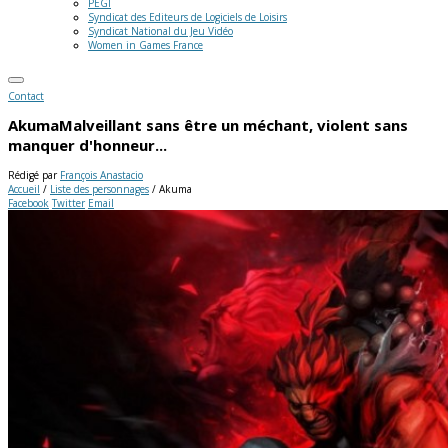
PEGI
Syndicat des Editeurs de Logiciels de Loisirs
Syndicat National du Jeu Vidéo
Women in Games France
Contact
Akuma
Malveillant sans être un méchant, violent sans
manquer d'honneur...
Rédigé par
François Anastacio
Accueil
/
Liste des personnages
/
Akuma
Facebook
Twitter
Email