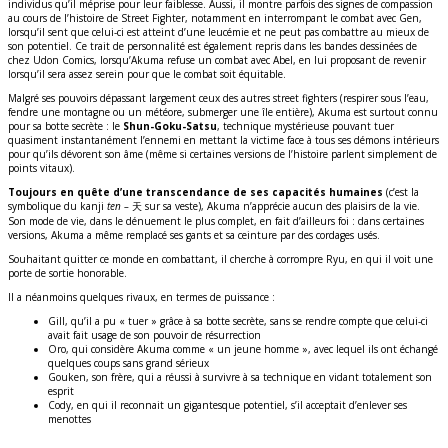
individus qu’il méprise pour leur faiblesse. Aussi, il montre parfois des signes de compassion
au cours de l’histoire de Street Fighter, notamment en interrompant le combat avec Gen,
lorsqu’il sent que celui-ci est atteint d’une leucémie et ne peut pas combattre au mieux de
son potentiel. Ce trait de personnalité est également repris dans les bandes dessinées de
chez Udon Comics, lorsqu’Akuma refuse un combat avec Abel, en lui proposant de revenir
lorsqu’il sera assez serein pour que le combat soit équitable.
Malgré ses pouvoirs dépassant largement ceux des autres street fighters (respirer sous l’eau,
fendre une montagne ou un météore, submerger une île entière), Akuma est surtout connu
pour sa botte secrète : le
Shun-Goku-Satsu
, technique mystérieuse pouvant tuer
quasiment instantanément l’ennemi en mettant la victime face à tous ses démons intérieurs
pour qu’ils dévorent son âme (même si certaines versions de l’histoire parlent simplement de
points vitaux).
Toujours en quête d’une transcendance de ses capacités humaines
(c’est la
symbolique du kanji
ten –
天 sur sa veste), Akuma n’apprécie aucun des plaisirs de la vie.
Son mode de vie, dans le dénuement le plus complet, en fait d’ailleurs foi : dans certaines
versions, Akuma a même remplacé ses gants et sa ceinture par des cordages usés.
Souhaitant quitter ce monde en combattant, il cherche à corrompre Ryu, en qui il voit une
porte de sortie honorable.
Il a néanmoins quelques rivaux, en termes de puissance :
Gill, qu’il a pu « tuer » grâce à sa botte secrète, sans se rendre compte que celui-ci
avait fait usage de son pouvoir de résurrection
Oro, qui considère Akuma comme « un jeune homme », avec lequel ils ont échangé
quelques coups sans grand sérieux
Gouken, son frère, qui a réussi à survivre à sa technique en vidant totalement son
esprit
Cody, en qui il reconnait un gigantesque potentiel, s’il acceptait d’enlever ses
menottes