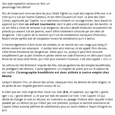
Son style explosif et nerveux en font un
personnage très offensif
Peu de choses sont connues dans les jeux Street Fighter au sujet des origines d’Akuma, si ce
n’est qu’il a tué son maître (Gotetsu), et son frère (Gouken) en duel. La série des Udon
Comics, approuvée par Capcom, lui a néanmoins consacré un ouvrage entier, dans lequel on
apprend qu’il était
un enfant tourmenté
, dont le père a été assassiné par des bandits. Là
où son frère a choisi de renoncer à sa vengeance, Akuma a décidé d’exécuter brutalement les
pillards qui avaient tué ses parents, avant d’être totalement consumé par son désir de
vengeance. C’est à partir de ce moment qu’il tue les combattants manquant d’honneur,
faisant encore parfois acte de compassion envers les combattants qu’il a battus.
Il cherche également à faire durer ses combats, et ne montre son vrai visage que lorsqu’il
estime vraiment son adversaire : il combat alors sans retenue, et est appelé Shin Akuma…
Cette forme d’existence est dangereuse, même pour lui, puisqu’il peut être consumé
complètement par sa part d’ombre et perdre même son code d’honneur en détruisant toute
forme de vie (sous cette forme, qui n’est plus vraiment humaine, il est alors appelé « Oni »).
Sa coiffure est très fortement inspirée des Nio, statues gardiennes des temples bouddhistes,
les protégeant des démons. Il porte également un chapelet de prière pris sur le cadavre de
son maître.
L’iconographie bouddhiste est donc utilisée à contre-emploi chez
Akuma
.
Lorsqu’il devient Oni, on devine des cornes, classiques chez les démons de cette religion, et
les perles de son chapelet gravitent autour de lui.
A noter que son nom original était Gouki (ou Goki 豪鬼, en Japonais, qui signifie « grand
ogre » ou « grand démon »), et que son look est associé à ce nom. C’est Capcom US qui
décida de changer le nom en Akuma, en inventant au passage l’histoire selon laquelle il était
possédé par un démon (ce qui n’était pas une première, puisque la branche américaine de
Capcom s’était autorisé pléthore de modifications plus ou moins fidèles à l’esprit d’origine du
jeu).