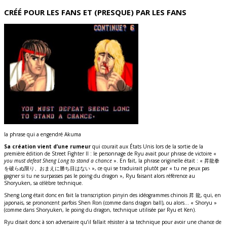
CRÉÉ POUR LES FANS ET (PRESQUE) PAR LES FANS
la phrase qui a engendré Akuma
Sa création vient d’une rumeur
qui courait aux États Unis lors de la sortie de la
première édition de Street Fighter II : le personnage de Ryu avait pour phrase de victoire «
you must defeat Sheng Long to stand a chance
». En fait, la phrase originelle était : « 昇龍拳
を破らぬ限り、おまえに勝ち目はない », ce qui se traduirait plutôt par « tu ne peux pas
gagner si tu ne surpasses pas le poing du dragon », Ryu faisant alors référence au
Shoryuken, sa célèbre technique.
Sheng Long était donc en fait la transcription pinyin des idéogrammes chinois 昇 龍, qui, en
japonais, se prononcent parfois Shen Ron (comme dans dragon ball), ou alors… « Shoryu »
(comme dans Shoryuken, le poing du dragon, technique utilisée par Ryu et Ken).
Ryu disait donc à son adversaire qu’il fallait résister à sa technique pour avoir une chance de