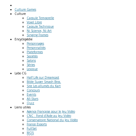
Culture Games
Culture
Capsule Temporelle
Voxel Libre
Capsule Technique
Ni Science, Ni Art
Singing Frames
Encyclopédie
Personnages
Personnalités
Plateformes
Sociétés
Salons
Séries
Lexique
Labo
CG
Half Life sur Dreamcast
Bible Super Smash Bros.
Site Les allumés du Kart
Concours
Events
All-Stars
Quiz
Liens
utiles
Agence Française pour le Jeu Vidéo
CNC : Fond d'Aide au Jeu Vidéo
Conservatoire National du Jeu Vidéo
France Esports
FullSet
MO5