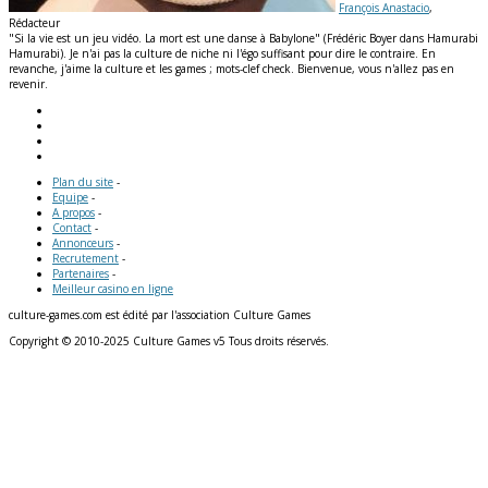
François Anastacio
,
Rédacteur
"Si la vie est un jeu vidéo. La mort est une danse à Babylone" (Frédéric Boyer dans Hamurabi
Hamurabi). Je n'ai pas la culture de niche ni l'égo suffisant pour dire le contraire. En
revanche, j'aime la culture et les games ; mots-clef check. Bienvenue, vous n'allez pas en
revenir.
Plan du site
-
Equipe
-
A propos
-
Contact
-
Annonceurs
-
Recrutement
-
Partenaires
-
Meilleur casino en ligne
culture-games.com est édité par l'association Culture Games
Copyright © 2010-2025 Culture Games v5 Tous droits réservés.