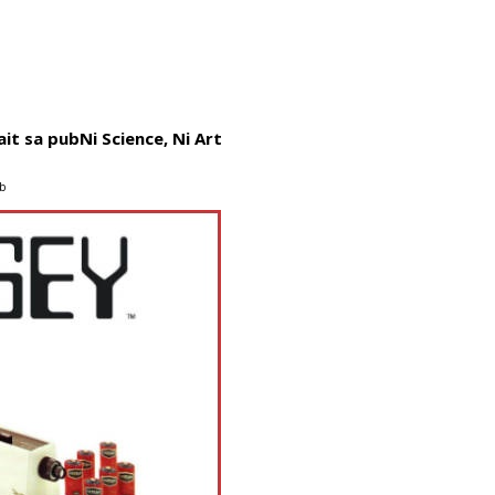
ait sa pub
Ni Science, Ni Art
ub