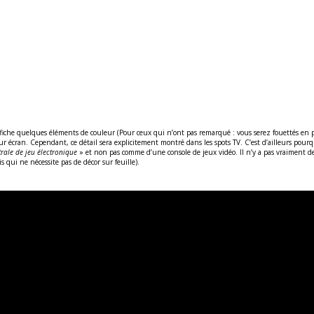
ffiche quelques éléments de couleur (Pour ceux qui n’ont pas remarqué : vous serez fouettés en pla
ur écran. Cependant, ce détail sera explicitement montré dans les spots TV. C’est d’ailleurs pourq
rale de jeu électronique
» et non pas comme d’une console de jeux vidéo. Il n’y a pas vraiment de 
 qui ne nécessite pas de décor sur feuille).