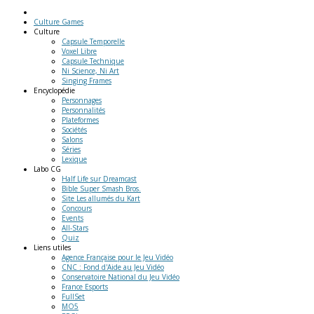
Culture Games
Culture
Capsule Temporelle
Voxel Libre
Capsule Technique
Ni Science, Ni Art
Singing Frames
Encyclopédie
Personnages
Personnalités
Plateformes
Sociétés
Salons
Séries
Lexique
Labo
CG
Half Life sur Dreamcast
Bible Super Smash Bros.
Site Les allumés du Kart
Concours
Events
All-Stars
Quiz
Liens
utiles
Agence Française pour le Jeu Vidéo
CNC : Fond d'Aide au Jeu Vidéo
Conservatoire National du Jeu Vidéo
France Esports
FullSet
MO5