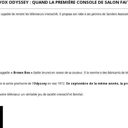
X ODYSSEY : QUAND LA PREMIÈRE CONSOLE DE SALON FAI
capable de rendre les téléviseurs interactifs. Il proposa son idée à ses patrons de Sanders Assoc
l appelle
« Brown Box »
(boîte brune) en raison de sa couleur. Il la montre à des fabricants de té
la sortie prochaine de l’
Odyssey
en mai 1972.
En septembre de la même année, la prem
tre téléviseur un véritable jeu de société interactif et familial.