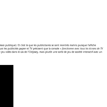
ce publique). Et c’est là que les publicitaires se sont montrés malins puisque l’affiche
uoi les publicités papier et TV précisent que la console «
fonctionne avec tous les écrans de TV
jeu vidéo dans le cas de l’Odyssey, mais plutôt une sorte de jeu de société interactif avec un