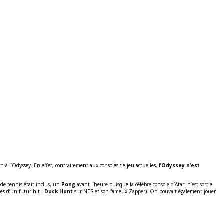
en à l’Odyssey. En effet, contrairement aux consoles de jeu actuelles,
l’Odyssey n’est
 de tennis était inclus, un
Pong
avant l’heure puisque la célèbre console d’Atari n’est sortie
ses d’un futur hit :
Duck Hunt
sur NES et son fameux Zapper). On pouvait également jouer