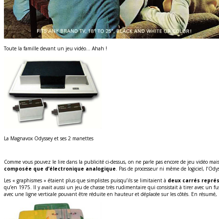
Toute la famille devant un jeu vidéo… Ahah !
La Magnavox Odyssey et ses 2 manettes
Comme vous pouvez le lire dans la publicité ci-dessus, on ne parle pas encore de jeu vidéo mai
composée que d’électronique analogique
. Pas de processeur ni même de logiciel, l’Od
Les « graphismes » étaient plus que simplistes puisqu’ils se limitaient à
deux carrés représe
qu’en 1975. Il y avait aussi un jeu de chasse très rudimentaire qui consistait à tirer avec un fu
avec une ligne verticale pouvant être réduite en hauteur et déplacée sur les côtés. En résumé,