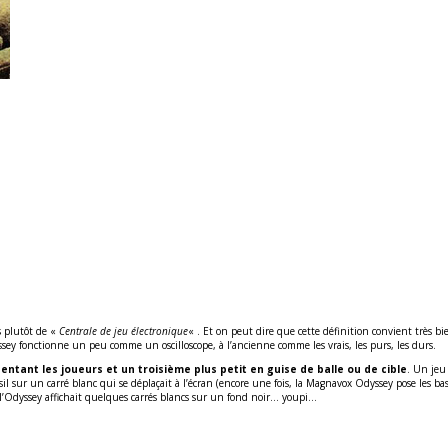
s plutôt de «
Centrale de jeu électronique
« . Et on peut dire que cette définition convient très bi
yssey fonctionne un peu comme un oscilloscope, à l’ancienne comme les vrais, les purs, les durs.
ntant les joueurs et un troisième plus petit en guise de balle ou de cible
. Un jeu
sil sur un carré blanc qui se déplaçait à l’écran (encore une fois, la Magnavox Odyssey pose les ba
 l’Odyssey affichait quelques carrés blancs sur un fond noir… youpi…