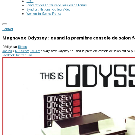
PEGI
Syndicat des Editeurs de Logiciels de Loisirs
Syndicat National du Jeu Vidéo
Women in Games France
Contact
Magnavox Odyssey : quand la première console de salon f
Rédigé par
Ristou
Accueil
/
Ni Science, Ni Art
/
Magnavox Odyssey : quand la première console de salon fait sa p
Facebook
Twitter
Email