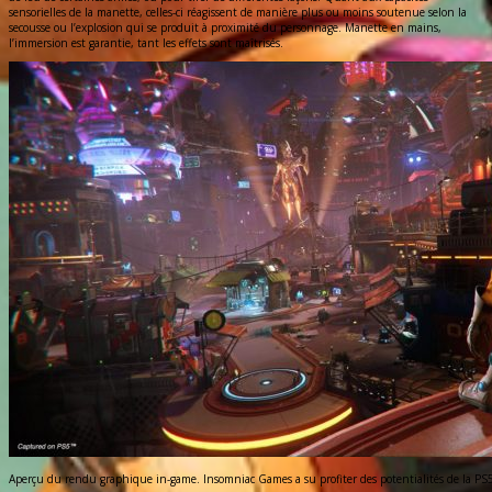
sensorielles de la manette, celles-ci réagissent de manière plus ou moins soutenue selon la
secousse ou l’explosion qui se produit à proximité du personnage. Manette en mains,
l’immersion est garantie, tant les effets sont maîtrisés.
Aperçu du rendu graphique in-game. Insomniac Games a su profiter des potentialités de la PS