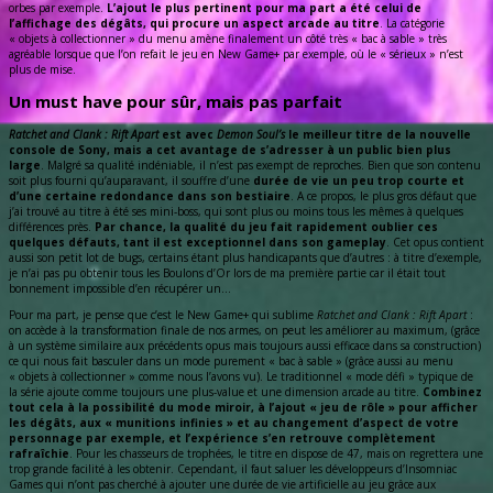
orbes par exemple.
L’ajout le plus pertinent pour ma part a été celui de
l’affichage des dégâts, qui procure un aspect arcade au titre
. La catégorie
« objets à collectionner » du menu amène finalement un côté très « bac à sable » très
agréable lorsque que l’on refait le jeu en New Game+ par exemple, où le « sérieux » n’est
plus de mise.
Un must have pour sûr, mais pas parfait
Ratchet and Clank : Rift Apart
est avec
Demon Soul’s
le meilleur titre de la nouvelle
console de Sony, mais a cet avantage de s’adresser à un public bien plus
large
. Malgré sa qualité indéniable, il n’est pas exempt de reproches. Bien que son contenu
soit plus fourni qu’auparavant, il souffre d’une
durée de vie un peu trop courte et
d’une certaine redondance dans son bestiaire
. A ce propos, le plus gros défaut que
j’ai trouvé au titre à été ses mini-boss, qui sont plus ou moins tous les mêmes à quelques
différences près.
Par chance, la qualité du jeu fait rapidement oublier ces
quelques défauts, tant il est exceptionnel dans son gameplay
. Cet opus contient
aussi son petit lot de bugs, certains étant plus handicapants que d’autres : à titre d’exemple,
je n’ai pas pu obtenir tous les Boulons d’Or lors de ma première partie car il était tout
bonnement impossible d’en récupérer un…
Pour ma part, je pense que c’est le New Game+ qui sublime
Ratchet and Clank : Rift Apart
:
on accède à la transformation finale de nos armes, on peut les améliorer au maximum, (grâce
à un système similaire aux précédents opus mais toujours aussi efficace dans sa construction)
ce qui nous fait basculer dans un mode purement « bac à sable » (grâce aussi au menu
« objets à collectionner » comme nous l’avons vu). Le traditionnel « mode défi » typique de
la série ajoute comme toujours une plus-value et une dimension arcade au titre.
Combinez
tout cela à la possibilité du mode miroir, à l’ajout « jeu de rôle » pour afficher
les dégâts, aux « munitions infinies » et au changement d’aspect de votre
personnage par exemple, et l’expérience s’en retrouve complètement
rafraîchie
. Pour les chasseurs de trophées, le titre en dispose de 47, mais on regrettera une
trop grande facilité à les obtenir. Cependant, il faut saluer les développeurs d’Insomniac
Games qui n’ont pas cherché à ajouter une durée de vie artificielle au jeu grâce aux