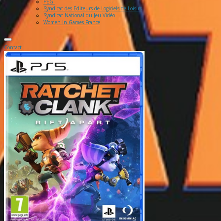
PEGI
Syndicat des Editeurs de Logiciels de Loisirs
Syndicat National du Jeu Vidéo
Women in Games France
Contact