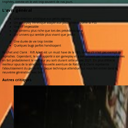
trophées, comme on le voit trop souvent de nos jours.
L'avis général
Une direction artistique aux petits oignons
Un gameplay frénétique adapté aux possibilités qu'offre la PS5
Une VF impeccable
Un contenu plus riche que lors des précédents opus
Un univers qui semble plus vivant que jamais
Une durée de vie trop limitée
Quelques bugs parfois handicapant
Ratchet and Clank : Rift Apart est un must have de la PS5, même s'il n'est pas exempt de
reproches. Cependant, le soin apporté à son gameplay et à son univers par Insomniac Games
en fait probablement le meilleur jeu sorti durant cette année 2021. En plus d'être le
meilleur opus de la série, cette nouvelle aventure de Ratchet & Clank représente
l'aboutissement du genre et la claque technique attendue qui nous fait entrer dans la
neuvième génération avec brio.
Autres critiques