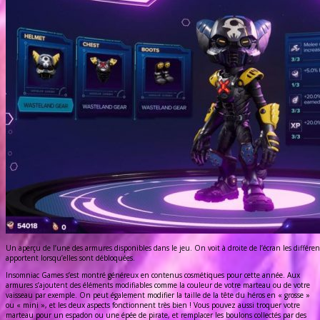
Un aperçu de l’une des armures disponibles dans le jeu. On voit à droite de l’écran les diffé
apportent lorsqu’elles sont débloquées.
Insomniac Games s’est montré généreux en contenus cosmétiques pour cette année. Aux
armures s’ajoutent des éléments modifiables comme la couleur de votre marteau ou de votre
vaisseau par exemple. On peut également modifier la taille de la tête du héros en « grosse »
ou « mini », et les deux aspects fonctionnent très bien ! Vous pouvez aussi troquer votre
marteau pour un espadon ou une épée de pirate, et remplacer les boulons collectés par des