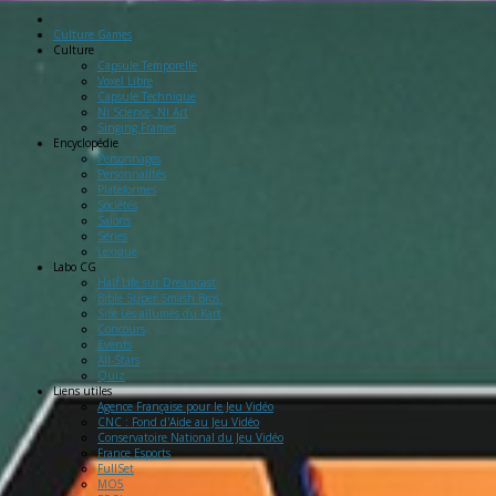
Culture Games
Culture
Capsule Temporelle
Voxel Libre
Capsule Technique
Ni Science, Ni Art
Singing Frames
Encyclopédie
Personnages
Personnalités
Plateformes
Sociétés
Salons
Séries
Lexique
Labo
CG
Half Life sur Dreamcast
Bible Super Smash Bros.
Site Les allumés du Kart
Concours
Events
All-Stars
Quiz
Liens
utiles
Agence Française pour le Jeu Vidéo
CNC : Fond d'Aide au Jeu Vidéo
Conservatoire National du Jeu Vidéo
France Esports
FullSet
MO5