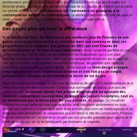
constamment pris par la main, voire même que nos actions n’ont que peu d’impact sur
certaines phases. Le titre alterne parfois entre phase de jeu jouable et phase de jeu scripté à
un rythme effréné et sait
parfaitement lier l’adrénaline du gameplay à la
contemplation devant les cinématiques
. Le meilleur compromis est donc de jouer en
mode « Leader rebelle », qui correspond plus ou moins au mode difficile.
Des petits plus qui font la différence
Si ce
Ratchet and Clank : Rift Apart
est un des meilleurs jeux de l’histoire de son
genre, c’est aussi parce qu’il a su s’enrichir dans son contenu et dans ses
propositions, en s’adaptant aux joueurs de 2021, qui sont friands de
personnalisation et de chasse aux collectables
. Ainsi, toutes les planètes du jeu
contiennent leurs lots de petits secrets à découvrir via l’exploration, qui a une place
importante dans ce nouveau titre. Celle-ci est une composante réussie du jeu puisqu’un
soin tout particulier a été apporté à la direction artistique : les planètes sont riches de
diversité et de panoramas à couper le souffle. A cela s’ajoute un
level-design presque
irréprochable qui rend l’exploration intuitive et n’en fait pas un simple
prétexte pour allonger artificiellement la durée de vie du jeu
.
Parmi ces éléments collectables, on retrouve les classiques Boulons d’Or emblématiques de la
série, mais aussi des pièces d’armure ! Celles-ci vous donneront des bonus, que vous les
portiez ou non.
Insomniac Games fait preuve d’ingéniosité en ajoutant des
éléments cosmétiques susceptibles de plaire aux joueurs néophytes, tout en
ne dénaturant pas le héros pour les plus puristes
. Au passage, j’ai trouvé ces
armures tout aussi belles les unes que les autres, elles s’adaptent parfaitement au style
Ratchet and Clank
et à l’univers de la série. A ces armures s’ajoutent les robots-espions, et les
lorbes qui vous permettront de comprendre plus en détail le rôle des Lombax dans l’histoire.
Tous ces collectables ont un intérêt et ne sont pas non plus des prétextes pour ajouter de la
durée de vie au jeu, car ils ne débloquent pas forcément de trophées.