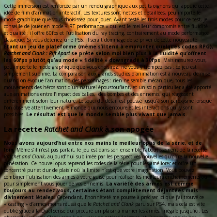
Cette immersion est renforcée par un rendu graphique aux petits oignons qui appuie cette
idée de film d’animation interactif. Les textures sont nettes et détaillées, peu importe le
mode graphique que vous choisissez pour jouer. Ayant testé les trois modes pour ce test, je
conseille de jouer en mode « RT performance » qui est le meilleur compromis entre fluidité
et qualité : il offre 60fps et l’utilisation du ray tracing, contrairement au mode performance
classique. Si vous détenez une PS5, il serait dommage de se priver de cette nouveauté.
Étant un jeu de plateforme (même s’il tend à emprunter quelques codes RPG),
Ratchet and Clank : Rift Apart
se prête selon moi bien plus à la fluidité qu’offrent
les 60fps plutôt qu’au mode « fidélité » downgradé à 30fps
. Mais rassurez-vous,
peu importe le mode graphique que vous choisirez, ne vous y trompez pas : ce jeu est
simplement sublime. La comparaison aux grands studios d’animation est à nouveau de mise
quand on évoque l’animation des personnages : rien ne semble mécanique, tous les
mouvements des héros sont d’un naturel époustouflant, et un soin particulier a été apporté
aux animations entre l’impact des balles, des bombes et des ennemis, qui réagissent
différemment selon leur nature. Le souci du détail est poussé jusqu’à son paroxysme lorsque
l’on observe attentivement le monde qui nous entoure et les interactions qui y sont
possibles.
Le résultat est que le monde semble plus vivant que jamais.
La recette
Ratchet and Clank
à son apogée
Nous avons aujourd’hui entre nos mains le meilleur opus de la série, et de
loin
. Même s’il n’est pas parfait, le jeu est dans son ensemble l’aboutissement de la recette
Ratchet and Clank
, aujourd’hui sublimée par les perspectives nouvelles qu’offre la nouvelle
génération. Ce nouvel opus reprend les codes de la série pour les améliorer et offre un
concentré pur et dur de plaisir où la limite n’est que votre imagination. Vous pouvez
combiner l’utilisation des armes à votre guise pour réaliser les meilleurs enchaînements ou
pour simplement vous jouer de vos ennemis.
La variété des armes est comme
toujours au rendez-vous, certaines étant complètement déjantées mais
divinement létales
. Cependant, l’honnêteté me pousse à préciser ici que j’ai trouvé ce
« casting » d’armes moins réussi que le
Ratchet and Clank
paru sur PS4, mais cela est vite
oublié grâce à la DualSense qui procure un plaisir à manier les armes, inégalé jusqu’ici. Les