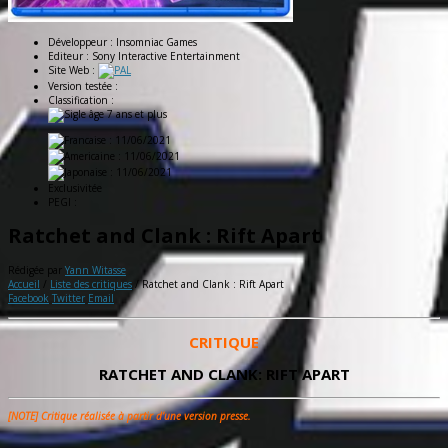
Développeur :
Insomniac Games
Editeur :
Sony Interactive Entertainment
Site Web :
Version testée :
Classification :
: 11/06/2021
: 11/06/2021
: 11/06/2021
Exclusivitée
PEGI :
Ratchet and Clank : Rift Apart
Rédigée par
Yann Witasse
Accueil
/
Liste des critiques
/
Ratchet and Clank : Rift Apart
Facebook
Twitter
Email
CRITIQUE
RATCHET AND CLANK: RIFT APART
[NOTE] Critique réalisée à partir d’une version presse.