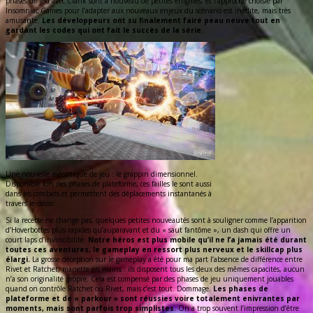
phases de jeu avec Clank sont à nouveau de petites énigmes, et l’approche choisie par
Insomniac Games pour l’adapter aux nouveaux enjeux du scénario est inédite, mais très
amusante.
Les développeurs ont su finalement faire peau neuve tout en
gardant les codes qui ont fait le succès de la série.
Une nouvelle mécanique de jeu : le grappin dimensionnel.
Disponible lors des phases de plateforme, ces failles le sont aussi
dans les combats et permettent des déplacements instantanés à
travers le décor.
Si la recette ne change pas, quelques petites nouveautés sont à souligner comme l’apparition
d’Hoverbottes plus rapides qu’auparavant et du « saut fantôme », un dash qui offre un
court laps d’invincibilité.
Notre héros est plus mobile qu’il ne l’a jamais été durant
toutes ces aventures, le gameplay en ressort plus nerveux et le skillcap plus
élargi.
La grosse déception sur le gameplay a été pour ma part l’absence de différence entre
Rivet et Ratchet, manette en mains : ils disposent tous les deux des mêmes capacités, aucun
n’a son originalité propre. Cela est compensé par des phases de jeu uniquement jouables
quand on contrôle Ratchet ou Rivet, mais c’est tout. Dommage.
Les phases de
plateforme et de « parkour » sont réussies voire totalement enivrantes par
moments, mais sont parfois trop simplistes
. On a trop souvent l’impression d’être