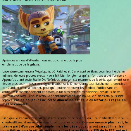
tout de manière tantôt subtile, tantôt évidente.
Après des années d’attente, nous retrouvons le duo le plus
emblématique de la galaxie.
L’aventure commence à Mégalopolis, où Ratchet et Clank sont célébrés pour leur héroïsme,
même si de leurs propres aveux, « cela fait bien longtemps qu’ils n’ont pas sauvé l’univers ».
Apparaît durant cette fête le Dr. Nefarious, antagoniste récurrent de la série, qui revient une
fois de plus pour imposer son règne. Il subtilise le Dimensionnateur fraichement reconstruit
par Clank et offert à Ratchet, pour qu’il puisse retrouver les Lombax, l’utilise sans en
connaître le fonctionnement et provoque un cataclysme dimensionnel. Nos deux héros
poursuivent l’assaillant, se retrouvent entraînés dans une nouvelle dimension, puis sont
séparés.
Pas de bol pour eux, cette dimension est celle où Nefarious règne en
maître complet…
Bien que le scénario n’est pas censé être la force principale du jeu, il faut admettre que celui-
ci reste efficace, et même intéressant pour tous les publics.
Comme énoncé plus haut, la
trame part d’un postulat simple, mais les développeurs ont su sublimer les
possibilités qu’elle offrait, notamment grâce au fameux SSD de la PS5, qui est