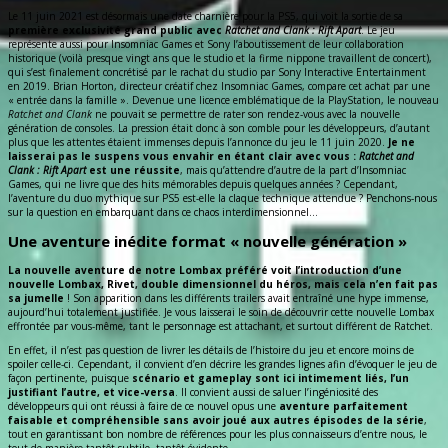
Le 11 juin 2021 est désormais une date charnière pour la PS5, qui voit la sortie de sa
première exclusivité grand public avec
Ratchet and Clank : Rift Apart
. Le jeu
représente aussi pour Insomniac Games et Sony l’aboutissement de leur collaboration
historique (voilà presque vingt ans que le studio et la firme nippone travaillent de concert),
qui s’est finalement concrétisé par le rachat du studio par Sony Interactive Entertainment
en 2019. Brian Horton, directeur créatif chez Insomniac Games, compare cet achat par une
« entrée dans la famille ». Devenue une licence emblématique de la PlayStation, le nouveau
Ratchet and Clank
ne pouvait se permettre de rater son rendez-vous avec la nouvelle
génération de consoles. La pression était donc à son comble pour les développeurs, d’autant
plus que les attentes étaient immenses depuis l’annonce du jeu le 11 juin 2020.
Je ne
laisserai pas le suspens vous envahir en étant clair avec vous :
Ratchet and
Clank : Rift Apart
est une réussite
, mais qu’attendre d’autre de la part d’Insomniac
Games, qui ne livre que des hits mémorables depuis quelques années ? Cependant,
l’aventure du duo mythique sur PS5 est-elle la claque technique attendue ? Penchons-nous
sur la question en embarquant dans ce chaos interdimensionnel…
Une aventure inédite format « nouvelle génération »
La nouvelle aventure de notre Lombax préféré voit l’introduction d’une
nouvelle Lombax, Rivet, double dimensionnel du héros, mais cela n’en fait pas
sa jumelle
! Son apparition dans les différents trailers avait entraîné une hype immense,
aujourd’hui totalement justifiée. Je vous laisserai le soin de découvrir cette nouvelle Lombax
effrontée par vous-même, tant le personnage est attachant, et surtout différent de Ratchet.
En effet, il n’est pas question de livrer les détails de l’histoire du jeu et encore moins de
spoiler celle-ci. Cependant, il convient d’en décrire les grandes lignes afin d’évoquer le jeu de
façon pertinente, puisque
scénario et gameplay sont ici intimement liés, l’un
justifiant l’autre, et vice-versa
. Il convient aussi de saluer l’ingéniosité des
développeurs qui ont réussi à faire de ce nouvel opus une
aventure parfaitement
faisable et compréhensible sans avoir joué aux autres épisodes de la série
,
tout en garantissant bon nombre de références pour les plus connaisseurs d’entre nous, le