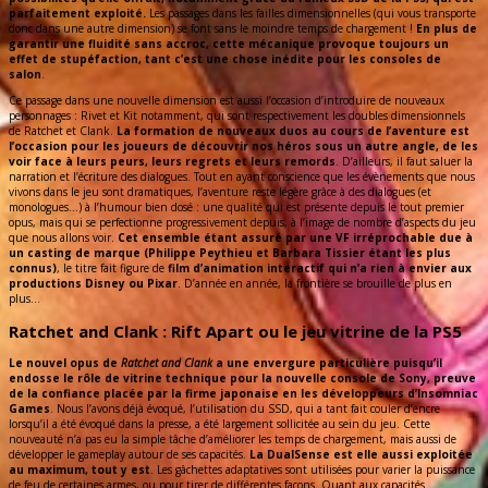
parfaitement exploité.
Les passages dans les failles dimensionnelles (qui vous transporte
donc dans une autre dimension) se font sans le moindre temps de chargement !
En plus de
garantir une fluidité sans accroc, cette mécanique provoque toujours un
effet de stupéfaction, tant c’est une chose inédite pour les consoles de
salon
.
Ce passage dans une nouvelle dimension est aussi l’occasion d’introduire de nouveaux
personnages : Rivet et Kit notamment, qui sont respectivement les doubles dimensionnels
de Ratchet et Clank.
La formation de nouveaux duos au cours de l’aventure est
l’occasion pour les joueurs de découvrir nos héros sous un autre angle, de les
voir face à leurs peurs, leurs regrets et leurs remords
. D’ailleurs, il faut saluer la
narration et l’écriture des dialogues. Tout en ayant conscience que les évènements que nous
vivons dans le jeu sont dramatiques, l’aventure reste légère grâce à des dialogues (et
monologues…) à l’humour bien dosé : une qualité qui est présente depuis le tout premier
opus, mais qui se perfectionne progressivement depuis, à l’image de nombre d’aspects du jeu
que nous allons voir.
Cet ensemble étant assuré par une VF irréprochable due à
un casting de marque (Philippe Peythieu et Barbara Tissier étant les plus
connus)
, le titre fait figure de
film d’animation interactif qui n’a rien à envier aux
productions Disney ou Pixar
. D’année en année, la frontière se brouille de plus en
plus…
Ratchet and Clank : Rift Apart ou le jeu vitrine de la PS5
Le nouvel opus de
Ratchet and Clank
a une envergure particulière puisqu’il
endosse le rôle de vitrine technique pour la nouvelle console de Sony, preuve
de la confiance placée par la firme japonaise en les développeurs d’Insomniac
Games
. Nous l’avons déjà évoqué, l’utilisation du SSD, qui a tant fait couler d’encre
lorsqu’il a été évoqué dans la presse, a été largement sollicitée au sein du jeu. Cette
nouveauté n’a pas eu la simple tâche d’améliorer les temps de chargement, mais aussi de
développer le gameplay autour de ses capacités.
La DualSense est elle aussi exploitée
au maximum, tout y est
. Les gâchettes adaptatives sont utilisées pour varier la puissance
de feu de certaines armes, ou pour tirer de différentes façons. Quant aux capacités