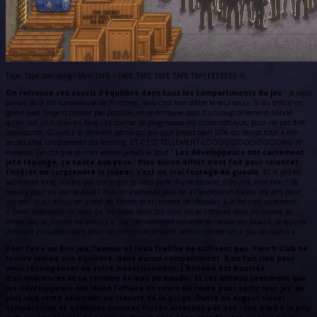
Tape. Tape bon sang ! Mais TAPE ! TAPE TAPE TAPE TAPE TAPEEEEEEEE !!!
On retrouve ces soucis d’équilibre dans tous les compartiments du jeu
! Je vous
parlais de la fin scandaleuse de l’histoire, mais c’est loin d’être le seul souci. Si au début on
galère avec l’argent comme pas possible, on se retrouve tout d’un coup tellement blindé
qu’on sait plus quoi en faire ! La courbe de progression est catastrophique, pour ne pas dire
inexistante. Quant à la dernière partie du jeu (qui prend bien 50% du temps total à elle
seule), c’est uniquement du farming. ET-C’EST-TELLEMENT-LOOOOOOOOOOOONG !!!
Punaise, j’ai cru que je n’en verrais jamais le bout !
Les développeurs ont carrément
jeté l’éponge, ça saute aux yeux
!
Plus aucun effort n’est fait pour relancer
l’intérêt ou surprendre le joueur, c’est un vrai foutage de gueule.
Et le jeu est
sacrément long, n’allez pas croire que je vous parle d’une dizaine d’heures, non non ! 38
heures pour en voir le bout ! Plus on avance et plus on a l’impression d’avoir été pris pour
un con. Si au début on y met les formes et on enrobe de chocolat, à la fin c’est carrément
«
Tiens, débrouille-toi avec ça. Va jouer dans ton coin, on se retrouve dans 20 heures, le
temps que tu finisses tes devoirs
». J’ai très rarement eu cette sensation en jouant, ce qui est
d’autant plus déroutant pour un titre indépendant vendu comme un « jeu de copain ».
Pour faire un bon jeu, l’amour et l’eau fraîche ne suffisent pas. Punch Club ne
trouve jamais son équilibre, dans aucun compartiment. Il ne fait rien pour
vous récompenser de votre investissement. L’histoire est bourrée
d’incohérences et se termine en eau de boudin. Et cet affreux sentiment que
les développeurs ont lâché l’affaire en cours de route pour sortir leur jeu au
plus vite reste salement en travers de la gorge. Outre un aspect visuel
sympathique et quelques sourires forcés arrachés par des clins d’œil à la pop