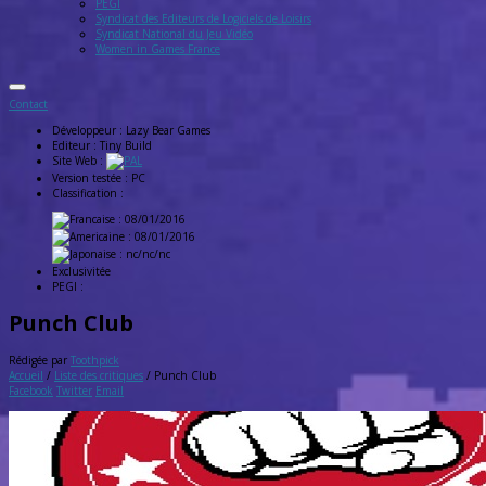
PEGI
Syndicat des Editeurs de Logiciels de Loisirs
Syndicat National du Jeu Vidéo
Women in Games France
Contact
Développeur :
Lazy Bear Games
Editeur :
Tiny Build
Site Web :
Version testée :
PC
Classification :
: 08/01/2016
: 08/01/2016
: nc/nc/nc
Exclusivitée
PEGI :
Punch Club
Rédigée par
Toothpick
Accueil
/
Liste des critiques
/
Punch Club
Facebook
Twitter
Email