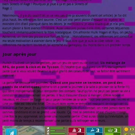
bien Streets of Rage ! Pourquoi je joue à ça et pas à Streets of
Rage :(
Néanmoins, il y a du positif (et je ne vais pas dire ça souvent durant cet article). Je l’ai dit
plus haut, les références font sourire. C’est un vrai petit plaisir d’essayer de repérer le
moindre clin d’œil planqué dans les décors. Je mentirais si je vous disais que je n’ai pris
aucun plaisir à faire avancer l’histoire. Aussi aléatoire puisse-t-elle être, certaines séquences
touchent immanquablement la fibre nostalgique. On affronte Hulk Hogan et Ryu, on pécho
Adrienne, on livre des pizzas aux Tortues Ninja… Honnêtement, ces références ont constitué
ma seule motivation à avancer dans le jeu. Il faut dire que je suis la cible idéale : les
références me parlent toutes et j’ai accroché au gameplay, du moins dans un premier temps.
Jour après jour
Punch Club est un jeu de gestion, pas un jeu de sport ou de combat.
Un mélange de
RPG, de point & click et de Tycoon
. Et j’espère que vous avez un BTS Management
parce que si vous voulez devenir le plus grand des casseurs de nez, va falloir être sacrément
organisé !
La partie se découpe en journées.
Quand une journée se termine, on perd des
points de statistiques
(même si on a passé la journée à la salle à pousser de la fonte !!!)
qui sont indispensables pour remporter des combats. Sauf qu’on ne peut pas passer sa vie à
s’entraîner pour compenser les pertes. Il faut s’assurer d’avoir à manger, d’être reposé et
heureux, et d’avoir de l’argent pour payer l’entrée de la salle. Tout cela prend des heures et
une journée est très vite finie. On court donc après le temps en essayant de s’organiser du
mieux que l’on peut. Et au final quand vient l’heure d’un combat, on n’est jamais dans les
bonnes conditions et on se prend une rouste. Ça, c’est la première phase d’apprentissage.
Une fois le jeu apprivoisé, on lance une nouvelle partie. C’est aussi triste qu’inévitable, on
perd moins de temps à recommencer une partie qu’à rattraper ses erreurs…