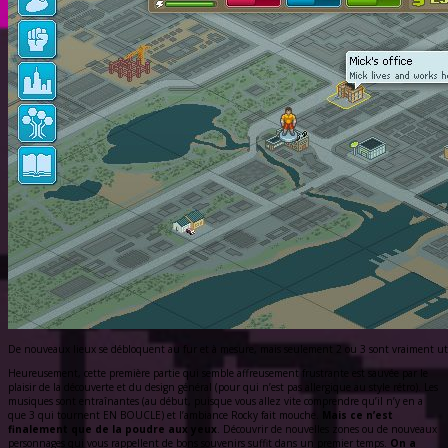
De nouveaux lieux se débloquent au fur et à mesure, mais seulement 2 ou 3 sont vraiment ut
Heureusement, cette première partie qui semble affreusement frustrante est sauvée par le
plaisir de la découverte et du design général (pour qui n’est pas allergique au style rétro). Les
musiques sont entraînantes (au début, puisque vous allez vite comprendre qu’il n’y en a
que 3 qui tournent EN BOUCLE) et l’ambiance Rocky fait mouche.
Mais ce n’est
finalement que de la poudre aux yeux
. Découvrir de nouvelles zones ou de nouveaux
personnages qui vous rappellent de bons souvenirs suffit dans un premier temps.
On a