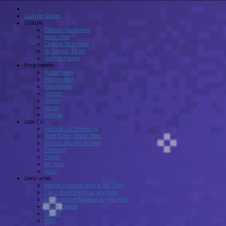
Culture Games
Culture
Capsule Temporelle
Voxel Libre
Capsule Technique
Ni Science, Ni Art
Singing Frames
Encyclopédie
Personnages
Personnalités
Plateformes
Sociétés
Salons
Séries
Lexique
Labo
CG
Half Life sur Dreamcast
Bible Super Smash Bros.
Site Les allumés du Kart
Concours
Events
All-Stars
Quiz
Liens
utiles
Agence Française pour le Jeu Vidéo
CNC : Fond d'Aide au Jeu Vidéo
Conservatoire National du Jeu Vidéo
France Esports
FullSet
MO5