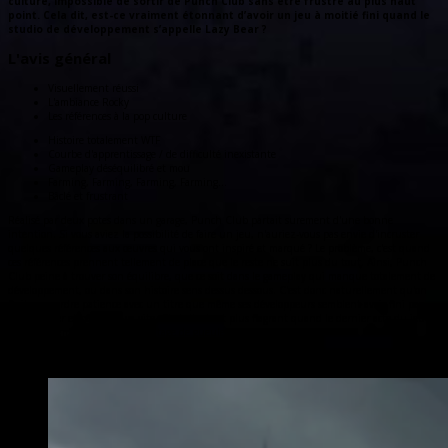
culture, impossible de sortir de Punch Club sans être frustré au plus haut
point. Cela dit, est-ce vraiment étonnant d’avoir un jeu à moitié fini quand le
studio de développement s’appelle Lazy Bear ?
L'avis général
Visuellement réussi
L'ambiance Rocky
Les références à la pop culture
Histoire totalement WTF
Courbe d'apprentissage / de difficulté inexistante
Gameplay déséquilibré et mou
Farming, Farming, Farming, Farming...
Bâclé et frustrant
Réalisé par deux potes dans un garage, Punch Club partait surement d'une bonne
intention. Si vous aviez la possibilité de faire un jeu, n'auriez-vous pas envie d'incruster
quelques références aux œuvres qui vous ont inspiré et marqué ? Le problème, c'est quand
ces références prennent tellement de place que le reste ne suit plus du tout. Ainsi, Punch
Club peine à trouver son équilibre, que ce soit dans le gameplay qui manque totalement de
développement, ou dans son histoire sens dessus dessous. C'est donc naturellement qu'on
finit par perdre patience avec un titre que même ses développeurs semblent avoir fini par
abandonner et bâclé à la va-vite. C'est d'autant plus flagrant quand le dernier acte du jeu
prend la forme d'un énorme foutage de gueule.
Autres critiques