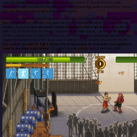
choix des compétences de son combattant à chaque round. Et cela donne lieu à des
situations encore une fois très frustrantes où notre personnage passe la moitié d’un round
sans rien faire alors que sa barre d’énergie est pleine.
Punch Club souffre de défauts majeurs : une progression totalement dépendante de votre
façon d’organiser les journées, une passivité et une impuissance totale du joueur lors des
combats, mais aussi
une absence totale d’équilibre entre les builds
. Vous pensiez
partir sur un build Ours ou Tortue ? Hahaha elle est bien bonne… La Tortue est
inutile
,
elle fait juste de vous un sac à PV. L’ours est une voie beaucoup, beaucoup, beaucoup trop
longue et frustrante. Pour finir le jeu avec la voie de l’Ours, comptez environ 80 heures…
Par contre, la voie du Tigre nécessite uniquement de travailler son agilité et
rend le jeu bien trop simple.
On gagne tous les combats sans le moindre effort.