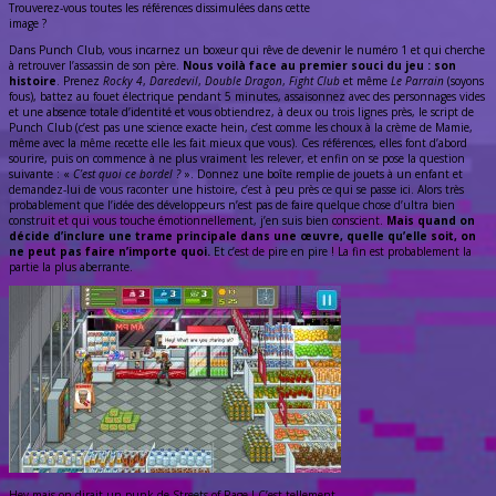
Trouverez-vous toutes les références dissimulées dans cette
image ?
Dans Punch Club, vous incarnez un boxeur qui rêve de devenir le numéro 1 et qui cherche
à retrouver l’assassin de son père.
Nous voilà face au premier souci du jeu : son
histoire
. Prenez
Rocky 4
,
Daredevil
,
Double Dragon
,
Fight Club
et même
Le Parrain
(soyons
fous), battez au fouet électrique pendant 5 minutes, assaisonnez avec des personnages vides
et une absence totale d’identité et vous obtiendrez, à deux ou trois lignes près, le script de
Punch Club (c’est pas une science exacte hein, c’est comme les choux à la crème de Mamie,
même avec la même recette elle les fait mieux que vous). Ces références, elles font d’abord
sourire, puis on commence à ne plus vraiment les relever, et enfin on se pose la question
suivante : «
C’est quoi ce bordel ?
». Donnez une boîte remplie de jouets à un enfant et
demandez-lui de vous raconter une histoire, c’est à peu près ce qui se passe ici. Alors très
probablement que l’idée des développeurs n’est pas de faire quelque chose d’ultra bien
construit et qui vous touche émotionnellement, j’en suis bien conscient.
Mais quand on
décide d’inclure une trame principale dans une œuvre, quelle qu’elle soit, on
ne peut pas faire n’importe quoi.
Et c’est de pire en pire ! La fin est probablement la
partie la plus aberrante.
Hey mais on dirait un punk de Streets of Rage ! C’est tellement