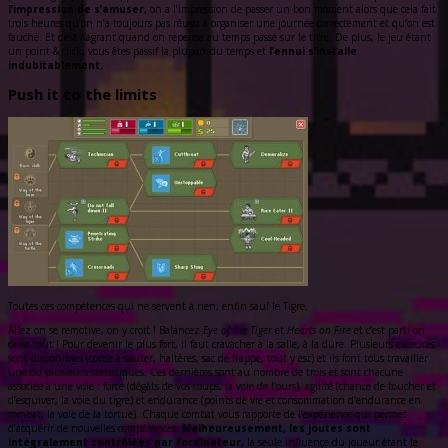
l’impression de s’amuser,
on a l’impression de passer un bon moment alors que cela fait
trois heures qu’on n’a toujours pas réussi à organiser une journée correctement et qu’on est
fauché. Et c’est flagrant quand on repense au temps passé sur le titre. De plus, le jeu étant
un point & click, vous êtes passif la plupart du temps et
l’ennui s’installe
indubitablement.
Push it to the limits
Toutes ces compétences qui ne servent à rien, enfin sauf le Tigre.
Allez on se remotive, on y croit ! Balancez
Eye of the Tiger
et
Hearts on Fire
et c’est parti on
casse tout ! Pour devenir le plus fort, il faut cravacher à la salle, à la dure. Plusieurs exercices
sont disponibles (corde à sauter, haltères, sac de frappe, tout y est) et ils font tous travailler
une ou plusieurs statistiques. Ces dernières sont au nombre de trois et sont chacune
associée à une voie : force (dégâts de vos coups, la voie de l’ours), agilité (chance de toucher et
d’esquiver, la voie du tigre) et endurance (points de vie et consommation d’endurance en
combat, la voie de la tortue). Chaque combat vous rapporte de l’expérience qui permet
d’acquérir de nouvelles compétences.
Malheureusement, les joutes sont
intégralement contrôlées par l’ordinateur
, la seule influence du joueur étant le