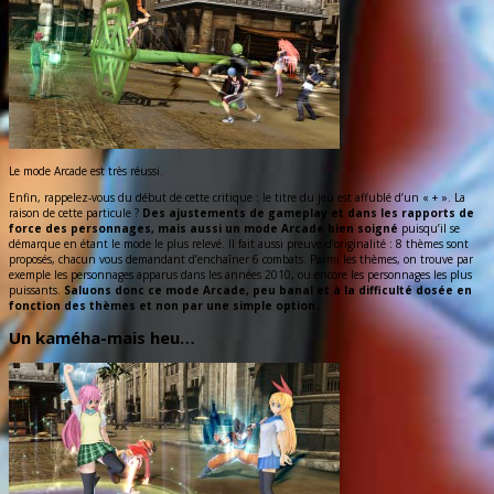
Le mode Arcade est très réussi.
Enfin, rappelez-vous du début de cette critique : le titre du jeu est affublé d’un « + ». La
raison de cette particule ?
Des ajustements de gameplay et dans les rapports de
force des personnages, mais aussi un mode Arcade bien soigné
puisqu’il se
démarque en étant le mode le plus relevé. Il fait aussi preuve d’originalité : 8 thèmes sont
proposés, chacun vous demandant d’enchaîner 6 combats. Parmi les thèmes, on trouve par
exemple les personnages apparus dans les années 2010, ou encore les personnages les plus
puissants.
Saluons donc ce mode Arcade, peu banal et à la difficulté dosée en
fonction des thèmes et non par une simple option.
Un kaméha-mais heu…