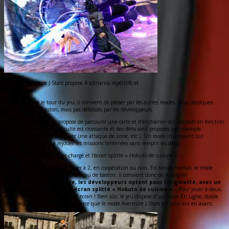
Le mode Aventure J-Stars propose 4 scénarios répétitifs et
ennuyeux.
Pour bien faire le tour du jeu, il convient de passer par les autres modes, plus classiques
pour un jeu de baston, mais pas délaissés par les développeurs.
La Route de la Victoire propose de parcourir une carte et d’enchaîner des combats en fonction
du chemin choisi. La difficulté est croissante et des défis sont proposés (par exemple :
attaquer en premier, effectuer une attaque de zone, etc.). Un mode intéressant qui
poussera les joueurs à rejouer les missions terminées sans remplir les défis.
Le HUD est hyper-chargé et l’écran splitté « Hokuto de cuisine »…
Le Combat Libre permet de jouer à 2, en coopération ou non. En temps normal, le mode
Versus est le véritable cœur d’un jeu de baston. Il convient donc de le soigner
particulièrement.
Là encore, les développeurs optent pour l’originalité, avec un
HUD hyper-chargé et un écran splitté « Hokuto de cuisine »…
Pour jouer à deux,
mieux vaut avoir un très grand écran ! Bien sûr, le jeu dispose d’un mode En Ligne, stable
mais peu fréquenté, peut-être parce que le mode Aventure J-Stars est plus mis en avant.