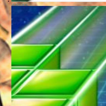
LittleBigPlanet