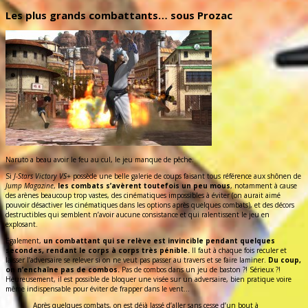
Les plus grands combattants… sous Prozac
Naruto a beau avoir le feu au cul, le jeu manque de pêche.
Si
J-Stars Victory VS+
possède une belle galerie de coups faisant tous référence aux shônen de
Jump Magazine
,
les combats s’avèrent toutefois un peu mous
, notamment à cause
des arènes beaucoup trop vastes, des cinématiques impossibles à éviter (on aurait aimé
pouvoir désactiver les cinématiques dans les options après quelques combats), et des décors
destructibles qui semblent n’avoir aucune consistance et qui ralentissent le jeu en
explosant.
Egalement,
un combattant qui se relève est invincible pendant quelques
secondes, rendant le corps à corps très pénible.
Il faut à chaque fois reculer et
laisser l’adversaire se relever si on ne veut pas passer au travers et se faire laminer.
Du coup,
on n’enchaîne pas de combos.
Pas de combos dans un jeu de baston ?! Sérieux ?!
Heureusement, il est possible de bloquer une visée sur un adversaire, bien pratique voire
même indispensable pour éviter de frapper dans le vent…
Après quelques combats, on est déjà lassé d’aller sans cesse d’un bout à