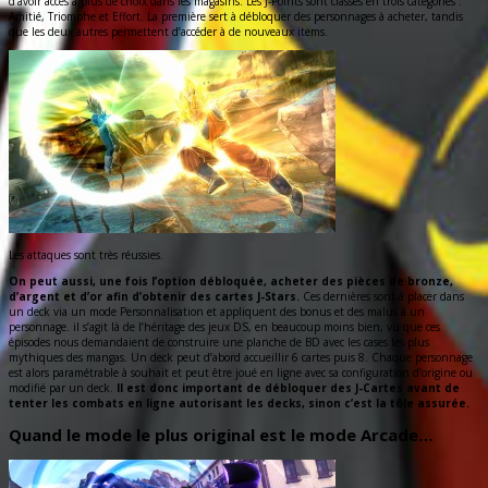
d’avoir accès à plus de choix dans les magasins. Les J-Points sont classés en trois catégories :
Amitié, Triomphe et Effort. La première sert à débloquer des personnages à acheter, tandis
que les deux autres permettent d’accéder à de nouveaux items.
Les attaques sont très réussies.
On peut aussi, une fois l’option débloquée, acheter des pièces de bronze,
d’argent et d’or afin d’obtenir des cartes J-Stars.
Ces dernières sont à placer dans
un deck via un mode Personnalisation et appliquent des bonus et des malus à un
personnage. il s’agit là de l’héritage des jeux DS, en beaucoup moins bien, vu que ces
épisodes nous demandaient de construire une planche de BD avec les cases les plus
mythiques des mangas. Un deck peut d’abord accueillir 6 cartes puis 8. Chaque personnage
est alors paramétrable à souhait et peut être joué en ligne avec sa configuration d’origine ou
modifié par un deck.
Il est donc important de débloquer des J-Cartes avant de
tenter les combats en ligne autorisant les decks, sinon c’est la tôle assurée.
Quand le mode le plus original est le mode Arcade…