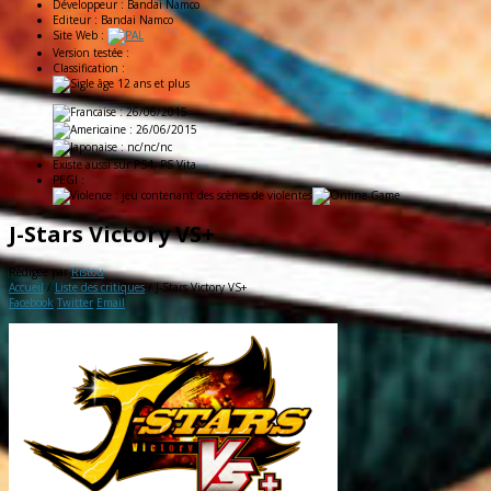
Développeur :
Bandai Namco
Editeur :
Bandai Namco
Site Web :
Version testée :
Classification :
: 26/06/2015
: 26/06/2015
: nc/nc/nc
Existe aussi sur
PS4, PS Vita
PEGI :
J-Stars Victory VS+
Rédigée par
Ristou
Accueil
/
Liste des critiques
/
J-Stars Victory VS+
Facebook
Twitter
Email