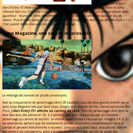
C’est en mars 2014 que
J-
Stars Victory VS
débarque initialement au Japon, suite spirituelle de
Jump Super
et
Jump
Ultimate Stars
sur DS (sortis uniquement au Japon). Le soft propose un concept simple mais
aguicheur : réunir les héros de différents mangas et les faire s’affronter dans un jeu de
baston. Plus d’un an après, le jeu arrive enfin en Europe et en Amérique, affublé d’un « + ».
C’est quand même mieux qu’un sous-titre à rallonge…
Jump Magazine, une source intarissable
Le mélange des licences est plutôt convaincant.
Avec sa cinquantaine de personnages (dont 38 jouables) issus des plus grands shônen parus
dans
Jump Magazine
tels que
Saint Seiya
,
Dragon Ball
,
Hokuto No Ken
,
Naruto
ou encore
One
Piece
,
J-Stars Victory VS+
affiche un casting de rêve
. Tous ces personnages vont donc se
faire face dans des arènes en 3D, à 2 contre 2 avec pour chaque équipe un troisième
personnage qui servira de soutien. La victoire appartiendra à l’équipe qui infligera 3 K.O. à
ses adversaires, sachant que les combattants tombés reviennent immédiatement dans le
combat et peuvent être éliminés à nouveau. Lorsque vous jouez seul, vous pouvez donner
des ordres à vos compagnons, grâce à la croix directionnelle qui permet de passer des