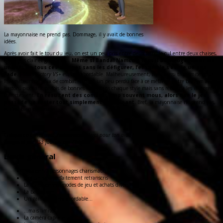
La mayonnaise ne prend pas. Dommage, il y avait de bonnes
idées.
Après avoir fait le tour du jeu, on est un peu pris entre deux feux, le cul entre deux chaises,
entre gris clair et gris foncé…
Même si Bandai Namco a réussi à homogénéiser les
univers de tous ces mangas sans les défigurer, l’ensemble s’avère un peu
fade.
J-Stars Victory VS+
est très abordable. Malheureusement, il est aussi très limité pour
les amateurs de jeux de combat. On est un peu perdu face à ce mélange entre beat’em all et
baston, piochant parfois de bonnes idées dans chaque style mais sans réussir à les intégrer
correctement.
En résultent des combats trop souvent mous, alors que le jeu
possède un roster tout simplement hallucinant.
Bref, la mayonnaise ne prend pas,
et c’est bien dommage.
Critique co-écrite avec Vaihansson. Merci pour ton aide !
Images et jeu PS3 fournis par l’éditeur
L'avis général
Plus de 50 personnages charismatiques
Des univers parfaitement retranscris
La durée de vie (modes de jeu et achats divers)
La bande son
Un gameplay très abordable...
...mais limité
La caméra capricieuse