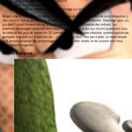
Les ralentissements dus aux explosions
Le HUD qui prend trop de place
L’invincibilité temporaire d’un personnage qui se relève
Malgré une cinquantaine de personnages tirés des plus grands shônen de
Jump Magazine
,
J-
Stars Victory VS+
ne parvient pas à avoir autant d’énergie qu’il le devrait. Dommage pour un
jeu dont l’atout numéro un est le visuel des attaques et l’ambiance des shônen. Les
amateurs de castagne passeront donc leur chemin devant ce jeu qui réunit quasiment tous
les défauts des jeux de baston en 3D (arènes trop grandes, visée aléatoire, caméra capricieuse,
gameplay lorgnant sur le beat’em all, ...). Cependant, tout n’est pas à jeter. Le mode Arcade
et la personnalisation des personnages sont en effet bien ficelés, et les univers sont tous
parfaitement respectés.
Autres critiques