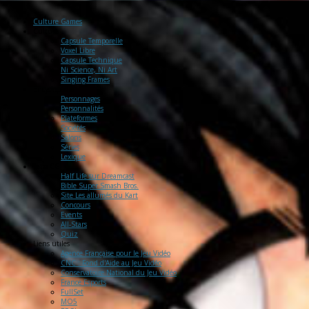
Culture Games
Culture
Capsule Temporelle
Voxel Libre
Capsule Technique
Ni Science, Ni Art
Singing Frames
Encyclopédie
Personnages
Personnalités
Plateformes
Sociétés
Salons
Séries
Lexique
Labo
CG
Half Life sur Dreamcast
Bible Super Smash Bros.
Site Les allumés du Kart
Concours
Events
All-Stars
Quiz
Liens
utiles
Agence Française pour le Jeu Vidéo
CNC : Fond d'Aide au Jeu Vidéo
Conservatoire National du Jeu Vidéo
France Esports
FullSet
MO5