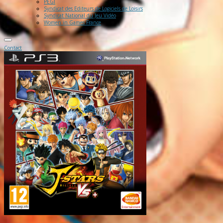
PEGI
Syndicat des Editeurs de Logiciels de Loisirs
Syndicat National du Jeu Vidéo
Women in Games France
Contact