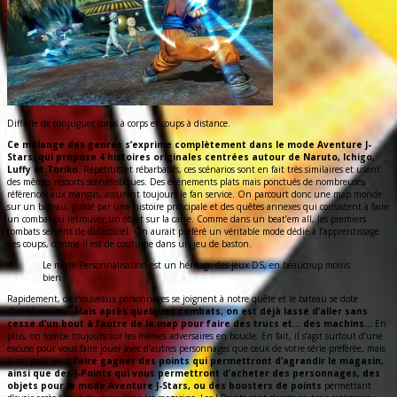
Difficile de conjuguer corps à corps et coups à distance.
Ce mélange des genres s’exprime complètement dans le mode Aventure J-
Stars, qui propose 4 histoires originales centrées autour de Naruto, Ichigo,
Luffy et Toriko.
Répétitifs et rébarbatifs, ces scénarios sont en fait très similaires et usent
des mêmes ressorts scénaristiques. Des événements plats mais ponctués de nombreuses
références aux mangas, assurant toujours le fan service. On parcourt donc une map monde
sur un bateau, guidé par une histoire principale et des quêtes annexes qui consistent à faire
un combat ou retrouver un objet sur la carte. Comme dans un beat’em all, les premiers
combats servent de didacticiel. On aurait préféré un véritable mode dédié à l’apprentissage
des coups, comme il est de coutume dans un jeu de baston.
Le mode Personnalisation est un héritage des jeux DS, en beaucoup moins
bien.
Rapidement, de nouveaux personnages se joignent à notre quête et le bateau se dote
d’améliorations.
Mais après quelques combats, on est déjà lassé d’aller sans
cesse d’un bout à l’autre de la map pour faire des trucs et… des machins…
En
plus, on tombe toujours sur les mêmes adversaires en boucle. En fait, il s’agit surtout d’une
excuse pour vous faire jouer avec d’autres personnages que ceux de votre série préférée, mais
aussi pour vous
faire gagner des points qui permettront d’agrandir le magasin,
ainsi que des J-Points qui vous permettront d’acheter des personnages, des
objets pour le mode Aventure J-Stars, ou des boosters de points
permettant