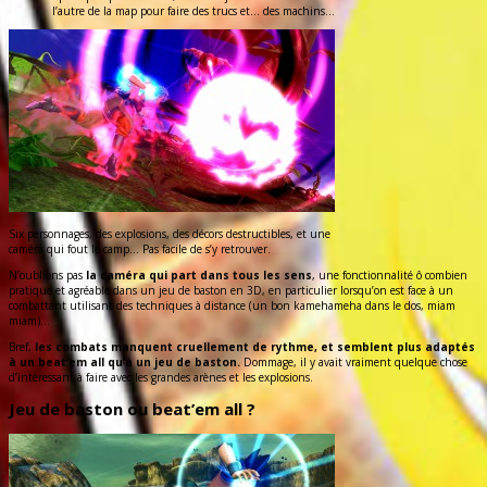
l’autre de la map pour faire des trucs et… des machins…
Six personnages, des explosions, des décors destructibles, et une
caméra qui fout le camp… Pas facile de s’y retrouver.
N’oublions pas
la caméra qui part dans tous les sens
, une fonctionnalité ô combien
pratique et agréable dans un jeu de baston en 3D, en particulier lorsqu’on est face à un
combattant utilisant des techniques à distance (un bon kamehameha dans le dos, miam
miam)…
Bref,
les combats manquent cruellement de rythme, et semblent plus adaptés
à un beat’em all qu’à un jeu de baston.
Dommage, il y avait vraiment quelque chose
d’intéressant à faire avec les grandes arènes et les explosions.
Jeu de baston ou beat’em all ?