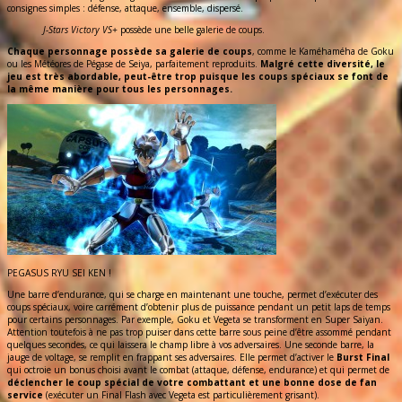
consignes simples : défense, attaque, ensemble, dispersé.
J-Stars Victory VS+
possède une belle galerie de coups.
Chaque personnage possède sa galerie de coups
, comme le Kaméhaméha de Goku
ou les Météores de Pégase de Seiya, parfaitement reproduits.
Malgré cette diversité, le
jeu est très abordable, peut-être trop puisque les coups spéciaux se font de
la même manière pour tous les personnages.
PEGASUS RYU SEI KEN !
Une barre d’endurance, qui se charge en maintenant une touche, permet d’exécuter des
coups spéciaux, voire carrément d’obtenir plus de puissance pendant un petit laps de temps
pour certains personnages. Par exemple, Goku et Vegeta se transforment en Super Saiyan.
Attention toutefois à ne pas trop puiser dans cette barre sous peine d’être assommé pendant
quelques secondes, ce qui laissera le champ libre à vos adversaires. Une seconde barre, la
jauge de voltage, se remplit en frappant ses adversaires. Elle permet d’activer le
Burst Final
qui octroie un bonus choisi avant le combat (attaque, défense, endurance) et qui permet de
déclencher le coup spécial de votre combattant et une bonne dose de fan
service
(exécuter un Final Flash avec Vegeta est particulièrement grisant).