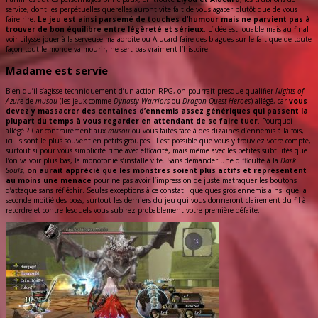
service, dont les perpétuelles querelles auront vite fait de vous agacer plutôt que de vous
faire rire.
Le jeu est ainsi parsemé de touches d’humour mais ne parvient pas à
trouver de bon équilibre entre légèreté et sérieux
. L’idée est louable mais au final
voir Lilysse jouer à la serveuse maladroite ou Alucard faire des blagues sur le fait que de toute
façon tout le monde va mourir, ne sert pas vraiment l’histoire.
Madame est servie
Bien qu’il s’agisse techniquement d’un action-RPG, on pourrait presque qualifier
Nights of
Azure
de
musou
(les jeux comme
Dynasty Warriors
ou
Dragon Quest Heroes
) allégé, car
vous
devez y massacrer des centaines d’ennemis assez génériques qui passent la
plupart du temps à vous regarder en attendant de se faire tuer
. Pourquoi
allégé ? Car contrairement aux
musou
où vous faites face à des dizaines d’ennemis à la fois,
ici ils sont le plus souvent en petits groupes. Il est possible que vous y trouviez votre compte,
surtout si pour vous simplicité rime avec efficacité, mais même avec les petites subtilités que
l’on va voir plus bas, la monotonie s’installe vite. Sans demander une difficulté à la
Dark
Souls
,
on aurait apprécié que les monstres soient plus actifs et représentent
au moins une menace
pour ne pas avoir l’impression de juste matraquer les boutons
d’attaque sans réfléchir. Seules exceptions à ce constat : quelques gros ennemis ainsi que la
seconde moitié des boss, surtout les derniers du jeu qui vous donneront clairement du fil à
retordre et contre lesquels vous subirez probablement votre première défaite.