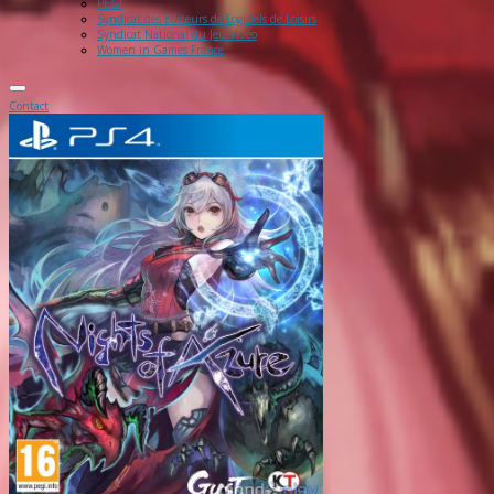
PEGI
Syndicat des Editeurs de Logiciels de Loisirs
Syndicat National du Jeu Vidéo
Women in Games France
Contact