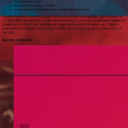
Techniquement daté
Beaucoup de dialogues inutiles
Le manque de difficulté rend les combats très monotones
Derrière ses jolies illustrations et ses héroïnes aux courbes avantageuses,
Nights of Azure
est
un action-RPG très moyen qui ne parvient pas à séduire. La faute à un gameplay basique et
presque sans subtilité, que le scénario et l'aspect technique ne rattrapent pas. L'absence
quasi totale de difficulté finit d'achever l'intérêt que l'on aurait pu porter à cette aventure
nocturne.
Autres critiques