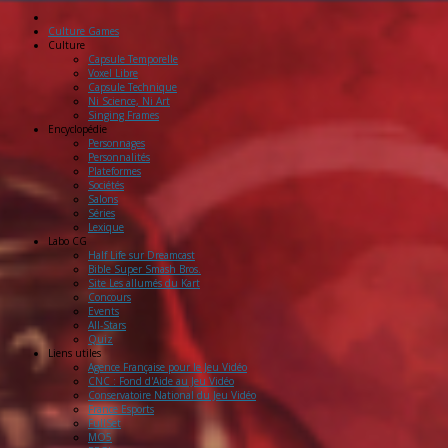
Culture Games
Culture
Capsule Temporelle
Voxel Libre
Capsule Technique
Ni Science, Ni Art
Singing Frames
Encyclopédie
Personnages
Personnalités
Plateformes
Sociétés
Salons
Séries
Lexique
Labo
CG
Half Life sur Dreamcast
Bible Super Smash Bros.
Site Les allumés du Kart
Concours
Events
All-Stars
Quiz
Liens
utiles
Agence Française pour le Jeu Vidéo
CNC : Fond d'Aide au Jeu Vidéo
Conservatoire National du Jeu Vidéo
France Esports
FullSet
MO5