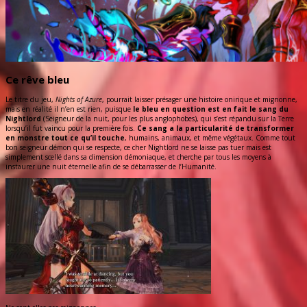
Ce rêve bleu
Le titre du jeu,
Nights of Azure
, pourrait laisser présager une histoire onirique et mignonne,
mais en réalité il n’en est rien, puisque
le bleu en question est en fait le sang du
Nightlord
(Seigneur de la nuit, pour les plus anglophobes), qui s’est répandu sur la Terre
lorsqu’il fut vaincu pour la première fois.
Ce sang a la particularité de transformer
en monstre tout ce qu’il touche
, humains, animaux, et même végétaux. Comme tout
bon seigneur démon qui se respecte, ce cher Nightlord ne se laisse pas tuer mais est
simplement scellé dans sa dimension démoniaque, et cherche par tous les moyens à
instaurer une nuit éternelle afin de se débarrasser de l’Humanité.