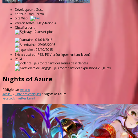
Développeur :
Gust
Editeur :
Koei Tecmo
Site Web :
Version testée :
PlayStation 4
Classification :
: 01/04/2016
: 29/03/2016
: 01/10/2015
Existe aussi sur
PS3, PS Vita (uniquement au Japon)
PEGI :
Nights of Azure
Rédigée par
Amano
Accueil
/
Liste des critiques
/
Nights of Azure
Facebook
Twitter
Email