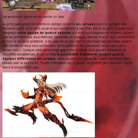
Les servans en pleine action contre un boss
La principale possibilité offerte en combat concerne
les servans
(sans t), qui sont des
monstres ayant rallié votre cause et qui combattent à vos côtés. Avant de partir chasser vous
composez
votre équipe de quatre servans
qui vous accompagnera en mission, sachant
que les premiers que vous obtenez, spécialisés en attaque, défense et soin, vous permettront
de finir le jeu sans problème. Il est possible de leur donner des directives mais elles restent
très limitées et vous vous contenterez principalement de « Attaquez en équipe » ou «
Suivez-moi ». Lorsque votre personnage gagne des niveaux, vous pouvez débloquer de
nouvelles compétences, et parmi elles
la possibilité d’emmener jusqu’à quatre
équipes différentes de servans
. Vous pouvez alors passer de l’une à l’autre en plein
combat avec la touche R2. Plutôt intéressant sur le papier, ce système perd tout son intérêt
face à la simplicité du jeu.