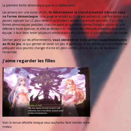
La première forme démoniaque que vous débloquerez
Les servans ont une autre utilité,
ils déterminent la transformation d’Arnice sous
sa forme démoniaque
. Une jauge se remplit au fil de vos combats et une fois pleine vous
pouvez appuyer sur L2 pour devenir surpuissant pendant quelques secondes. Il y a cinq
formes démoniaques possibles, chacune ayant sa spécificité comme l’attaque rapide ou une
défense à toute épreuve, et elles se décident en fonction des créatures présentes dans votre
équipe. Il faut donc tester plusieurs combinaisons afin d’obtenir la transformation souhaitée.
Dernier point sur les affrontements,
vous obtiendrez trois armes supplémentaires
au fil du jeu
, ce qui permet de varier un peu le gameplay, et en débloquant la compétence
adéquate vous pourrez changer d’arme en plein combo, offrant un peu de fantaisie à
l’ensemble.
J’aime regarder les filles
Voici la tenue officielle lorsque vous souhaitez faire monter votre
niveau