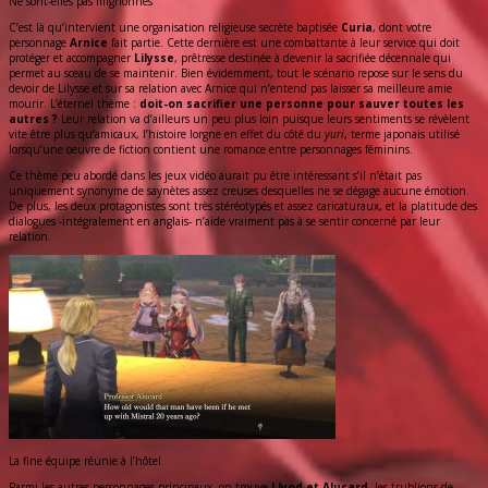
Ne sont-elles pas mignonnes
C’est là qu’intervient une organisation religieuse secrète baptisée
Curia
, dont votre
personnage
Arnice
fait partie. Cette dernière est une combattante à leur service qui doit
protéger et accompagner
Lilysse
, prêtresse destinée à devenir la sacrifiée décennale qui
permet au sceau de se maintenir. Bien évidemment, tout le scénario repose sur le sens du
devoir de Lilysse et sur sa relation avec Arnice qui n’entend pas laisser sa meilleure amie
mourir. L’éternel thème :
doit-on sacrifier une personne pour sauver toutes les
autres ?
Leur relation va d’ailleurs un peu plus loin puisque leurs sentiments se révèlent
vite être plus qu’amicaux, l’histoire lorgne en effet du côté du
yuri
, terme japonais utilisé
lorsqu’une oeuvre de fiction contient une romance entre personnages féminins.
Ce thème peu abordé dans les jeux vidéo aurait pu être intéressant s’il n’était pas
uniquement synonyme de saynètes assez creuses desquelles ne se dégage aucune émotion.
De plus, les deux protagonistes sont très stéréotypés et assez caricaturaux, et la platitude des
dialogues -intégralement en anglais- n’aide vraiment pas à se sentir concerné par leur
relation.
La fine équipe réunie à l’hôtel
Parmi les autres personnages principaux, on trouve
Llyod et Alucard
, les trublions de