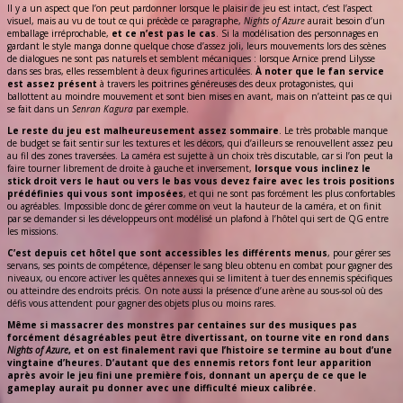
Il y a un aspect que l’on peut pardonner lorsque le plaisir de jeu est intact, c’est l’aspect
visuel, mais au vu de tout ce qui précède ce paragraphe,
Nights of Azure
aurait besoin d’un
emballage irréprochable,
et ce n’est pas le cas
. Si la modélisation des personnages en
gardant le style manga donne quelque chose d’assez joli, leurs mouvements lors des scènes
de dialogues ne sont pas naturels et semblent mécaniques : lorsque Arnice prend Lilysse
dans ses bras, elles ressemblent à deux figurines articulées.
À noter que le fan service
est assez présent
à travers les poitrines généreuses des deux protagonistes, qui
ballottent au moindre mouvement et sont bien mises en avant, mais on n’atteint pas ce qui
se fait dans un
Senran Kagura
par exemple.
Le reste du jeu est malheureusement assez sommaire
. Le très probable manque
de budget se fait sentir sur les textures et les décors, qui d’ailleurs se renouvellent assez peu
au fil des zones traversées. La caméra est sujette à un choix très discutable, car si l’on peut la
faire tourner librement de droite à gauche et inversement,
lorsque vous inclinez le
stick droit vers le haut ou vers le bas vous devez faire avec les trois positions
prédéfinies qui vous sont imposées
, et qui ne sont pas forcément les plus confortables
ou agréables. Impossible donc de gérer comme on veut la hauteur de la caméra, et on finit
par se demander si les développeurs ont modélisé un plafond à l’hôtel qui sert de QG entre
les missions.
C’est depuis cet hôtel que sont accessibles les différents menus
, pour gérer ses
servans, ses points de compétence, dépenser le sang bleu obtenu en combat pour gagner des
niveaux, ou encore activer les quêtes annexes qui se limitent à tuer des ennemis spécifiques
ou atteindre des endroits précis. On note aussi la présence d’une arène au sous-sol où des
défis vous attendent pour gagner des objets plus ou moins rares.
Même si massacrer des monstres par centaines sur des musiques pas
forcément désagréables peut être divertissant, on tourne vite en rond dans
Nights of Azure
, et on est finalement ravi que l’histoire se termine au bout d’une
vingtaine d’heures. D’autant que des ennemis retors font leur apparition
après avoir le jeu fini une première fois, donnant un aperçu de ce que le
gameplay aurait pu donner avec une difficulté mieux calibrée.