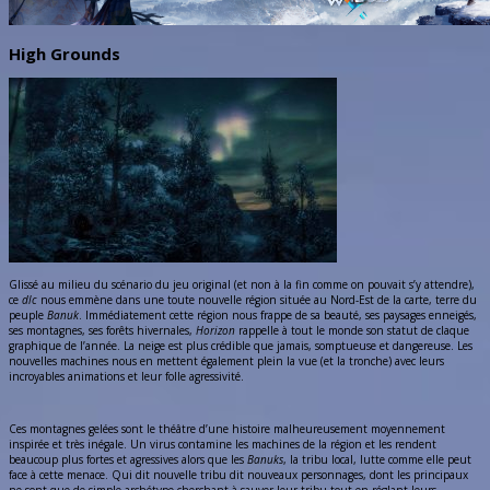
High Grounds
Glissé au milieu du scénario du jeu original (et non à la fin comme on pouvait s’y attendre),
ce
dlc
nous emmène dans une toute nouvelle région située au Nord-Est de la carte, terre du
peuple
Banuk
. Immédiatement cette région nous frappe de sa beauté, ses paysages enneigés,
ses montagnes, ses forêts hivernales,
Horizon
rappelle à tout le monde son statut de claque
graphique de l’année. La neige est plus crédible que jamais, somptueuse et dangereuse. Les
nouvelles machines nous en mettent également plein la vue (et la tronche) avec leurs
incroyables animations et leur folle agressivité.
Ces montagnes gelées sont le théâtre d’une histoire malheureusement moyennement
inspirée et très inégale. Un virus contamine les machines de la région et les rendent
beaucoup plus fortes et agressives alors que les
Banuks
, la tribu local, lutte comme elle peut
face à cette menace. Qui dit nouvelle tribu dit nouveaux personnages, dont les principaux