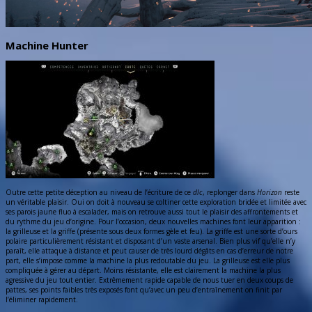
Machine Hunter
Outre cette petite déception au niveau de l’écriture de ce
dlc
, replonger dans
Horizon
reste
un véritable plaisir. Oui on doit à nouveau se coltiner cette exploration bridée et limitée avec
ses parois jaune fluo à escalader, mais on retrouve aussi tout le plaisir des affrontements et
du rythme du jeu d’origine. Pour l’occasion, deux nouvelles machines font leur apparition :
la grilleuse et la griffe (présente sous deux formes gèle et feu). La griffe est une sorte d’ours
polaire particulièrement résistant et disposant d’un vaste arsenal. Bien plus vif qu’elle n’y
paraît, elle attaque à distance et peut causer de très lourd dégâts en cas d’erreur de notre
part, elle s’impose comme la machine la plus redoutable du jeu. La grilleuse est elle plus
compliquée à gérer au départ. Moins résistante, elle est clairement la machine la plus
agressive du jeu tout entier. Extrêmement rapide capable de nous tuer en deux coups de
pattes, ses points faibles très exposés font qu’avec un peu d’entraînement on finit par
l’éliminer rapidement.