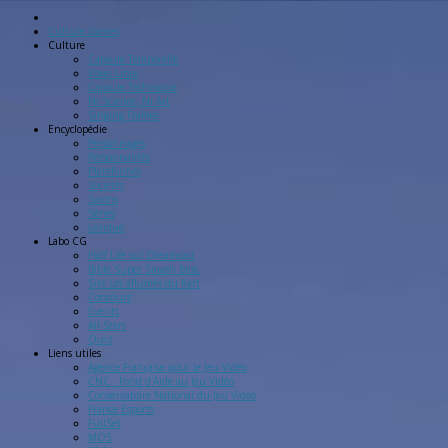
Culture Games
Culture
Capsule Temporelle
Voxel Libre
Capsule Technique
Ni Science, Ni Art
Singing Frames
Encyclopédie
Personnages
Personnalités
Plateformes
Sociétés
Salons
Séries
Lexique
Labo
CG
Half Life sur Dreamcast
Bible Super Smash Bros.
Site Les allumés du Kart
Concours
Events
All-Stars
Quiz
Liens
utiles
Agence Française pour le Jeu Vidéo
CNC : Fond d'Aide au Jeu Vidéo
Conservatoire National du Jeu Vidéo
France Esports
FullSet
MO5