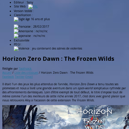
Editeur :
Sony
Site Web :
Version testée :
Classification :
: 28/02/2017
: nc/nc/nc
: nc/nc/nc
Exclusivitée
PEGI :
Horizon Zero Dawn : The Frozen Wilds
Rédigée par
Toothpick
Accueil
/
Liste des critiques
/
Horizon Zero Dawn : The Frozen Wilds
Facebook
Twitter
Email
Il était l’un des jeux les plus attendus de l’année,
Horizon Zero Dawn
a tenu toutes ses
promesses et nous a livré une grande aventure dans un
open-world
somptueux rythmée par
des affrontements dantesques. Loin d’être exempt de tout défaut, le titre s’impose tout de
même comme l’un des meilleurs de cette riche année 2017, c’est donc avec grand plaisir que
nous retrouvons Aloy à l’occasion de cette extension
The Frozen Wilds
.