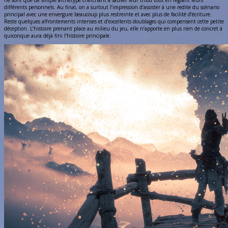
ne sont que de simple archétype cherchant à sauver leur tribu tout en réglant leurs
différents personnels. Au final, on a surtout l’impression d’assister à une redite du scénario
principal avec une envergure beaucoup plus restreinte et avec plus de facilité d’écriture.
Reste quelques affrontements intenses et d’excellents doublages qui compensent cette petite
déception. L’histoire prenant place au milieu du jeu, elle n’apporte en plus rien de concret à
quiconque aura déjà fini l’histoire principale.