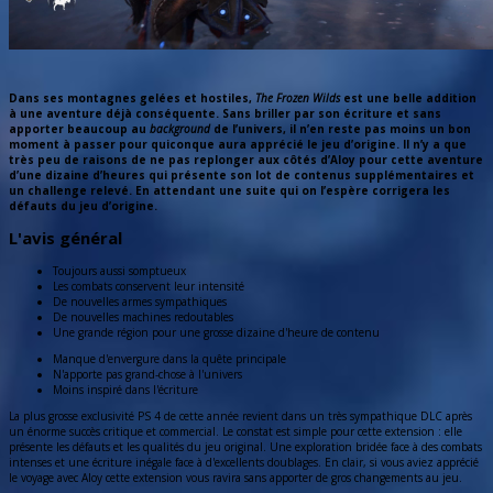
Dans ses montagnes gelées et hostiles,
The Frozen Wilds
est une belle addition
à une aventure déjà conséquente. Sans briller par son écriture et sans
apporter beaucoup au
background
de l’univers, il n’en reste pas moins un bon
moment à passer pour quiconque aura apprécié le jeu d’origine. Il n’y a que
très peu de raisons de ne pas replonger aux côtés d’Aloy pour cette aventure
d’une dizaine d’heures qui présente son lot de contenus supplémentaires et
un challenge relevé. En attendant une suite qui on l’espère corrigera les
défauts du jeu d’origine.
L'avis général
Toujours aussi somptueux
Les combats conservent leur intensité
De nouvelles armes sympathiques
De nouvelles machines redoutables
Une grande région pour une grosse dizaine d'heure de contenu
Manque d'envergure dans la quête principale
N'apporte pas grand-chose à l'univers
Moins inspiré dans l'écriture
La plus grosse exclusivité PS 4 de cette année revient dans un très sympathique DLC après
un énorme succès critique et commercial. Le constat est simple pour cette extension : elle
présente les défauts et les qualités du jeu original. Une exploration bridée face à des combats
intenses et une écriture inégale face à d'excellents doublages. En clair, si vous aviez apprécié
le voyage avec Aloy cette extension vous ravira sans apporter de gros changements au jeu.