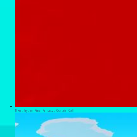
Theatrhythm Final Fantasy : Curtain Call