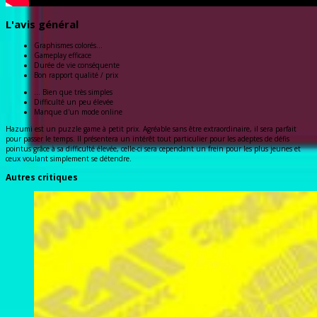
L'avis général
Graphismes colorés...
Gameplay efficace
Durée de vie conséquente
Bon rapport qualité / prix
... Bien que très simples
Difficulté un peu élevée
Manque d'un mode online
Hazumi est un puzzle game à petit prix. Agréable sans être extraordinaire, il sera parfait
pour passer le temps. Il présentera un intérêt tout particulier pour les adeptes de défis
pointus grâce à sa difficulté élevée, celle-ci sera cependant un frein pour les plus jeunes et
ceux voulant simplement se détendre.
Autres critiques