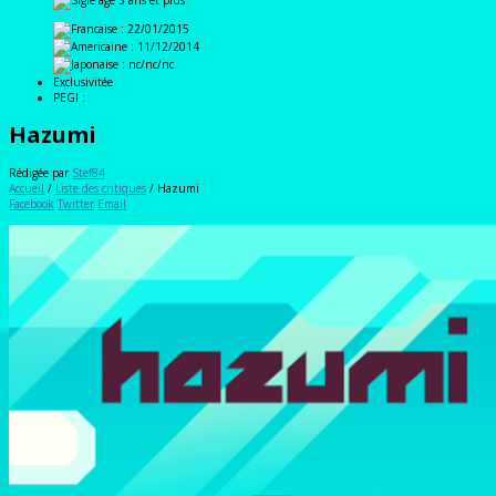
: 22/01/2015
: 11/12/2014
: nc/nc/nc
Exclusivitée
PEGI :
Hazumi
Rédigée par
Stef84
Accueil
/
Liste des critiques
/
Hazumi
Facebook
Twitter
Email