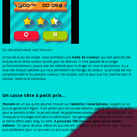
Du old school coloré, voici Hazumi !
Le but de ce jeu est simple, nous contrôlons une
balle de couleur
, qui doit percuter des
briques de la même couleur qu’elle pour les détruire. Il n’est possible de la diriger
qu’horizontalement, jouant avec les rebonds pour la diriger où nous le souhaitons. Il y a
aussi des briques spéciales qui nous permettent de changer de couleur. Le principe est vite
compréhensible et les premiers niveaux, très simples, sont là pour que l’on maitrise bien le
concept. Après ça se complique…
Un casse tête à petit prix…
Hazumi
est un jeu qu’on pourrait trouver sur
tablette / smartphone
, support où les
puzzle games sont légion. Il est parfait pour les courtes sessions, pour se détendre, et parfois
pour se prendre la tête. Le jeu est coloré, les graphismes simples avec un coté old school. Les
musiques et bruitages sont dans le même esprit. Son gameplay est efficace et Hazumi a aussi
le mérite d’être assez long. En effet,
il possède 100 niveaux ainsi qu’un mode
éditeur.
On peut, de plus, refaire les puzzles afin d’obtenir une meilleure note. C’est plus
que satisfaisant pour un jeu avec un prix aussi bas.