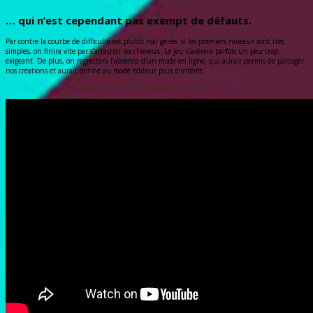
… qui n’est cependant pas exempt de défauts.
Par contre la courbe de difficulté est plutôt mal gérée, si les premiers niveaux sont très
simples, on finira vite par s’arracher les cheveux. Le jeu s’avèrera parfois un peu trop
exigeant. De plus, on regrettera l’absence d’un mode en ligne, qui aurait permis de partager
nos créations et aurait donné au mode éditeur plus d’intérêt.