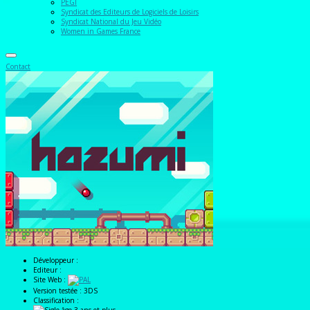
PEGI
Syndicat des Editeurs de Logiciels de Loisirs
Syndicat National du Jeu Vidéo
Women in Games France
Contact
Développeur :
Editeur :
Site Web :
Version testée :
3DS
Classification :