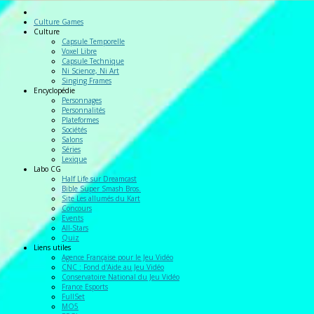
Culture Games
Culture
Capsule Temporelle
Voxel Libre
Capsule Technique
Ni Science, Ni Art
Singing Frames
Encyclopédie
Personnages
Personnalités
Plateformes
Sociétés
Salons
Séries
Lexique
Labo
CG
Half Life sur Dreamcast
Bible Super Smash Bros.
Site Les allumés du Kart
Concours
Events
All-Stars
Quiz
Liens
utiles
Agence Française pour le Jeu Vidéo
CNC : Fond d'Aide au Jeu Vidéo
Conservatoire National du Jeu Vidéo
France Esports
FullSet
MO5