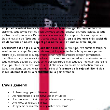
Le menu d’améliorations de Ghostrunner. Choisissez
judicieusement vos compétences et insérez-les intelligemment
pour optimiser au maximum votre personnage.
La nouvelle œuvre de
One More Level
propose aux joueurs la possibilité de ramasser des
éléments collectables, qui vous serviront à mieux saisir le lore de Ghostrunner, via des objets
ou des enregistrements audio.
Si ce n’est pas une nouveauté, le jeu excelle en la
matière car ces différents éléments cachés servent directement le gameplay
du jeu et révèlent toutes les subtilités du level-design
. Pour trouver tous ces
éléments, vous devrez mettre à l’épreuve votre sens de l’observation, votre logique, et votre
maîtrise des déplacements. Parmi ces éléments collectables, les plus intéressants pour moi
étaient les skins de l’épée que j’ai trouvés plutôt réussis :
on est toujours très satisfait
de découvrir un nouvel aspect pour notre seul et unique arme du jeu
.
Ghostrunner
est un jeu à la rejouabilité illimitée
, car vous pourrez encore et toujours
améliorer votre temps. De plus, après avoir débloqué toutes les techniques, vous pouvez
refaire le jeu avec celles-ci puisque votre personnage est amélioré de façon permanente,
compétences comprises. A savoir également que vous n’aurez sans doute pas réussi à trouver
tous les collectables du jeu lors de votre première partie, et il peut être intéressant de refaire
le jeu pour tous les trouver : voilà qui peut être une autre source de motivation pour les
joueurs ne visant pas des temps records, même si
l’essence de la rejouabilité réside
indéniablement dans la recherche de la performance
.
L'avis général
Un level-design particulièrement réussi
Des mécaniques à la fois nerveuses et intuitives
Une bande-son qui s'intègre parfaitement au gameplay
Une rejouabilité quasi illimitée
Un système de compétence original et bien pensé