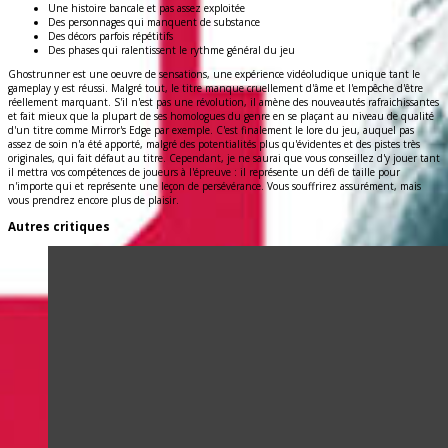
Une histoire bancale et pas assez exploitée
Des personnages qui manquent de substance
Des décors parfois répétitifs
Des phases qui ralentissent le rythme général du jeu
Ghostrunner est une oeuvre de sensations, une expérience vidéoludique unique tant le
gameplay y est réussi. Malgré tout, le titre manque cruellement d'âme et l'empêche d'être
réellement marquant. S'il n'est pas une révolution, il amène des nouveautés rafraichissantes
et fait mieux que la plupart de ses homologues du genre en se plaçant au niveau de qualité
d'un titre comme Mirror's Edge par exemple. C'est finalement le lore du jeu, auquel pas
assez de soin n'a été apporté, malgré des potentialités plus qu'évidentes et des pistes très
originales, qui fait défaut au titre. Cependant, je ne saurai que vous conseillez d'y jouer tant
il mettra vos compétences de joueurs à l'épreuve : il représente un défi de taille pour
n'importe qui et représente une leçon de persévérance. Vous souffrirez assurément, mais
vous prendrez encore plus de plaisir.
Autres critiques