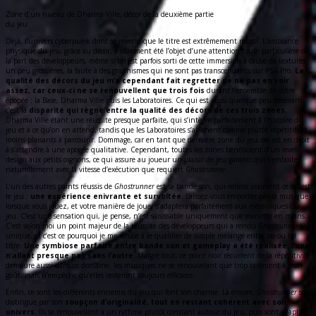
Zone d’un niveau de Dharma Ville, décor de la deuxième partie
du jeu.
Déjà, l’univers cyberpunk dont se revendique le titre est extrêmement réussi. L’ambiance
physique du jeu, grâce au décor, a sûrement été l’objet d’une attention toute particulière de
la part des développeurs, même si on est parfois sorti de cette immersion à cause de textures
un peu grossières, la faute à des graphismes qui ne sont pas transcendants sur PS4 Pro.
La
qualité des décors du jeu m’a cependant fait regretter de ne pas en voir
assez, car ceux-ci ne se renouvellent que trois fois
durant l’ensemble de votre
épopée : la Base, Dharma Ville puis les Laboratoires. Ce qui est aussi quelque peu décevant,
c’est la
disparité qui règne entre la qualité des décors de ces trois zones
,
Dharma Ville étant une réussite presque parfaite, qui s’intègre parfaitement à l’histoire du
jeu et à ce qu’on en attend, tandis que les Laboratoires s’affichent comme plutôt répétitifs et
moins plaisants à parcourir. Dommage, car en tant que dernière zone du jeu, on est en droit
à s’attendre à une apogée qualitative. Cependant, toutes les zones bénéficient d’un level-
design aux petits oignons, ce qui assure au joueur un plaisir de jeu garanti qui s’emboite
naturellement avec la vitesse d’exécution que requiert
Ghostrunner
.
L’un des autres points réussis de
Ghostrunner
est sa bande son, qui reflète vraiment ce qu’est
le jeu :
une expérience enivrante et survoltée
. Laissez-vous emporter par la musique
lorsque vous jouez, et votre manière de jouer s’adaptera parfaitement aux mécaniques du
jeu. C’est une sensation qui, je pense, n’est saisissable uniquement que manette en mains.
C’est selon moi un point majeur de la réussite des développeurs qui a rendu
Ghostrunner
si
unique, et c’est ce pourquoi je me refuse à le qualifier de simple mélange entre tel ou tel
titre.
Une symbiose parfaite entre bande son et gameplay a été réalisée, l’une
n’allant presque pas sans l’autre
. Malgré tout, ce point noir récurrent de la répétitivité
demeure aussi dans ce domaine, les musiques ne se renouvelant que trop rarement à mon
goût, mais n’empêche qu’elles resteront toujours efficaces.
Enfin, ce sont les différents ennemis du jeu qui font son charme. Là encore,
Ghostrunner
se
distingue par son
soupçon d’originalité, tout en restant cohérent avec son
univers
. Ils se renouvellent à un rythme plutôt constant autour du jeu, puis sont adaptés