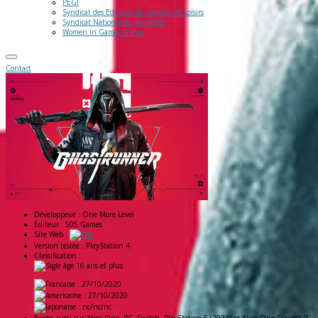
PEGI
Syndicat des Editeurs de Logiciels de Loisirs
Syndicat National du Jeu Vidéo
Women in Games France
Contact
Développeur :
One More Level
Editeur :
505 Games
Site Web :
Version testée :
PlayStation 4
Classification :
: 27/10/2020
: 27/10/2020
: nc/nc/nc