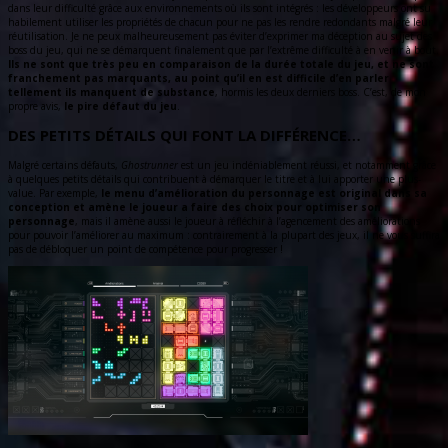
dans leur difficulté grâce aux environnements où ils sont intégrés : les développeurs ont su
habilement utiliser les propriétés de chacun pour ne pas les rendre redondants malgré leur
réutilisation. Je ne peux malheureusement pas éviter d’exprimer ma déception au sujet des
boss du jeu, qui ne se démarquent finalement que par l’extrême difficulté à en venir à bout.
Ils ne sont que très peu en comparaison de la durée totale du jeu, et ne sont
franchement pas marquants, au point qu’il en est difficile d’en parler
tellement ils manquent de substance
, hormis les deux derniers boss. C’est, de mon
propre avis,
le pire défaut du jeu
.
DES PETITS DÉTAILS QUI FONT LA DIFFÉRENCE…
Malgré certains défauts,
Ghostrunner
est un jeu indéniablement réussi, et notamment grâce
à quelques petits détails qui contribuent à démarquer le titre et à lui apporter une plus-
value. Par exemple,
le menu d’amélioration du personnage est original dans sa
conception et amène le joueur a faire des choix pour optimiser son
personnage
, mais il amène aussi le joueur à réfléchir à l’agencement des améliorations
pour pouvoir l’améliorer au maximum : contrairement à la plupart des jeux, il ne vous suffira
pas de débloquer un point de compétence pour progresser !