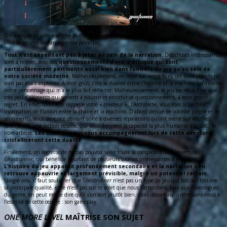
On aperçoit ici une « affiche publicitaire » qui décrit plutôt
bien le dessein de l’antagoniste principal.
Tout n’est cependant pas à jeter au sein de la narration
. Des choses intéressantes
sont à relever, avec des
questionnements d’ordre éthique qui sont
particulièrement pertinents aussi bien dans l’univers du jeu qu’au sein de
notre société moderne
. Malheureusement, on reste sur notre faim, ces bons aspects ne
sont pas assez exploités. A mon goût, c’est la dualité entre l’homme et la machine qu’incarne
notre personnage qui m’a le plus fait réfléchir. Malheureusement, le jeu ne nous livre que
très peu d’éléments qui servent à nourrir et enrichir ce questionnement, à mon grand
regret. En effet, comme le rappelle votre « créateur », l’Architecte, vous êtes la parfaite
incarnation de l’union entre la chaire et la machine. D’abord dénué de volonté propre et de
sentiments, vous devenez déviant suite à diverses réparations qu’ont mené sur vous les
Grimpeurs, une faction rebelle, qui vous donnent la capacité la plus humaine qui soit : le
libre-arbitre.
Les deux voix qui vous accompagneront lors de cette aventure
cristalliseront cette dualité
.
Finalement, on regrette de ne pas pouvoir saisir toute la complexité de l’univers de
Ghostrunner
, qui bénéficie pourtant de plusieurs sources intéressantes à exploiter.
L’histoire du jeu apparait profondément secondaire et la narration s’en
retrouve appauvrie et largement prévisible, malgré un potentiel certain
.
Malgré cela, il faut souligner que
Ghostrunner
n’est pas un type de jeu qui fait de l’histoire
sa principale qualité, et ce n’est pas sur ce volet que nous l’attendons. Face aux homologues
du genre, on peut même dire qu’il s’en sort plutôt bien. Alors désormais, intéressons-nous à
l’essence de cette œuvre : son gameplay.
ONE MORE LEVEL
MAÎTRISE SON SUJET