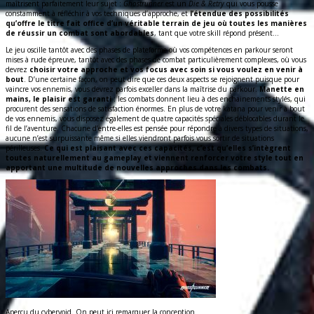
maîtrisent parfaitement leur sujet :
Ghostrunner
est un
Die & Retry
qui vous pousse
constamment à réfléchir à vos techniques d’approche, et
l’étendue des possibilités
qu’offre le titre fait office d’un véritable terrain de jeu où toutes les manières
de réussir un combat sont abordables
, tant que votre skill répond présent…
Le jeu oscille tantôt avec des phases de plateforme où vos compétences en parkour seront
mises à rude épreuve, tantôt avec des phases de combat particulièrement complexes, où vous
devrez
choisir votre approche et vos focus avec soin si vous voulez en venir à
bout
. D’une certaine façon, on peut dire que ces deux aspects se rejoignent puisque pour
vaincre vos ennemis, vous devrez parfois exceller dans la maîtrise du parkour.
Manette en
mains, le plaisir est garanti
: les combats donnent lieu à des enchainements stylés, qui
procurent des sensations de satisfaction énormes. En plus de votre katana pour venir à bout
de vos ennemis, vous disposez également de quatre capacités spéciales déblocables durant le
fil de l’aventure. Chacune d’entre-elles est pensée pour répondre à divers types de situations,
aucune n’est surpuissante même si elles viendront parfois vous sortir de situations
périlleuses.
Ce qui est plaisant avec ces capacités, c’est qu’elles s’intègrent
toutes naturellement au gameplay et viennent renforcer votre style tout en
apportant une multitude de nouvelles approches dans les combats.
Aperçu du cybervoid. On peut ici remarquer la conception