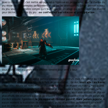
Jouer à
Ghostrunner
, c’est mettre ses capacités à l’épreuve en permanence, tout le charme du
jeu réside dans ce gameplay parfaitement réussi par les développeurs. Dès le premier niveau
du jeu, vous vous rendrez compte qu’il faut respecter un adage qui semble avoir été inventé
pour décrire la subtilité du jeu :
ne confondez pas vitesse et précipitation
.
Vous devrez mettre à profit votre environnement pour venir à bout
de vos ennemis.
Je l’ai dit plus tôt, le jeu est dédié particulièrement au speedrun, mais n’empêche qu’il reste
parfaitement accessible aux novices, à force de persévérance… car oui,
vous allez en baver
! Vous allez mourir un nombre incalculable de fois avant de réussir un niveau, mais quand
vous y parviendrez, la satisfaction est immense et vous pousse à toujours continuer, sans
jamais penser à abandonner. A force de progresser dans le jeu, vous vous sentirez de plus en
plus affuté, des situations qui vous paraissaient complexes auparavant ne seront qu’un jeu
d’enfant ensuite. Egalement,
le jeu apparaît comme punitif, mais jamais injuste
. A
aucun moment la frustration ne vous envahit, puisque vous êtes parfaitement conscient
que les erreurs viennent de vous, et c’est en cela que les équipes de
One More Level