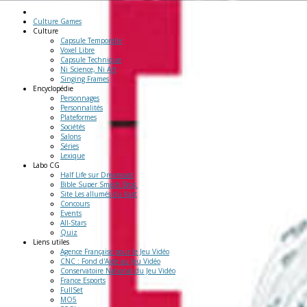
Culture Games
Culture
Capsule Temporelle
Voxel Libre
Capsule Technique
Ni Science, Ni Art
Singing Frames
Encyclopédie
Personnages
Personnalités
Plateformes
Sociétés
Salons
Séries
Lexique
Labo
CG
Half Life sur Dreamcast
Bible Super Smash Bros.
Site Les allumés du Kart
Concours
Events
All-Stars
Quiz
Liens
utiles
Agence Française pour le Jeu Vidéo
CNC : Fond d'Aide au Jeu Vidéo
Conservatoire National du Jeu Vidéo
France Esports
FullSet
MO5