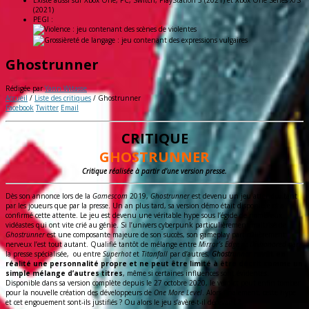
Existe aussi sur
Xbox One, PC, Switch, PlayStation 5 (2021) et Xbox One Series X/S
(2021)
PEGI :
Ghostrunner
Rédigée par
Yann Witasse
Accueil
/
Liste des critiques
/
Ghostrunner
Facebook
Twitter
Email
CRITIQUE
GHOSTRUNNER
Critique réalisée à partir d’une version presse.
Dès son annonce lors de la
Gamescom
2019,
Ghostrunner
est devenu un jeu attendu, tant
par les joueurs que par la presse. Un an plus tard, sa version démo était disponible et a
confirmé cette attente. Le jeu est devenu une véritable hype sous l’égide de nombreux
vidéastes qui ont vite crié au génie. Si l’univers cyberpunk particulièrement maitrisé de
Ghostrunner
est une composante majeure de son succès, son gameplay particulièrement
nerveux l’est tout autant. Qualifié tantôt de mélange entre
Mirror’s Edge
et
Dishonored
par
la presse spécialisée, ou entre
Superhot
et
Titanfall
par d’autres,
Ghostrunner
revêt en
réalité une personnalité propre et ne peut être limité à être décrit comme un
simple mélange d’autres titres
, même si certaines influences sont évidentes.
Disponible dans sa version complète depuis le 27 octobre 2020, le verdict peut enfin tomber
pour la nouvelle création des développeurs de
One More Level
. Alors finalement, cette hype
et cet engouement sont-ils justifiés ? Ou alors le jeu s’avère-t-il décevant ?