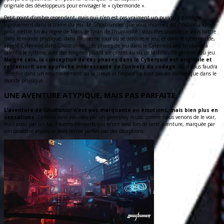
originale des développeurs pour envisager le « cybermonde ».
Petit point d’ombre cependant, mais qui n’en est pas vraiment un puisqu’il s’intègre
logiquement dans la trame du jeu. Le Ghostrunner que vous incarnez est l’individu idéal
pour mettre fin au règne de Mara, le tyran de l’humanité : vous êtes capable de vous battre
dans le monde physique, dans l’immense tour où se déroule le jeu, et dans le cybermonde,
appelé Cybervoid dans
Ghostrunner
. Les phases de jeu dans le Cybervoid ont tendance à
ralentir le rythme, avec des énigmes plutôt simplistes au vu de la difficulté générale du jeu.
Malgré cela, la conception de ces phases dans le Cybervoid est originale et
retranscrit une approche intéressante de l’univers du codage
, où il vous faudra
réfléchir dans un environnement où le temps et l’espace ne sont pas les mêmes que dans le
monde physique.
UNE AVENTURE ATYPIQUE, MAIS PAS PARFAITE
L’aventure de
Ghostrunner
n’est pas marquante en émotions, mais bien plus en
sensations
. Celles-ci sont assurées par un gameplay réussi comme nous venons de le voir,
mais aussi par un tas d’autres éléments qui m’ont saisi lors de cette aventure, marquée par
son caractère atypique mais ternie parfois par des déceptions.