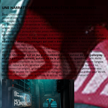
UNE NARRATION QUI AURAIT PU ÊTRE INTÉRESSANTE…
Dans Ghostrunner, tout n’est que
vitesse, réflexe et adaptation
. Une histoire a été
pensée et construite autour pour enrober cette recette, malheureusement, on se rend très
vite compte que celle-ci n’a sûrement pas bénéficié du même soin que les autres aspects du
jeu. D’ailleurs, dans l’ensemble de l’aventure, il n’y a que deux ou trois cinématiques, pas
une de plus. En tant que joueur, on a vraiment du mal à se sentir investi dans la mission
du Ghostrunner, puisque on n’est jamais réellement plongé dans l’univers. Impossible
également de s’attacher aux personnages, si ce n’est celui que vous incarnez, puisque vous
ne rencontrez aucun PNJ.
Vos seules interactions se limitent à des conversations
audio avec deux personnages qui sont « dans votre tête »
. Nous avons tout un
monde à sauver, mais quel monde ? Nous ne rencontrons personne, nous ne voyons
personne, pas même la seule humaine avec laquelle nous entrons en contact ! C’est un
point particulièrement décevant du jeu, du moins, pour ceux qui réclament une histoire…
En effet,
Ghostrunner
est un jeu profondément pensé autour de son gameplay,
et plus particulièrement, autour de de la pratique du speedrun
. Cette réalité
dessert la compréhension de l’histoire pour ceux qui ne maitrisent pas totalement l’anglais
puisque, même si le jeu bénéficie d’un sous-titrage en français, l’audio est quant à lui
exclusivement en anglais. Le problème qui en résulte, c’est que l’action permanente vous
empêche de pouvoir lire tranquillement les dialogues. Vous pouvez vous arrêter pour les lire,
mais cela a tendance à casser le rythme, et ce n’est franchement pas instinctif.