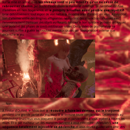
sur sa mise en scène, mais
les niveaux sont si peu intuitifs qu’on ne cesse de
rebrousser chemin
par doute d’avoir choisi la mauvaise direction. La narration confuse
n’améliore en rien l’expérience, et l
e
gameplay
brouillon aussi pénible que répétitif
brise définitivement tout espoir de voir naître la moindre once d’intérêt en vous.
Agony
croit
bon d’alterner entre des énigmes affligeantes nécessitant des interactions abusives avec
l’environnement (ramasser des objets au hasard, trouver le bon symbole pouvant débloquer
une porte) et des phases de simili-infiltration ratées. Des années de psychanalyse ne
pourront suffire à guérir les troubles mentaux causés par l’exaspération intense que
déclenche le jeu.
… Non.
À l’instar d’
Outlast
, le héros doit se r
ésoudre à fuire les démons qui le traquent
pendant une grande partie du jeu, mais là se termine toute comparaison. Les ennemis au
pathfinding
désastreux vous bloquent le passage et parviennent à vous repérer à travers les
murs. Et si par malheur un des monstres parvient à vous exterminer (Alleluiah!),
une
séquence totalement injouable se déclenche
et vous devrez guider votre âme vers