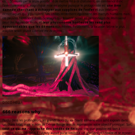
etc…
Stimulés par la seule possibilité de mettre fin à ce châtiment, on commence donc
l’aventure sur une magnifique mise en abyme puisque le protagoniste est
une âme
damnée cherchant à échapper aux supplices de l’enfer
et aux créatures
démoniaques qui y pullulent. Les limbes renferment également des martyrs humains mais
ces pauvres hères sont dotés de visages qui feraient passer les personnages de
Morrowind
pour des figures de mode, et
leur physionomie honteuse les rend plus
épouvantables que les démons
eux-mêmes. Finalement, la locution latine la plus
adaptée serait plutôt
Liberate me ex inferis
…
DISCO-HELL !
666 reasons why
Perdu dans les profondeurs, les grands mots du soi-disant scénario vous sont exposés dans
un chaos total, mais le nom de Déesse Rouge semble représenter votre objectif principal. Soit,
tout ce qui me rapproche des crédits de fin
aussi vite que possible est bon à
prendre. ERREUR FATALE !
Agony
aurait pu se limiter à un
level-design
linéaire et se reposer