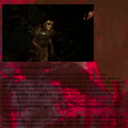
« Quand on me dit de jouer à Agony. »
Haine, dégoût et déception s’assemblent en moi et mon cœur, de cela, ne peut
s’accommoder. La première chose qui frappe en lançant
Agony
c’est vous-même, dans une
tentative désespérée de vous réveiller d’un atroce cauchemar. Ensuite, ce sont
les textures
immondes qui déclenchent des réflexes nauséeux
avec une facilité déconcertante,
et vous laisseront tâtonner à la recherche d’un quelconque outil permettant de crever vos
yeux.
La direction artistique plus travaillée
met cependant rapidement fin à ces
pulsions auto-destructrices
in extremis
(il s’agit là du seul point positif de cette critique). On
pourrait presque en venir à apprécier certains aspects visuels de l’univers, mais c’est sans
compter sur
les animations rigides et les couleurs fluo insoutenables
qui s’étalent
négligemment sur l’écran.
Si
Agony
était sorti 13 ans plus tôt,
il aurait quand même été considéré comme un
échec technique
. Mais qui suis-je pour juger une œuvre sur son apparence, sans lui
donner sa chance au préalable ? Allez, courage, l’habit ne fait pas le moine,
Ex malo bonum,