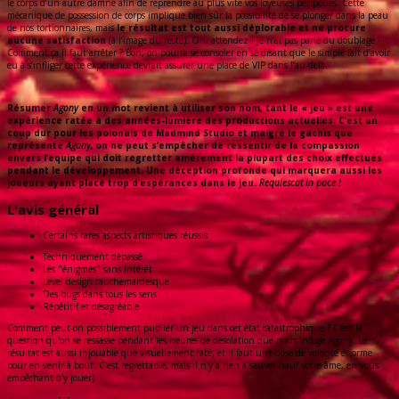
le corps d’un autre damné afin de reprendre au plus vite vos joyeuses péripéties. Cette
mécanique de possession de corps implique bien sûr la possibilité de se plonger dans la peau
de nos tortionnaires, mais
le résultat est tout aussi déplorable et ne procure
aucune satisfaction
(à l’image du reste). Oh, attendez ! Je n’ai pas parlé du doublage !
Comment ça il faut arrêter ? Bon, on pourra se consoler en se disant que le simple fait d’avoir
eu à s’infliger cette expérience devrait assurer une place de VIP dans l’au-delà.
Résumer
Agony
en un mot revient à utiliser son nom, tant le « jeu » est une
expérience ratée à des années-lumière des productions actuelles. C’est un
coup dur pour les polonais de Madmind Studio et malgré le gâchis que
représente
Agony,
on ne peut s’empêcher de ressentir de la compassion
envers l’équipe qui doit regretter amèrement la plupart des choix effectués
pendant le développement. Une déception profonde qui marquera aussi les
joueurs ayant placé trop d’espérances dans le jeu.
Requiescat in pace !
L'avis général
Certains rares aspects artistiques réussis
Techniquement dépassé
Les "énigmes" sans intérêt
Level design cauchemardesque
Des bugs dans tous les sens
Répétitif et désagréable
Comment peut-on possiblement publier un jeu dans cet état catastrophique ? C'est la
question qu'on se ressasse pendant les heures de désolation que nous inflige Agony. Le
résultat est aussi injouable que visuellement raté, et il faut une dose de volonté énorme
pour en venir à bout. C'est regrettable, mais il n'y a rien à sauver (sauf votre âme, en vous
empêchant d'y jouer).