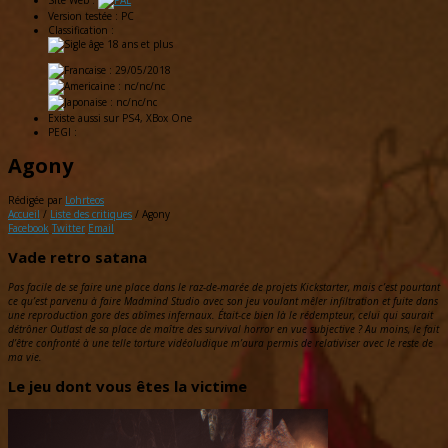
Site Web :
Version testée :
PC
Classification :
: 29/05/2018
: nc/nc/nc
: nc/nc/nc
Existe aussi sur
PS4, XBox One
PEGI :
Agony
Rédigée par
Lohrteos
Accueil
/
Liste des critiques
/
Agony
Facebook
Twitter
Email
Vade retro satana
Pas facile de se faire une place dans le raz-de-marée de projets Kickstarter, mais c’est pourtant
ce qu’est parvenu à faire Madmind Studio avec son jeu voulant mêler infiltration et fuite dans
une reproduction gore des abîmes infernaux. Était-ce bien là le rédempteur, celui qui saurait
détrôner Outlast de sa place de maître des survival horror en vue subjective ? Au moins, le fait
d’être confronté à une telle torture vidéoludique m’aura permis de relativiser avec le reste de
ma vie.
Le jeu dont vous êtes la victime