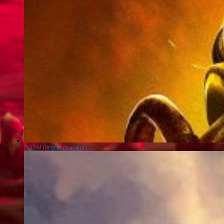
DOOM [Bêta Multijoueur]