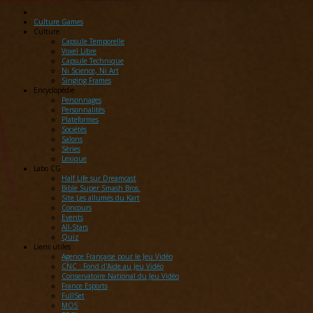
Culture Games
Culture
Capsule Temporelle
Voxel Libre
Capsule Technique
Ni Science, Ni Art
Singing Frames
Encyclopédie
Personnages
Personnalités
Plateformes
Sociétés
Salons
Séries
Lexique
Labo
CG
Half Life sur Dreamcast
Bible Super Smash Bros.
Site Les allumés du Kart
Concours
Events
All-Stars
Quiz
Liens
utiles
Agence Française pour le Jeu Vidéo
CNC : Fond d'Aide au Jeu Vidéo
Conservatoire National du Jeu Vidéo
France Esports
FullSet
MO5