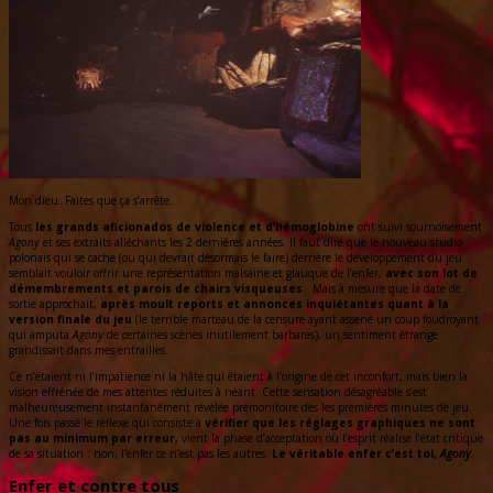
Mon dieu. Faites que ça s’arrête.
Tous
les grands aficionados de violence et d’hémoglobine
ont suivi sournoisement
Agony
et ses extraits alléchants les 2 dernières années. Il faut dire que le nouveau studio
polonais qui se cache (ou qui devrait désormais le faire) derrière le développement du jeu
semblait vouloir offrir une représentation malsaine et glauque de l’enfer,
avec son lot de
démembrements et parois de chairs visqueuses
. Mais à mesure que la date de
sortie approchait,
après moult reports et annonces inquiétantes quant à la
version finale du jeu
(le terrible marteau de la censure ayant assené un coup foudroyant
qui amputa
Agony
de certaines scènes inutilement barbares), un sentiment étrange
grandissait dans mes entrailles.
Ce n’étaient ni l’impatience ni la hâte qui étaient à l’origine de cet inconfort, mais bien la
vision effrénée de mes attentes réduites à néant. Cette sensation désagréable s’est
malheureusement instantanément révélée prémonitoire dès les premières minutes de jeu.
Une fois passé le réflexe qui consiste à
vérifier que les réglages graphiques ne sont
pas au minimum par erreur
, vient la phase d’acceptation où l’esprit réalise l’état critique
de sa situation : non, l’enfer ce n’est pas les autres.
Le véritable enfer c’est toi,
Agony
.
Enfer et contre tous