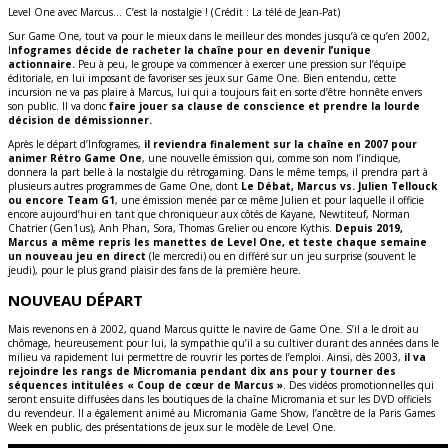
Level One avec Marcus… C’est la nostalgie ! (Crédit : La télé de Jean-Pat)
Sur Game One, tout va pour le mieux dans le meilleur des mondes jusqu’à ce qu’en 2002,
I
nfogrames décide de racheter la chaîne pour en devenir l’unique
actionnaire.
Peu à peu, le groupe va commencer à exercer une pression sur l’équipe
éditoriale, en lui imposant de favoriser ses jeux sur Game One. Bien entendu, cette
incursion ne va pas plaire à Marcus, lui qui a toujours fait en sorte d’être honnête envers
son public. Il va donc
faire jouer sa clause de conscience et prendre la lourde
décision de démissionner.
Après le départ d’Infogrames,
il reviendra finalement sur la chaîne en 2007 pour
animer Rétro Game One
, une nouvelle émission qui, comme son nom l’indique,
donnera la part belle à la nostalgie du rétrogaming. Dans le même temps, il prendra part à
plusieurs autres programmes de Game One, dont
Le Débat, Marcus vs. Julien Tellouck
ou encore Team G1
, une émission menée par ce même Julien et pour laquelle il officie
encore aujourd’hui en tant que chroniqueur aux côtés de Kayane, Newtiteuf, Norman
Chatrier (Gen1us), Anh Phan, Sora, Thomas Grelier ou encore Kythis.
Depuis 2019,
Marcus a même repris les manettes de Level One, et teste chaque semaine
un nouveau jeu en direct
(le mercredi) ou en différé sur un jeu surprise (souvent le
jeudi), pour le plus grand plaisir des fans de la première heure.
NOUVEAU DÉPART
Mais revenons en à 2002, quand Marcus quitte le navire de Game One. S’il a le droit au
chômage, heureusement pour lui, la sympathie qu’il a su cultiver durant des années dans le
milieu va rapidement lui permettre de rouvrir les portes de l’emploi. Ainsi, dès 2003,
il va
rejoindre les rangs de Micromania pendant dix ans pour y tourner des
séquences intitulées « Coup de cœur de Marcus »
. Des vidéos promotionnelles qui
seront ensuite diffusées dans les boutiques de la chaîne Micromania et sur les DVD officiels
du revendeur. Il a également animé au Micromania Game Show, l’ancêtre de la Paris Games
Week en public, des présentations de jeux sur le modèle de Level One.