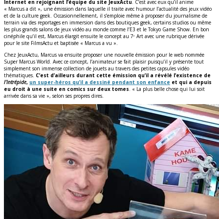
Internet en rejoignant l’équipe du site JeuxActu
. C’est avec eux qu’il anime
« Marcus a dit », une émission dans laquelle il traite avec humour l’actualité des jeux vidéo
et de la culture geek. Occasionnellement, il s’emploie même à proposer du journalisme de
terrain via des reportages en immersion dans des boutiques geek, certains studios ou même
les plus grands salons de jeux vidéo au monde comme l’E3 et le Tokyo Game Show. En bon
cinéphile qu’il est, Marcus élargit ensuite le concept au 7ᵉ Art avec une rubrique dérivée
pour le site FilmsActu et baptisée « Marcus a vu ».
Chez JeuxActu, Marcus va ensuite proposer une nouvelle émission pour le web nommée
Super Marcus World. Avec ce concept, l’animateur se fait plaisir puisqu’il y présente tout
simplement son immense collection de jouets au travers des petites capsules vidéo
thématiques.
C’est d’ailleurs durant cette émission qu’il a révélé l’existence de
l’Intrépide
,
un super-héros qu’il a dessiné pendant son enfance
et qui a depuis
eu droit à une suite en comics sur deux tomes
. « La plus belle chose qui lui soit
arrivée dans sa vie », selon ses propres dires.