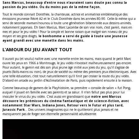
Sans Marcus, beaucoup d’entre nous n’auraient sans doute pas connu la
passion du jeu vidéo. Ou du moins pas de la même façon.
Tout le monde connait Dorothée, la chanteuse, actrice et animatrice emblématique des
émissions jeunesse Récré A2 et le Club Dorothée dans les années 80-90. Celle-là même qui a
servi de seconde maman/nounou à toute une génération biberonnée aux dessins animés,
notamment japonais. Eh bien Marcus, Marc Lacombe de son vrai nom, c’est pareil, mais en
mec et pour le jeu vidéo ! Pour la simple et bonne raison que malgré son niveau de jeu
moyen et ses gros doigts,
le bonhomme a servi de guide à toute une jeunesse
ayant grandi avec une manette dans les mains.
L’AMOUR DU JEU AVANT TOUT
Il aurait pu (et voulu) naître avec une manette entre les mains, mais quand le petit Marc
ouvre les yeux en 1966 à Montrouge, le jeu vidéo n’existait malheureusement pas encore.
Pour autant, le gamin est dès son plus jeune âge initié aux joies du jeu, qu’il s’agisse de
jouets (faits-mains ou non), de jeux de société ou même des premiers jeux électroniques. Avec
une telle éducation, c’est tout naturellement qu’il finit par croiser la route du jeu vidéo.
D’abord en arcade au jardin d’Acclimatation de Paris, puis rapidement ensuite à la maison.
Comme beaucoup de gamers de la Playhistoire, sa première « console de salon » fut Pong,
auquel il jouait en famille avec ses parents et sa sœur. Il n’en fallut pas plus pour lui
inoculer le virus du jeu vidéo. C’est aussi en grandissant que
notre ami Marcus
découvre les prémisses du cinéma fantastique et de science-fiction, avec
notamment Star Wars, Indiana Jones, Retour vers le Futur et plus tard,
Jurassic Park
… Des univers imaginaires qui ne le quitteront plus jamais et ne
manqueront pas de forger son éternelle personnalité aduléscente.