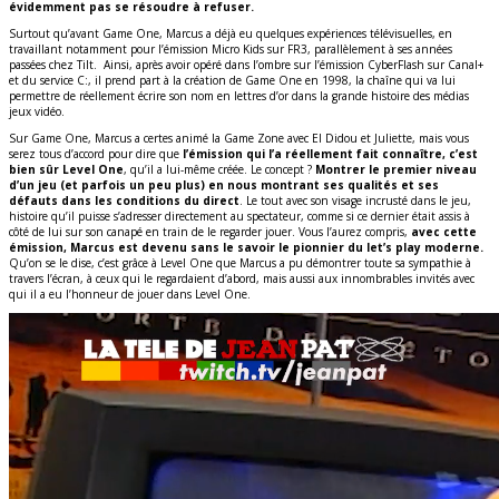
évidemment pas se résoudre à refuser.
Surtout qu’avant Game One, Marcus a déjà eu quelques expériences télévisuelles, en
travaillant notamment pour l’émission Micro Kids sur FR3, parallèlement à ses années
passées chez Tilt. Ainsi, après avoir opéré dans l’ombre sur l’émission CyberFlash sur Canal+
et du service C:, il prend part à la création de Game One en 1998, la chaîne qui va lui
permettre de réellement écrire son nom en lettres d’or dans la grande histoire des médias
jeux vidéo.
Sur Game One, Marcus a certes animé la Game Zone avec El Didou et Juliette, mais vous
serez tous d’accord pour dire que
l’émission qui l’a réellement fait connaître, c’est
bien sûr Level One
, qu’il a lui-même créée. Le concept ?
Montrer le premier niveau
d’un jeu (et parfois un peu plus) en nous montrant ses qualités et ses
défauts dans les conditions du direct
. Le tout avec son visage incrusté dans le jeu,
histoire qu’il puisse s’adresser directement au spectateur, comme si ce dernier était assis à
côté de lui sur son canapé en train de le regarder jouer. Vous l’aurez compris,
avec cette
émission, Marcus est devenu sans le savoir le pionnier du let’s play moderne.
Qu’on se le dise, c’est grâce à Level One que Marcus a pu démontrer toute sa sympathie à
travers l’écran, à ceux qui le regardaient d’abord, mais aussi aux innombrables invités avec
qui il a eu l’honneur de jouer dans Level One.