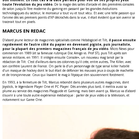
toute l’évolution du jeu vidéo.
De la magie des salles d’arcade et des premières consoles
de salon jusqu’à l’ère moderne du gaming en passant par les grandes évolutions
technologiques du secteur, le monsieur a tout vu et tout vécu. Et avec une telle passion qui
l’anime dès ses premiers points d’XP décrochés dans la vue, il était évident que son avenir se
tracerait tout en pixels.
MARCUS EN REDAC
D’abord jeune lecteur de magazines spécialisés comme Hebdogiciel et Tilt,
il passe ensuite
rapidement de l’autre côté du papier en devenant pigiste, puis journaliste,
pour la plupart des premiers magazines français de jeu vidéo.
Micro News pour
commencer en 1989 (et sa fameuse rubrique Doc Amigo vs. Prof ST), puis Tilt après son
service militaire, en 1991. Il intègre ensuite Console+, un nouveau mag lancé par la
rédaction de Tilt. C’est d’ailleurs dans ces colonnes qu’il crée, entre autres, The Killer, avec
son confrère Laurent de France. On parle là d’un personnage de type serial killer habillé
d’un masque de hockey dont le but était de défoncer les mauvais jeux à coups de machette
et de tronçonneuse. Ceux qui lisaient le mag à l’époque s’en souviennent forcément.
En 1993, à la fermeture de Tilt, Marcus rebondit dans plusieurs autres magazines, dont
Joystick, le légendaire Player One et PC Player. Dès années plus tard, il mettra aussi sa
plume au service des magazines Playguide et Gaming, mais bien avant ça, Marcus va d’abord
s’ouvrir à une toute autre expérience médiatique : parler de jeux vidéo à la télévision, et
notamment sur Game One.