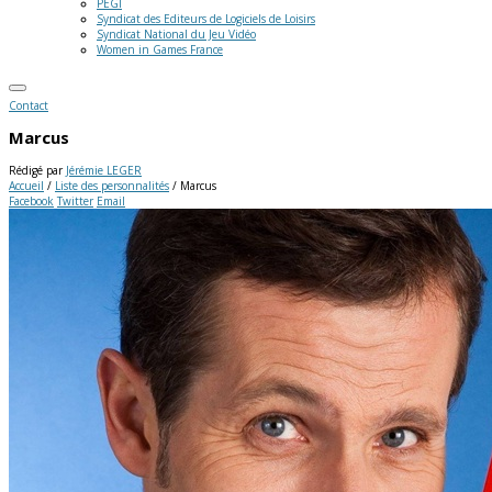
PEGI
Syndicat des Editeurs de Logiciels de Loisirs
Syndicat National du Jeu Vidéo
Women in Games France
Contact
Marcus
Rédigé par
Jérémie LEGER
Accueil
/
Liste des personnalités
/
Marcus
Facebook
Twitter
Email