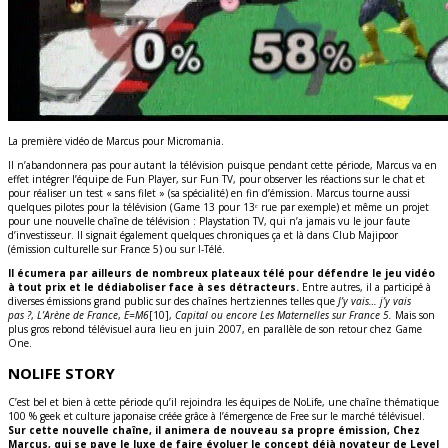
La première vidéo de Marcus pour Micromania.
Il n’abandonnera pas pour autant la télévision puisque pendant cette période, Marcus va en
effet intégrer l’équipe de Fun Player, sur Fun TV, pour observer les réactions sur le chat et
pour réaliser un test « sans filet » (sa spécialité) en fin d’émission. Marcus tourne aussi
quelques pilotes pour la télévision (Game 13 pour 13ᵉ rue par exemple) et même un projet
pour une nouvelle chaîne de télévision : Playstation TV, qui n’a jamais vu le jour faute
d’investisseur. Il signait également quelques chroniques ça et là dans Club Majipoor
(émission culturelle sur France 5) ou sur I-Télé.
Il écumera par ailleurs de nombreux plateaux télé pour défendre le jeu vidéo
à tout prix et le dédiaboliser face à ses détracteurs.
Entre autres, il a participé à
diverses émissions grand public sur des chaînes hertziennes telles que
J’y vais… j’y vais
pas ?
,
L’Arène de France
,
E=M6
[10],
Capital ou encore Les Maternelles sur France 5.
Mais son
plus gros rebond télévisuel aura lieu en juin 2007, en parallèle de son retour chez Game
One.
NOLIFE STORY
C’est bel et bien à cette période qu’il rejoindra les équipes de NoLife, une chaîne thématique
100 % geek et culture japonaise créée grâce à l’émergence de Free sur le marché télévisuel.
Sur cette nouvelle chaîne, il animera de nouveau sa propre émission, Chez
Marcus, qui se paye le luxe de faire évoluer le concept déjà novateur de Level