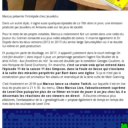
Marcus présente l’Intrépide chez JeuxActu.
Dans un autre style, il signe aussi quelques épisodes de
La Tête dans le pion,
une émission
produite par JeuxActu et Ankama axée sur les jeux de société.
Pour le reste de ses projets notables, Marcus a notamment fait un caméo dans une vidéo du
Joueur du Grenier consacrée aux jeux vidéo adaptés de comics. Il incarne également le Dr
Doyobi dans les deux versions (2012 et 2017) du sentai belge SaturdayMan où il se double
lui-même en post-production.
Et puisqu’on parle de doublage, en 2017, il apparaît justement dans le court-métrage
On
s’est fait doubler !, dans lequel
il joue un personnage parodiant l’agent Fox Mulder de la
série
X-Files : Aux frontières du réel
. Sa voix est doublée par le comédien Georges Caudron, la
voix française de David Duchovny. En revanche,
c’est sa vraie voix qu’on entend dans
l’épisode 11 de la saison 11 des Simpson, dans la foule en liesse qui s’exclame
à la suite des miracles perpétrés par Bart dans une église
. Si ça ce n’est pas la
consécration pour cet animateur fan absolu et revendiqué de la série culte de Matt Goening.
C’est finalement en 2018 que
Marcus lance sa chaine Twitch
, sur laquelle il est en live
tous les jeudis soir à 21 h 30. Au menu,
Chez Marcus Live, l’aboutissement suprême
de Level One puisqu’en plus de se filmer en train de jouer à un jeu chez lui, il a
désormais les réactions de ses viewers en direct
. À d’autres créneaux plus
aléatoires, l’ambassadeur de la « grosdoigtitude » propose également de temps en temps des
lives dans les coulisses de Level One.