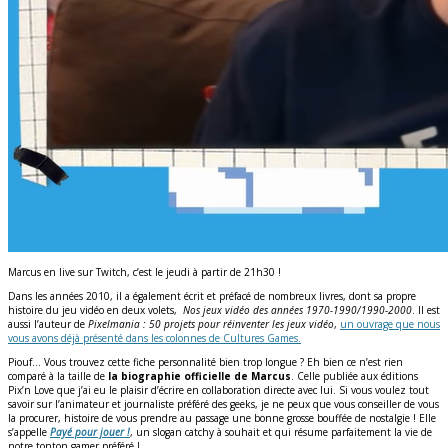
Marcus en live sur Twitch, c’est le jeudi à partir de 21h30 !
Dans les années 2010, il a également écrit et préfacé de nombreux livres, dont sa propre
histoire du jeu vidéo en deux volets,
Nos jeux vidéo des années 1970-1990/1990-2000
. Il est
aussi l’auteur de
Pixelmania : 50 projets pour réinventer les jeux vidéo
,
un ouvrage que nous
vous avons déjà présenté dans les colonnes de Cultures Games.
Piouf… Vous trouvez cette fiche personnalité bien trop longue ? Eh bien ce n’est rien
comparé à la taille de
la biographie officielle de Marcus
. Celle publiée aux éditions
Pix’n Love que j’ai eu le plaisir d’écrire en collaboration directe avec lui. Si vous voulez tout
savoir sur l’animateur et journaliste préféré des geeks, je ne peux que vous conseiller de vous
la procurer, histoire de vous prendre au passage une bonne grosse bouffée de nostalgie ! Elle
s’appelle
Payé pour jouer !
, un slogan catchy à souhait et qui résume parfaitement la vie de
notre tonton gamer préféré !