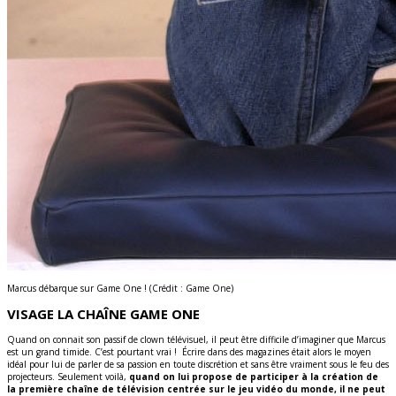
Marcus débarque sur Game One ! (Crédit : Game One)
VISAGE LA CHAÎNE GAME ONE
Quand on connait son passif de clown télévisuel, il peut être difficile d’imaginer que Marcus
est un grand timide. C’est pourtant vrai ! Écrire dans des magazines était alors le moyen
idéal pour lui de parler de sa passion en toute discrétion et sans être vraiment sous le feu des
projecteurs. Seulement voilà,
quand on lui propose de participer à la création de
la première chaîne de télévision centrée sur le jeu vidéo du monde, il ne peut