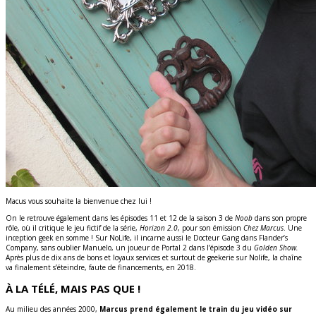
Macus vous souhaite la bienvenue chez lui !
On le retrouve également dans les épisodes 11 et 12 de la saison 3 de
Noob
dans son propre
rôle, où il critique le jeu fictif de la série,
Horizon 2.0
, pour son émission
Chez Marcus
. Une
inception geek en somme ! Sur NoLife, il incarne aussi le Docteur Gang dans Flander’s
Company, sans oublier Manuelo, un joueur de Portal 2 dans l’épisode 3 du
Golden Show.
Après plus de dix ans de bons et loyaux services et surtout de geekerie sur Nolife, la chaîne
va finalement s’éteindre, faute de financements, en 2018.
À LA TÉLÉ, MAIS PAS QUE !
Au milieu des années 2000,
Marcus prend également le train du jeu vidéo sur