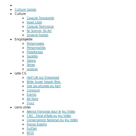
Culture Games
Culture
Capsule Temporelle
Voxel Libre
Capsule Technique
Ni Science, Ni Art
Singing Frames
Encyclopédie
Personnages
Personnalités
Plateformes
Sociétés
Salons
Séries
Lexique
Labo
CG
Half Life sur Dreamcast
Bible Super Smash Bros.
Site Les allumés du Kart
Concours
Events
All-Stars
Quiz
Liens
utiles
Agence Française pour le Jeu Vidéo
CNC : Fond d'Aide au Jeu Vidéo
Conservatoire National du Jeu Vidéo
France Esports
FullSet
MO5