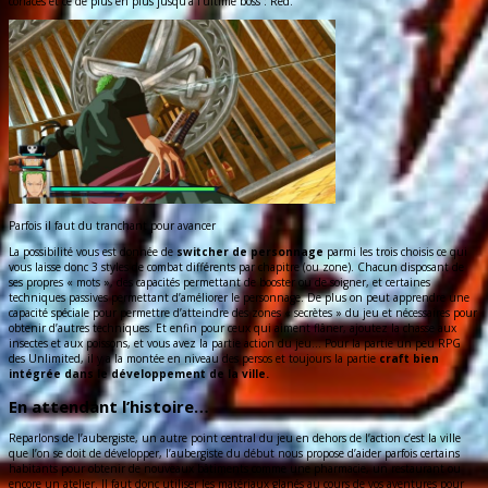
coriaces et ce de plus en plus jusqu’à l’ultime boss : Red.
Parfois il faut du tranchant pour avancer
La possibilité vous est donnée de
switcher de personnage
parmi les trois choisis ce qui
vous laisse donc 3 styles de combat différents par chapitre (ou zone). Chacun disposant de
ses propres « mots », des capacités permettant de booster ou de soigner, et certaines
techniques passives permettant d’améliorer le personnage. De plus on peut apprendre une
capacité spéciale pour permettre d’atteindre des zones « secrètes » du jeu et nécessaires pour
obtenir d’autres techniques. Et enfin pour ceux qui aiment flâner, ajoutez la chasse aux
insectes et aux poissons, et vous avez la partie action du jeu… Pour la partie un peu RPG
des Unlimited, il y a la montée en niveau des persos et toujours la partie
craft bien
intégrée dans le développement de la ville.
En attendant l’histoire…
Reparlons de l’aubergiste, un autre point central du jeu en dehors de l’action c’est la ville
que l’on se doit de développer, l’aubergiste du début nous propose d’aider parfois certains
habitants pour obtenir de nouveaux bâtiments comme une pharmacie, un restaurant ou
encore un atelier. Il faut donc utiliser les matériaux glanés au cours de vos aventures pour