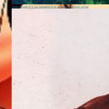
Dragon Quest XI S: Les Combattants de la destinée – Édition ultime