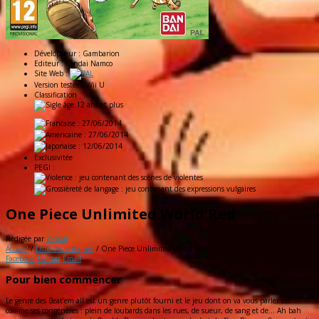
Développeur :
Gambarion
Editeur :
Bandai Namco
Site Web :
Version testée :
Wii U
Classification :
: 27/06/2014
: 27/06/2014
: 12/06/2014
Exclusivitée
PEGI :
One Piece Unlimited World Red
Rédigée par
Zebtal
Accueil
/
Liste des critiques
/
One Piece Unlimited World Red
Facebook
Twitter
Email
Pour bien commencer
Le genre des Beat’em all est un genre plutôt fourni et le jeu dont on va vous parler est
comme ses congénères : plein de loubards dans les rues, de sueur, de sang et de… Ah bah