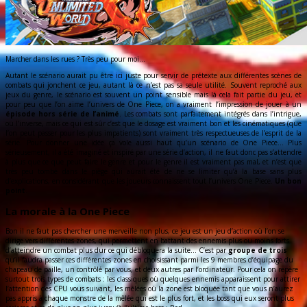
Marcher dans les rues ? Très peu pour moi…
Autant le scénario aurait pu être ici juste pour servir de prétexte aux différentes scènes de
combats qui jonchent ce jeu, autant là ce n’est pas sa seule utilité. Souvent reproché aux
jeux du genre, le scénario est souvent un point sensible mais là cela fait partie du jeu, et
pour peu que l’on aime l’univers de One Piece, on a vraiment l’impression de jouer à un
épisode hors série de l’animé
. Les combats sont parfaitement intégrés dans l’intrigue,
ou l’inverse, mais ce qui est sûr c’est que le dosage est vraiment bon et les cinématiques (que
l’on peut passer pour les plus impatients) sont vraiment très respectueuses de l’esprit de la
série. Pour donner une idée ça vole aussi haut qu’un scénario de One Piece… Plus
sérieusement, il a été imaginé et inspiré par une série d’action, il ne faut donc pas s’attendre
à plus que ce que peut faire le genre et pour le genre il est vraiment pas mal, et n’est que
très peu tombé dans le piège qui aurait été de ne se limiter qu’à la base sans plus
d’explications, en considérant que les joueurs connaissent tout l’univers One Piece.
Un bon
point
.
La morale à la One Piece
Bon il ne faut pas chercher une merveille non plus, ce jeu est un jeu d’action où l’on se
dirige vers différentes zones, qui permettent en battant des ennemis plus ou moins forts
d’atteindre un combat plus dur ce qui débloquera la suite… C’est par
groupe de trois
qu’il faudra passer ces différentes zones en choisissant parmi les 9 membres d’équipage du
chapeau de paille, un contrôlé par vous, et deux autres par l’ordinateur. Pour cela on repère
surtout trois types de combats : les classiques où quelques ennemis apparaissent pour attirer
l’attention des CPU vous suivant, les mêlées où la zone est bloquée tant que vous n’aurez
pas appris à chaque monstre de la mêlée qui est le plus fort, et les boss qui eux seront plus