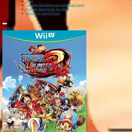
PEGI
Syndicat des Editeurs de Logiciels de Loisirs
Syndicat National du Jeu Vidéo
Women in Games France
Contact