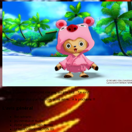
SI c’est un cochon… enfin c’est rose avec un gros nez… *Je sors*
Sur cette blague plus que douteuse, je me retire… À la prochaine !!!
L'avis général
Bon scénario ...
Jeu nerveux et fluide
Partie ville/craft bien pensée
Le mode Colisée (BASTON !!!)