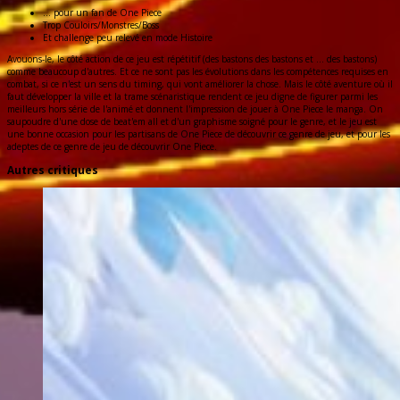
... pour un fan de One Piece
Trop Couloirs/Monstres/Boss
Et challenge peu relevé en mode Histoire
Avouons-le, le côté action de ce jeu est répétitif (des bastons des bastons et ... des bastons)
comme beaucoup d'autres. Et ce ne sont pas les évolutions dans les compétences requises en
combat, si ce n'est un sens du timing, qui vont améliorer la chose. Mais le côté aventure où il
faut développer la ville et la trame scénaristique rendent ce jeu digne de figurer parmi les
meilleurs hors série de l'animé et donnent l'impression de jouer à One Piece le manga. On
saupoudre d'une dose de beat'em all et d'un graphisme soigné pour le genre, et le jeu est
une bonne occasion pour les partisans de One Piece de découvrir ce genre de jeu, et pour les
adeptes de ce genre de jeu de découvrir One Piece.
Autres critiques