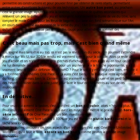
permettre ces constructions et pour pouvoir finir par obtenir de rares objets, permettant
entre autres d’améliorer le niveau de vos techniques. Un
autre bon point
, au prochain
c’est la grande image. Ajoutez à cela la taverne, un système de quêtes secondaires qui
relèvent un peu la difficulté du jeu et rallongent notablement la durée de vie du titre, sans
compter le mode Colisée pour les férus de bagarre, qui base son fond scénaristique sur l’Arc
en cours dans l’animé au moment de la sortie du jeu : l’Arc Dressrosa. Ce dernier mode n’a
qu’un but : imposer sa classe par la force des coups pour atteindre le sommet des
combattants.
C’est beau mais pas trop, mais c’est bien quand même
Joli, soigné mais sans être au top, ce n’est pas la révolution du siècle. On pourrait s’attendre
à mieux sur Wii U, sur 3DS le rendu est vraiment sympa pour la console. Alors ça reste un
jeu d’action et on n’y voit pas de gros glitches d’affichage (on n’en a pas vu en tout cas) et on
ne lui demande pas plus, surtout que pour un jeu nerveux à la touche japonisante, y a t-il
vraiment besoin de tout défoncer en UltraHD ? Pour le son il y en a déjà c’est bien, ensuite il
y a forcément des thèmes One Piece, et ça aussi c’est bien, et la musique reste agréable tout
du long, discrète mais bien là. L’ensemble est vraiment agréable à jouer et on perd facilement
des heures à traîner dans la ville juste pour faire le tour des bâtiments au son de ces
musiques.
En définitive…
Pour ceux qui aiment la baston, c’est clair c’est un
bon défouloir
, alors n’hésitez plus.
Pour ceux qui aiment One Piece si vous avez les moyens de mettre le prix dans un
hors-
série interactif
de One Piece c’est un bon investissement.
Pour ceux qui aiment faire un jeu à 100% ce jeu est vraiment
plutôt bien fourni
et la
tâche sera longue.
Pour les autres, découvrir ces trois aspects d’un jeu en un c’est avec One Piece Unlimited
World Red qu’il faut le faire,
encore un bon point
, comme promis la grande image
(cochonne)
: