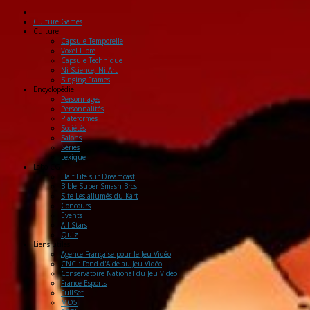
Culture Games
Culture
Capsule Temporelle
Voxel Libre
Capsule Technique
Ni Science, Ni Art
Singing Frames
Encyclopédie
Personnages
Personnalités
Plateformes
Sociétés
Salons
Séries
Lexique
Labo
CG
Half Life sur Dreamcast
Bible Super Smash Bros.
Site Les allumés du Kart
Concours
Events
All-Stars
Quiz
Liens
utiles
Agence Française pour le Jeu Vidéo
CNC : Fond d'Aide au Jeu Vidéo
Conservatoire National du Jeu Vidéo
France Esports
FullSet
MO5