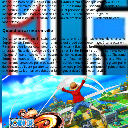
donne une leçon de vie à
coups de poings dans la face
, mais que voulez-vous ? Ça
marche et c’est comme ça que la série est devenue le manga le plus vendu au monde. Et
pour ceux à qui le fan service XXL ne plaît pas (et personne ne me dira que c’est ce qui
manque dans One Piece), on peut très bien jouer au jeu en prenant un groupe
exclusivement masculin. Dommage pour le niveau des demoiselles qui resteront frêles et
sans défense…
Quand on arrive en ville
On va commencer par l’histoire tout d’abord, elle s’inclut totalement dans la série.
Supervisée par l’auteur du manga lui-même qui a créé deux personnages à cette occasion :
Pato
un raton laveur dessinateur qui cherche son « Boss », et
Redfield
(Red par la suite)
un ancien Pirate de l’époque de
Gold Roger
et
Barbe Blanche
qui rivalisait avec eux à
l’époque. À leur arrivée dans le nouveau monde, les membres de l’équipage du Thousand
Sunny se retrouvent à Transville guidés par Pato, et seront confrontés à différents
événements provoqués par le puissant Red, qui les mèneront à affronter une grosse partie
des ennemis qu’ils ont pu affronter au cours de leurs précédentes aventures. À peine arrivés,
une aubergiste leur tombera dessus et les obligera à aider à développer la ville.