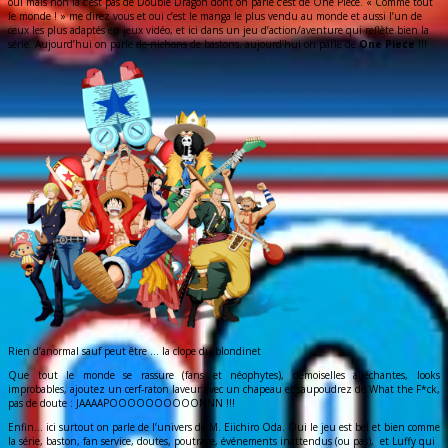
oui mais non là c’est pas de Double Dragon dont on parle c’est de One Piece. « Comme tout
le monde ! » me direz vous et oui c’est le manga le plus vendu au monde et aussi l’un de
ceux les plus adaptés en jeux vidéo, et ici dans un jeu d’action/aventure qui reflète bien la
série. Aujourd’hui on parle
de nichons
de bastons, aujourd’hui on parle de
One Piece
!!!
Rien d’anormal sauf peut être … la clope du blondinet
Que tout le monde se rassure (fans et néophytes), demoiselles alléchantes, looks
improbables, ajoutez un cerf-raton laveur avec un chapeau et saupoudrez de What the F*ck,
pas de doute : JAAAAPOOOOOOOOOONNN !!!
Enfin… ici surtout on parle de l’univers de M. Eiichiro Oda. Oui le jeu est bel et bien comme
la série, baston, fan service, doutes, poutrage, événements inattendus (ou pas), et Luffy qui