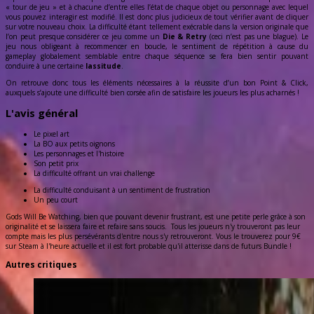
« tour de jeu » et à chacune d’entre elles l’état de chaque objet ou personnage avec lequel
vous pouvez interagir est modifié. Il est donc plus judicieux de tout vérifier avant de cliquer
sur votre nouveau choix. La difficulté étant tellement exécrable dans la version originale que
l’on peut presque considérer ce jeu comme un
Die & Retry
(ceci n’est pas une blague). Le
jeu nous obligeant à recommencer en boucle, le sentiment de répétition à cause du
gameplay globalement semblable entre chaque séquence se fera bien sentir pouvant
conduire à une certaine
lassitude
.
On retrouve donc tous les éléments nécessaires à la réussite d’un bon Point & Click,
auxquels s’ajoute une difficulté bien corsée afin de satisfaire les joueurs les plus acharnés !
L'avis général
Le pixel art
La BO aux petits oignons
Les personnages et l'histoire
Son petit prix
La difficulté offrant un vrai challenge
La difficulté conduisant à un sentiment de frustration
Un peu court
Gods Will Be Watching, bien que pouvant devenir frustrant, est une petite perle grâce à son
originalité et se laissera faire et refaire sans soucis. Tous les joueurs n'y trouveront pas leur
compte mais les plus persévérants d'entre nous s'y retrouveront. Vous le trouverez pour 9€
sur Steam à l'heure actuelle et il est fort probable qu'il atterisse dans de futurs Bundle !
Autres critiques