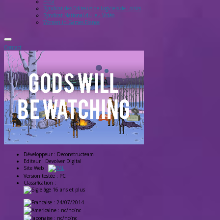
PEGI
Syndicat des Editeurs de Logiciels de Loisirs
Syndicat National du Jeu Vidéo
Women in Games France
Contact
Développeur :
Deconstructeam
Editeur :
Devolver Digital
Site Web :
Version testée :
PC
Classification :
: 24/07/2014
: nc/nc/nc
: nc/nc/nc