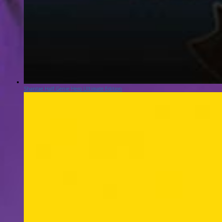
Shantae Half Genie Hero Ultimate Edition