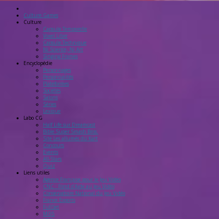
Culture Games
Culture
Capsule Temporelle
Voxel Libre
Capsule Technique
Ni Science, Ni Art
Singing Frames
Encyclopédie
Personnages
Personnalités
Plateformes
Sociétés
Salons
Séries
Lexique
Labo
CG
Half Life sur Dreamcast
Bible Super Smash Bros.
Site Les allumés du Kart
Concours
Events
All-Stars
Quiz
Liens
utiles
Agence Française pour le Jeu Vidéo
CNC : Fond d'Aide au Jeu Vidéo
Conservatoire National du Jeu Vidéo
France Esports
FullSet
MO5