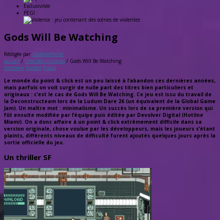
Exclusivitée
PEGI :
Gods Will Be Watching
Rédigée par
SteakdeNiche
Accueil
/
Liste des critiques
/
Gods Will Be Watching
Facebook
Twitter
Email
Le monde du point & click est un peu laissé à l’abandon ces dernières années,
mais parfois on voit surgir de nulle part des titres bien particuliers et
originaux : c’est le cas de Gods Will Be Watching. Ce jeu est issu du travail de
la Deconstructeam lors de la Ludum Dare 26 (un équivalent de la Global Game
Jam). Un maître mot : minimalisme. Un succès lors de sa première version qui
fût ensuite modifiée par l’équipe puis éditée par Devolver Digital (Hotline
Miami). On a donc affaire à un point & click extrêmement difficile dans sa
version originale, chose voulue par les développeurs, mais les joueurs s’étant
plaints, différents niveaux de difficulté furent ajoutés quelques jours après la
sortie officielle du jeu.
Un thriller SF