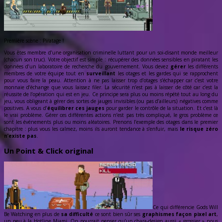
Première scène : Piratage !
Vous êtes membre d’une organisation criminelle luttant pour un soi-disant monde meilleur
(chacun son truc). Votre objectif est simple : récupérer des données sensibles en piratant les
données d’un laboratoire de recherche du gouvernement. Vous devez
gérer
les différents
membres de votre équipe tout en
surveillant
les otages et les gardes qui se rapprochent
pour vous faire la peau. Attention à ne pas laisser trop d’otages s’échapper car c’est votre
monnaie d’échange que vous laissez filer. La sécurité n’est pas à laisser de côté car c’est la
réussite de l’opération qui est en jeu. Ce principe sera plus ou moins répété tout au long du
jeu, vous obligeant à gérer des sortes de jauges invisibles (ou pas d’ailleurs) négatives comme
positives. A vous d’
équilibrer ces jauges
pour garder le contrôle de la situation. Et c’est là
le vrai problème. Gérer ces différentes actions n’est pas très compliqué, le gros problème ce
sont les événements plus ou moins aléatoires. Prenons l’exemple des otages dans le premier
chapitre : plus vous les calmez, moins ils auront tendance à s’enfuir, mais
le risque zéro
n’existe pas
.
Un Point & Click original
Ce qui différencie Gods Will
Be Watching en plus de
sa difficulté
ce sont bien sûr ses
graphismes façon pixel art
,
un peu à la Hotline Miami. On pourrait penser qu’un chara-design aussi « grossier » nous