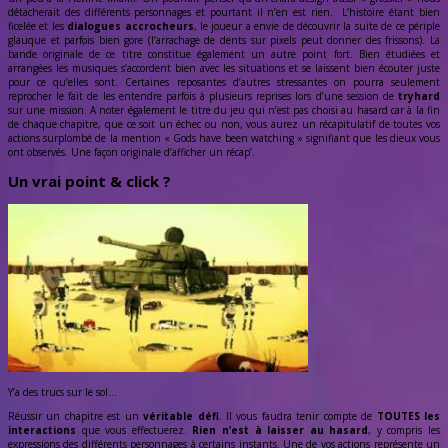
détacherait des différents personnages et pourtant il n’en est rien. L’histoire étant bien
ficelée et les
dialogues accrocheurs
, le joueur a envie de découvrir la suite de ce périple
glauque et parfois bien gore (l’arrachage de dents sur pixels peut donner des frissons). La
bande originale de ce titre constitue également un autre point fort. Bien étudiées et
arrangées les musiques s’accordent bien avec les situations et se laissent bien écouter juste
pour ce qu’elles sont. Certaines reposantes d’autres stressantes on pourra seulement
reprocher le fait de les entendre parfois à plusieurs reprises lors d’une session de
tryhard
sur une mission. A noter également le titre du jeu qui n’est pas choisi au hasard car à la fin
de chaque chapitre, que ce soit un échec ou non, vous aurez un récapitulatif de toutes vos
actions surplombé de la mention « Gods have been watching » signifiant que les dieux vous
ont observés. Une façon originale d’afficher un récap’.
Un vrai point & click ?
Y’a des trucs sur le sol…
Réussir un chapitre est un
véritable défi
. Il vous faudra tenir compte de
TOUTES les
interactions
que vous effectuerez.
Rien n’est à laisser au hasard
, y compris les
expressions des différents personnages à certains instants. Une de vos actions représente un