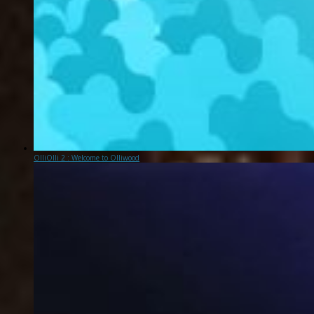
OlliOlli 2 : Welcome to Olliwood