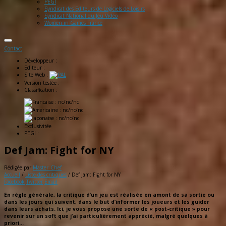
PEGI
Syndicat des Editeurs de Logiciels de Loisirs
Syndicat National du Jeu Vidéo
Women in Games France
Contact
Développeur :
Editeur :
Site Web :
Version testée :
Classification :
: nc/nc/nc
: nc/nc/nc
: nc/nc/nc
Exclusivitée
PEGI :
Def Jam: Fight for NY
Rédigée par
Master_Chef
Accueil
/
Liste des critiques
/
Def Jam: Fight for NY
Facebook
Twitter
Email
En règle générale, la critique d’un jeu est réalisée en amont de sa sortie ou
dans les jours qui suivent, dans le but d’informer les joueurs et les guider
dans leurs achats. Ici, je vous propose une sorte de « post-critique » pour
revenir sur un soft que j’ai particulièrement apprécié, malgré quelques à
priori…