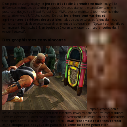
D’un point de vue gameplay,
le jeu est très facile à prendre en main
, malgré les
différentes techniques de combat proposées. On peut aisément le considérer comme le
précurseur des jeux de Mixed Martial Arts (MMA), avec une difficulté technique moindre
comparativement à UFC Undisputed. De plus,
les arènes sont variées et
agrémentées de décors destructibles
, tels que des voitures, et l’arène du métro
permet par exemple de se débarrasser directement de l’adversaire en l’éjectant sur les rails au
bon moment. Les matchs à 4, en équipe de 2 ou en solo, cassent un peu la routine des 1
contre 1 successifs.
Des graphismes convaincants
Graphiquement, rien à
redire. Les personnages et décors sont bien modélisés, les animations sont réalistes et fluides.
Certains éléments du décor sont destructibles et participent à la réalisation d’enchaînements
spécifiques. Certes, le moteur graphique a vieilli,
mais l’ensemble reste très correct
et ne choque pas nos yeux de gamers de 7ème ou 8ème génération
.