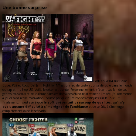
Une bonne surprise
Sorti en 2004 sur Game
Cube, PS2 et Xbox, Def Jam: Fight for NY est un jeu de baston qui se déroule dans le monde
du rap et hip-hop US. Voilà, le décor est planté. Personnellement, n’étant pas fan de ces
genres musicaux et ma culture dans ces domaines étant relativement limitée, j’ai commencé
à jouer sans réelle motivation, poussé par quelques bonnes critiques sur la Toile. Et
finalement, il s’est avéré que
le soft présentait beaucoup de qualités, qu’il n’y
avait aucune difficulté à s’imprégner de l’ambiance
et de ce fait, à s’immerger
complètement dans le scénario.