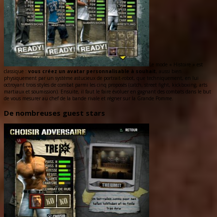
Le mode « Histoire » est
classique :
vous créez un avatar personnalisable à souhait
, aussi bien
physiquement par un système astucieux de portrait-robot, que techniquement, en lui
octroyant trois styles de combat parmi les cinq proposés (catch, street fight, kickboxing, arts
martiaux et soumission). Ensuite, il faut le faire évoluer en gagnant des combats dans le but
de vous mesurer au chef de la bande rivale et régner sur la Grande Pomme.
De nombreuses guest stars