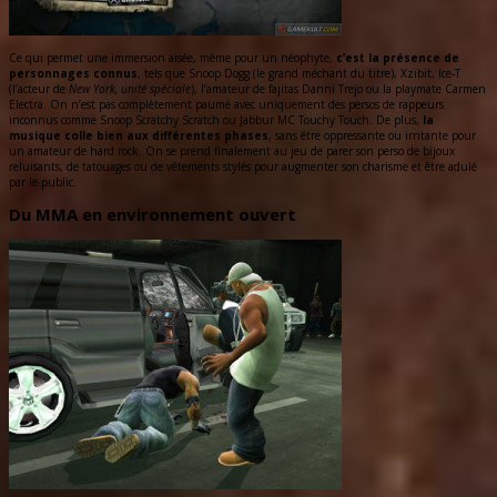
Ce qui permet une immersion aisée, même pour un néophyte,
c’est la présence de
personnages connus
, tels que Snoop Dogg (le grand méchant du titre), Xzibit, Ice-T
(l’acteur de
New York, unité spéciale
), l’amateur de fajitas Danni Trejo ou la playmate Carmen
Electra. On n’est pas complètement paumé avec uniquement des persos de rappeurs
inconnus comme Snoop Scratchy Scratch ou Jabbur MC Touchy Touch. De plus,
la
musique colle bien aux différentes phases
, sans être oppressante ou irritante pour
un amateur de hard rock. On se prend finalement au jeu de parer son perso de bijoux
reluisants, de tatouages ou de vêtements stylés pour augmenter son charisme et être adulé
par le public.
Du MMA en environnement ouvert