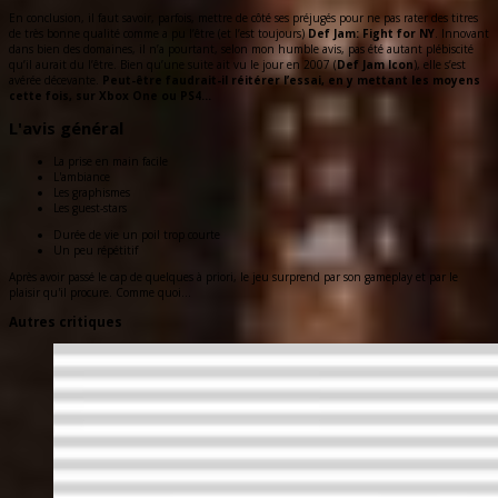
En conclusion, il faut savoir, parfois, mettre de côté ses préjugés pour ne pas rater des titres
de très bonne qualité comme a pu l’être (et l’est toujours)
Def Jam: Fight for NY
. Innovant
dans bien des domaines, il n’a pourtant, selon mon humble avis, pas été autant plébiscité
qu’il aurait du l’être. Bien qu’une suite ait vu le jour en 2007 (
Def Jam Icon
), elle s’est
avérée décevante.
Peut-être faudrait-il réitérer l’essai, en y mettant les moyens
cette fois, sur Xbox One ou PS4…
L'avis général
La prise en main facile
L'ambiance
Les graphismes
Les guest-stars
Durée de vie un poil trop courte
Un peu répétitif
Après avoir passé le cap de quelques à priori, le jeu surprend par son gameplay et par le
plaisir qu'il procure. Comme quoi...
Autres critiques