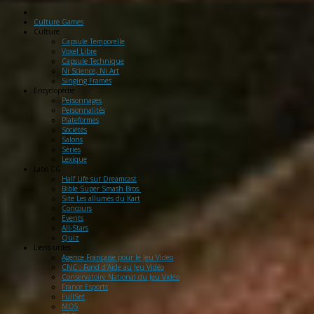
Culture Games
Culture
Capsule Temporelle
Voxel Libre
Capsule Technique
Ni Science, Ni Art
Singing Frames
Encyclopédie
Personnages
Personnalités
Plateformes
Sociétés
Salons
Séries
Lexique
Labo
CG
Half Life sur Dreamcast
Bible Super Smash Bros.
Site Les allumés du Kart
Concours
Events
All-Stars
Quiz
Liens
utiles
Agence Française pour le Jeu Vidéo
CNC : Fond d'Aide au Jeu Vidéo
Conservatoire National du Jeu Vidéo
France Esports
FullSet
MO5