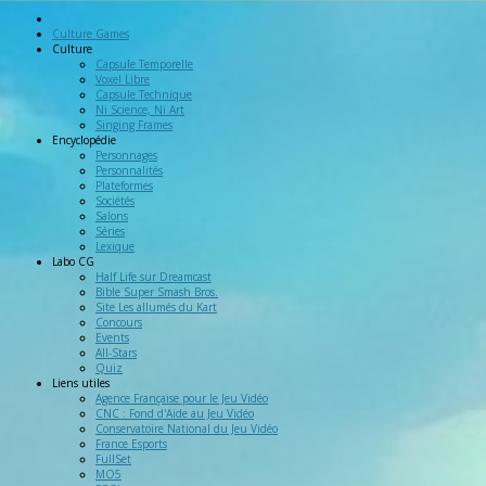
Culture Games
Culture
Capsule Temporelle
Voxel Libre
Capsule Technique
Ni Science, Ni Art
Singing Frames
Encyclopédie
Personnages
Personnalités
Plateformes
Sociétés
Salons
Séries
Lexique
Labo
CG
Half Life sur Dreamcast
Bible Super Smash Bros.
Site Les allumés du Kart
Concours
Events
All-Stars
Quiz
Liens
utiles
Agence Française pour le Jeu Vidéo
CNC : Fond d'Aide au Jeu Vidéo
Conservatoire National du Jeu Vidéo
France Esports
FullSet
MO5