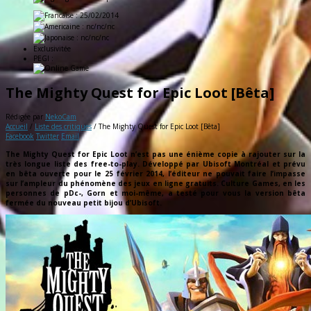
: 25/02/2014
: nc/nc/nc
: nc/nc/nc
Exclusivitée
PEGI :
The Mighty Quest for Epic Loot [Bêta]
Rédigée par
NekoCam
Accueil
/
Liste des critiques
/
The Mighty Quest for Epic Loot [Bêta]
Facebook
Twitter
Email
The Mighty Quest for Epic Loot n’est pas une énième copie à rajouter sur la
très longue liste des free-to-play. Développé par Ubisoft Montréal et prévu
en bêta ouverte pour le 25 février 2014, l’éditeur ne pouvait faire l’impasse
sur l’ampleur du phénomène des jeux en ligne gratuits. Culture Games, en les
personnes de pDc-, Gorn et moi-même, a testé pour vous la version bêta
fermée du nouveau petit bijou d’Ubisoft.