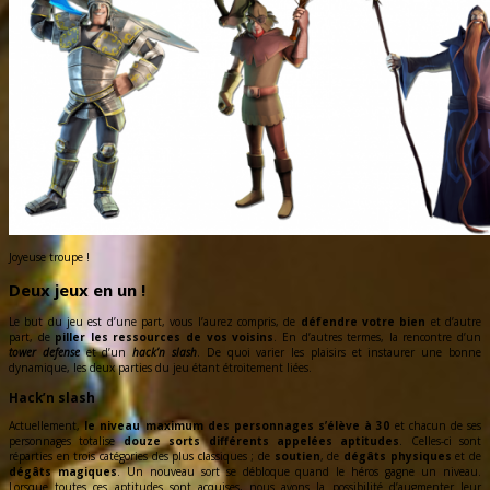
Joyeuse troupe !
Deux jeux en un !
Le but du jeu est d’une part, vous l’aurez compris, de
défendre votre bien
et d’autre
part, de
piller les ressources de vos voisins
. En d’autres termes, la rencontre d’un
tower defense
et d’un
hack’n slash
. De quoi varier les plaisirs et instaurer une bonne
dynamique, les deux parties du jeu étant étroitement liées.
Hack’n slash
Actuellement,
le niveau maximum des personnages s’élève à 30
et chacun de ses
personnages totalise
douze sorts différents appelées aptitudes
. Celles-ci sont
réparties en trois catégories des plus classiques ; de
soutien
, de
dégâts physiques
et de
dégâts magiques
. Un nouveau sort se débloque quand le héros gagne un niveau.
Lorsque toutes ces aptitudes sont acquises, nous avons la possibilité d’augmenter leur