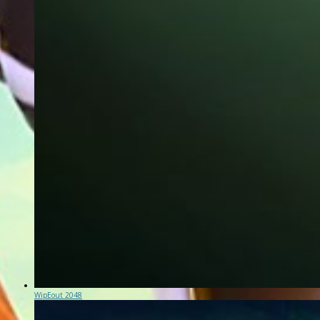
WipEout 2048