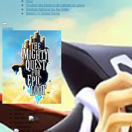
PEGI
Syndicat des Editeurs de Logiciels de Loisirs
Syndicat National du Jeu Vidéo
Women in Games France
Contact
Développeur :
Ubisoft
Editeur :
Ubisoft
Site Web :
Version testée :
PC
Classification :