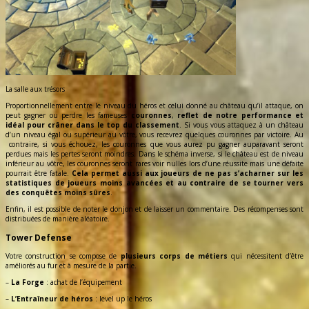
La salle aux trésors
Proportionnellement entre le niveau du héros et celui donné au château qu’il attaque, on
peut gagner ou perdre les fameuses
couronnes
,
reflet de notre performance
et
idéal pour crâner dans le top du classement
. Si vous vous attaquez à un château
d’un niveau égal ou supérieur au vôtre, vous recevrez quelques couronnes par victoire. Au
contraire, si vous échouez, les couronnes que vous aurez pu gagner auparavant seront
perdues mais les pertes seront moindres. Dans le schéma inverse, si le château est de niveau
inférieur au vôtre, les couronnes seront rares voir nulles lors d’une réussite mais une défaite
pourrait être fatale.
Cela permet aussi aux joueurs de ne pas s’acharner sur les
statistiques de joueurs moins avancées et au contraire de se tourner vers
des conquêtes moins sûres
.
Enfin, il est possible de noter le donjon et de laisser un commentaire. Des récompenses sont
distribuées de manière aléatoire.
Tower Defense
Votre construction se compose de
plusieurs corps de métiers
qui nécessitent d’être
améliorés au fur et à mesure de la partie.
–
La Forge
: achat de l’équipement
–
L’Entraîneur de héros
: level up le héros