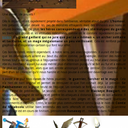
Une armée…de poulets !
Dès le départ, on est rapidement projeté dans l’ambiance, véritable atout du jeu.
L’humour
,
très présent, se veut décalé. Ici, pas de monstres effrayants mais des ennemis aux noms et
allures burlesques. De plus,
les héros correspondent à des stéréotypes du genre
,
les traits sont grossis et les attitudes ridiculisées, comme on le constate rapidement dans les
trailers
.
Un grand gaillard qui ne jure que par sa « môman », un archer solitaire
et taciturne, et un mage mégalomane un peu vieillissant
. Cela est renforcé par les
graphismes d’inspiration cartoon qui font leur effet.
Ces bonnes idées restent cependant, à notre sens, pas assez exploitées. Il aurait été bien vu
que les développeurs aillent au bout du délire comme, par exemple, donner des noms et
formes tout aussi saugrenus à l’équipement des héros qui restent au final assez classique. Le
rôle du marchand aurait lui aussi mérité plus d’attention puisqu’il se fait au fur et à mesure
de plus en plus discret, alors que son entrée annonçait un rôle central. On s’attend de la
part d’un tel créancier qu’il nous harcèle et nous pousse à collaborer davantage avec lui.
Il existe à ce jour trois classes de héros jouables ;
le guerrier, l’archer et le mage
. Cela
n’a rien de bien original et permet de retrouver ce que l’on connaît déjà. Le premier,
Sir
Painhammer
est la grosse brute de l’équipe. Les combats se font au corps à corps et l’épée
reste l’arme de prédilection. Le second, connu sous le nom de
Blackeye Bowgart
, est
toujours accompagné de son aigle et préfère les attaques à distance à l’aide de son arbalète. Il
faudra faire preuve de tactique en instaurant des pièges et en effectuant quelques
mouvements d’esquives. Enfin, le sorcier plus communément connu sous le nom de
Comte
du Malabsolu
utilise bien entendu des sorts offensifs et enchanteurs. Un quatrième
personnage est en cours de finition, prénommée
Runaway
et… rockeuse dans l’âme !