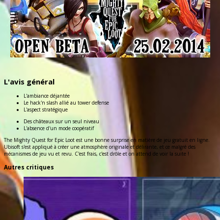
L'avis général
L'ambiance déjantée
Le hack'n slash allié au tower defense
L'aspect stratégique
Des châteaux sur un seul niveau
L'absence d'un mode coopératif
The Mighty Quest for Epic Loot est une bonne surprise en matière de jeu gratuit en ligne.
Ubisoft s'est appliqué à créer une atmosphère originale et délirante, et ce malgré des
mécanismes de jeu vu et revu. C'est frais, c'est drôle et on attend de voir la suite !
Autres critiques