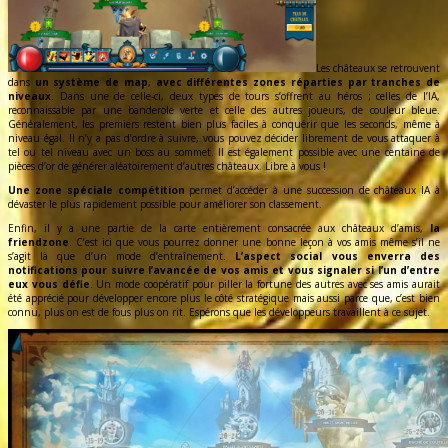
Les châteaux se retrouvent
dans
un système de map
,
avec différentes zones réparties par tranches de
niveaux
. Dans une de celle-ci, deux types de tours s’offrent au héros ; celles de l’IA,
reconnaissable par une banderole verte et celle des autres joueurs, de couleur bleue.
Généralement, les premiers restent bien plus faciles à conquérir que les seconds, même à
niveau égal. Il n’y a pas d’ordre à suivre, vous pouvez décider librement de vous attaquer à
tel ou tel niveau avec un boss au sommet. Il est également possible avec une centaine de
pièces d’or de générer aléatoirement d’autres châteaux. Libre à vous !
Une zone spéciale compétition
permet d’accéder à une succession de châteaux IA à
dévaster le plus rapidement possible pour améliorer son classement.
Enfin, il y a une partie de la carte entièrement consacrée aux châteaux d’amis,
la
friendzone
. C’est ici que vous pourrez donner une bonne leçon à vos amis même s’il ne
s’agit là que d’un mode d’entraînement.
L’aspect social vous enverra des
notifications pour suivre l’avancée de vos amis et vous signaler si l’un d’entre
eux vous défie
. Un mode coopératif pour piller la fortune des autres avec ses amis aurait
été apprécié pour développer encore plus le côté stratégique mais aussi parce que, c’est bien
connu, plus on est de fous plus on rit. Espérons que les développeurs travaillent à ce sujet.