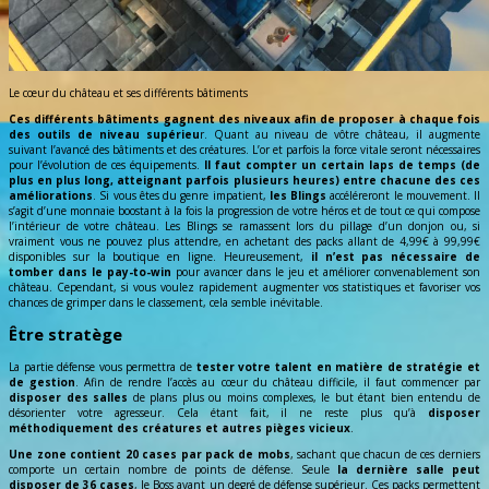
Le cœur du château et ses différents bâtiments
Ces différents bâtiments gagnent des niveaux afin de proposer à chaque fois
des outils de niveau supérieu
r. Quant au niveau de vôtre château, il augmente
suivant l’avancé des bâtiments et des créatures. L’or et parfois la force vitale seront nécessaires
pour l’évolution de ces équipements.
Il faut compter un certain laps de temps
(de
plus en plus long, atteignant parfois plusieurs heures) entre chacune des ces
améliorations
. Si vous êtes du genre impatient,
les Blings
accéléreront le mouvement. Il
s’agit d’une monnaie boostant à la fois la progression de votre héros et de tout ce qui compose
l’intérieur de votre château. Les Blings se ramassent lors du pillage d’un donjon ou, si
vraiment vous ne pouvez plus attendre, en achetant des packs allant de 4,99€ à 99,99€
disponibles sur la boutique en ligne. Heureusement,
il n’est pas nécessaire de
tomber dans le pay-to-win
pour avancer dans le jeu et améliorer convenablement son
château. Cependant, si vous voulez rapidement augmenter vos statistiques et favoriser vos
chances de grimper dans le classement, cela semble inévitable.
Être stratège
La partie défense vous permettra de
tester votre talent en matière de stratégie et
de gestion
. Afin de rendre l’accès au cœur du château difficile, il faut commencer par
disposer des salles
de plans plus ou moins complexes, le but étant bien entendu de
désorienter votre agresseur. Cela étant fait, il ne reste plus qu’à
disposer
méthodiquement des créatures et autres pièges vicieux
.
Une zone contient 20 cases par pack de mobs
, sachant que chacun de ces derniers
comporte un certain nombre de points de défense. Seule
la dernière salle peut
disposer de 36 cases
, le Boss ayant un degré de défense supérieur. Ces packs permettent