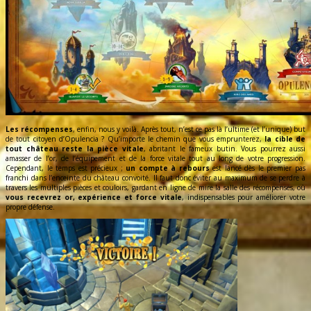
Les récompenses
, enfin, nous y voilà. Après tout, n’est ce pas là l’ultime (et l’unique) but
de tout citoyen d’Opulencia ? Qu’importe le chemin que vous emprunterez,
la cible de
tout château reste la pièce vitale
, abritant le fameux butin. Vous pourrez aussi
amasser de l’or, de l’équipement et de la force vitale tout au long de votre progression.
Cependant, le temps est précieux ;
un compte à rebours
est lancé dès le premier pas
franchi dans l’enceinte du château convoité. Il faut donc éviter au maximum de se perdre à
travers les multiples pièces et couloirs, gardant en ligne de mire la salle des récompenses, où
vous recevrez or, expérience et force vitale
, indispensables pour améliorer votre
propre défense.