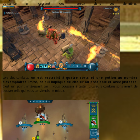
puissance en gagnant des niveaux dans ces dernières.
Lors des combats,
on est restreint à quatre sorts et une potion au nombre
d’exemplaires limité, ce qui implique de choisir au préalable et avec justesse
.
C’est un point intéressant car il vous poussera à tester plusieurs combinaisons avant de
trouver celle qui vous conviendra le mieux.