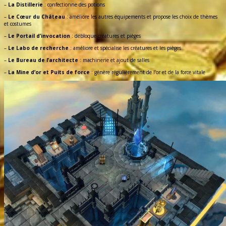
–
La Distillerie
: confectionne des potions
–
Le Cœur du Château
: améliore les autres équipements et propose les choix de thèmes
et costumes
–
Le Portail d’invocation
: débloque créatures et pièges
–
Le Labo de recherche
: améliore et spécialise les créatures et les pièges
–
Le Bureau de l’architecte
: machinerie et ajout de salles
–
La Mine d’or et Puits de force
: génère régulièrement de l’or et de la force vitale