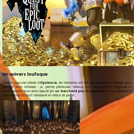
Un univers loufoque
Dans le royaume céleste d’
Opulencia
, les habitants ont bâti de véritables forteresses pour
protéger leurs richesses ; or, pierres précieuses, métaux rares, équipements magiques et
autres soieries. Vous serez épaulé par
un marchand peu scrupuleux
qui vous guidera et
vous munira du strict nécessaire en début de partie.