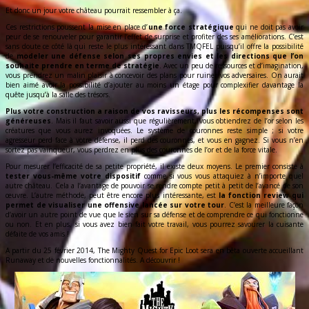
Et donc un jour votre château pourrait ressembler à ça.
Ces restrictions poussent la mise en place d’
une force stratégique
qui ne doit pas avoir
peur de se renouveler pour garantir l’effet de surprise et profiter des ses améliorations. C’est
sans doute ce côté là qui reste le plus intéressant dans TMQFEL puisqu’il offre la possibilité
de
modeler une défense selon ses propres envies et les directions que l’on
souhaite prendre en terme de stratégie
. Avec un peu de ressources et d’imagination,
vous prendrez un malin plaisir à concevoir des plans pour ruiner vos adversaires. On aurait
bien aimé avoir la possibilité d’ajouter au moins un étage pour complexifier davantage la
quête jusqu’à la salle des trésors.
Plus votre construction a raison de vos ravisseurs, plus les récompenses sont
généreuses
. Mais il faut savoir aussi que régulièrement, vous obtiendrez de l’or selon les
créatures que vous aurez invoquées. Le système de couronnes reste simple ; si votre
agresseur perd face à votre défense, il perd des couronnes, et vous en gagnez. Si vous n’en
sortez pas vainqueur, vous perdrez en plus des couronnes de l’or et de la force vitale.
Pour mesurer l’efficacité de sa petite propriété, il existe deux moyens. Le premier consiste à
tester vous-même votre dispositif
comme si vous vous attaquiez à n’importe quel
autre château. Cela a l’avantage de pouvoir se rendre compte petit à petit de l’avancé de son
œuvre. L’autre méthode, peut être encore plus intéressante, est
la fonction review qui
permet de visualiser une offensive lancée sur votre tour
. C’est la meilleure façon
d’avoir un autre point de vue que le sien sur sa défense et de comprendre ce qui fonctionne
ou non. Et en plus, si vous avez bien fait votre travail, vous pourrez savourer la cuisante
défaite de vos amis !
A partir du 25 février 2014, The Mighty Quest for Epic Loot sera en bêta ouverte accueillant
Runaway et de nouvelles fonctionnalités. A découvrir !