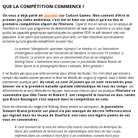
QUE LA COMPÉTITION COMMENCE !
On vous a déjà parlé de
Spacewar!
sur Culture Games. Non-content d’être le
premier jeu vidéo ambitieux, c’est bel et bien sur celui-ci qu’a eu lieu la
première compétition eSport de l’Histoire.
Copié et mis en service sur le campus de
Stanford en tant que programme de démonstration de base pour montrer à un plus large
public les capacités graphiques sophistiquées du système PDP, le soft devient très vite
populaire. À tel point que quelques jours plus tard, un flyer distribué aux étudiants
annonce qu’une grande compétition va avoir lieu :
Le premier ‘Intergalactic spacewar olympics’ se tiendra ici, au laboratoire
d’intelligence artificielle de l’université de Stanford, le mercredi 19 octobre, à
20 heures. Le premier prix sera un abonnement d’un an au magazine
Rolling Stone. L’événement sera couvert par le journaliste Stewart Brand, de
Stone Sports et la photographe Annie Liebowitz. Bière gratuite !.
Il ne faudra pas plus que cette annonce pour attirer les foules. On n’en était pas encore à
remplir des stades comme peuvent le faire les Worlds de
League of Legend
, mais il fallait bien
commencer quelque part.
Au total, ce sont
24 joueurs
qui se sont rencontrés pour
donner vie à la première bataille spatiale vidéoludique de tous les temps
. Les
affrontements se sont déroulés en équipe, mais aussi chacun pour soi puisque
l’Histoire se
souviendra que Slim Tovar et Robert E. ont remporté le tournoi en duo, tandis
que Bruce Baumgart s’est imposé dans la compétition en solo.
Dans les colonnes du magazine Rolling Stone promis au vainqueur,
le journaliste
Stewart Brand présent sur place n’a pas manqué de décrire l’effervescence
qui régnait dans les locaux de Stanford
,
non sans une légère pointe de sel,
vous en conviendrez :
À tout moment de la nuit (en dehors des heures ouvrables) en Amérique du
Nord, des centaines de techniciens en informatique sont hors de leur corps,
enfermés dans un combat à mort face à un ordinateur, ruinant leurs yeux