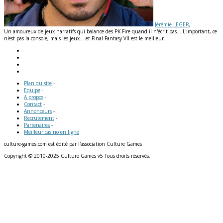
Jérémie LEGER
,
Un amoureux de jeux narratifs qui balance des PK Fire quand il n'écrit pas... L'important, ce
n'est pas la console, mais les jeux... et Final Fantasy VII est le meilleur.
Plan du site
-
Equipe
-
A propos
-
Contact
-
Annonceurs
-
Recrutement
-
Partenaires
-
Meilleur casino en ligne
culture-games.com est édité par l'association Culture Games
Copyright © 2010-2025 Culture Games v5 Tous droits réservés.