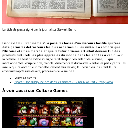
L’article de presse signé par le journaliste Stewart Brand
Brend
avait vu juste :
même s’il a posé les bases d’un discours hostile qui fera
date parmi les détracteurs les plus acharnés du jeu vidéo, il a compris que
l’Histoire était en marche et que le futur dixième art allait devenir l’un des
produits culturels les plus appréciés du monde dans les années à venir
.
Pour
sa défense, il a tout de même souligné l’état d’esprit bon enfant
de la soirée, lui qui
mentionne “beaucoup de rires, d’applaudissements et d’accolades » entre les participants
.
Les
rageux qui balancent leur manette, cassent leur clavier, leur écran ou insultent leurs
adversaires après une défaite, prenez-en de la graine !
Sources & crédits
Esport : Une discipline née dans les années 70 - par Nico Prat - RockyRama
À voir aussi sur Culture Games