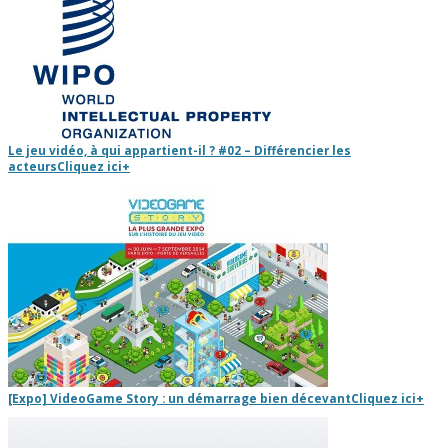
Le jeu vidéo, à qui appartient-il ? #02 – Différencier les
acteurs
Cliquez ici
+
[Expo] VideoGame Story : un démarrage bien décevant
Cliquez ici
+