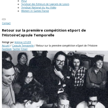
PEGI
Syndicat des Editeurs de Logiciels de Loisirs
Syndicat National du Jeu Vidéo
Women in Games France
Contact
Retour sur la première compétition eSport de
l’Histoire
Capsule Temporelle
Rédigé par
Jérémie LEGER
Accueil
/
Capsule Temporelle
/
Retour sur la première compétition eSport de l’Histoire
Facebook
Twitter
Email