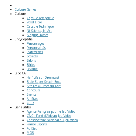
Culture Games
Culture
Capsule Temporelle
Voxel Libre
Capsule Technique
Ni Science, Ni Art
Singing Frames
Encyclopédie
Personnages
Personnalités
Plateformes
Sociétés
Salons
Séries
Lexique
Labo
CG
Half Life sur Dreamcast
Bible Super Smash Bros.
Site Les allumés du Kart
Concours
Events
All-Stars
Quiz
Liens
utiles
Agence Française pour le Jeu Vidéo
CNC : Fond d'Aide au Jeu Vidéo
Conservatoire National du Jeu Vidéo
France Esports
FullSet
MO5