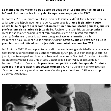
Le monde du jeu vidéo n’a pas attendu League of Legend pour se mettre à
l’eSport. Retour sur les Intergalactic-spacewar-olympics de 1972.
Le 7 octobre 2016, la France, sous l’impulsion de la secrétaire d’État Axelle Lemaire instaure
sa loi pour une République numérique.
Au cœur de celle-ci,
une législation toute
nouvelle de l’
eSport
qui créait notamment un nouveau statut pour les joueurs
professionnels salariés de jeux vidéo.
Forcément,
le sujet fait beaucoup parler à
l’échelle nationale et
nombreux
sont ceux qui découvrent alors l’aspect compétitif du
gaming.
Évidemment, vous ici qui
avez
tous grandi avec une manette dans la
main étiez déjà au courant que la discipline existait.
Saviez-vous en revanche que le
premier tournoi officiel sur un jeu vidéo remontait aux années 70 ?
Le 19 octobre 1972, Pong, le premier jeu vidéo commercialisé à grande échelle dans le monde
n’est même pas encore dans les rayons et n’arrivera qu’un peu plus d’un mois plus tard. Ce
jour-là, il se trame quelque chose dans l’ombre du campus de Stanford, l’une des universités
les plus sélectives des Etats-Unis située au cœur de la Silicon Valley et au sud de San
Francisco. C’est ici qu’aura lieu
la première compétition vidéoludique de l’Histoire
avec les « Intergalactic-spacewar-olympics ».
Hein ? Comment une compétition
eSportive peut voir le jour alors qu’aucun véritable jeu vidéo n’existe ? Attendez un peu
qu’on vous explique…