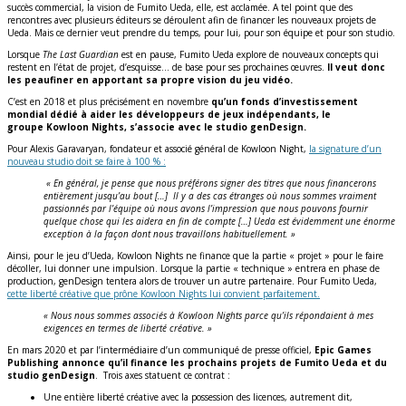
succès commercial, la vision de Fumito Ueda, elle, est acclamée. A tel point que des
rencontres avec plusieurs éditeurs se déroulent afin de financer les nouveaux projets de
Ueda. Mais ce dernier veut prendre du temps, pour lui, pour son équipe et pour son studio.
Lorsque
The Last Guardian
est en pause, Fumito Ueda explore de nouveaux concepts qui
restent en l’état de projet, d’esquisse… de base pour ses prochaines œuvres.
Il veut donc
les peaufiner en apportant sa propre vision du jeu vidéo.
C’est en 2018 et plus précisément en novembre
qu’un fonds d’investissement
mondial dédié à aider les développeurs de jeux indépendants, le
groupe Kowloon Nights, s’associe avec le studio genDesign.
Pour Alexis Garavaryan, fondateur et associé général de Kowloon Night,
la signature d’un
nouveau studio doit se faire à 100 % :
« En général, je pense que nous préférons signer des titres que nous financerons
entièrement jusqu’au bout […] Il y a des cas étranges où nous sommes vraiment
passionnés par l’équipe où nous avons l’impression que nous pouvons fournir
quelque chose qui les aidera en fin de compte […] Ueda est évidemment une énorme
exception à la façon dont nous travaillons habituellement. »
Ainsi, pour le jeu d’Ueda, Kowloon Nights ne finance que la partie « projet » pour le faire
décoller, lui donner une impulsion. Lorsque la partie « technique » entrera en phase de
production, genDesign tentera alors de trouver un autre partenaire. Pour Fumito Ueda,
cette liberté créative que prône Kowloon Nights lui convient parfaitement.
« Nous nous sommes associés à Kowloon Nights parce qu’ils répondaient à mes
exigences en termes de liberté créative. »
En mars 2020 et par l’intermédiaire d’un communiqué de presse officiel,
Epic Games
Publishing annonce qu’il finance les prochains projets de Fumito Ueda et du
studio genDesign
. Trois axes statuent ce contrat :
Une entière liberté créative avec la possession des licences, autrement dit,