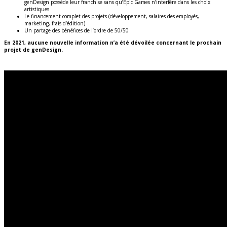
genDesign possède leur franchise sans qu’Epic Games n’interfère dans les choix
artistiques.
Le financement complet des projets (développement, salaires des employés,
marketing, frais d’édition)
Un partage des bénéfices de l’ordre de 50/50
En 2021, aucune nouvelle information n’a été dévoilée concernant le prochain
projet de genDesign.