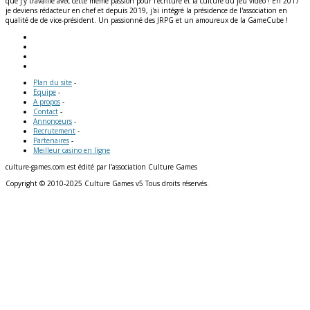
que j'y travaille avec cette même passion pour l'écriture et la culture du jeu vidéo ! En 2017
je deviens rédacteur en chef et depuis 2019, j'ai intégré la présidence de l'association en
qualité de de vice-président. Un passionné des JRPG et un amoureux de la GameCube !
Plan du site
-
Equipe
-
A propos
-
Contact
-
Annonceurs
-
Recrutement
-
Partenaires
-
Meilleur casino en ligne
culture-games.com est édité par l'association Culture Games
Copyright © 2010-2025 Culture Games v5 Tous droits réservés.