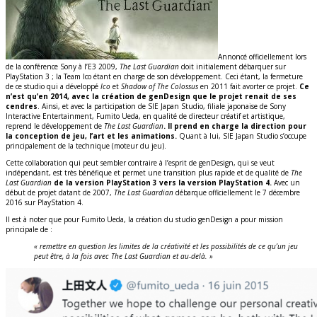
Annoncé officiellement lors
de la conférence Sony à l’E3 2009,
The Last Guardian
doit initialement débarquer sur
PlayStation 3 ; la Team Ico étant en charge de son développement. Ceci étant, la fermeture
de ce studio qui a développé
Ico
et
Shadow of The Colossus
en 2011 fait avorter ce projet.
Ce
n’est qu’en 2014, avec la création de genDesign que le projet renait de ses
cendres
. Ainsi, et avec la participation de SIE Japan Studio, filiale japonaise de Sony
Interactive Entertainment, Fumito Ueda, en qualité de directeur créatif et artistique,
reprend le développement de
The Last Guardian
. Il prend en charge la direction pour
la conception de jeu, l’art et les animations.
Quant à lui, SIE Japan Studio s’occupe
principalement de la technique (moteur du jeu).
Cette collaboration qui peut sembler contraire à l’esprit de genDesign, qui se veut
indépendant, est très bénéfique et permet une transition plus rapide et de qualité de
The
Last Guardian
de la version PlayStation 3 vers la version PlayStation 4.
Avec un
début de projet datant de 2007,
The Last Guardian
débarque officiellement le 7 décembre
2016 sur PlayStation 4.
Il est à noter que pour Fumito Ueda, la création du studio genDesign a pour mission
principale de :
« remettre en question les limites de la créativité et les possibilités de ce qu’un jeu
peut être, à la fois avec The Last Guardian et au-delà. »