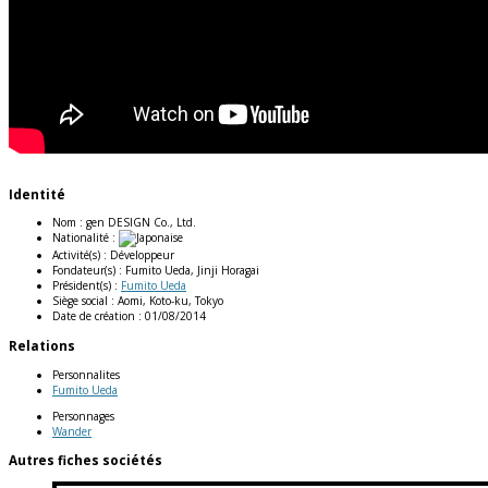
Identité
Nom :
gen DESIGN Co., Ltd.
Nationalité :
Activité(s) :
Développeur
Fondateur(s) :
Fumito Ueda, Jinji Horagai
Président(s) :
Fumito Ueda
Siège social :
Aomi, Koto-ku, Tokyo
Date de création :
01/08/2014
Relations
Personnalites
Fumito Ueda
Personnages
Wander
Autres fiches sociétés