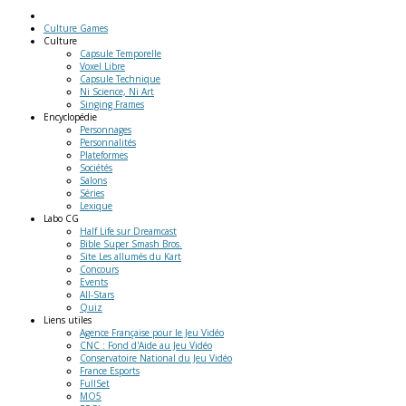
Culture Games
Culture
Capsule Temporelle
Voxel Libre
Capsule Technique
Ni Science, Ni Art
Singing Frames
Encyclopédie
Personnages
Personnalités
Plateformes
Sociétés
Salons
Séries
Lexique
Labo
CG
Half Life sur Dreamcast
Bible Super Smash Bros.
Site Les allumés du Kart
Concours
Events
All-Stars
Quiz
Liens
utiles
Agence Française pour le Jeu Vidéo
CNC : Fond d'Aide au Jeu Vidéo
Conservatoire National du Jeu Vidéo
France Esports
FullSet
MO5