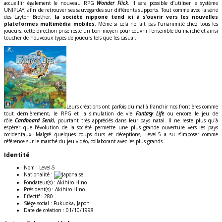
accueillir également le nouveau RPG
Wonder Flick
. Il sera possible d’utiliser le système
UNIPLAY, afin de retrouver ses sauvegardes sur différents supports. Tout comme avec la série
des Layton Brother,
la société nippone tend ici à s’ouvrir vers les nouvelles
plateformes multimédia mobiles
. Même si cela ne fait pas l’unanimité chez tous les
joueurs, cette direction prise reste un bon moyen pour couvrir l’ensemble du marché et ainsi
toucher de nouveaux types de joueurs tels que les casual.
Leurs créations ont parfois du mal à franchir nos frontières comme
tout dernièrement, le RPG et la simulation de vie
Fantasy Life
ou encore le jeu de
rôle
Cardboard Senki
, pourtant très appréciés dans leur pays natal. Il ne reste plus qu’à
espérer que l’évolution de la société permette une plus grande ouverture vers les pays
occidentaux. Malgré quelques coups durs et déceptions, Level-5 a su s’imposer comme
référence sur le marché du jeu vidéo, collaborant avec les plus grands.
Identité
Nom :
Level-5
Nationalité :
Fondateur(s) :
Akihiro Hino
Président(s) :
Akihiro Hino
Effectif :
280
Siège social :
Fukuoka, Japon
Date de création :
01/10/1998