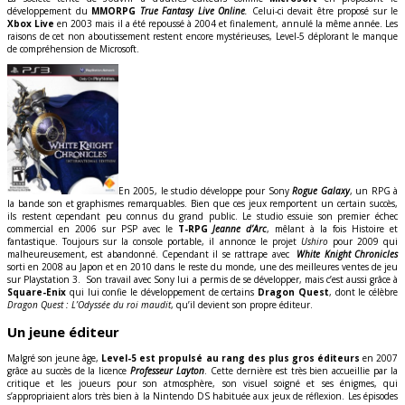
développement du
MMORPG
True Fantasy Live Online
.
Celui-ci devait être proposé sur le
Xbox Live
en 2003 mais il a été repoussé à 2004 et finalement, annulé la même année. Les
raisons de cet non aboutissement restent encore mystérieuses, Level-5 déplorant le manque
de compréhension de Microsoft.
En 2005, le studio développe pour Sony
Rogue
Galaxy
, un RPG à
la bande son et graphismes remarquables. Bien que ces jeux remportent un certain succès,
ils restent cependant peu connus du grand public. Le studio essuie son premier échec
commercial en 2006 sur PSP avec le
T-RPG
Jeanne d’Arc
, mêlant à la fois Histoire et
fantastique. Toujours sur la console portable, il annonce le projet
Ushiro
pour 2009 qui
malheureusement, est abandonné. Cependant il se rattrape avec
White Knight Chronicles
sorti en 2008 au Japon et en 2010 dans le reste du monde, une des meilleures ventes de jeu
sur Playstation 3. Son travail avec Sony lui a permis de se développer, mais c’est aussi grâce à
Square-Enix
qui lui confie le développement de certains
Dragon Quest
, dont le célèbre
Dragon Quest : L’Odyssée du roi maudit
, qu’il devient son propre éditeur.
Un jeune éditeur
Malgré son jeune âge,
Level-5 est propulsé au rang des plus gros éditeurs
en 2007
grâce au succès de la licence
Professeur Layton
. Cette dernière est très bien accueillie par la
critique et les joueurs pour son atmosphère, son visuel soigné et ses énigmes, qui
s’appropriaient alors très bien à la Nintendo DS habituée aux jeux de réflexion. Les épisodes