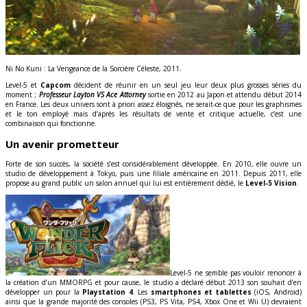
Ni No Kuni : La Vengeance de la Sorcière Céleste, 2011.
Level-5 et
Capcom
décident de réunir en un seul jeu leur deux plus grosses séries du
moment ;
Professeur Layton VS Ace Attorney
sortie en 2012 au Japon et attendu début 2014
en France. Les deux univers sont à priori assez éloignés, ne serait-ce que pour les graphismes
et le ton employé mais d’après les résultats de vente et critique actuelle, c’est une
combinaison qui fonctionne.
Un avenir prometteur
Forte de son succès, la société s’est considérablement développée. En 2010, elle ouvre un
studio de développement à Tokyo, puis une filiale américaine en 2011. Depuis 2011, elle
propose au grand public un salon annuel qui lui est entièrement dédié, le
Level-5 Vision
.
Level-5 ne semble pas vouloir renoncer à
la création d’un MMORPG et pour cause, le studio a déclaré début 2013 son souhait d’en
développer un pour la
Playstation 4
. Les
smartphones et tablettes
(iOS, Android)
ainsi que la grande majorité des consoles (PS3, PS Vita, PS4, Xbox One et Wii U) devraient