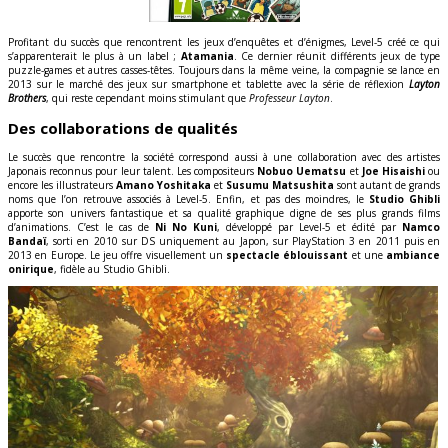
Profitant du succès que rencontrent les jeux d’enquêtes et d’énigmes, Level-5 créé ce qui
s’apparenterait le plus à un label ;
Atamania
. Ce dernier réunit différents jeux de type
puzzle-games et autres casses-têtes. Toujours dans la même veine, la compagnie se lance en
2013 sur le marché des jeux sur smartphone et tablette avec la série de réflexion
Layton
Brothers
, qui reste cependant moins stimulant que
Professeur Layton
.
Des collaborations de qualités
Le succès que rencontre la société correspond aussi à une collaboration avec des artistes
Japonais reconnus pour leur talent. Les compositeurs
Nobuo Uematsu
et
Joe Hisaishi
ou
encore les illustrateurs
Amano Yoshitaka
et
Susumu Matsushita
sont autant de grands
noms que l’on retrouve associés à Level-5. Enfin, et pas des moindres, le
Studio Ghibli
apporte son univers fantastique et sa qualité graphique digne de ses plus grands films
d’animations. C’est le cas de
Ni No Kuni
, développé par Level-5 et édité par
Namco
Bandaï
, sorti en 2010 sur DS uniquement au Japon, sur PlayStation 3 en 2011 puis en
2013 en Europe. Le jeu offre visuellement un
spectacle éblouissant
et une
ambiance
onirique
, fidèle au Studio Ghibli.