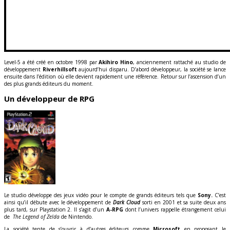
Level-5 a été créé en octobre 1998 par
Akihiro Hino
, anciennement rattaché au studio de
développement
Riverhillsoft
aujourd’hui disparu. D’abord développeur, la société se lance
ensuite dans l’édition où elle devient rapidement une référence. Retour sur l’ascension d’un
des plus grands éditeurs du moment.
Un développeur de RPG
Le studio développe des jeux vidéo pour le compte de grands éditeurs tels que
Sony.
C’est
ainsi qu’il débute avec le développement de
Dark Cloud
sorti en 2001 et sa suite deux ans
plus tard, sur Playstation 2. Il s’agit d’un
A-RPG
dont l’univers rappelle étrangement celui
de
The Legend of Zelda
de Nintendo.
La société tente de s’ouvrir à d’autres éditeurs comme
Microsoft
en proposant le