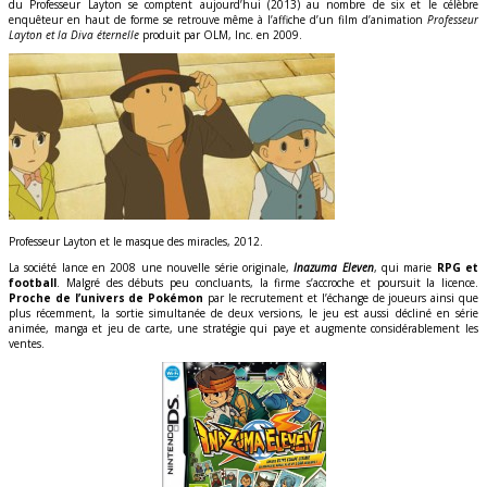
du Professeur Layton se comptent aujourd’hui (2013) au nombre de six et le célèbre
enquêteur en haut de forme se retrouve même à l’affiche d’un film d’animation
Professeur
Layton et la Diva
éternelle
produit par OLM, Inc. en 2009.
Professeur Layton et le masque des miracles, 2012.
La société lance en 2008 une nouvelle série originale,
Inazuma
Eleven
, qui marie
RPG et
football
. Malgré des débuts peu concluants, la firme s’accroche et poursuit la licence.
Proche de l’univers de Pokémon
par le recrutement et l’échange de joueurs ainsi que
plus récemment, la sortie simultanée de deux versions, le jeu est aussi décliné en série
animée, manga et jeu de carte, une stratégie qui paye et augmente considérablement les
ventes.