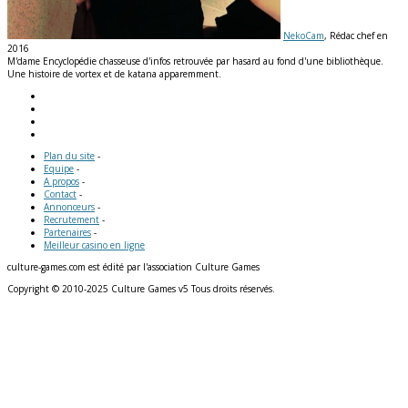
NekoCam
, Rédac chef en
2016
M'dame Encyclopédie chasseuse d'infos retrouvée par hasard au fond d'une bibliothèque.
Une histoire de vortex et de katana apparemment.
Plan du site
-
Equipe
-
A propos
-
Contact
-
Annonceurs
-
Recrutement
-
Partenaires
-
Meilleur casino en ligne
culture-games.com est édité par l'association Culture Games
Copyright © 2010-2025 Culture Games v5 Tous droits réservés.