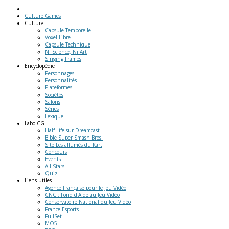
Culture Games
Culture
Capsule Temporelle
Voxel Libre
Capsule Technique
Ni Science, Ni Art
Singing Frames
Encyclopédie
Personnages
Personnalités
Plateformes
Sociétés
Salons
Séries
Lexique
Labo
CG
Half Life sur Dreamcast
Bible Super Smash Bros.
Site Les allumés du Kart
Concours
Events
All-Stars
Quiz
Liens
utiles
Agence Française pour le Jeu Vidéo
CNC : Fond d'Aide au Jeu Vidéo
Conservatoire National du Jeu Vidéo
France Esports
FullSet
MO5