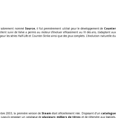
et sobrement nommé
Source
, il fut premièrement utilisé pour le développement de
Counter
xcellent suivi de Valve a permis au moteur d’évoluer efficacement au fil des ans, s’adaptant aux
pour les séries Half-Life et Counter-Strike ainsi que des jeux complets. L’évolution naturelle du
mbre 2003, la première version de
Steam
était officiellement née. Disposant d’un
catalogue
s, jusqu’à proposer un catalogue de
plusieurs milliers de titres
et de s’étendre aux logiciels,