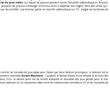
ial du jeux vidéo
, sur lequel les joueurs peuvent suivre l’actualité vidéoludique en fonction
 poussant les joueurs à échanger entre eux et/ou à dépenser leur argent dans des cartes, qui,
e luxe de contrôler une énorme partie du marché vidéoludique sur PC, malgré les tentatives de
e contrer les consoles de jeux passe pour Steam par deux facteurs principaux. Le premier est la
 sobrement nommées
Steam Machines
. Couplant la facilité d’accès d’une console et le choix des
sous Unix. Le second point est de rendre accessible et maniable des jeux pensés pour le duo
lleure précision et un compromis idéal entre les traditionnels contrôleurs PC et les manettes de