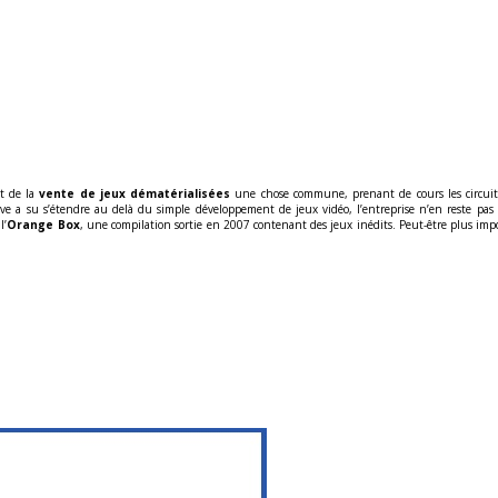
it de la
vente de jeux dématérialisées
une chose commune, prenant de cours les circuits
ve a su s’étendre au delà du simple développement de jeux vidéo, l’entreprise n’en reste pa
l’
Orange Box
, une compilation sortie en 2007 contenant des jeux inédits. Peut-être plus imp