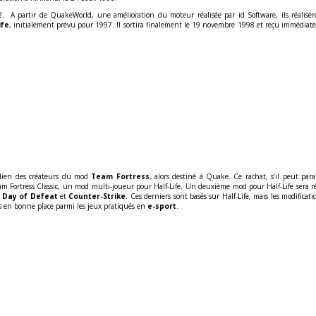
h 2. A partir de QuakeWorld, une amélioration du moteur réalisée par id Software, ils réal
ife
, initialement prévu pour 1997. Il sortira finalement le 19 novembre 1998 et reçu immédia
ralien des créateurs du mod
Team Fortress
, alors destiné à Quake. Ce rachat, s’il peut para
am Fortress Classic, un mod multi-joueur pour Half-Life. Un deuxième mod pour Half-Life sera r
,
Day of Defeat
et
Counter-Strike
. Ces derniers sont basés sur Half-Life, mais les modificati
rs en bonne place parmi les jeux pratiqués en
e-sport
.