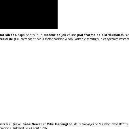
and succès
, s’appuyant sur un
moteur de jeu
et une
plateforme de distribution
tous d
ériel de jeu
, prétendant par la même occasion à populariser le gaming sur les systèmes basés s
ailler sur Quake,
Gabe Newell
et
Mike Harrington
, deux employés de Microsoft travaillant 
oration à Kirkland, le 24 août 1996.