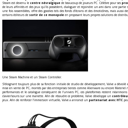
Steam est devenu le
centre névralgique
de beaucoup de joueurs PC. Célèbre pour ses
pro
de leurs affinités et des jeux qu’ils possèdent, dialoguer et rejoindre un ami dans une part
une fois rassemblées, offre des goodies tels des fonds d’écrans et des émoticônes, mais auss
certains éditeurs de
sortir de ce monopole
en proposant leurs propres solutions de distrib
Une Steam Machine et un Steam Controller.
S’éloignant toujours plus de sa fonction initiale de studio de développement, Valve a dévoi
mise en vente de PC, montés par des entreprises tierces comme Alienware ou encore Materiel.n
performances et le catalogue conséquent de l’univers PC, ces plateformes restent néanmoin
clavier/souris sur une manette. Afin de résoudre ce problème, Valve développe un
contrôleu
jeux. Afin de renforcer l’immersion virtuelle, Valve a annoncé un
partenariat avec HTC
pou