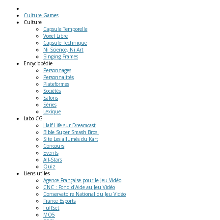
Culture Games
Culture
Capsule Temporelle
Voxel Libre
Capsule Technique
Ni Science, Ni Art
Singing Frames
Encyclopédie
Personnages
Personnalités
Plateformes
Sociétés
Salons
Séries
Lexique
Labo
CG
Half Life sur Dreamcast
Bible Super Smash Bros.
Site Les allumés du Kart
Concours
Events
All-Stars
Quiz
Liens
utiles
Agence Française pour le Jeu Vidéo
CNC : Fond d'Aide au Jeu Vidéo
Conservatoire National du Jeu Vidéo
France Esports
FullSet
MO5