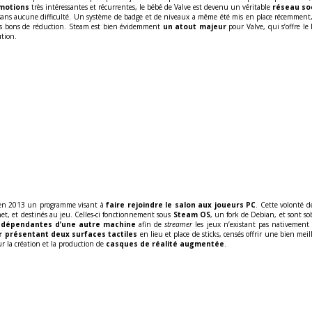
motions
très intéressantes et récurrentes, le bébé de Valve est devenu un véritable
réseau soc
ie sans aucune difficulté. Un système de badge et de niveaux a même été mis en place récemment,
i des bons de réduction. Steam est bien évidemment
un atout majeur
pour Valve, qui s’offre l
ution.
lé en 2013 un programme visant à
faire rejoindre le salon aux joueurs PC
. Cette volonté d
et, et destinés au jeu. Celles-ci fonctionnement sous
Steam OS
, un fork de Debian, et sont
s
dépendantes d’une autre machine
afin de
streamer
les jeux n’existant pas nativement 
r présentant deux surfaces tactiles
en lieu et place de sticks, censés offrir une bien mei
r la création et la production de
casques de réalité augmentée
.