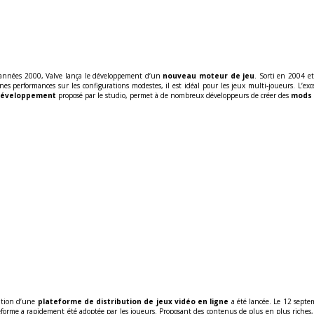
s années 2000, Valve lança le développement d‘un
nouveau moteur de jeu
. Sorti en 2004 
onnes performances sur les configurations modestes, il est idéal pour les jeux multi-joueurs. L’e
 développement
proposé par le studio, permet à de nombreux développeurs de créer des
mods
éation d’une
plateforme de distribution de jeux vidéo en ligne
a été lancée. Le 12 septe
ateforme a rapidement été adoptée par les joueurs. Proposant des contenus de plus en plus riche