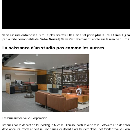
Valve est une entreprise aux multiples facettes. Elle a en effet porté
plusieurs séries à gr
par la forte personnalité de
Gabe Newell
, Valve s’est récemment lancée sur le marché du
mat
La naissance d’un studio pas comme les autres
Les bureaux de Valve Corporation.
Inspirés par le départ de leur collègue Michael Abrash, parti rejoindre id Software afin de trav
développeurs, d’ores et déjà millionnaires, quittent alors leur employeur et fondent Valve Corp