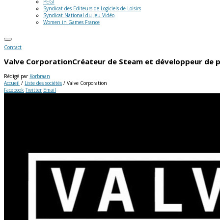
PEGI
Syndicat des Editeurs de Logiciels de Loisirs
Syndicat National du Jeu Vidéo
Women in Games France
Contact
Valve Corporation
Créateur de Steam et développeur de pl
Rédigé par
Korbraan
Accueil
/
Liste des sociétés
/
Valve Corporation
Facebook
Twitter
Email