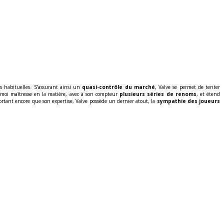
 habituelles. S’assurant ainsi un
quasi-contrôle du marché
, Valve se permet de tenter
s moi maîtresse en la matière, avec à son compteur
plusieurs séries de renoms
, et étend
ortant encore que son expertise, Valve possède un dernier atout, la
sympathie des joueurs