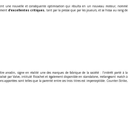
isèrent une nouvelle et conséquente optimisation qui résulta en un nouveau moteur, nommé
tement
d’excellentes critiques
, tant par la presse que par les joueurs, et se hissa au rang de
ître anodin, signe en réalité une des marques de fabrique de la société : l’intérêt porté à la
éalisé par Valve, intitulé Ricochet et également disponible en standalone, mélangeant match à
ons apportées sont telles que la parenté entre ces trois titres est imperceptible. Counter-Strike,