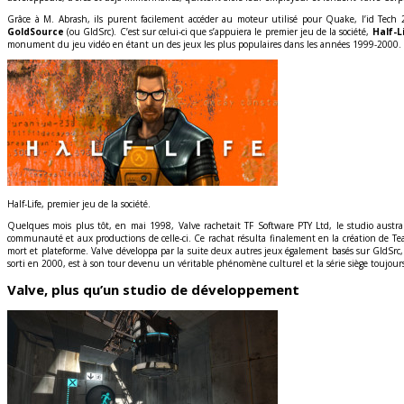
Grâce à M. Abrash, ils purent facilement accéder au moteur utilisé pour Quake, l’id Tec
GoldSource
(ou GldSrc). C’est sur celui-ci que s’appuiera le premier jeu de la société,
Half-L
monument du jeu vidéo en étant un des jeux les plus populaires dans les années 1999-2000.
Half-Life, premier jeu de la société.
Quelques mois plus tôt, en mai 1998, Valve rachetait TF Software PTY Ltd, le studio aust
communauté et aux productions de celle-ci. Ce rachat résulta finalement en la création de Te
mort et plateforme. Valve développa par la suite deux autres jeux également basés sur GldSrc
sorti en 2000, est à son tour devenu un véritable phénomène culturel et la série siège toujou
Valve, plus qu’un studio de développement