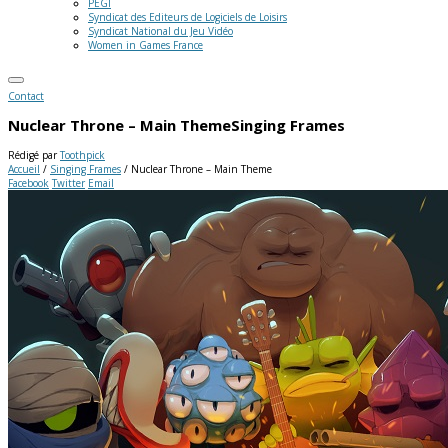
PEGI
Syndicat des Editeurs de Logiciels de Loisirs
Syndicat National du Jeu Vidéo
Women in Games France
Contact
Nuclear Throne – Main Theme
Singing Frames
Rédigé par
Toothpick
Accueil
/
Singing Frames
/
Nuclear Throne – Main Theme
Facebook
Twitter
Email