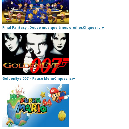
Final Fantasy : Douce musique à nos oreilles
Cliquez ici
+
GoldenEye 007 – Pause Menu
Cliquez ici
+