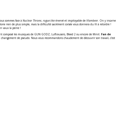
 nous sommes face à
Nuclear Throne
,
rogue-like
énervé et impitoyable de
Vlambeer.
On y incarne
rie rien de plus simple, mais la difficulté sacrément corsée vous donnera du fil à retordre !
en vaux la peine !
ment composé les musiques de GUN GODZ, Luftrausers, Bleed 2 ou encore de Minit.
Fan de
 son changement de pseudo. Nous vous recommandons chaudement de découvrir son travail, c’est