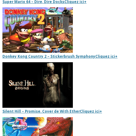
Super Mario 64 – Dire, Dire Docks
Cliquez ici
+
Donkey Kong Country 2 – Stickerbrush Symphony
Cliquez ici
+
Silent Hill – Promise. Cover de With Ether
Cliquez ici
+