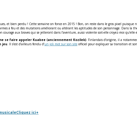
ues, et bien perdu ! Cette semaine on fonce en 2015 ! Bon, on reste dans le gros pixel puisque
armes à feu et des mutations améliorant ou altérant les aptitudes de son personnage. Dans la théo
n courage aux braves qui se jetteront dans l’aventure, aussi violente soit-elle croyez-moi qu’elle 
aime se faire appeler Kuabee (anciennement Kozilek)
. Finlandais d’origine, il a notam
n jeu
. Il s’est d’ailleurs fendu d’
un joli mot sur son site
officiel pour expliquer sa transition et
 musicale
Cliquez ici
+