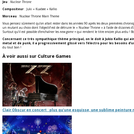
Jeu
:
Nuclear Throne
Compositeur
: Juki « Kuabee » Kallio
Morceau
: Nuclear Throne Main Theme
Vous pensiez sûrement qu’on allait rester dans les années 90 après les deux premières chroniq
un mutant au choix dont l’objectif est de détruire le « Nuclear Throne » à l’aide de dizaines d’
Surtout qu’il est possible d’enchaîner les
new-game
+ qui rendent le titre encore plus ardu ! Bo
Concernant ce très sympathique thème principal, on le doit à Jukio Kallio qui 
metal et de punk, il a progressivement glissé vers l’électro pour les besoins d’u
du tout bon !
À voir aussi sur Culture Games
Clair Obscur en concert : plus qu’une esquisse, une sublime peinture