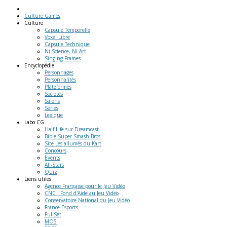
Culture Games
Culture
Capsule Temporelle
Voxel Libre
Capsule Technique
Ni Science, Ni Art
Singing Frames
Encyclopédie
Personnages
Personnalités
Plateformes
Sociétés
Salons
Séries
Lexique
Labo
CG
Half Life sur Dreamcast
Bible Super Smash Bros.
Site Les allumés du Kart
Concours
Events
All-Stars
Quiz
Liens
utiles
Agence Française pour le Jeu Vidéo
CNC : Fond d'Aide au Jeu Vidéo
Conservatoire National du Jeu Vidéo
France Esports
FullSet
MO5