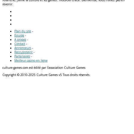
revanche, j'aime la culture et les games ; mots-clef check. Bienvenue, vous n'allez pas en
revenir.
Plan du site
-
Equipe
-
A propos
-
Contact
-
Annonceurs
-
Recrutement
-
Partenaires
-
Meilleur casino en ligne
culture-games.com est édité par l'association Culture Games
Copyright © 2010-2025 Culture Games v5 Tous droits réservés.