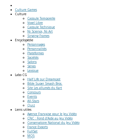
Culture Games
Culture
Capsule Temporelle
Voxel Libre
Capsule Technique
Ni Science, Ni Art
Singing Frames
Encyclopédie
Personnages
Personnalités
Plateformes
Sociétés
Salons
Séries
Lexique
Labo
CG
Half Life sur Dreamcast
Bible Super Smash Bros.
Site Les allumés du Kart
Concours
Events
All-Stars
Quiz
Liens
utiles
Agence Française pour le Jeu Vidéo
CNC : Fond d'Aide au Jeu Vidéo
Conservatoire National du Jeu Vidéo
France Esports
FullSet
MO5