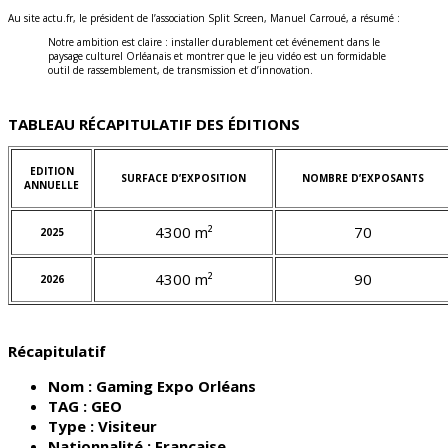
Au site actu.fr, le président de l’association Split Screen, Manuel Carroué, a résumé :
Notre ambition est claire : installer durablement cet événement dans le
paysage culturel Orléanais et montrer que le jeu vidéo est un formidable
outil de rassemblement, de transmission et d’innovation.
TABLEAU RÉCAPITULATIF DES ÉDITIONS
EDITION
SURFACE D’EXPOSITION
NOMBRE D’EXPOSANTS
ANNUELLE
4300 m²
70
2025
4300 m²
90
2026
Récapitulatif
Nom :
Gaming Expo Orléans
TAG :
GEO
Type :
Visiteur
Nationnalité :
Française