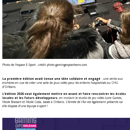
Photo de l’espace E-Sport ; crédit photo gamingexpoorleans.com
La première édition avait tenue une idée solidaire et engagé
: une vente aux
enchères en vue de créer une salle de jeux vidéo pour les enfants hospitalisés au CHU
d’Orléans.
L’édition 2026 veut également mettre en avant et faire rencontrer les écoles
locales et les futurs développeurs
, en invitant le studio de jeu vidéo Loire Games,
l’école Brassart et l’école Coda, basée à Orléans. L’Armée de l’Air est également présente car
elle dispose d’une équipe e-sport !