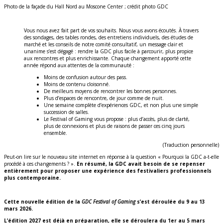
Photo de la façade du Hall Nord au Moscone Center ; crédit photo GDC
Vous nous avez fait part de vos souhaits. Nous vous avons écoutés. À travers
des sondages, des tables rondes, des entretiens individuels, des études de
marché et les conseils de notre comité consultatif, un message clair et
unanime s’est dégagé : rendre la GDC plus facile à parcourir, plus propice
aux rencontres et plus enrichissante. Chaque changement apporté cette
année répond aux attentes de la communauté :
Moins de confusion autour des pass.
Moins de contenu cloisonné.
De meilleurs moyens de rencontrer les bonnes personnes.
Plus d’espaces de rencontre, de jour comme de nuit.
Une semaine complète d’expériences GDC, et non plus une simple
succession de salles.
Le Festival of Gaming vous propose : plus d’accès, plus de clarté,
plus de connexions et plus de raisons de passer ces cinq jours
ensemble.
(Traduction personnelle)
Peut-on lire sur le nouveau site internet en réponse à la question « Pourquoi la GDC a-t-elle
procédé à ces changements ? ».
En résumé, la GDC avait besoin de se repenser
entièrement pour proposer une expérience des festivaliers professionnels
plus contemporaine.
Cette nouvelle édition de la
GDC Festival of Gaming
s’est déroulée du 9 au 13
mars 2026.
L’édition 2027 est déjà en préparation, elle se déroulera du 1er au 5 mars