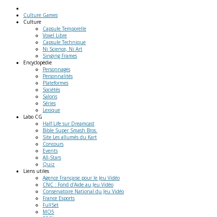
Culture Games
Culture
Capsule Temporelle
Voxel Libre
Capsule Technique
Ni Science, Ni Art
Singing Frames
Encyclopédie
Personnages
Personnalités
Plateformes
Sociétés
Salons
Séries
Lexique
Labo
CG
Half Life sur Dreamcast
Bible Super Smash Bros.
Site Les allumés du Kart
Concours
Events
All-Stars
Quiz
Liens
utiles
Agence Française pour le Jeu Vidéo
CNC : Fond d'Aide au Jeu Vidéo
Conservatoire National du Jeu Vidéo
France Esports
FullSet
MO5