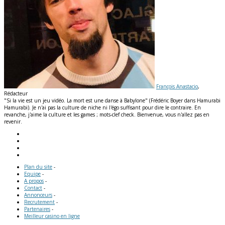
François Anastacio
,
Rédacteur
"Si la vie est un jeu vidéo. La mort est une danse à Babylone" (Frédéric Boyer dans Hamurabi
Hamurabi). Je n'ai pas la culture de niche ni l'égo suffisant pour dire le contraire. En
revanche, j'aime la culture et les games ; mots-clef check. Bienvenue, vous n'allez pas en
revenir.
Plan du site
-
Equipe
-
A propos
-
Contact
-
Annonceurs
-
Recrutement
-
Partenaires
-
Meilleur casino en ligne