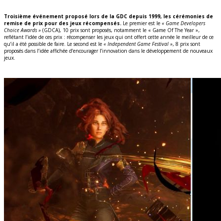
Troisième événement proposé lors de la GDC depuis 1999, les cérémonies de
remise de prix pour des jeux récompensés.
Le premier est le
« Game Developers
Choice Awards »
(GDCA), 10 prix sont proposés, notamment le « Game Of The Year »,
reflétant l’idée de ces prix : récompenser les jeux qui ont offert cette année le meilleur de ce
qu’il a été possible de faire. Le second est le
« Independent Game Festival »
, 8 prix sont
proposés dans l’idée affichée d’encourager l’innovation dans le développement de nouveaux
jeux.