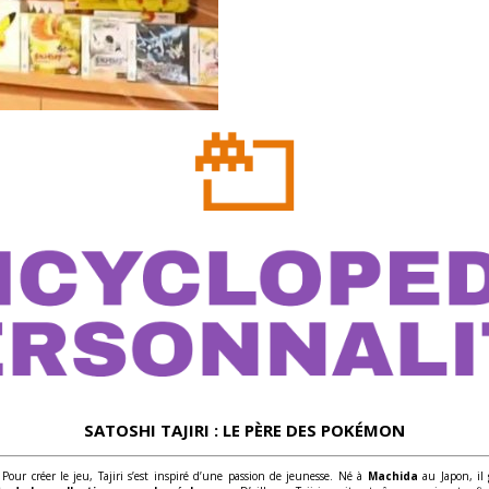
SATOSHI TAJIRI : LE PÈRE DES POKÉMON
 Pour créer le jeu, Tajiri s’est inspiré d’une passion de jeunesse. Né à
Machida
au Japon, il 