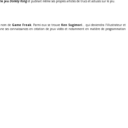
 le jeu
Donkey Kong
et publiait même ses propres articles de trucs et astuces sur le jeu.
u nom de
Game Freak
. Parmi eux se trouve
Ken Sugimori
… qui deviendra l’illustrateur et
ctionne ses connaissances en création de jeux vidéo et notamment en matière de programmation