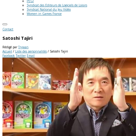
PEGI
Syndicat des Editeurs de Logiciels de Loisirs
Syndicat National du Jeu Vidéo
Women in Games France
Contact
Satoshi Tajiri
Rédigé par
Trywan
Accueil
/
Liste des personnalités
/
Satoshi Tajiri
Facebook
Twitter
Email