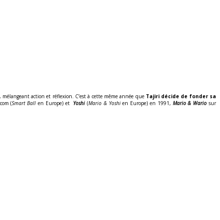
, mélangeant action et réflexion. C’est à cette même année que
Tajiri décide de fonder sa
com (
Smart Ball
en Europe) et
Yoshi
(
Mario & Yoshi
en Europe) en 1991,
Mario & Wario
sur