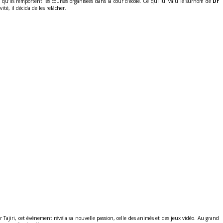
fin qu’ils remportent les courses organisées dans la cour d’école. Ce qui lui valu le surnom de
Dr
té, il décida de les relâcher.
r Tajiri, cet événement révéla sa nouvelle passion, celle des animés et des jeux vidéo. Au grand