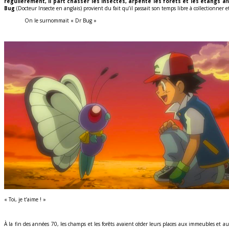
régulièrement, il part chasser les insectes, arpente les forêts et les étangs af
Bug
(Docteur Insecte en anglais) provient du fait qu’il passait son temps libre à collectionner et
On le surnommait « Dr Bug »
« Toi, je t’aime ! »
À la fin des années 70, les champs et les forêts avaient céder leurs places aux immeubles et au