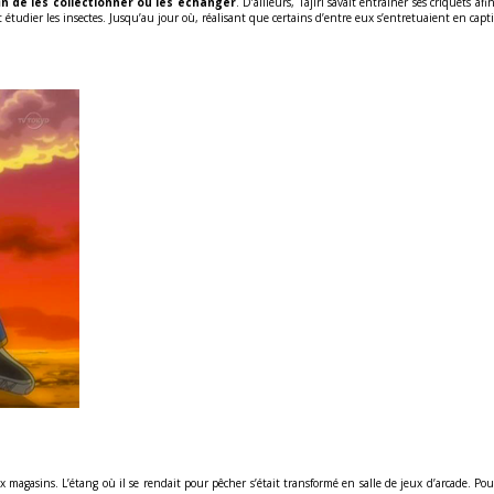
in de les collectionner ou les échanger
. D’ailleurs, Tajiri savait entraîner ses criquets a
 étudier les insectes. Jusqu’au jour où, réalisant que certains d’entre eux s’entretuaient en captivi
x magasins. L’étang où il se rendait pour pêcher s’était transformé en salle de jeux d’arcade. Pou