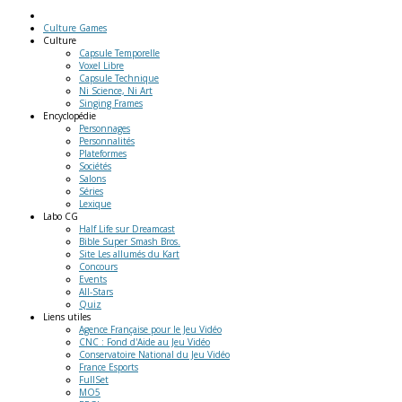
Culture Games
Culture
Capsule Temporelle
Voxel Libre
Capsule Technique
Ni Science, Ni Art
Singing Frames
Encyclopédie
Personnages
Personnalités
Plateformes
Sociétés
Salons
Séries
Lexique
Labo
CG
Half Life sur Dreamcast
Bible Super Smash Bros.
Site Les allumés du Kart
Concours
Events
All-Stars
Quiz
Liens
utiles
Agence Française pour le Jeu Vidéo
CNC : Fond d'Aide au Jeu Vidéo
Conservatoire National du Jeu Vidéo
France Esports
FullSet
MO5