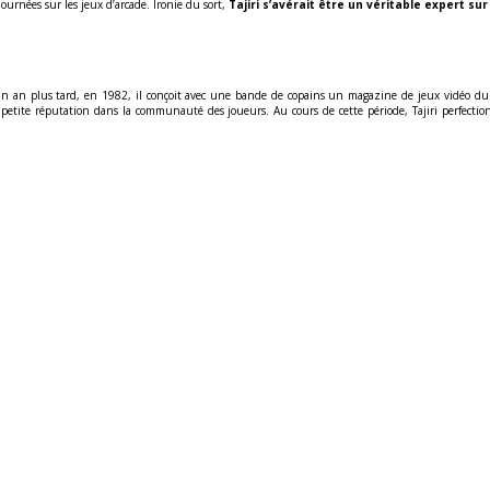
 journées sur les jeux d’arcade. Ironie du sort,
Tajiri s’avérait être un véritable expert sur
 Un an plus tard, en 1982, il conçoit avec une bande de copains un magazine de jeux vidéo d
ne petite réputation dans la communauté des joueurs. Au cours de cette période, Tajiri perfe