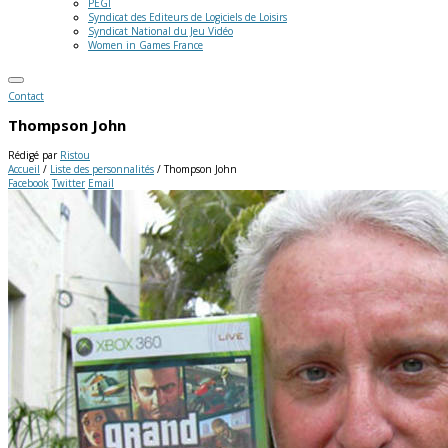
PEGI
Syndicat des Editeurs de Logiciels de Loisirs
Syndicat National du Jeu Vidéo
Women in Games France
Contact
Thompson John
Rédigé par
Ristou
Accueil
/
Liste des personnalités
/
Thompson John
Facebook
Twitter
Email