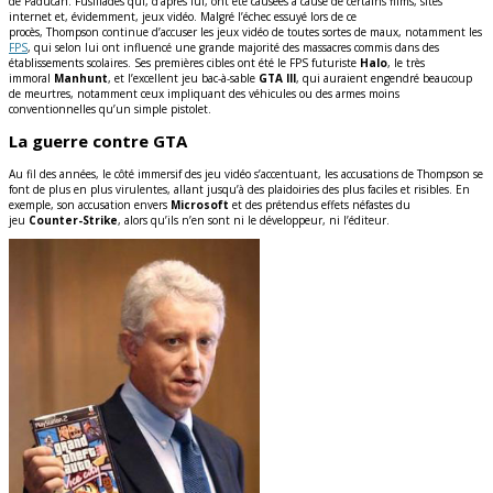
de Paducah. Fusillades qui, d’après lui, ont été causées à cause de certains films, sites
internet et, évidemment, jeux vidéo. Malgré l’échec essuyé lors de ce
procès, Thompson continue d’accuser les jeux vidéo de toutes sortes de maux, notamment les
FPS
, qui selon lui ont influencé une grande majorité des massacres commis dans des
établissements scolaires. Ses premières cibles ont été le FPS futuriste
Halo
, le très
immoral
Manhunt
, et l’excellent jeu bac-à-sable
GTA III
, qui auraient engendré beaucoup
de meurtres, notamment ceux impliquant des véhicules ou des armes moins
conventionnelles qu’un simple pistolet.
La guerre contre GTA
Au fil des années, le côté immersif des jeu vidéo s’accentuant, les accusations de Thompson se
font de plus en plus virulentes, allant jusqu’à des plaidoiries des plus faciles et risibles. En
exemple, son accusation envers
Microsoft
et des prétendus effets néfastes du
jeu
Counter-Strike
, alors qu’ils n’en sont ni le développeur, ni l’éditeur.