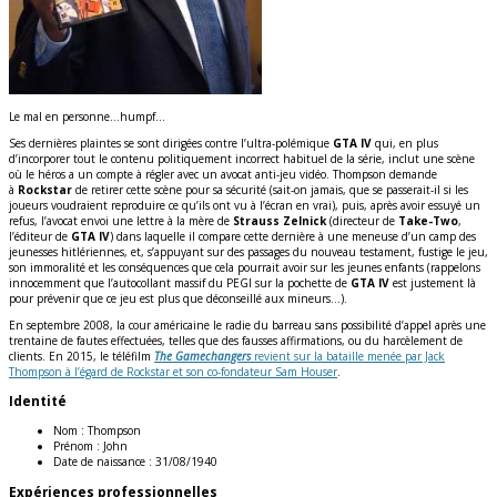
Le mal en personne…humpf…
Ses dernières plaintes se sont dirigées contre l’ultra-polémique
GTA IV
qui, en plus
d’incorporer tout le contenu politiquement incorrect habituel de la série, inclut une scène
où le héros a un compte à régler avec un avocat anti-jeu vidéo. Thompson demande
à
Rockstar
de retirer cette scène pour sa sécurité (sait-on jamais, que se passerait-il si les
joueurs voudraient reproduire ce qu’ils ont vu à l’écran en vrai), puis, après avoir essuyé un
refus, l’avocat envoi une lettre à la mère de
Strauss Zelnick
(directeur de
Take-Two
,
l’éditeur de
GTA IV
) dans laquelle il compare cette dernière à une meneuse d’un camp des
jeunesses hitlériennes, et, s’appuyant sur des passages du nouveau testament, fustige le jeu,
son immoralité et les conséquences que cela pourrait avoir sur les jeunes enfants (rappelons
innocemment que l’autocollant massif du PEGI sur la pochette de
GTA IV
est justement là
pour prévenir que ce jeu est plus que déconseillé aux mineurs…).
En septembre 2008, la cour américaine le radie du barreau sans possibilité d’appel après une
trentaine de fautes effectuées, telles que des fausses affirmations, ou du harcèlement de
clients. En 2015, le téléfilm
The Gamechangers
revient sur la bataille menée par Jack
Thompson à l’égard de Rockstar et son co-fondateur Sam Houser
.
Identité
Nom :
Thompson
Prénom :
John
Date de naissance :
31/08/1940
Expériences professionnelles