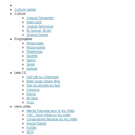
Culture Games
Culture
Capsule Temporelle
Voxel Libre
Capsule Technique
Ni Science, Ni Art
Singing Frames
Encyclopédie
Personnages
Personnalités
Plateformes
Sociétés
Salons
Séries
Lexique
Labo
CG
Half Life sur Dreamcast
Bible Super Smash Bros.
Site Les allumés du Kart
Concours
Events
All-Stars
Quiz
Liens
utiles
Agence Française pour le Jeu Vidéo
CNC : Fond d'Aide au Jeu Vidéo
Conservatoire National du Jeu Vidéo
France Esports
FullSet
MO5