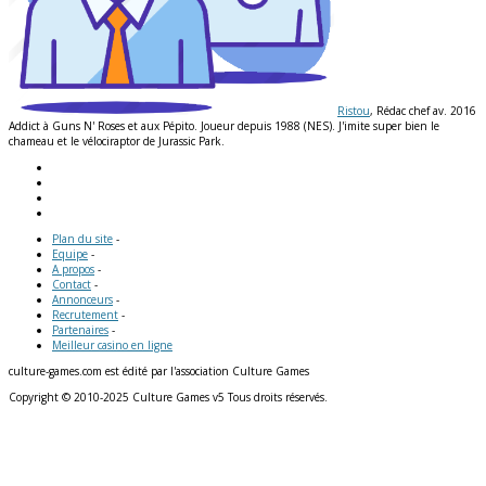
Ristou
, Rédac chef av. 2016
Addict à Guns N' Roses et aux Pépito. Joueur depuis 1988 (NES). J'imite super bien le
chameau et le vélociraptor de Jurassic Park.
Plan du site
-
Equipe
-
A propos
-
Contact
-
Annonceurs
-
Recrutement
-
Partenaires
-
Meilleur casino en ligne
culture-games.com est édité par l'association Culture Games
Copyright © 2010-2025 Culture Games v5 Tous droits réservés.