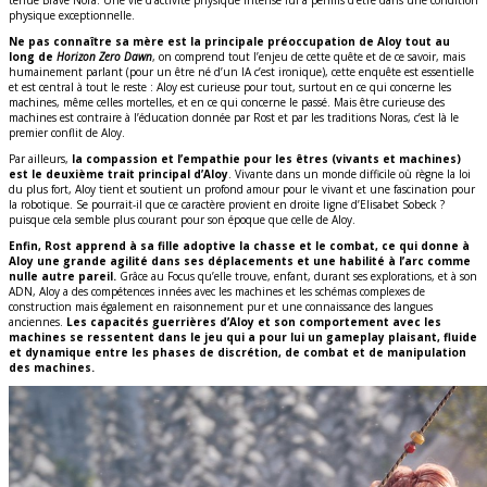
tenue Brave Nora. Une vie d’activité physique intense lui a permis d’être dans une condition
physique exceptionnelle.
Ne pas connaître sa mère est la principale préoccupation de Aloy tout au
long de
Horizon Zero Dawn
, on comprend tout l’enjeu de cette quête et de ce savoir, mais
humainement parlant (pour un être né d’un IA c’est ironique), cette enquête est essentielle
et est central à tout le reste : Aloy est curieuse pour tout, surtout en ce qui concerne les
machines, même celles mortelles, et en ce qui concerne le passé. Mais être curieuse des
machines est contraire à l’éducation donnée par Rost et par les traditions Noras, c’est là le
premier conflit de Aloy.
Par ailleurs,
la compassion et l’empathie pour les êtres (vivants et machines)
est le deuxième trait principal d’Aloy
. Vivante dans un monde difficile où règne la loi
du plus fort, Aloy tient et soutient un profond amour pour le vivant et une fascination pour
la robotique. Se pourrait-il que ce caractère provient en droite ligne d’Elisabet Sobeck ?
puisque cela semble plus courant pour son époque que celle de Aloy.
Enfin, Rost apprend à sa fille adoptive la chasse et le combat, ce qui donne à
Aloy une grande agilité dans ses déplacements et une habilité à l’arc comme
nulle autre pareil.
Grâce au Focus qu’elle trouve, enfant, durant ses explorations, et à son
ADN, Aloy a des compétences innées avec les machines et les schémas complexes de
construction mais également en raisonnement pur et une connaissance des langues
anciennes.
Les capacités guerrières d’Aloy et son comportement avec les
machines se ressentent dans le jeu qui a pour lui un gameplay plaisant, fluide
et dynamique entre les phases de discrétion, de combat et de manipulation
des machines.