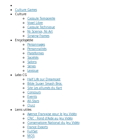
Culture Games
Culture
Capsule Temporelle
Voxel Libre
Capsule Technique
Ni Science, Ni Art
Singing Frames
Encyclopédie
Personnages
Personnalités
Plateformes
Sociétés
Salons
Séries
Lexique
Labo
CG
Half Life sur Dreamcast
Bible Super Smash Bros.
Site Les allumés du Kart
Concours
Events
All-Stars
Quiz
Liens
utiles
Agence Française pour le Jeu Vidéo
CNC : Fond d'Aide au Jeu Vidéo
Conservatoire National du Jeu Vidéo
France Esports
FullSet
MO5