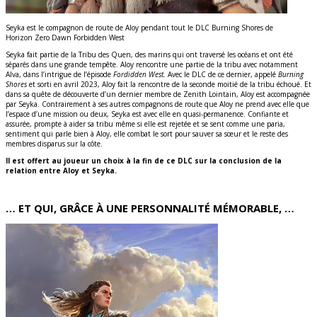
Seyka est le compagnon de route de Aloy pendant tout le DLC Burning Shores de
Horizon Zero Dawn Forbidden West
Seyka fait partie de la Tribu des Quen, des marins qui ont traversé les océans et ont été
séparés dans une grande tempête. Aloy rencontre une partie de la tribu avec notamment
Alva, dans l’intrigue de l’épisode
Fordidden West.
Avec le DLC de ce dernier, appelé
Burning
Shores
et sorti en avril 2023, Aloy fait la rencontre de la seconde moitié de la tribu échoué. Et
dans sa quête de découverte d’un dernier membre de Zenith Lointain, Aloy est accompagnée
par Seyka. Contrairement à ses autres compagnons de route que Aloy ne prend avec elle que
l’espace d’une mission ou deux, Seyka est avec elle en quasi-permanence. Confiante et
assurée, prompte à aider sa tribu même si elle est rejetée et se sent comme une paria,
sentiment qui parle bien à Aloy, elle combat le sort pour sauver sa sœur et le reste des
membres disparus sur la côte.
Il est offert au joueur un choix à la fin de ce DLC sur la conclusion de la
relation entre Aloy et Seyka.
… ET QUI, GRÂCE À UNE PERSONNALITÉ MÉMORABLE, …