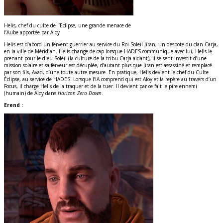
Helis, chef du culte de l’Eclipse, une grande menace de
l’Aube apportée par Aloy
Helis est d’abord un fervent guerrier au service du Roi-Soleil Jiran, un despote du clan Carja,
en la ville de Méridian. Helis change de cap lorsque HADES communique avec lui, Helis le
prenant pour le dieu Soleil (la culture de la tribu Carja aidant), il se sent investit d’une
mission solaire et sa ferveur est décuplée, d’autant plus que Jiran est assassiné et remplacé
par son fils, Avad, d’une toute autre mesure. En pratique, Helis devient le chef du Culte
Éclipse, au service de HADES. Lorsque l’IA comprend qui est Aloy et la repère au travers d’un
Focus, il charge Helis de la traquer et de la tuer. Il devient par ce fait le pire ennemi
(humain) de Aloy dans
Horizon Zero Dawn
.
Erend :