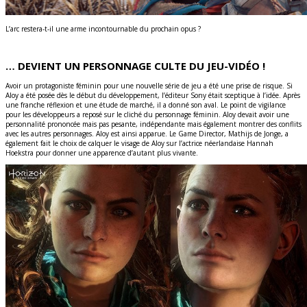
L’arc restera-t-il une arme incontournable du prochain opus ?
… DEVIENT UN PERSONNAGE CULTE DU JEU-VIDÉO !
Avoir un protagoniste féminin pour une nouvelle série de jeu a été une prise de risque. Si
Aloy a été posée dès le début du développement, l’éditeur Sony était sceptique à l’idée. Après
une franche réflexion et une étude de marché, il a donné son aval. Le point de vigilance
pour les développeurs a reposé sur le cliché du personnage féminin. Aloy devait avoir une
personnalité prononcée mais pas pesante, indépendante mais également montrer des conflits
avec les autres personnages. Aloy est ainsi apparue. Le Game Director, Mathijs de Jonge, a
également fait le choix de calquer le visage de Aloy sur l’actrice néerlandaise Hannah
Hoekstra pour donner une apparence d’autant plus vivante.