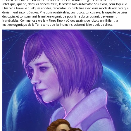
robotique, quand, dans les années 2060, la société Faro Automated Solutions, pour laquelle
Elisabet a travaillé quelques années, rencontre un problème avec leurs robots de combats qui
deviennent incontrôlables. Pire qu’incontrôlables, ces robots, conçus avec la capacité de créer
des copies et consommant la matière organique pour faire du carburant, deviennent
inarrêtables. Commence alors le « Fléau Faro » où des essaims de robots annihilent la
matière organique de la Terre sans que les humains puissent faire quelque chose.