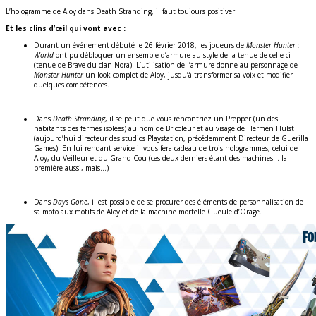
L’hologramme de Aloy dans Death Stranding, il faut toujours positiver !
Et les clins d’œil qui vont avec :
Durant un événement débuté le 26 février 2018, les joueurs de
Monster Hunter :
World
ont pu débloquer un ensemble d’armure au style de la tenue de celle-ci
(tenue de Brave du clan Nora). L’utilisation de l’armure donne au personnage de
Monster Hunter
un look complet de Aloy, jusqu’à transformer sa voix et modifier
quelques compétences.
Dans
Death Stranding
, il se peut que vous rencontriez un Prepper (un des
habitants des fermes isolées) au nom de Bricoleur et au visage de Hermen Hulst
(aujourd’hui directeur des studios Playstation, précédemment Directeur de Guerilla
Games). En lui rendant service il vous fera cadeau de trois hologrammes, celui de
Aloy, du Veilleur et du Grand-Cou (ces deux derniers étant des machines… la
première aussi, mais…)
Dans
Days Gone
, il est possible de se procurer des éléments de personnalisation de
sa moto aux motifs de Aloy et de la machine mortelle Gueule d’Orage.