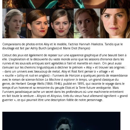
Comparaisons de photos entre Aloy et le modèle, l’actrice Hannah Hoekstra. Tandis que le
doublage est fait par Ashly Burch (anglais) et Marie Diot (français)
L’atout des jeux est également de reposer sur une apparence graphique d’une beauté bien à
elle. L’exploration et la découverte du vaste monde ainsi que les sessions d’errance dans les
ruines et les sous-sols antiques sont agréables à l’œil et manette en main. On peut aussi
s’amuser sur les chemins linguistiques à décliner le prénom « Aloy » et trouver ses origines :
– dans un univers avec beaucoup de metal, Aloy et Rost font penser à « alliage » et
« rouille » (
alloy
et
rust
en anglais) – l’univers de Horizon a quelques points de ressemblance
avec le roman de science-fiction
La Machine à explorer le temps
, un grand classique du
genre, de Herbert George Wells (1866-1946), publié en 1895, qui raconte le voyage dans le
temps d’un homme et sa rencontre du peuple Eloïs et la Terre future verdoyante. Mais
l’univers paradisiaque cache un secret dans les profondeurs où une machinerie entretient
en fait toute la verdure –
Aloysio
et
Aloysius
, tirés du vieux haut allemand signifient « grand
guerrier », ce qui pourrait être une description fidèle de notre personnage.