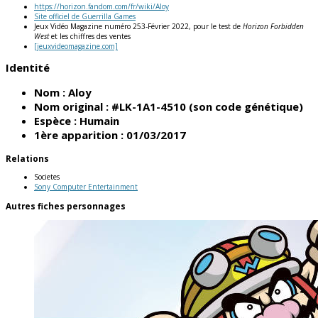
https://horizon.fandom.com/fr/wiki/Aloy
Site officiel de Guerrilla Games
Jeux Vidéo Magazine numéro 253-Février 2022, pour le test de
Horizon Forbidden
West
et les chiffres des ventes
[jeuxvideomagazine.com]
Identité
Nom :
Aloy
Nom original :
#LK-1A1-4510 (son code génétique)
Espèce :
Humain
1ère apparition :
01/03/2017
Relations
Societes
Sony Computer Entertainment
Autres fiches personnages