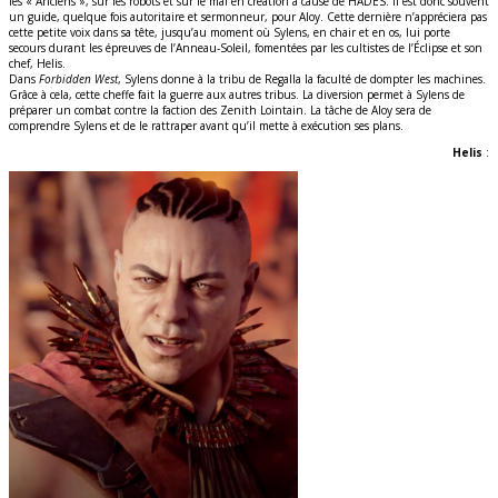
les « Anciens », sur les robots et sur le mal en création à cause de HADES. Il est donc souvent
un guide, quelque fois autoritaire et sermonneur, pour Aloy. Cette dernière n’appréciera pas
cette petite voix dans sa tête, jusqu’au moment où Sylens, en chair et en os, lui porte
secours durant les épreuves de l’Anneau-Soleil, fomentées par les cultistes de l’Éclipse et son
chef, Helis.
Dans
Forbidden West
, Sylens donne à la tribu de Regalla la faculté de dompter les machines.
Grâce à cela, cette cheffe fait la guerre aux autres tribus. La diversion permet à Sylens de
préparer un combat contre la faction des Zenith Lointain. La tâche de Aloy sera de
comprendre Sylens et de le rattraper avant qu’il mette à exécution ses plans.
Helis
: