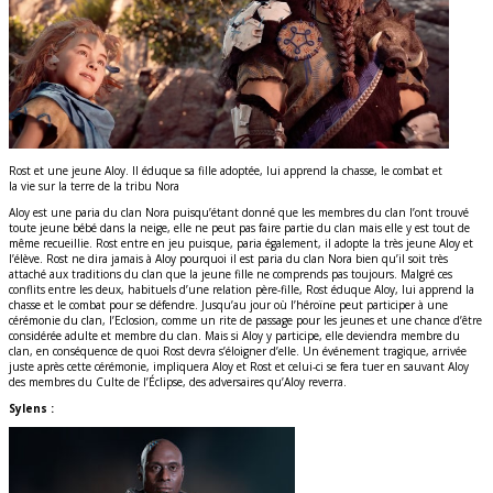
Rost et une jeune Aloy. Il éduque sa fille adoptée, lui apprend la chasse, le combat et
la vie sur la terre de la tribu Nora
Aloy est une paria du clan Nora puisqu’étant donné que les membres du clan l’ont trouvé
toute jeune bébé dans la neige, elle ne peut pas faire partie du clan mais elle y est tout de
même recueillie. Rost entre en jeu puisque, paria également, il adopte la très jeune Aloy et
l’élève. Rost ne dira jamais à Aloy pourquoi il est paria du clan Nora bien qu’il soit très
attaché aux traditions du clan que la jeune fille ne comprends pas toujours. Malgré ces
conflits entre les deux, habituels d’une relation père-fille, Rost éduque Aloy, lui apprend la
chasse et le combat pour se défendre. Jusqu’au jour où l’héroïne peut participer à une
cérémonie du clan, l’Eclosion, comme un rite de passage pour les jeunes et une chance d’être
considérée adulte et membre du clan. Mais si Aloy y participe, elle deviendra membre du
clan, en conséquence de quoi Rost devra s’éloigner d’elle. Un événement tragique, arrivée
juste après cette cérémonie, impliquera Aloy et Rost et celui-ci se fera tuer en sauvant Aloy
des membres du Culte de l’Éclipse, des adversaires qu’Aloy reverra.
Sylens :