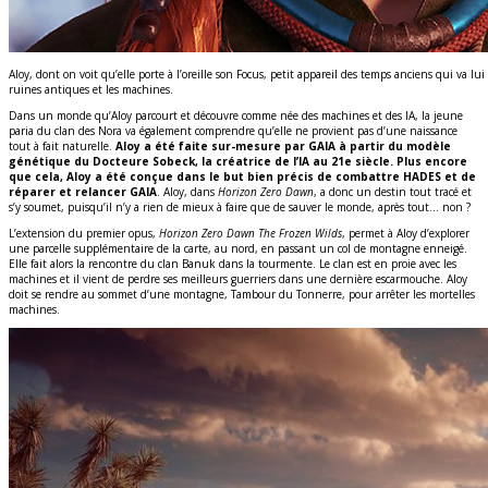
Aloy, dont on voit qu’elle porte à l’oreille son Focus, petit appareil des temps anciens qui va lui
ruines antiques et les machines.
Dans un monde qu’Aloy parcourt et découvre comme née des machines et des IA, la jeune
paria du clan des Nora va également comprendre qu’elle ne provient pas d’une naissance
tout à fait naturelle.
Aloy a été faite sur-mesure par GAIA à partir du modèle
génétique du Docteure Sobeck, la créatrice de l’IA au 21e siècle. Plus encore
que cela, Aloy a été conçue dans le but bien précis de combattre HADES et de
réparer et relancer GAIA
. Aloy, dans
Horizon Zero Dawn
, a donc un destin tout tracé et
s’y soumet, puisqu’il n’y a rien de mieux à faire que de sauver le monde, après tout… non ?
L’extension du premier opus,
Horizon Zero Dawn The Frozen Wilds
, permet à Aloy d’explorer
une parcelle supplémentaire de la carte, au nord, en passant un col de montagne enneigé.
Elle fait alors la rencontre du clan Banuk dans la tourmente. Le clan est en proie avec les
machines et il vient de perdre ses meilleurs guerriers dans une dernière escarmouche. Aloy
doit se rendre au sommet d’une montagne, Tambour du Tonnerre, pour arrêter les mortelles
machines.