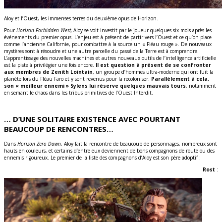
Aloy et l’Ouest, les immenses terres du deuxième opus de Horizon.
Pour
Horizon Forbidden West,
Aloy se voit investit par le joueur quelques six mois après les
événements du premier opus. L’enjeu est à présent de partir vers l’Ouest et ce qu’on place
comme l’ancienne Californie, pour combattre à la source un « Fléau rouge ». De nouveaux
mystères sont à résoudre et une autre parcelle du passé de la Terre est à comprendre.
L’apprentissage des nouvelles machines et autres nouveaux outils de l’intelligence artificielle
est la piste à privilégier une fois encore.
Il est question à présent de se confronter
aux membres de Zenith Lointain
, un groupe d’hommes ultra-moderne qui ont fuit la
planète lors du Fléau Faro et y sont revenus pour la recoloniser.
Parallèlement à cela,
son « meilleur ennemi » Sylens lui réserve quelques mauvais tours
, notamment
en semant le chaos dans les tribus primitives de l’Ouest Interdit.
… D’UNE SOLITAIRE EXISTENCE AVEC POURTANT
BEAUCOUP DE RENCONTRES…
Dans
Horizon Zero Dawn
, Aloy fait la rencontre de beaucoup de personnages, nombreux sont
hauts en couleurs, et certains d’entre eux deviennent de bons compagnons de route ou des
ennemis rigoureux. Le premier de la liste des compagnons d’Aloy est son père adoptif :
Rost
: