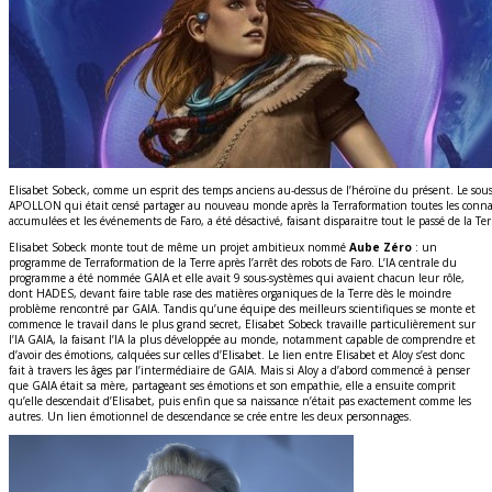
Elisabet Sobeck, comme un esprit des temps anciens au-dessus de l’héroïne du présent. Le sou
APOLLON qui était censé partager au nouveau monde après la Terraformation toutes les conna
accumulées et les événements de Faro, a été désactivé, faisant disparaitre tout le passé de la Ter
Elisabet Sobeck monte tout de même un projet ambitieux nommé
Aube Zéro
: un
programme de Terraformation de la Terre après l’arrêt des robots de Faro. L’IA centrale du
programme a été nommée GAIA et elle avait 9 sous-systèmes qui avaient chacun leur rôle,
dont HADES, devant faire table rase des matières organiques de la Terre dès le moindre
problème rencontré par GAIA. Tandis qu’une équipe des meilleurs scientifiques se monte et
commence le travail dans le plus grand secret, Elisabet Sobeck travaille particulièrement sur
l’IA GAIA, la faisant l’IA la plus développée au monde, notamment capable de comprendre et
d’avoir des émotions, calquées sur celles d’Elisabet. Le lien entre Elisabet et Aloy s’est donc
fait à travers les âges par l’intermédiaire de GAIA. Mais si Aloy a d’abord commencé à penser
que GAIA était sa mère, partageant ses émotions et son empathie, elle a ensuite comprit
qu’elle descendait d’Elisabet, puis enfin que sa naissance n’était pas exactement comme les
autres. Un lien émotionnel de descendance se crée entre les deux personnages.