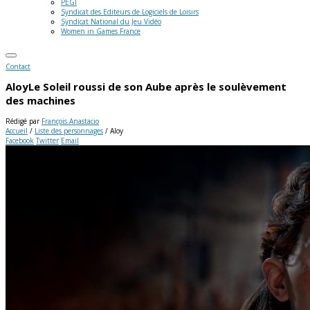
PEGI
Syndicat des Editeurs de Logiciels de Loisirs
Syndicat National du Jeu Vidéo
Women in Games France
Contact
Aloy
Le Soleil roussi de son Aube après le soulèvement
des machines
Rédigé par
François Anastacio
Accueil
/
Liste des personnages
/
Aloy
Facebook
Twitter
Email