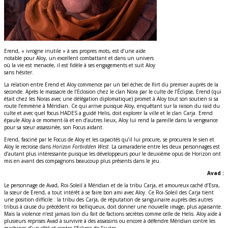
Erend, « ivrogne inutile » à ses propres mots, est d’une aide
notable pour Aloy, un excellent combattant et dans un univers
où la vie est menacée, il est fidèle à ses engagements et suit Aloy
sans hésiter.
La relation entre Erend et Aloy commence par un bel échec de flirt du premier auprès de la
seconde. Après le massacre de l’Eclosion chez le clan Nora par le culte de l’Éclipse, Erend (qui
était chez les Noras avec une délégation diplomatique) promet à Aloy tout son soutien si sa
route l’emmène à Méridian. Ce qui arrive puisque Aloy, enquêtant sur la raison du raid du
culte et avec quel focus HADES a guidé Helis, doit explorer la ville et le clan Carja. Erend
épaule Aloy à ce moment-là et en d’autres lieux, Aloy lui rend la pareille dans la vengeance
pour sa sœur assassinée, son Focus aidant.
Erend, fasciné par le Focus de Aloy et les capacités qu’il lui procure, se procurera le sien et
Aloy le recroise dans
Horizon Forbidden West
. La camaraderie entre les deux personnages est
d’autant plus intéressante puisque les développeurs pour le deuxième opus de Horizon ont
mis en avant des compagnons beaucoup plus présents dans le jeu.
Avad :
Le personnage de Avad, Roi-Soleil à Méridian et de la tribu Carja, et amoureux caché d’Esra,
la sœur de Erend, a tout intérêt à se faire bon ami avec Aloy. Ce Roi-Soleil des Carja tient
une position difficile : la tribu des Carja, de réputation de sanguinaire auprès des autres
tribus à cause du précédent roi belliqueux, doit donner une nouvelle image, plus apaisante.
Mais la violence n’est jamais loin du fait de factions secrètes comme celle de Helis. Aloy aide à
plusieurs reprises Avad à survivre à des assassins ou encore à défendre Méridian contre les
machines d’un côté et contre l’Eclipse de l’autre.