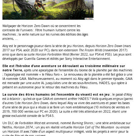
Wallpaper de Horizon Zero Dawn où se concentrent les
contraste de l’univers : l’être humain luttant contre les
machines ; la verte nature sur les ruines des édifices des âges
anciens, …
Aloy est le personnage-joueur dans la série de jeu
Horizon
, depuis
Horizon Zero Dawn
(mars
2017 sur PS4, août 2020 sur PC), dans son extension
The Frozen Wilds
(novembre 2017)
ainsi que dans sa suite
Horizon Forbidden West
(février 2022, sur PS4 et PS5). Les jeux sont
développés par Guerilla Games et édités par Sony Interactive Entertainment.
Elle est l’héroïne d’une aventure se déroulant au troisième millénaire sur
notre Terre,
après une apocalypse de l’ensemble du biome de la planète par des machines
; l’apocalypse est nommée « le Fléau Faro ». Le renouveau de la planète a été fait grâce à une
IA nommée GAIA. Malheureusement, au moment où Aloy agit dans le premier épisode, GAIA
est menacée par une autre IA, jusqu’alors une de ses sous-fonctions, HADES, qui opère à
présent en autonomie pour le retour des machines du Fléau.
La survie des êtres humains (et l’ensemble du vivant) est en jeu
; le passé d’Aloy
est à éclaircir ; qu’est-ce que GAIA et comment arrêter HADES ? Voilà quelques enjeux (parmi
d’autres !) de
Horizon Zero Dawn
, dans lequel Aloy va vivre des aventures et poser les bases
d’une série de jeux qui a réussi à se faire un nom emblématique (10 millions de ventes en
2019, 700 000 ventes sur PC en 2020). La suite a été très attendue en 2022, étant une
grosse exclusivité console de la PS4-5.
Un DLC de
Forbidden West
est annoncé, nommé
Burning Shores ;
une série ambitieuse sur
Netflix,
Horizon 2074 ;
un jeu en réalité virtuelle
Horizon Call of The Mountain
ou encore
un Horizon
III
avec l’idée d’un aspect multijoueur intégré, voilà les projets à venir pour la
suite de Aloy et de son univers.