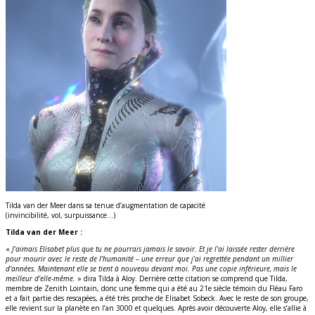
Tilda van der Meer dans sa tenue d’augmentation de capacité
(invincibilité, vol, surpuissance…)
Tilda van der Meer :
«
J’aimais Elisabet plus que tu ne pourrais jamais le savoir. Et je l’ai laissée rester derrière
pour mourir avec le reste de l’humanité – une erreur que j’ai regrettée pendant un millier
d’années. Maintenant elle se tient à nouveau devant moi. Pas une copie inférieure, mais le
meilleur d’elle-même.
» dira Tilda à Aloy. Derrière cette citation se comprend que Tilda,
membre de Zenith Lointain, donc une femme qui a été au 21e siècle témoin du Fléau Faro
et a fait partie des rescapées, a été très proche de Elisabet Sobeck. Avec le reste de son groupe,
elle revient sur la planète en l’an 3000 et quelques. Après avoir découverte Aloy, elle s’allie à