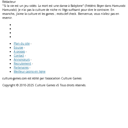
Rédacteur
"Si la vie est un jeu vidéo. La mort est une danse à Babylone" (Frédéric Boyer dans Hamurabi
Hamurabi). Je n'ai pas la culture de niche ni l'égo suffisant pour dire le contraire. En
revanche, j'aime la culture et les games ; mots-clef check. Bienvenue, vous n'allez pas en
revenir.
Plan du site
-
Equipe
-
A propos
-
Contact
-
Annonceurs
-
Recrutement
-
Partenaires
-
Meilleur casino en ligne
culture-games.com est édité par l'association Culture Games
Copyright © 2010-2025 Culture Games v5 Tous droits réservés.