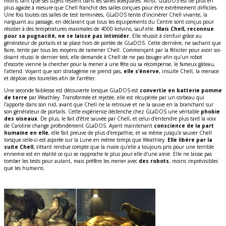
moins tant que ses sujets restent dans les salles adéquates. Ainsi, GLaDOS est de plus en
plus agacée à mesure que Chell franchit des salles conçues pour être extrêmement difficiles.
Une fois toutes ces salles de test terminées, GLaDOS tente d’incinérer Chell vivante, la
narguant au passage, en déclarant que tous les équipements du Centre sont conçus pour
résister à des températures maximales de 4000 kelvins, sauf elle.
Mais Chell, reconnue
pour sa pugnacité, ne se laisse pas intimider.
Elle réussit à s’enfuir grâce au
générateur de portails et se place hors de portée de GLaDOS. Cette dernière, ne sachant que
faire, tente par tous les moyens de ramener Chell. Commençant par la féliciter pour avoir soi-
disant réussi le dernier test, elle demande à Chell de ne pas bouger afin qu’un robot
d’escorte vienne la chercher pour la mener à une fête où sa récompense, le fameux gâteau,
l’attend. Voyant que son stratagème ne prend pas,
elle s’énerve
, insulte Chell, la menace
et déploie des tourelles afin de l’arrêter.
Une seconde faiblesse est découverte lorsque GLaDOS est
convertie en batterie pomme
de terre
par Weathley. Transformée et rejetée, elle est récupérée par un corbeau qui
l’apporte dans son nid, avant que Chell ne la retrouve et ne la sauve en la branchant sur
son générateur de portails. Cette expérience déclenche chez GLaDOS une véritable
phobie
des oiseaux
. De plus, le fait d’être sauvée par Chell, et celui d’entendre plus tard la voix
de Caroline change profondément GLaDOS. Ayant maintenant
conscience de la part
humaine en elle
, elle fait preuve de plus d’empathie, et va même jusqu’à sauver Chell
lorsque celle-ci est aspirée sur la Lune en même temps que Weathley.
Elle libére par la
suite Chell
, s’étant rendue compte que la rivale qu’elle a toujours pris pour une terrible
ennemie est en réalité ce qui se rapproche le plus pour elle d’une amie. Elle ne laisse pas
tomber les tests pour autant, mais préfère les mener avec
des robots
, moins imprévisibles
que les humains.