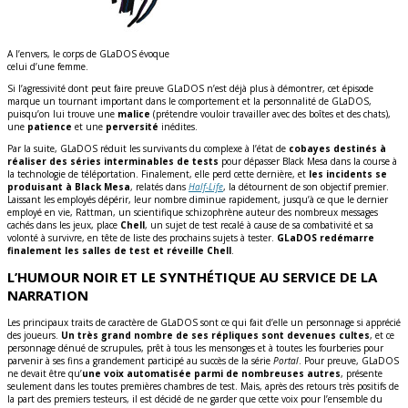
A l’envers, le corps de GLaDOS évoque
celui d’une femme.
Si l’agressivité dont peut faire preuve GLaDOS n’est déjà plus à démontrer, cet épisode
marque un tournant important dans le comportement et la personnalité de GLaDOS,
puisqu’on lui trouve une
malice
(prétendre vouloir travailler avec des boîtes et des chats),
une
patience
et une
perversité
inédites.
Par la suite, GLaDOS réduit les survivants du complexe à l’état de
cobayes destinés à
réaliser des séries interminables de tests
pour dépasser Black Mesa dans la course à
la technologie de téléportation. Finalement, elle perd cette dernière, et
les incidents se
produisant à Black Mesa
, relatés dans
Half-Life
, la détournent de son objectif premier.
Laissant les employés dépérir, leur nombre diminue rapidement, jusqu’à ce que le dernier
employé en vie, Rattman, un scientifique schizophrène auteur des nombreux messages
cachés dans les jeux, place
Chell
, un sujet de test recalé à cause de sa combativité et sa
volonté à survivre, en tête de liste des prochains sujets à tester.
GLaDOS redémarre
finalement les salles de test et réveille Chell
.
L’HUMOUR NOIR ET LE SYNTHÉTIQUE AU SERVICE DE LA
NARRATION
Les principaux traits de caractère de GLaDOS sont ce qui fait d’elle un personnage si apprécié
des joueurs.
Un très grand nombre de ses répliques sont devenues cultes
, et ce
personnage dénué de scrupules, prêt à tous les mensonges et à toutes les fourberies pour
parvenir à ses fins a grandement participé au succès de la série
Portal
. Pour preuve, GLaDOS
ne devait être qu’
une voix automatisée parmi de nombreuses autres
, présente
seulement dans les toutes premières chambres de test. Mais, après des retours très positifs de
la part des premiers testeurs, il est décidé de ne garder que cette voix pour l’ensemble du