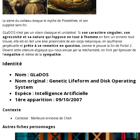
La scène du corbeau évoque le mythe de Prométhée, et son
supplice sans fin.
GLaDOS n’est pas un vilain classique et unilatéral. Si
son caractère singulier, son
agressivité et sa nature qui l’oppose en tout à l’homme
en font un ennemi tout
trouvé, elle est en fait une âme prisonnière de son corps mécanique, en souffrance
perpétuelle et
prête à se remettre en question
, comme le prouve la fin de
Portal 2
.
Devant cette créature atypique qui nous amuse par sa méchanceté, on finit par éprouver de
l’
empathie
et même de la
sympathie
.
Identité
Nom :
GLaDOS
Nom original :
Genetic Lifeform and Disk Operating
System
Espèce :
Intelligence Artificielle
1ère apparition :
09/10/2007
Contexte
Contexte :
Meilleure ennemie de Chell
Autres fiches personnages