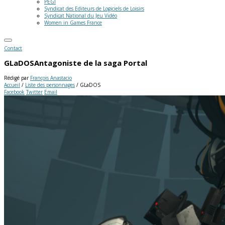
PEGI
Syndicat des Editeurs de Logiciels de Loisirs
Syndicat National du Jeu Vidéo
Women in Games France
Contact
GLaDOS
Antagoniste de la saga Portal
Rédigé par
François Anastacio
Accueil
/
Liste des personnages
/
GLaDOS
Facebook
Twitter
Email