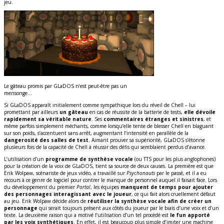
jeu.
Le gâteau promis par GLaDOS n’est peut-être pas un
mensonge…
Si GLaDOS apparaît initialement comme sympathique lors du réveil de Chell – lui
promettant par ailleurs
un gâteau
en cas de réussite de la batterie de tests,
elle dévoile
rapidement sa véritable nature
. Ses
commentaires étranges et sinistres
, et
même parfois simplement méchants, comme lorsqu’elle tente de blesser Chell en blaguant
sur son poids, s’accentuent sans arrêt, augmentant l’intensité en parallèle de la
dangerosité des salles de test
. Aimant prouver sa supériorité, GLaDOS s’étonne
plusieurs fois de la capacité de Chell à réussir des défis qui semblaient perdus d’avance.
L’utilisation d’un
programme de synthèse vocale
(ou TTS pour les plus anglophones)
pour la création de la voix de GLaDOS, tient sa source de deux causes. La première est que
Erik Wolpaw, scénariste de jeux vidéo, a travaillé sur
Psychonauts
par le passé, et il a eu
recours à ce genre de logiciel pour contrer le manque de personnel auquel il faisait face. Lors
du développement du premier
Portal
, les équipes
manquent de temps pour ajouter
des personnages interagissant avec le joueur
, ce qui fait alors cruellement défaut
au jeu. Erik Wolpaw décide alors de
réutiliser la synthèse vocale afin de créer un
personnage
qui serait toujours présent aux côtés du joueur par le biais d’une voix et d’un
texte. La deuxième raison qui a motivé l’utilisation d’un tel procédé est
le fun apporté
par les voix synthétiques
. En effet, il est beaucoup plus simple d’imiter une machine