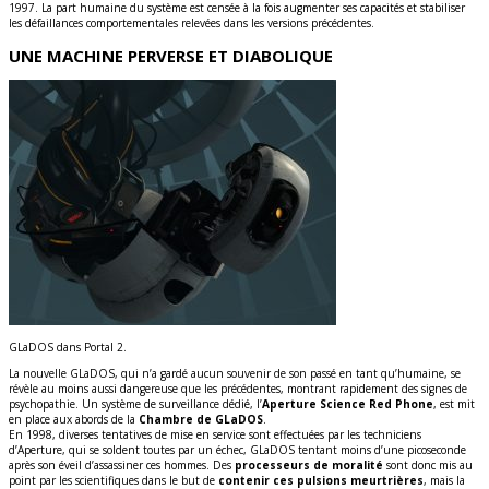
1997. La part humaine du système est censée à la fois augmenter ses capacités et stabiliser
les défaillances comportementales relevées dans les versions précédentes.
UNE MACHINE PERVERSE ET DIABOLIQUE
GLaDOS dans Portal 2.
La nouvelle GLaDOS, qui n’a gardé aucun souvenir de son passé en tant qu’humaine, se
révèle au moins aussi dangereuse que les précédentes, montrant rapidement des signes de
psychopathie. Un système de surveillance dédié, l’
Aperture Science Red Phone
, est mit
en place aux abords de la
Chambre de GLaDOS
.
En 1998, diverses tentatives de mise en service sont effectuées par les techniciens
d’Aperture, qui se soldent toutes par un échec, GLaDOS tentant moins d’une picoseconde
après son éveil d’assassiner ces hommes. Des
processeurs de moralité
sont donc mis au
point par les scientifiques dans le but de
contenir ces pulsions meurtrières
, mais la