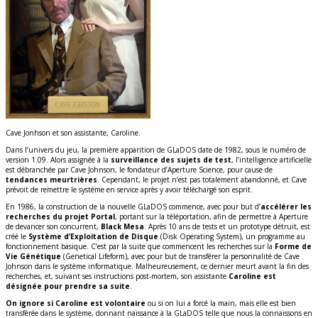
Cave Jonhson et son assistante, Caroline.
Dans l’univers du jeu, la première apparition de GLaDOS date de 1982, sous le numéro de
version 1.09. Alors assignée à la
surveillance des sujets de test
, l’intelligence artificielle
est débranchée par Cave Johnson, le fondateur d’Aperture Science, pour cause de
tendances meurtrières
. Cependant, le projet n’est pas totalement abandonné, et Cave
prévoit de remettre le système en service après y avoir téléchargé son esprit.
En 1986, la construction de la nouvelle GLaDOS commence, avec pour but d’
accélérer les
recherches du projet Portal
, portant sur la téléportation, afin de permettre à Aperture
de devancer son concurrent,
Black Mesa
. Après 10 ans de tests et un prototype détruit, est
créé le
Système d’Exploitation de Disque
(Disk Operating System), un programme au
fonctionnement basique. C’est par la suite que commencent les recherches sur la
Forme de
Vie Génétique
(Genetical Lifeform), avec pour but de transférer la personnalité de Cave
Johnson dans le système informatique. Malheureusement, ce dernier meurt avant la fin des
recherches, et, suivant ses instructions post-mortem, son assistante
Caroline est
désignée pour prendre sa suite
.
On ignore si Caroline est volontaire
ou si on lui a forcé la main, mais elle est bien
transférée dans le système, donnant naissance à la GLaDOS telle que nous la connaissons en