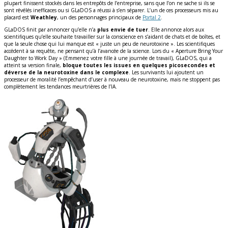
plupart finissent stockés dans les entrepôts de l’entreprise, sans que l’on ne sache si ils se
sont révélés inefficaces ou si GLaDOS a réussi à s’en séparer. L’un de ces processeurs mis au
placard est
Weathley
, un des personnages principaux de
Portal 2
.
GLaDOS finit par annoncer qu’elle n’a
plus envie de tuer
. Elle annonce alors aux
scientifiques qu’elle souhaite travailler sur la conscience en s’aidant de chats et de boîtes, et
que la seule chose qui lui manque est « juste un peu de neurotoxine ». Les scientifiques
accédent à sa requête, ne pensant qu’à l’avancée de la science. Lors du « Aperture Bring Your
Daughter to Work Day » (Emmenez votre fille à une journée de travail), GLaDOS, qui a
atteint sa version finale,
bloque toutes les issues en quelques picosecondes et
déverse de la neurotoxine dans le complexe
. Les survivants lui ajoutent un
processeur de moralité l’empêchant d’user à nouveau de neurotoxine, mais ne stoppent pas
complètement les tendances meurtrières de l’IA.