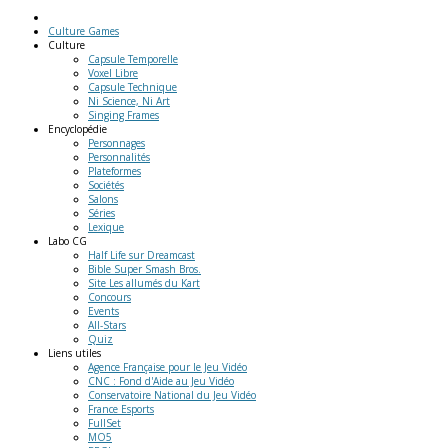
Culture Games
Culture
Capsule Temporelle
Voxel Libre
Capsule Technique
Ni Science, Ni Art
Singing Frames
Encyclopédie
Personnages
Personnalités
Plateformes
Sociétés
Salons
Séries
Lexique
Labo
CG
Half Life sur Dreamcast
Bible Super Smash Bros.
Site Les allumés du Kart
Concours
Events
All-Stars
Quiz
Liens
utiles
Agence Française pour le Jeu Vidéo
CNC : Fond d'Aide au Jeu Vidéo
Conservatoire National du Jeu Vidéo
France Esports
FullSet
MO5