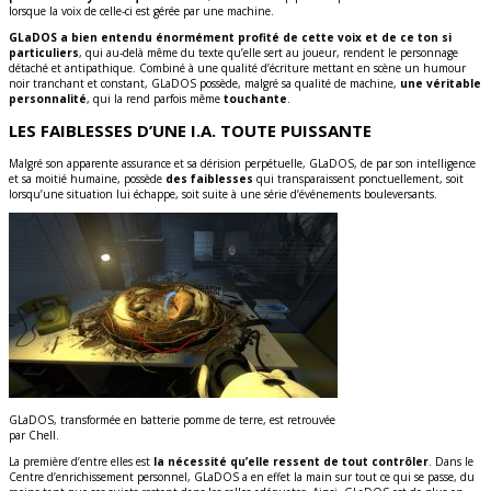
lorsque la voix de celle-ci est gérée par une machine.
GLaDOS a bien entendu énormément profité de cette voix et de ce ton si
particuliers
, qui au-delà même du texte qu’elle sert au joueur, rendent le personnage
détaché et antipathique. Combiné à une qualité d’écriture mettant en scène un humour
noir tranchant et constant, GLaDOS possède, malgré sa qualité de machine,
une véritable
personnalité
, qui la rend parfois même
touchante
.
LES FAIBLESSES D’UNE I.A. TOUTE PUISSANTE
Malgré son apparente assurance et sa dérision perpétuelle, GLaDOS, de par son intelligence
et sa moitié humaine, possède
des faiblesses
qui transparaissent ponctuellement, soit
lorsqu’une situation lui échappe, soit suite à une série d’événements bouleversants.
GLaDOS, transformée en batterie pomme de terre, est retrouvée
par Chell.
La première d’entre elles est
la nécessité qu’elle ressent de tout contrôler
. Dans le
Centre d’enrichissement personnel, GLaDOS a en effet la main sur tout ce qui se passe, du