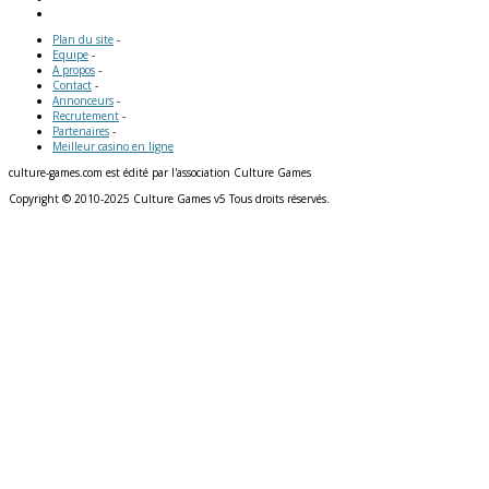
Plan du site
-
Equipe
-
A propos
-
Contact
-
Annonceurs
-
Recrutement
-
Partenaires
-
Meilleur casino en ligne
culture-games.com est édité par l'association Culture Games
Copyright © 2010-2025 Culture Games v5 Tous droits réservés.