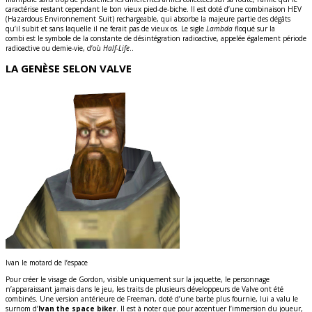
caractérise restant cependant le bon vieux pied-de-biche. Il est doté d’une combinaison HEV
(Hazardous Environnement Suit) rechargeable, qui absorbe la majeure partie des dégâts
qu’il subit et sans laquelle il ne ferait pas de vieux os. Le sigle
Lambda
floqué sur la
combi est le symbole de la constante de désintégration radioactive, appelée également période
radioactive ou demie-vie, d’où
Half-Life
..
LA GENÈSE SELON VALVE
Ivan le motard de l’espace
Pour créer le visage de Gordon, visible uniquement sur la jaquette, le personnage
n’apparaissant jamais dans le jeu, les traits de plusieurs développeurs de Valve ont été
combinés. Une version antérieure de Freeman, doté d’une barbe plus fournie, lui a valu le
surnom d’
Ivan the space biker
. Il est à noter que pour accentuer l’immersion du joueur,