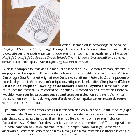
Gordon Freeman est le personnage principal de
Half-Life
, FPS sorti en 1998, chargé d’enrayer l’invasion de créatures extra-dimensionnelles
provoquée par une expérience scientifique ayant mal tourné. Il est également le héros de
Half-Life 2
,
Half-Life 2 : Episode One
et
Episode Two
. Il fait de brèves apparitions dans les
dérivés du premier opus, à savoir
Opposing Force
et
Blue Shift
.
Selon la biographie fournie dans le manuel de la version PS2, Gordon Freeman, chercheur
en physique théorique diplômé du célèbre Massachusetts Institute of Technology (MIT) de
Cambridge (Etats-Unis), est originaire de Seattle et aurait manifesté très tôt une propension
pour la physique théorique, la mécanique quantique et la relativité,
s’inspirant d’Albert
Einstein, de Stephen Hawking et de Richard Phillips Feynman
. Il est par ailleurs
l’auteur d’une thèse sur la téléportation intitulée « Observation de l’intrication Einstein-
Podolsky-Rosen sur les structures supraquantiques par induction au travers d’un cristal
transuranien non linéaire de longueur d’onde extrême impulsé par un réseau de source
verrouillé »… C’est cela oui…
Il poursuivit ensuite ses expériences sur la téléportation en Autriche à l’Institut de Physique
Expérimentale d’Innsbruck, mais dépité par la lenteur des recherches dans ce domaine au
sein des structures académiques, il se mit en quête d’un emploi ne relevant plus de
l’éducation. Isaac Kleiner, l’un de ses anciens professeurs et mentor du MIT lui proposait alors
un poste dans son équipe de chercheurs sur un projet financé par le gouvernement
américain au centre de recherche de Black Mesa (Black Mesa Research Facility) situé dans le