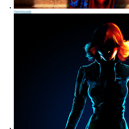
Hammourabi