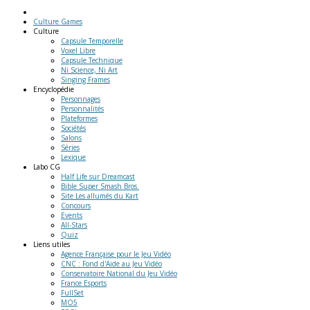
Culture Games
Culture
Capsule Temporelle
Voxel Libre
Capsule Technique
Ni Science, Ni Art
Singing Frames
Encyclopédie
Personnages
Personnalités
Plateformes
Sociétés
Salons
Séries
Lexique
Labo
CG
Half Life sur Dreamcast
Bible Super Smash Bros.
Site Les allumés du Kart
Concours
Events
All-Stars
Quiz
Liens
utiles
Agence Française pour le Jeu Vidéo
CNC : Fond d'Aide au Jeu Vidéo
Conservatoire National du Jeu Vidéo
France Esports
FullSet
MO5