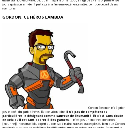
désert du Nouveau-Mexique, qu’il intégra le 5 mai 200-, à l’âge de 27 ans. À peine onze
jours après son arrivée, il participa à la fameuse expérience ratée, point de départ de ses
aventures.
GORDON, CE HÉROS LAMBDA
Gordon Freeman n’a à priori
pas le profil du parfait héros. Rat de laboratoire,
il n’a pas de compétences
particulières le désignant comme sauveur de l’humanité. Et c’est sans doute
en cela qu’il est tant apprécié des gamers
. Il n’est pas un marine (prononcez
[meurine]) indestructible, expert au combat à mains nues et aux explosifs, bien que Gordon
manipule sans trop de problèmes les différentes armes collectées sur sa route, l’arme qui le