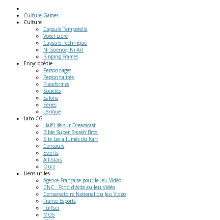
Culture Games
Culture
Capsule Temporelle
Voxel Libre
Capsule Technique
Ni Science, Ni Art
Singing Frames
Encyclopédie
Personnages
Personnalités
Plateformes
Sociétés
Salons
Séries
Lexique
Labo
CG
Half Life sur Dreamcast
Bible Super Smash Bros.
Site Les allumés du Kart
Concours
Events
All-Stars
Quiz
Liens
utiles
Agence Française pour le Jeu Vidéo
CNC : Fond d'Aide au Jeu Vidéo
Conservatoire National du Jeu Vidéo
France Esports
FullSet
MO5