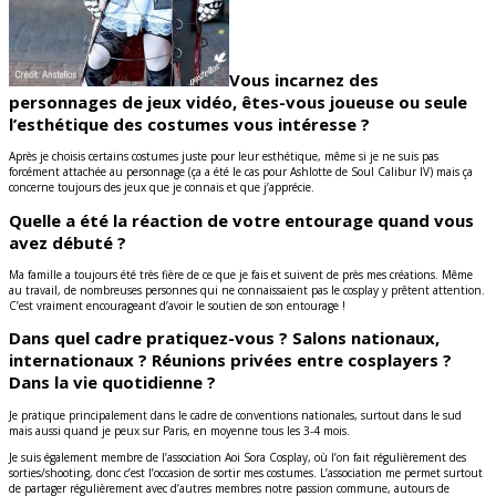
Vous incarnez des
personnages de jeux vidéo, êtes-vous joueuse ou seule
l’esthétique des costumes vous intéresse ?
Après je choisis certains costumes juste pour leur esthétique, même si je ne suis pas
forcément attachée au personnage (ça a été le cas pour Ashlotte de Soul Calibur IV) mais ça
concerne toujours des jeux que je connais et que j’apprécie.
Quelle a été la réaction de votre entourage quand vous
avez débuté ?
Ma famille a toujours été très fière de ce que je fais et suivent de près mes créations. Même
au travail, de nombreuses personnes qui ne connaissaient pas le cosplay y prêtent attention.
C’est vraiment encourageant d’avoir le soutien de son entourage !
Dans quel cadre pratiquez-vous ? Salons nationaux,
internationaux ? Réunions privées entre cosplayers ?
Dans la vie quotidienne ?
Je pratique principalement dans le cadre de conventions nationales, surtout dans le sud
mais aussi quand je peux sur Paris, en moyenne tous les 3-4 mois.
Je suis également membre de l’association Aoi Sora Cosplay, où l’on fait régulièrement des
sorties/shooting, donc c’est l’occasion de sortir mes costumes. L’association me permet surtout
de partager régulièrement avec d’autres membres notre passion commune, autours de