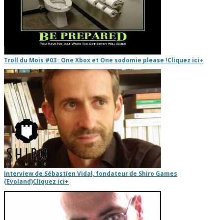
Troll du Mois #03 : One Xbox et One sodomie please !
Cliquez ici
+
Interview de Sébastien Vidal, fondateur de Shiro Games
(Evoland)
Cliquez ici
+