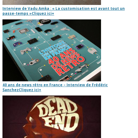
Interview de Vadu Amka : « La customisation est avant tout un
passe-temps »
Cliquez ici
+
40 ans de news rétro en France – Interview de Frédéric
Sanchez
Cliquez ici
+