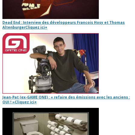
Dead End : Interview des développeurs Francois Hosy et Thomas
Altenburger
Cliquez ici
+
Jean-Pat (ex-GAME ONE) : « refaire des émissions avec les anciens :
OUI ! »
Cliquez ici
+