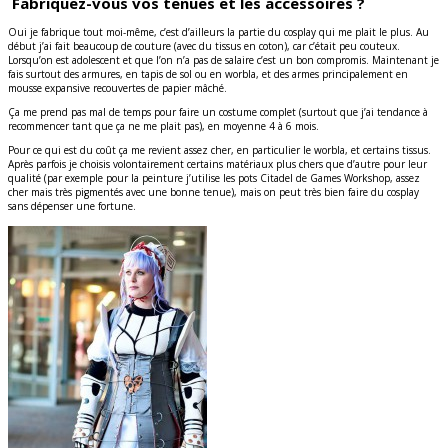
Fabriquez-vous vos tenues et les accessoires ?
Oui je fabrique tout moi-même, c’est d’ailleurs la partie du cosplay qui me plait le plus. Au
début j’ai fait beaucoup de couture (avec du tissus en coton), car c’était peu couteux.
Lorsqu’on est adolescent et que l’on n’a pas de salaire c’est un bon compromis. Maintenant je
fais surtout des armures, en tapis de sol ou en worbla, et des armes principalement en
mousse expansive recouvertes de papier mâché.
Ça me prend pas mal de temps pour faire un costume complet (surtout que j’ai tendance à
recommencer tant que ça ne me plait pas), en moyenne 4 à 6 mois.
Pour ce qui est du coût ça me revient assez cher, en particulier le worbla, et certains tissus.
Après parfois je choisis volontairement certains matériaux plus chers que d’autre pour leur
qualité (par exemple pour la peinture j’utilise les pots Citadel de Games Workshop, assez
cher mais très pigmentés avec une bonne tenue), mais on peut très bien faire du cosplay
sans dépenser une fortune.