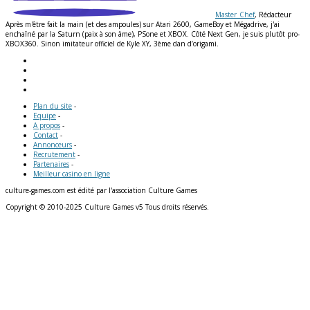
Master_Chef
, Rédacteur
Après m'être fait la main (et des ampoules) sur Atari 2600, GameBoy et Mégadrive, j'ai
enchaîné par la Saturn (paix à son âme), PSone et XBOX. Côté Next Gen, je suis plutôt pro-
XBOX360. Sinon imitateur officiel de Kyle XY, 3ème dan d’origami.
Plan du site
-
Equipe
-
A propos
-
Contact
-
Annonceurs
-
Recrutement
-
Partenaires
-
Meilleur casino en ligne
culture-games.com est édité par l'association Culture Games
Copyright © 2010-2025 Culture Games v5 Tous droits réservés.