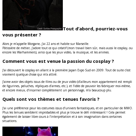
Tout d’abord, pourriez-vous
vous présenter ?
Alors je m’appelle Morgane, j’ai 22 ans et habite sur Marseille.
Pâtissière de métier, j’adore tout ce qui créatif (mon travail bien sûr, mais aussi le cosplay, ou
encore les Warhammers), ainsi que les jeux vidéo, la musique, et les animes.
Comment vous est venue la passion du cosplay ?
J’ai découvert le cosplay en allant à la première Japan Expo Sud en 2009. Tout de suite c’est
vraiment quelque chose qui m’a attiré.
J’aime avoir des objets issus de films ou de jeux vidéo (d’ailleurs mon appartement est rempli
de figurines, peluches, répliques d’armes, etc.), et l’idée de pouvoir les fabriquer moi-même,
et encore mieux, d’incarner complètement un personnage, m’a beaucoup plu.
Quels sont vos thèmes et tenues favoris ?
J’ai une préférence pour les costumes issus d’univers fantastiques, et en particulier de MMO.
Plus les tenues semblent improbables et plus je trouve le défi intéressant ! Cela permet
également de laisser libre cours à l’interprétation et à son imagination dans certaines
situations.