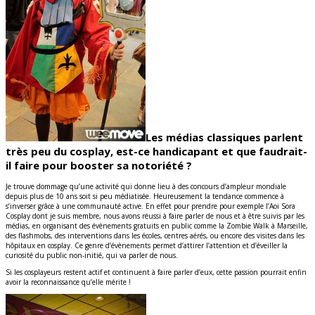
Les médias classiques parlent
très peu du cosplay, est-ce handicapant et que faudrait-
il faire pour booster sa notoriété ?
Je trouve dommage qu’une activité qui donne lieu à des concours d’ampleur mondiale
depuis plus de 10 ans soit si peu médiatisée. Heureusement la tendance commence à
s’inverser grâce à une communauté active. En effet pour prendre pour exemple l’Aoi Sora
Cosplay dont je suis membre, nous avons réussi à faire parler de nous et à être suivis par les
médias, en organisant des évènements gratuits en public comme la Zombie Walk à Marseille,
des flashmobs, des interventions dans les écoles, centres aérés, ou encore des visites dans les
hôpitaux en cosplay. Ce genre d’évènements permet d’attirer l’attention et d’éveiller la
curiosité du public non-initié, qui va parler de nous.
Si les cosplayeurs restent actif et continuent à faire parler d’eux, cette passion pourrait enfin
avoir la reconnaissance qu’elle mérite !