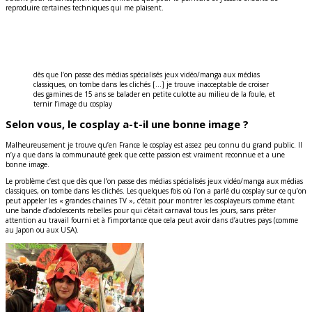
reproduire certaines techniques qui me plaisent.
dès que l’on passe des médias spécialisés jeux vidéo/manga aux médias
classiques, on tombe dans les clichés […] je trouve inacceptable de croiser
des gamines de 15 ans se balader en petite culotte au milieu de la foule, et
ternir l’image du cosplay
Selon vous, le cosplay a-t-il une bonne image ?
Malheureusement je trouve qu’en France le cosplay est assez peu connu du grand public. Il
n’y a que dans la communauté geek que cette passion est vraiment reconnue et a une
bonne image.
Le problème c’est que dès que l’on passe des médias spécialisés jeux vidéo/manga aux médias
classiques, on tombe dans les clichés. Les quelques fois où l’on a parlé du cosplay sur ce qu’on
peut appeler les « grandes chaines TV », c’était pour montrer les cosplayeurs comme étant
une bande d’adolescents rebelles pour qui c’était carnaval tous les jours, sans prêter
attention au travail fourni et à l’importance que cela peut avoir dans d’autres pays (comme
au Japon ou aux USA).