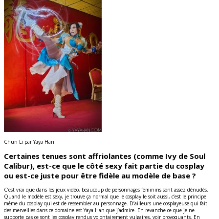
Chun Li par Yaya Han
Certaines tenues sont affriolantes (comme Ivy de Soul
Calibur), est-ce que le côté sexy fait partie du cosplay
ou est-ce juste pour être fidèle au modèle de base ?
C’est vrai que dans les jeux vidéo, beaucoup de personnages féminins sont assez dénudés.
Quand le modèle est sexy, je trouve ça normal que le cosplay le soit aussi, c’est le principe
même du cosplay qui est de ressembler au personnage. D’ailleurs une cosplayeuse qui fait
des merveilles dans ce domaine est Yaya Han que j’admire. En revanche ce que je ne
supporte pas ce sont les cosplay rendus volontairement vulgaires, voir provoquants. En