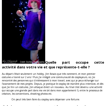
Quelle part occupe cette
activité dans votre vie et que représente-t-elle ?
Au départ c’était seulement un hobby, j’en faisais que très rarement, et mon premier
costume a trainé sur 2 ans ! Puis j’ai intégré une communauté de cosplayeurs, où j’ai
rencontré des personnes qui s’intéressaient à mon travail, avec qui je peux échanger sur
l’avancement de mes projets. Depuis, je pratique le cosplay de manière plus intensive, et dès
que j’ai fini un costume, j’en attaque direct un nouveau. Au final c’est devenu une activité
qui occupe une grande part dans ma vie (et dans mon appartement !), entre le processus de
création, les conventions, shooting photos etc.
On peut très bien faire du cosplay sans dépenser une fortune.