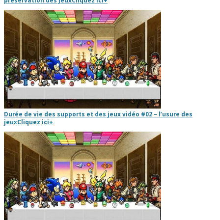
préservation des jeux
Cliquez ici
+
Durée de vie des supports et des jeux vidéo #02 – l’usure des
jeux
Cliquez ici
+