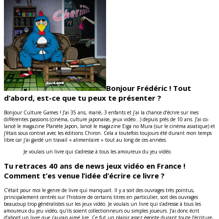
Bonjour Frédéric ! Tout
d’abord, est-ce que tu peux te présenter ?
Bonjour Culture Games ! J’ai 35 ans, marié, 3 enfants et j’ai la chance d’écrire sur mes
différentes passions (cinéma, culture japonaise, jeux vidéo…) depuis près de 10 ans. J’ai co-
lancé le magazine Planète Japon, lancé le magazine Eiga no Mura (sur le cinéma asiatique) et
j’étais sous contrat avec les éditions Chiron. Cela a toutefois toujours été durant mon temps
libre car j’ai gardé un travail « alimentaire » tout au long de ces années.
Je voulais un livre qui s’adresse à tous les amoureux du jeu vidéo.
Tu retraces 40 ans de news jeux vidéo en France !
Comment t’es venue l’idée d’écrire ce livre ?
C’était pour moi le genre de livre qui manquait. Il y a soit des ouvrages très pointus,
principalement centrés sur l’histoire de certains titres en particulier, soit des ouvrages
beaucoup trop généralistes sur les jeux vidéo. Je voulais un livre qui s’adresse à tous les
amoureux du jeu vidéo, qu’ils soient collectionneurs ou simples joueurs. J’ai donc écrit
d’abord un livre que j’aurais aimé lire. Ce fut un plaisir assez égoïste durant toute l’écriture,