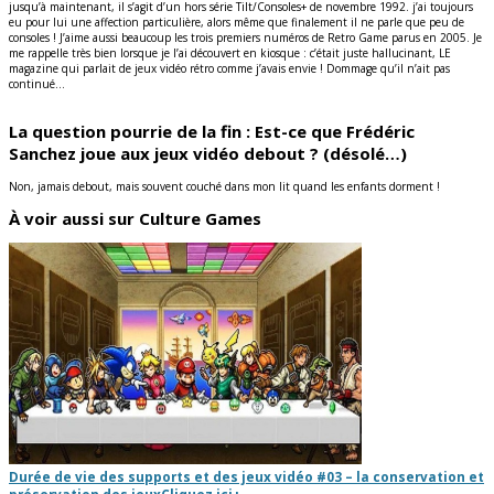
jusqu’à maintenant, il s’agit d’un hors série Tilt/Consoles+ de novembre 1992. j’ai toujours
eu pour lui une affection particulière, alors même que finalement il ne parle que peu de
consoles ! J’aime aussi beaucoup les trois premiers numéros de Retro Game parus en 2005. Je
me rappelle très bien lorsque je l’ai découvert en kiosque : c’était juste hallucinant, LE
magazine qui parlait de jeux vidéo rétro comme j’avais envie ! Dommage qu’il n’ait pas
continué…
La question pourrie de la fin : Est-ce que Frédéric
Sanchez joue aux jeux vidéo debout ? (désolé…)
Non, jamais debout, mais souvent couché dans mon lit quand les enfants dorment !
À voir aussi sur Culture Games
Durée de vie des supports et des jeux vidéo #03 – la conservation et