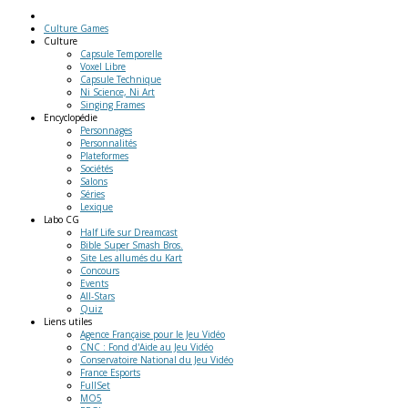
Culture Games
Culture
Capsule Temporelle
Voxel Libre
Capsule Technique
Ni Science, Ni Art
Singing Frames
Encyclopédie
Personnages
Personnalités
Plateformes
Sociétés
Salons
Séries
Lexique
Labo
CG
Half Life sur Dreamcast
Bible Super Smash Bros.
Site Les allumés du Kart
Concours
Events
All-Stars
Quiz
Liens
utiles
Agence Française pour le Jeu Vidéo
CNC : Fond d'Aide au Jeu Vidéo
Conservatoire National du Jeu Vidéo
France Esports
FullSet
MO5