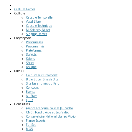
Culture Games
Culture
Capsule Temporelle
Voxel Libre
Capsule Technique
Ni Science, Ni Art
Singing Frames
Encyclopédie
Personnages
Personnalités
Plateformes
Sociétés
Salons
Séries
Lexique
Labo
CG
Half Life sur Dreamcast
Bible Super Smash Bros.
Site Les allumés du Kart
Concours
Events
All-Stars
Quiz
Liens
utiles
Agence Française pour le Jeu Vidéo
CNC : Fond d'Aide au Jeu Vidéo
Conservatoire National du Jeu Vidéo
France Esports
FullSet
MO5