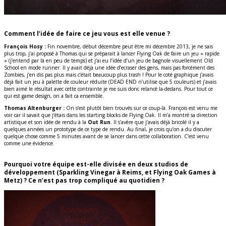
Comment l’idée de faire ce jeu vous est elle venue ?
François Hosy :
Fin novembre, début décembre peut être mi décembre 2013, je ne sais
plus trop, j’ai proposé à Thomas qui se préparait à lancer Flying Oak de faire un jeu « rapide
» (j’entend par là en peu de temps) et j’ai eu l’idée d’un jeu de bagnole visuellement Old
School en mode runner. Il y avait déjà une idée d’ecraser des gens, mais pas forcément des
Zombies, j’en dis pas plus mais c’était beaucoup plus trash ! Pour le coté graphique j’avais
déjà fait un jeu à palette de couleur réduite (DEAD END n’utilise que 5 couleurs) et j’avais
bien aimé le résultat avec cette contrainte je me suis donc relancé la-dedans. Pour tout ce
qui est game design, on a fait ca ensemble.
Thomas Altenburger :
On s’est plutôt bien trouvés sur ce coup-là. François est venu me
voir car il savait que j’étais dans les starting blocks de Flying Oak. Il m’a montré sa direction
artistique et son idée de rendu à la
Out Run
. Il s’avère que j’avais déjà bricolé il y a
quelques années un prototype de ce type de rendu. Au final, je crois qu’on a du discuter
quelque chose comme 5 minutes avant de se lancer dans cette collaboration. C’est venu
comme une évidence.
Pourquoi votre équipe est-elle divisée en deux studios de
développement (Sparkling Vinegar à Reims, et Flying Oak Games à
Metz) ? Ce n’est pas trop compliqué au quotidien ?