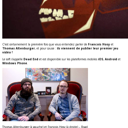
C’est certainement la première fois que vous entendez parler de
Francois Hosy
et
Thomas Altenburger
, et pour cause :
ils viennent de publier leur premier jeu
vidéo !
Le soft s’appelle
Dead End
et est disponible sur les plateformes mobiles
iOS
,
Android
et
Windows Phone
.
Thomas Altenburger (à gauche) et Francois Hosy (à droite) – Road