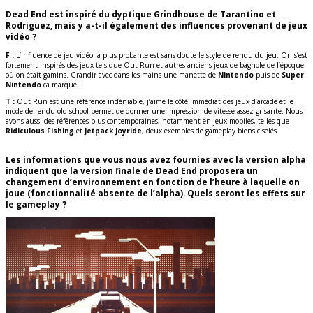
Dead End est inspiré du dyptique Grindhouse de Tarantino et
Rodriguez, mais y a-t-il également des influences provenant de jeux
vidéo ?
F :
L’influence de jeu vidéo la plus probante est sans doute le style de rendu du jeu. On s’est
fortement inspirés des jeux tels que Out Run et autres anciens jeux de bagnole de l’époque
où on était gamins. Grandir avec dans les mains une manette de
Nintendo
puis de
Super
Nintendo
ça marque !
T :
Out Run est une référence indéniable, j’aime le côté immédiat des jeux d’arcade et le
mode de rendu old school permet de donner une impression de vitesse assez grisante. Nous
avons aussi des références plus contemporaines, notamment en jeux mobiles, telles que
Ridiculous Fishing
et
Jetpack Joyride
, deux exemples de gameplay biens ciselés.
Les informations que vous nous avez fournies avec la version alpha
indiquent que la version finale de Dead End proposera un
changement d’environnement en fonction de l’heure à laquelle on
joue (fonctionnalité absente de l’alpha). Quels seront les effets sur
le gameplay ?