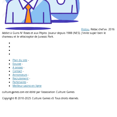
Ristou
, Rédac chef av. 2016
Addict à Guns N' Roses et aux Pépito. Joueur depuis 1988 (NES). J'imite super bien le
chameau et le vélociraptor de Jurassic Park.
Plan du site
-
Equipe
-
A propos
-
Contact
-
Annonceurs
-
Recrutement
-
Partenaires
-
Meilleur casino en ligne
culture-games.com est édité par l'association Culture Games
Copyright © 2010-2025 Culture Games v5 Tous droits réservés.