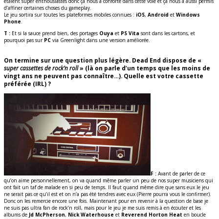
étaient super enthousiastes donc ça nous a conforté dans cette voie et ça nous a aussi permis
d’affiner certaines choses du gameplay.
Le jeu sortira sur toutes les plateformes mobiles connues :
iOS
,
Android
et
Windows
Phone
.
T :
Et si la sauce prend bien, des portages
Ouya
et
PS Vita
sont dans les cartons, et
pourquoi pas sur
PC
via Greenlight dans une version améliorée.
On termine sur une question plus légère. Dead End dispose de «
super cassettes de rock’n roll
» (là on parle d’un temps que les moins de
vingt ans ne peuvent pas connaître…). Quelle est votre cassette
préférée (IRL) ?
F :
Avant de parler de ce
qu’on aime personnellement, on va quand même parler un peu de nos super musiciens qui
ont fait un taf de malade en si peu de temps. Il faut quand même dire que sans eux le jeu
ne serait pas ce qu’il est et on n’a pas été tendres avec eux (Pierre pourra vous le confirmer).
Donc on les remercie encore une fois. Maintenant pour en revenir à la question de base je
ne suis pas ultra fan de rock’n roll, mais pour le jeu je me suis remis à en écouter et les
albums de
Jd McPherson
,
Nick Waterhouse
et
Reverend Horton Heat
en boucle