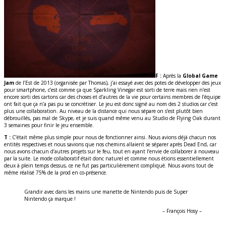
F :
Après la
Global Game
Jam
de l’Est de 2013 (organisée par Thomas), j’ai essayé avec des potes de développer des jeux
pour smartphone, c’est comme ça que Sparkling Vinegar est sorti de terre mais rien n’est
encore sorti des cartons car des choses et d’autres de la vie pour certains membres de l’équipe
ont fait que ça n’a pas pu se concrétiser. Le jeu est donc signé au nom des 2 studios car c’est
plus une collaboration. Au niveau de la distance qui nous sépare on s’est plutôt bien
débrouillés, pas mal de Skype, et je suis quand même venu au Studio de Flying Oak durant
3 semaines pour finir le jeu ensemble.
T :
C’était même plus simple pour nous de fonctionner ainsi. Nous avions déjà chacun nos
entités respectives et nous savions que nos chemins allaient se séparer après Dead End, car
nous avons chacun d’autres projets sur le feu, tout en ayant l’envie de collaborer à nouveau
par la suite. Le mode collaboratif était donc naturel et comme nous étions essentiellement
deux à plein temps dessus, ce ne fut pas particulièrement compliqué. Nous avons tout de
même réalisé 75% de la prod en co-présence.
Grandir avec dans les mains une manette de Nintendo puis de Super
Nintendo ça marque !
– François Hosy –