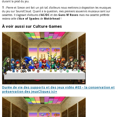
durant la prod du jeu.
T :
Pierre et Simon ont fait un joli taf, d’ailleurs nous mettrons à disposition les musiques
du jeu sur SoundCloud. Quant à la question, mes premiers souvenirs musicaux sont sur
cassettes. Il s’agissait d’albums d’
AC/DC
et des
Guns N’ Roses
mais ma cassette préférée
restera celle d’
Ace of Spades
de
Motörhead
!
À voir aussi sur Culture Games
Durée de vie des supports et des jeux vidéo #03 – la conservation et
préservation des jeux
Cliquez ici
+