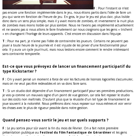
F :
Pour l’instant ce n’est
pas encore une fonction implémentée dans le jeu, nous étions partis dans l’idée de faire un
jeu qui varie en fonction de l’heure de jeu. En gros, le jour le jeu est plus clair, plus lisible
donc dans un sens plus simple, mais il y avait moins de zombies, et inversement la nuit plus
de zombies mais moins lisible car plus sombre. Nous ne l’avons pas implémenté actuellement
et ne savons pas si nous allons le faire finalement car nous craignons que les gens « trichent
» en changeant l’horloge de leurs appareils. C’est encore en discussion dans l’équipe.
T :
Pour ma part, je n’aime pas l’idée de contraindre les joueurs. Certains ne peuvent pas
jouer à toute heure de la journée et il est injuste de les priver d’une fonctionnalité pour
cela. Il y aura un cycle jour/nuit, mais nous testons encore comment le rendre intéressant
sans contrainte temporelle.
Est-ce que vous prévoyez de lancer un financement participatif du
type Kickstarter ?
F :
On y avait pensé un moment à force de voir les factures de licences logicielles s’accumuler,
mais on ne veut pas être redevables et on va donc faire sans.
T :
Si un studio doit dépendre d’un financement participatif pour ses premières productions,
je vois ça comme un mauvais signe d’un point de vue gestion, car cela fait reposer le studio
sur des coûts non maîtrisés. D’autant plus que la réussite d’un tel type de financement se
joue souvent à la notoriété. Nous préférons donc nous reposer sur nous-mêmes et voir venir
les choses avec le plus de rigueur possible dans notre gestion.
Quand pensez-vous sortir le jeu et sur quels supports ?
F :
Le jeu sortira pour sûr avant la fin du mois de Février. On a fait notre première
présentation publique au
Festival du Film Fantastique de Gérardmer
et les gens