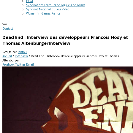
PEGI
Syndicat des Editeurs de Logiciels de Loisirs
Syndicat National du Jeu Vidéo
Women in Games France
Contact
Dead End : Interview des développeurs Francois Hosy et
Thomas Altenburger
Interview
Rédigé par
Ristou
Accueil
/
Interview
/
Dead End : Interview des développeurs Francois Hosy et Thomas
Altenburger
Facebook
Twitter
Email