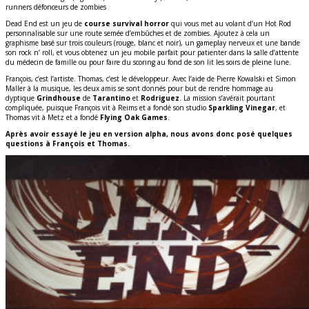
runners défonceurs de zombies
Dead End est un jeu de
course survival horror
qui vous met au volant d’un Hot Rod
personnalisable sur une route semée d’embûches et de zombies. Ajoutez à cela un
graphisme basé sur trois couleurs (rouge, blanc et noir), un gameplay nerveux et une bande
son rock n’ roll, et vous obtenez un jeu mobile parfait pour patienter dans la salle d’attente
du médecin de famille ou pour faire du scoring au fond de son lit les soirs de pleine lune.
François, c’est l’artiste. Thomas, c’est le développeur. Avec l’aide de Pierre Kowalski et Simon
Maller à la musique, les deux amis se sont donnés pour but de rendre hommage au
dyptique
Grindhouse
de
Tarantino
et
Rodriguez
. La mission s’avérait pourtant
compliquée, puisque François vit à Reims et a fondé son studio
Sparkling Vinegar
, et
Thomas vit à Metz et a fondé
Flying Oak Games
.
Après avoir essayé le jeu en version alpha, nous avons donc posé quelques
questions à François et Thomas.