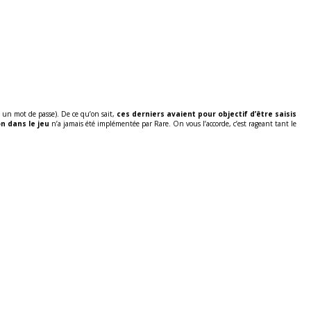
 un mot de passe). De ce qu’on sait,
ces derniers avaient pour objectif d’être saisis
n dans le jeu
n’a jamais été implémentée par Rare. On vous l’accorde, c’est rageant tant le