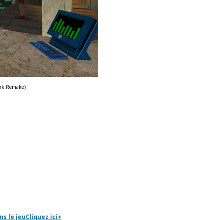
Dark Remake)
s le jeu
Cliquez ici
+