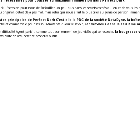
ients nécessaires pour pousser au maximum l’immersion dans Perfect Dark.
ark. L’occasion pour nous de farfouiller un peu plus dans les secrets cachés du jeu et de vous les
eu original, c’était déjà pas mal, mais celui qui nous a fait le plus crier au génie de par son imm
es principales de Perfect Dark C’est elle la PDG de la société DataDyne, la boîte
che et commerciale pour ses sous-traitants ? Pour le savoir,
rendez-vous dans la seizième mi
z en difficulté Agent parfait, comme tout bon ennemi de jeu vidéo qui se respecte,
la bougresse va
possibilité de récupérer ce précieux butin.