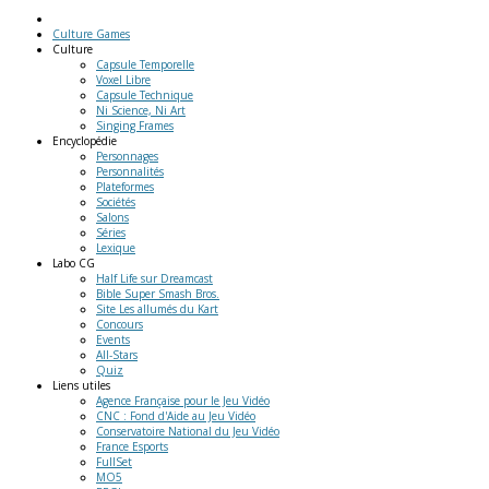
Culture Games
Culture
Capsule Temporelle
Voxel Libre
Capsule Technique
Ni Science, Ni Art
Singing Frames
Encyclopédie
Personnages
Personnalités
Plateformes
Sociétés
Salons
Séries
Lexique
Labo
CG
Half Life sur Dreamcast
Bible Super Smash Bros.
Site Les allumés du Kart
Concours
Events
All-Stars
Quiz
Liens
utiles
Agence Française pour le Jeu Vidéo
CNC : Fond d'Aide au Jeu Vidéo
Conservatoire National du Jeu Vidéo
France Esports
FullSet
MO5