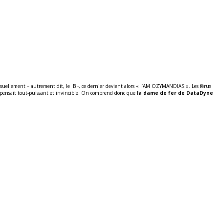
s visuellement – autrement dit, le B -, ce dernier devient alors « I’AM OZYMANDIAS ». Les férus
e pensait tout-puissant et invincible. On comprend donc que
la dame de fer de DataDyne