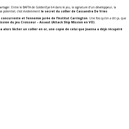
 partager. Entre le BAFTA de GoldenEye 64 dans le jeu, la signature d’un développeur, la
ense potentiel, c’est évidemment
le secret du collier de Cassandra De Vries
 concurrente et l’ennemie jurée de l’Institut Carrington
. Une fois qu’on a dit ça, que
ssion du jeu Croisseur – Assaut (Attack Ship Mission en VO).
 alors lâcher un collier en or, une copie de celui que Joanna a déjà récupéré