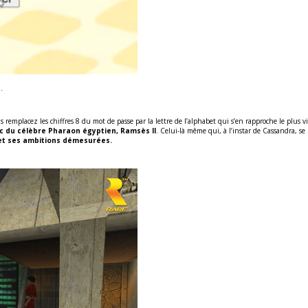
.
ous remplacez les chiffres 8 du mot de passe par la lettre de l’alphabet qui s’en rapproche le plu
c du célèbre Pharaon égyptien, Ramsès II
. Celui-là même qui, à l’instar de Cassandra, s
 et ses ambitions démesurées.