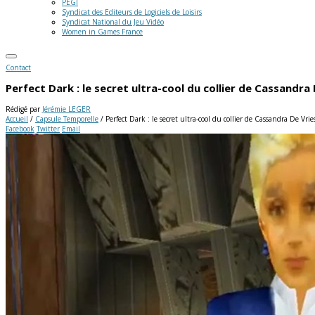
PEGI
Syndicat des Editeurs de Logiciels de Loisirs
Syndicat National du Jeu Vidéo
Women in Games France
Contact
Perfect Dark : le secret ultra-cool du collier de Cassandra
Rédigé par
Jérémie LEGER
Accueil
/
Capsule Temporelle
/
Perfect Dark : le secret ultra-cool du collier de Cassandra De Vrie
Facebook
Twitter
Email