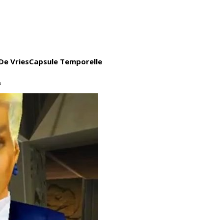
 De Vries
Capsule Temporelle
s