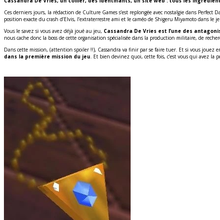
Cassandra De Vries, un collier, des identifiants, un site web : tous les ingréd
Ces derniers jours, la rédaction de Culture Games s’est replongée avec nostalgie dans Perfect D
position exacte du crash d’Elvis, l’extraterrestre ami et le caméo de Shigeru Miyamoto dans le j
Vous le savez si vous avez déjà joué au jeu,
Cassandra De Vries est l’une des antagonist
nous cache donc la boss de cette organisation spécialisée dans la production militaire, de recher
Dans cette mission, (attention spoiler !!), Cassandra va finir par se faire tuer. Et si vous joue
dans la première mission du jeu
. Et bien devinez quoi, cette fois, c’est vous qui avez la 