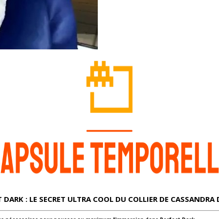
 DARK : LE SECRET ULTRA COOL DU COLLIER DE CASSANDRA 