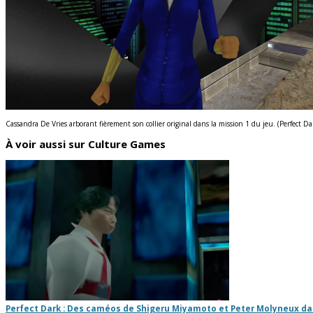
Cassandra De Vries arborant fièrement son collier original dans la mission 1 du jeu. (Perfect 
À voir aussi sur Culture Games
Perfect Dark : Des caméos de Shigeru Miyamoto et Peter Molyneux dan