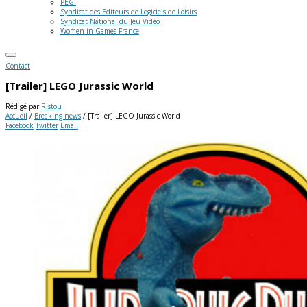
PEGI
Syndicat des Editeurs de Logiciels de Loisirs
Syndicat National du Jeu Vidéo
Women in Games France
Contact
[Trailer] LEGO Jurassic World
Rédigé par
Ristou
Accueil
/
Breaking news
/
[Trailer] LEGO Jurassic World
Facebook
Twitter
Email