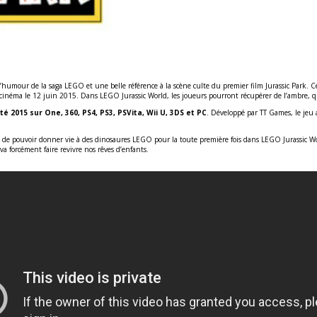
 l’humour de la saga LEGO et une belle référence à la scène culte du premier film Jurassic Park
au cinéma le 12 juin 2015. Dans LEGO Jurassic World, les joueurs pourront récupérer de l’ambre, 
été 2015 sur One, 360, PS4, PS3, PSVita, Wii U, 3DS et PC
. Développé par TT Games, le jeu
x de pouvoir donner vie à des dinosaures LEGO pour la toute première fois dans LEGO Jurassic W
a forcément faire revivre nos rêves d’enfants.