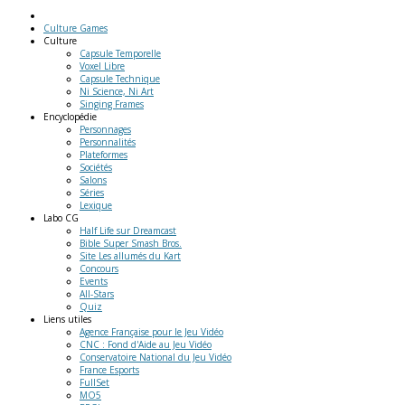
Culture Games
Culture
Capsule Temporelle
Voxel Libre
Capsule Technique
Ni Science, Ni Art
Singing Frames
Encyclopédie
Personnages
Personnalités
Plateformes
Sociétés
Salons
Séries
Lexique
Labo
CG
Half Life sur Dreamcast
Bible Super Smash Bros.
Site Les allumés du Kart
Concours
Events
All-Stars
Quiz
Liens
utiles
Agence Française pour le Jeu Vidéo
CNC : Fond d'Aide au Jeu Vidéo
Conservatoire National du Jeu Vidéo
France Esports
FullSet
MO5