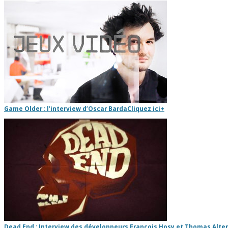
Game Older : l’interview d’Oscar Barda
Cliquez ici
+
Dead End : Interview des développeurs Francois Hosy et Thomas Alte