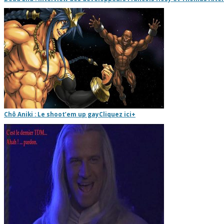
Chô Aniki : Le shoot’em up gay
Cliquez ici
+