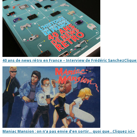
40 ans de news rétro en France – Interview de Frédéric Sanchez
Cliquez
Maniac Mansion : on n’a pas envie d’en sortir… quoi que…
Cliquez ici
+