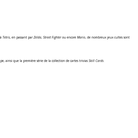
à
Tetris
, en passant par
Zelda
,
Street Fighter
ou encore
Mario
, de nombreux jeux cultes sont
, ainsi que la première série de la collection de cartes trivias
Skill Cards
.