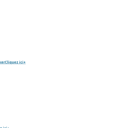
ker
Cliquez ici
+