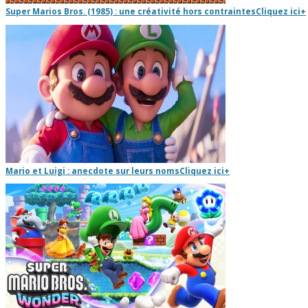
Super Marios Bros. (1985) : une créativité hors contraintes
Cliquez ici
+
Mario et Luigi : anecdote sur leurs noms
Cliquez ici
+