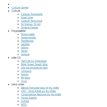
Culture Games
Culture
Capsule Temporelle
Voxel Libre
Capsule Technique
Ni Science, Ni Art
Singing Frames
Encyclopédie
Personnages
Personnalités
Plateformes
Sociétés
Salons
Séries
Lexique
Labo
CG
Half Life sur Dreamcast
Bible Super Smash Bros.
Site Les allumés du Kart
Concours
Events
All-Stars
Quiz
Liens
utiles
Agence Française pour le Jeu Vidéo
CNC : Fond d'Aide au Jeu Vidéo
Conservatoire National du Jeu Vidéo
France Esports
FullSet
MO5