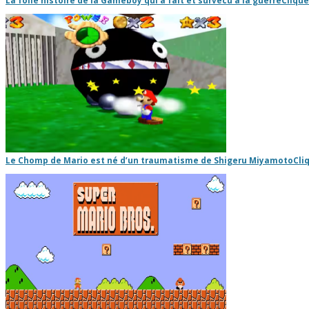
La folle histoire de la Gameboy qui a fait et survécu à la guerre
Clique
Le Chomp de Mario est né d’un traumatisme de Shigeru Miyamoto
Cli