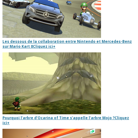
Les dessous de la collaboration entre Nintendo et Mercedes-Benz
sur Mario Kart 8
Cliquez ici
+
Pourquoi l’arbre d’Ocarina of Time s’appelle l’arbre Mojo ?
Cliquez
ici
+