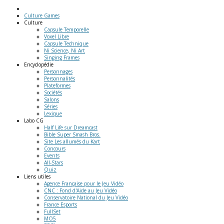
Culture Games
Culture
Capsule Temporelle
Voxel Libre
Capsule Technique
Ni Science, Ni Art
Singing Frames
Encyclopédie
Personnages
Personnalités
Plateformes
Sociétés
Salons
Séries
Lexique
Labo
CG
Half Life sur Dreamcast
Bible Super Smash Bros.
Site Les allumés du Kart
Concours
Events
All-Stars
Quiz
Liens
utiles
Agence Française pour le Jeu Vidéo
CNC : Fond d'Aide au Jeu Vidéo
Conservatoire National du Jeu Vidéo
France Esports
FullSet
MO5