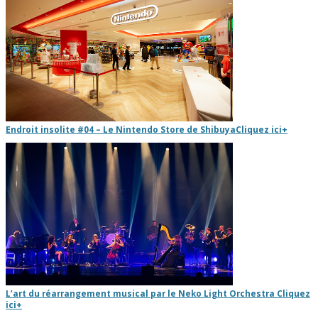
Endroit insolite #04 – Le Nintendo Store de Shibuya
Cliquez ici
+
L’art du réarrangement musical par le Neko Light Orchestra
Cliquez
ici
+