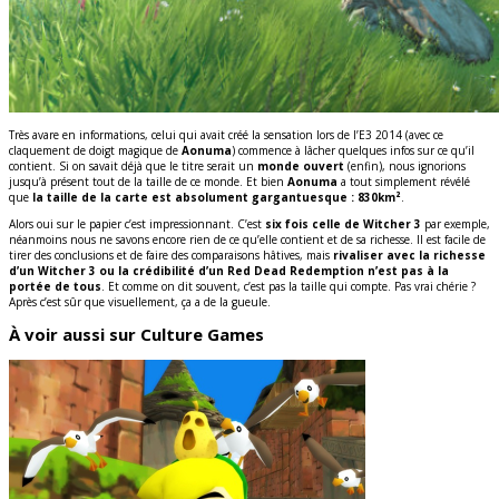
Très avare en informations, celui qui avait créé la sensation lors de l’E3 2014 (avec ce
claquement de doigt magique de
Aonuma
) commence à lâcher quelques infos sur ce qu’il
contient. Si on savait déjà que le titre serait un
monde ouvert
(enfin), nous ignorions
jusqu’à présent tout de la taille de ce monde. Et bien
Aonuma
a tout simplement révélé
que
la taille de la carte est absolument gargantuesque : 830km²
.
Alors oui sur le papier c’est impressionnant. C’est
six fois celle de Witcher 3
par exemple,
néanmoins nous ne savons encore rien de ce qu’elle contient et de sa richesse. Il est facile de
tirer des conclusions et de faire des comparaisons hâtives, mais
rivaliser avec la richesse
d’un Witcher 3 ou la crédibilité d’un Red Dead Redemption n’est pas à la
portée de tous
. Et comme on dit souvent, c’est pas la taille qui compte. Pas vrai chérie ?
Après c’est sûr que visuellement, ça a de la gueule.
À voir aussi sur Culture Games