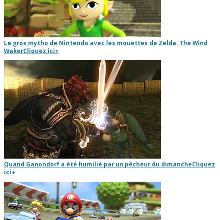
Le gros mytho de Nintendo avec les mouettes de Zelda: The Wind
Waker
Cliquez ici
+
Quand Ganondorf a été humilié par un pêcheur du dimanche
Cliquez
ici
+