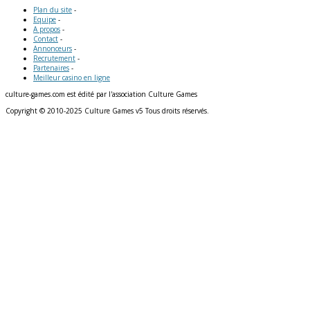
Plan du site
-
Equipe
-
A propos
-
Contact
-
Annonceurs
-
Recrutement
-
Partenaires
-
Meilleur casino en ligne
culture-games.com est édité par l'association Culture Games
Copyright © 2010-2025 Culture Games v5 Tous droits réservés.