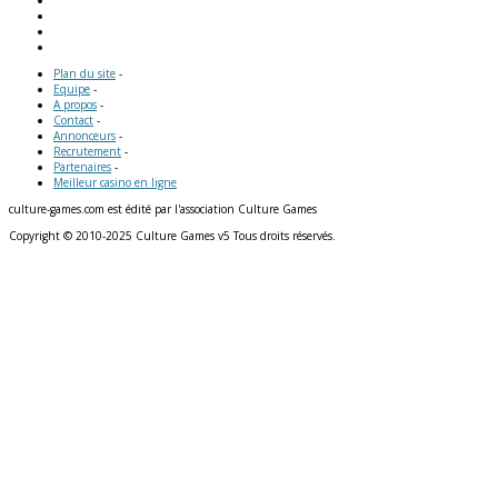
Plan du site
-
Equipe
-
A propos
-
Contact
-
Annonceurs
-
Recrutement
-
Partenaires
-
Meilleur casino en ligne
culture-games.com est édité par l'association Culture Games
Copyright © 2010-2025 Culture Games v5 Tous droits réservés.