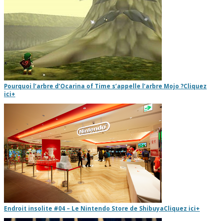
Pourquoi l’arbre d’Ocarina of Time s’appelle l’arbre Mojo ?
Cliquez
ici
+
Endroit insolite #04 – Le Nintendo Store de Shibuya
Cliquez ici
+