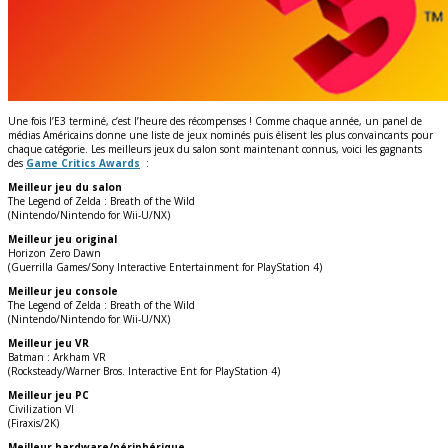
Une fois l’E3 terminé, c’est l’heure des récompenses ! Comme chaque année, un panel de
médias Américains donne une liste de jeux nominés puis élisent les plus convaincants pour
chaque catégorie. Les meilleurs jeux du salon sont maintenant connus, voici les gagnants
des
Game Critics Awards
:
Meilleur jeu du salon
The Legend of Zelda : Breath of the Wild
(Nintendo/Nintendo for Wii-U/NX)
Meilleur jeu original
Horizon Zero Dawn
(Guerrilla Games/Sony Interactive Entertainment for PlayStation 4)
Meilleur jeu console
The Legend of Zelda : Breath of the Wild
(Nintendo/Nintendo for Wii-U/NX)
Meilleur jeu VR
Batman : Arkham VR
(Rocksteady/Warner Bros. Interactive Ent for PlayStation 4)
Meilleur jeu PC
Civilization VI
(Firaxis/2K)
Meilleur hardware/périphérique