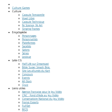
Culture Games
Culture
Capsule Temporelle
Voxel Libre
Capsule Technique
Ni Science, Ni Art
Singing Frames
Encyclopédie
Personnages
Personnalités
Plateformes
Sociétés
Salons
Séries
Lexique
Labo
CG
Half Life sur Dreamcast
Bible Super Smash Bros.
Site Les allumés du Kart
Concours
Events
All-Stars
Quiz
Liens
utiles
Agence Française pour le Jeu Vidéo
CNC : Fond d'Aide au Jeu Vidéo
Conservatoire National du Jeu Vidéo
France Esports
FullSet
MO5