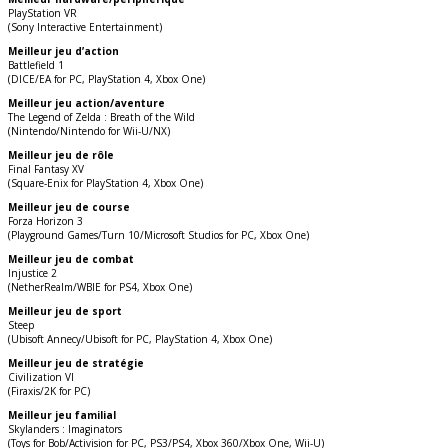
PlayStation VR
(Sony Interactive Entertainment)
Meilleur jeu d’action
Battlefield 1
(DICE/EA for PC, PlayStation 4, Xbox One)
Meilleur jeu action/aventure
The Legend of Zelda : Breath of the Wild
(Nintendo/Nintendo for Wii-U/NX)
Meilleur jeu de rôle
Final Fantasy XV
(Square-Enix for PlayStation 4, Xbox One)
Meilleur jeu de course
Forza Horizon 3
(Playground Games/Turn 10/Microsoft Studios for PC, Xbox One)
Meilleur jeu de combat
Injustice 2
(NetherRealm/WBIE for PS4, Xbox One)
Meilleur jeu de sport
Steep
(Ubisoft Annecy/Ubisoft for PC, PlayStation 4, Xbox One)
Meilleur jeu de stratégie
Civilization VI
(Firaxis/2K for PC)
Meilleur jeu familial
Skylanders : Imaginators
(Toys for Bob/Activision for PC, PS3/PS4, Xbox 360/Xbox One, Wii-U)