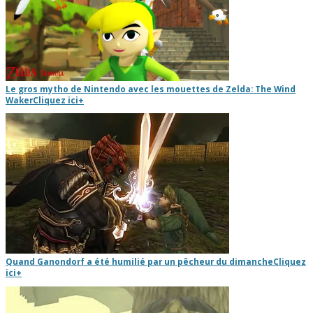
Le gros mytho de Nintendo avec les mouettes de Zelda: The Wind
Waker
Cliquez ici
+
Quand Ganondorf a été humilié par un pêcheur du dimanche
Cliquez
ici
+