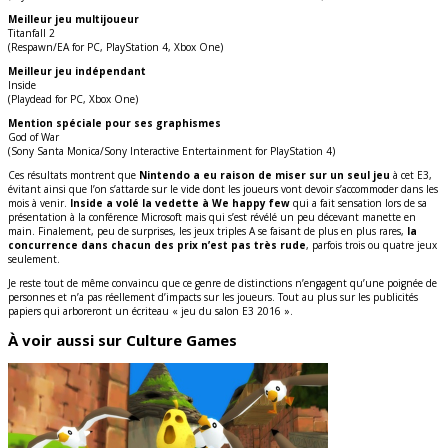
Meilleur jeu multijoueur
Titanfall 2
(Respawn/EA for PC, PlayStation 4, Xbox One)
Meilleur jeu indépendant
Inside
(Playdead for PC, Xbox One)
Mention spéciale pour ses graphismes
God of War
(Sony Santa Monica/Sony Interactive Entertainment for PlayStation 4)
Ces résultats montrent que
Nintendo a eu raison de miser sur un seul jeu
à cet E3,
évitant ainsi que l’on s’attarde sur le vide dont les joueurs vont devoir s’accommoder dans les
mois à venir.
Inside a volé la vedette à We happy few
qui a fait sensation lors de sa
présentation à la conférence Microsoft mais qui s’est révélé un peu décevant manette en
main. Finalement, peu de surprises, les jeux triples A se faisant de plus en plus rares,
la
concurrence dans chacun des prix n’est pas très rude
, parfois trois ou quatre jeux
seulement.
Je reste tout de même convaincu que ce genre de distinctions n’engagent qu’une poignée de
personnes et n’a pas réellement d’impacts sur les joueurs. Tout au plus sur les publicités
papiers qui arboreront un écriteau « jeu du salon E3 2016 ».
À voir aussi sur Culture Games