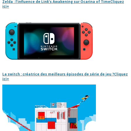
Zelda : l’influence de Link’s Awakening sur Ocarina of Time
Cliquez
ici
+
La switch : créatrice des meilleurs épisodes de série de jeu ?
Cliquez
ici
+