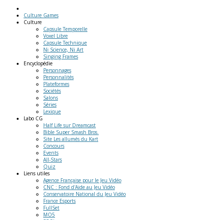
Culture Games
Culture
Capsule Temporelle
Voxel Libre
Capsule Technique
Ni Science, Ni Art
Singing Frames
Encyclopédie
Personnages
Personnalités
Plateformes
Sociétés
Salons
Séries
Lexique
Labo
CG
Half Life sur Dreamcast
Bible Super Smash Bros.
Site Les allumés du Kart
Concours
Events
All-Stars
Quiz
Liens
utiles
Agence Française pour le Jeu Vidéo
CNC : Fond d'Aide au Jeu Vidéo
Conservatoire National du Jeu Vidéo
France Esports
FullSet
MO5